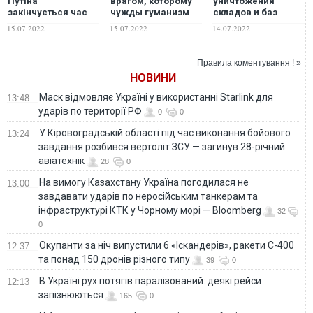
Путіна
врагом, которому
уничтожения
закінчується час
чужды гуманизм
складов и баз
для війни з
или человечность:
хранения БК
15.07.2022
15.07.2022
14.07.2022
Україною
к чему Киеву нужно
командование
готовиться уже
войск окупанта
сейчас
пытается перейти
Правила коментування ! »
на довольствие в
НОВИНИ
режиме "с колёс"
Маск відмовляє Україні у використанні Starlink для
13:48
ударів по території РФ
0
0
У Кіровоградській області під час виконання бойового
13:24
завдання розбився вертоліт ЗСУ — загинув 28-річний
авіатехнік
28
0
На вимогу Казахстану Україна погодилася не
13:00
завдавати ударів по неросійським танкерам та
інфраструктурі КТК у Чорному морі — Bloomberg
32
0
Окупанти за ніч випустили 6 «Іскандерів», ракети С-400
12:37
та понад 150 дронів різного типу
39
0
В Україні рух потягів паралізований: деякі рейси
12:13
запізнюються
165
0