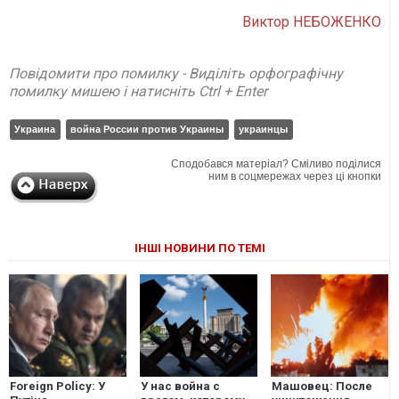
Виктор НЕБОЖЕНКО
Повідомити про помилку - Виділіть орфографічну
помилку мишею і натисніть Ctrl + Enter
Украина
война России против Украины
украинцы
Сподобався матеріал? Сміливо поділися
ним в соцмережах через ці кнопки
ІНШІ НОВИНИ ПО ТЕМІ
Foreign Policy: У
У нас война с
Машовец: После