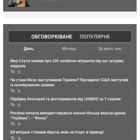
ОБГОВОРЮВАНЕ
|
ПОПУЛЯРНЕ
День
Місяць
За весь час
Мер Сеути заявив про 100 загиблих мігрантів під час штурму
кордону
0
Чи стане Венс наступником Трампа? Президент США виступив
із неочікуваною заявою
0
Підбірка блогожаб та фотоприколів від UAINFO за 7 серпня
0
Росіяни почали використовувати значно більшу версію дрона
"Гербера", - "Флеш"
0
ШІ вперше створив віруси, яких не існує в природі
0