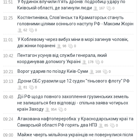
У будинок влучили п'ять дронів: подробиці удару по
11:51
Київській області, де загинули люди
167
0
Костянтинівка, Слов'янськ та Краматорськ стануть
11:25
головними цілями осіннього наступу РФ - Максим Жорін
62
0
У Коблевому через вибух міни в морі загинув чоловік,
11:01
дві жінки поранені
98
0
Пентагон усунув від служби генерала, який
10:42
координував допомогу Україні
178
0
Ворог ударив по поїзду Київ-Суми
10:21
168
0
Дрони СБС уразили ще 12 суден "тіньового флоту" РФ
10:13
81
0
Дії РФ щодо повного захоплення грузинських земель
09:48
не залишаться без відповіді - спільна заява чотирьох
країн Заходу
954
0
Атакована нафтопереробка: у Краснодарському краї та
09:24
Самарській області РФ горять два НПЗ
85
0
Майже чверть мільйона українців не повернулися після
09:00