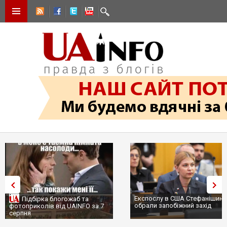
Експослу в США Стефанішині
Підбірка блогожаб та
обрали запобіжний захід
фотоприколів від UAINFO за 7
серпня