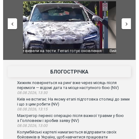
оновлення
Вийшов трейлер нової екранізації легендарного
Зеленський
фільму "Афера Томаса Крауна"
перемовин
БЛОГОСТРІЧКА
Хижняк повернеться на ринг вже через місяць після
перемоги — відомі дата та місце наступного бою (NV)
08.08.2026, 13:30
Київ не встигає: На якому етапі підготовка столиці до зими
і що з цим робити (NV)
08.08.2026, 13:15
Макгрегор переніс операцію після важкої травми у бою
з Голловеєм і зробив заяву (NV)
08.08.2026, 13:00
Колумбійські картелі намагаються відправити своїх
бойовиків в Україну, щоб навчитися працювати