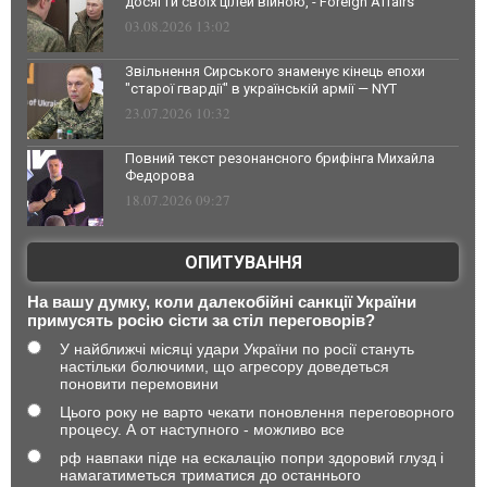
досягти своїх цілей війною, - Foreign Affairs
03.08.2026 13:02
Звільнення Сирського знаменує кінець епохи
"старої гвардії" в українській армії — NYT
23.07.2026 10:32
Повний текст резонансного брифінга Михайла
Федорова
18.07.2026 09:27
ОПИТУВАННЯ
На вашу думку, коли далекобійні санкції України
примусять росію сісти за стіл переговорів?
У найближчі місяці удари України по росії стануть
настільки болючими, що агресору доведеться
поновити перемовини
Цього року не варто чекати поновлення переговорного
процесу. А от наступного - можливо все
рф навпаки піде на ескалацію попри здоровий глузд і
намагатиметься триматися до останнього