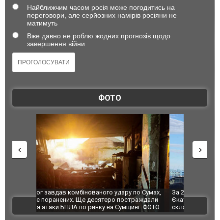
Найближчим часом росія може погодитись на
переговори, але серйозних намірів росіяни не
матимуть
Вже давно не роблю жодних прогнозів щодо
завершення війни
ФОТО
по Сумах,
За 2000 кілометрів від кордону з Україною: в
"Мої іграш
траждали
Єкатеринбурзі після атаки дронів загорівся
суперкарів
ВІДЕО
ині. ФОТО
склад Wildberries. ФОТО. ВІДЕО