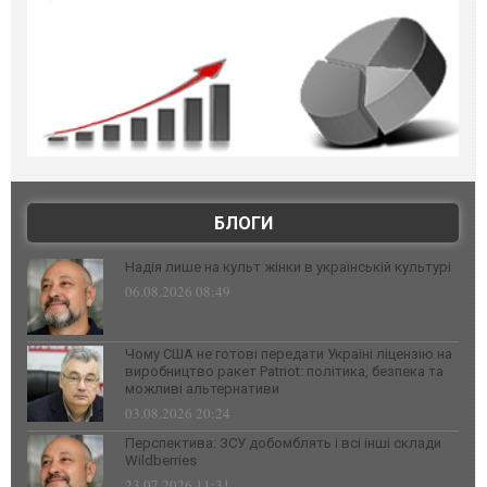
БЛОГИ
Надія лише на культ жінки в українській культурі
06.08.2026 08:49
Чому США не готові передати Україні ліцензію на
виробництво ракет Patriot: політика, безпека та
можливі альтернативи
03.08.2026 20:24
Перспектива: ЗСУ добомблять і всі інші склади
Wildberries
23.07.2026 11:31