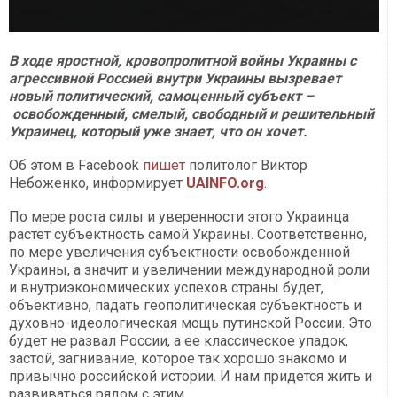
В ходе яростной, кровопролитной войны Украины с
агрессивной Россией внутри Украины вызревает
новый политический, самоценный субъект –
освобожденный, смелый, свободный и решительный
Украинец, который уже знает, что он хочет.
Об этом в Facebook
пишет
политолог Виктор
Небоженко, информирует
UAINFO.org
.
По мере роста силы и уверенности этого Украинца
растет субъектность самой Украины. Соответственно,
по мере увеличения субъектности освобожденной
Украины, а значит и увеличении международной роли
и внутриэкономических успехов страны будет,
объективно, падать геополитическая субъектность и
духовно-идеологическая мощь путинской России. Это
будет не развал России, а ее классическое упадок,
застой, загнивание, которое так хорошо знакомо и
привычно российской истории. И нам придется жить и
развиваться рядом с этим.