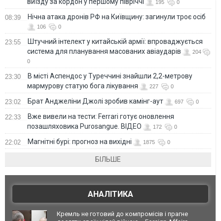
виїзду за кордон у першому півріччі
195
0
Нічна атака дронів РФ на Київщину: загинули троє осіб
08:39
106
0
Штучний інтелект у китайській армії: впроваджується
23:55
система для планування масованих авіаударів
204
0
В місті Аспендос у Туреччині знайшли 2,2-метрову
23:30
мармурову статую бога лікування
227
0
Брат Анджеліни Джолі зробив камінг-аут
23:02
697
0
Вже вивели на тести: Ferrari готує оновлення
22:33
позашляховика Purosangue. ВІДЕО
172
0
Магнітні бурі: прогноз на вихідні
22:02
1875
0
БІЛЬШЕ
АНАЛІТИКА
Кремль не готовий до компромісів і прагне