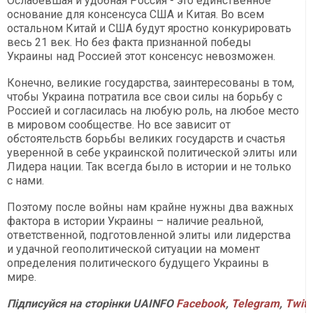
Ослабевшая и удобная Россия - это единственное
основание для консенсуса США и Китая. Во всем
остальном Китай и США будут яростно конкурировать
весь 21 век. Но без факта признанной победы
Украины над Россией этот консенсус невозможен.
Конечно, великие государства, заинтересованы в том,
чтобы Украина потратила все свои силы на борьбу с
Россией и согласилась на любую роль, на любое место
в мировом сообществе. Но все зависит от
обстоятельств борьбы великих государств и счастья
уверенной в себе украинской политической элиты или
Лидера нации. Так всегда было в истории и не только
с нами.
Поэтому после войны нам крайне нужны два важных
фактора в истории Украины – наличие реальной,
ответственной, подготовленной элиты или лидерства
и удачной геополитической ситуации на момент
определения политического будущего Украины в
мире.
Підписуйся на сторінки UAINFO
Facebook
,
Telegram
,
Twitt