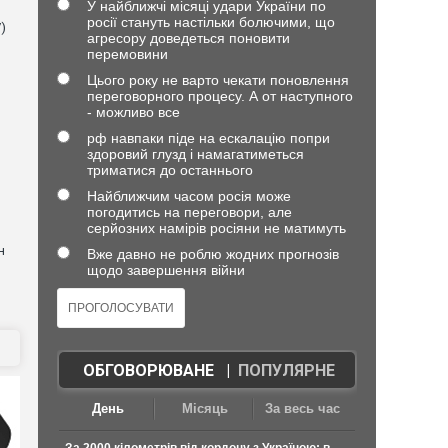
У найближчі місяці удари України по
росії стануть настільки болючими, що
)
агресору доведеться поновити
перемовини
Цього року не варто чекати поновлення
переговорного процесу. А от наступного
- можливо все
рф навпаки піде на ескалацію попри
здоровий глузд і намагатиметься
триматися до останнього
Найближчим часом росія може
погодитись на переговори, але
серйозних намірів росіяни не матимуть
н
Вже давно не роблю жодних прогнозів
щодо завершення війни
ОБГОВОРЮВАНЕ
|
ПОПУЛЯРНЕ
День
Місяць
За весь час