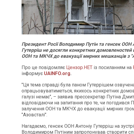
Президент Росії Володимир Путін та генсек ООН 
Гутерріш не досягли конкретних домовленостей
ООН та МКЧХ до евакуації мирних мешканців з "А
Про це повідомляє
Цензор.НЕТ
із посиланням на
інформує
UAINFO.org
.
"Ця тема справді була паном Гутеррішем озвучена,
опрацьовуватиметься, якихось конкретних домов
галузі немає", – заявив прессекретар Путіна Дми
відповідаючи на запитання про те, чи погодився П
залучення ООН та МКЧХ до евакуації мирних гром
"Азовсталі".
Нагадаємо, генсек ООН Антоніу Гутерріш на зустрі
Володимиром Путіним запропонував створити спіл