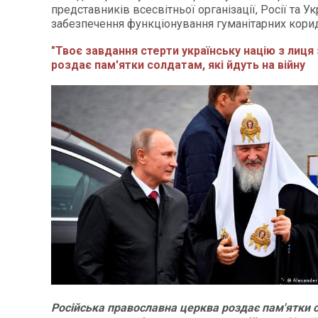
представників всесвітньої організації, Росії та У
забезпечення функціонування гуманітарних кори
"Твоє завдання стерти українську націю з лиця
роздає пам'ятки солдатам, які йдуть на війну
Російська православна церква роздає пам'ятки 