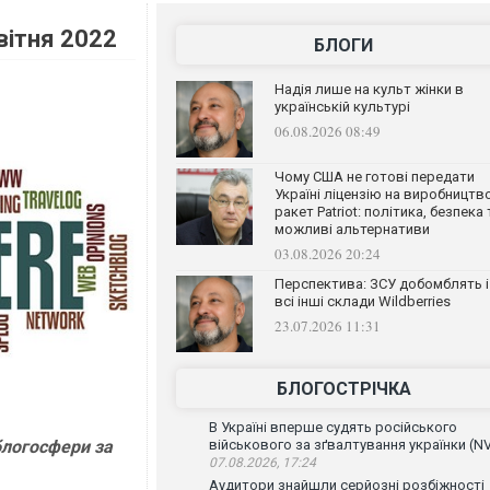
вітня 2022
БЛОГИ
Надія лише на культ жінки в
українській культурі
06.08.2026 08:49
Чому США не готові передати
Україні ліцензію на виробництв
ракет Patriot: політика, безпека 
можливі альтернативи
03.08.2026 20:24
Перспектива: ЗСУ добомблять і
всі інші склади Wildberries
23.07.2026 11:31
БЛОГОСТРІЧКА
В Україні вперше судять російського
 блогосфери за
військового за зґвалтування українки (N
07.08.2026, 17:24
Аудитори знайшли серйозні розбіжності