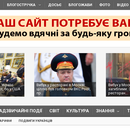
БЛОГОСТРІЧКА
ДОСЬЄ
БЛОГОЖАБИ
ФОТО
ВІДЕО
 Україні
Вибух у ресторані в Москві:
Вибух у Мос
ot, бо у США
ціллю був головком ВКС Росії,
загиблими: 
пр...
ресторан...
АДЗВИЧАЙНІ ПОДІЇ
СВІТ
КУЛЬТУРА
ЗНАННЯ
ТАРИФИ
ПОДВИГИ УКРАЇНЦІВ