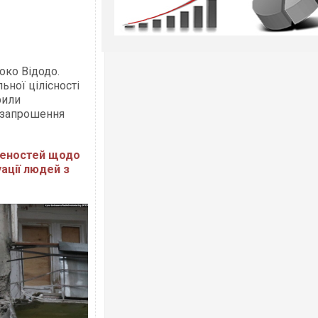
око Відодо.
ьної цілісності
рили
 запрошення
вленостей щодо
ації людей з