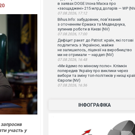
в заявах DOGE Ілона Маска про
20
«заощаджені» 215 млрд доларів — WP (NV
07.08.2026, 17:12
Bihus.Info: забудовник, пов’язаний
з оточенням Єрмака та Медведчука,
зупинив роботи в Києві (NV)
07.08.2026, 17:00
Дефіцит ракет до Patriot: країн, які готові
поділитись з Україною, майже
не залишилось, ліцензії на виробництво
ми не отримали — нардеп (NV)
07.08.2026, 16:48
«Ми йдемо по мінному полю». Клімкін
попередив Україну про виклики через
вибори та зміну топ-політиків у низці краї
Європи (NV)
07.08.2026, 16:36
ІНФОГРАФІКА
 запросив
ти участь у