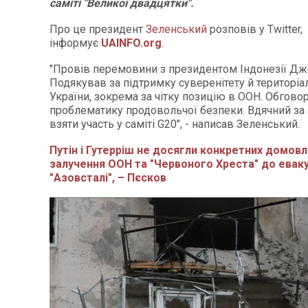
саміті "Великої двадцятки".
Про це президент
Зеленський
розповів у Twitter,
інформує
UAINFO.org
.
"Провів перемовини з президентом Індонезії Дж
Подякував за підтримку суверенітету й територіал
України, зокрема за чітку позицію в ООН. Обгово
проблематику продовольчої безпеки. Вдячний за
взяти участь у саміті G20", - написав Зеленський.
Путін і Гутерріш не досягли конкретних домо
залучення ООН та "Червоного Хреста" до еваку
"Азовсталі", – Пєсков