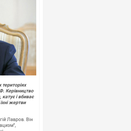
х територіях
Ф. Керівництво
 катує і вбиває
їхні жертви
гій Лавров. Він
ацизм",