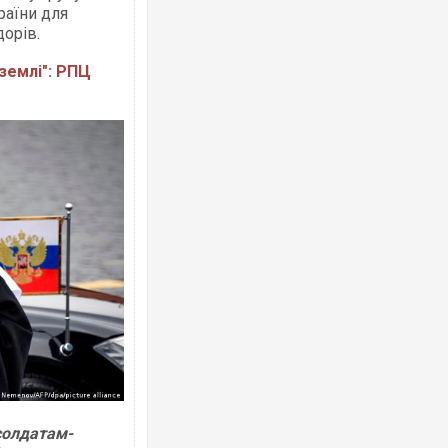
країни для
дорів.
 землі": РПЦ
солдатам-