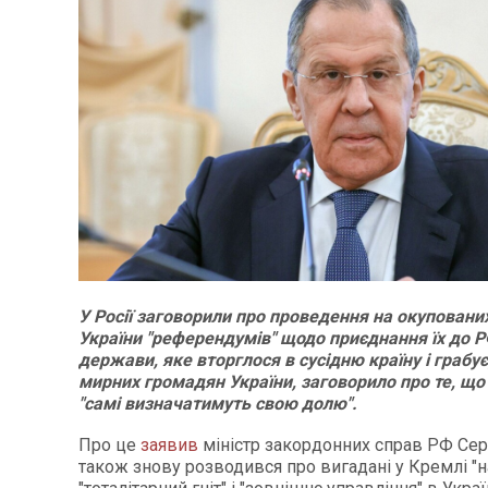
У Росії заговорили про проведення на окуповани
України "референдумів" щодо приєднання їх до Р
держави, яке вторглося в сусідню країну і грабує,
мирних громадян України, заговорило про те, що 
"самі визначатимуть свою долю".
Про це
заявив
міністр закордонних справ РФ Сер
також знову розводився про вигадані у Кремлі "н