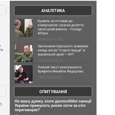
АНАЛІТИКА
Кремль не готовий до
компромісів і прагне досягти
своїх цілей війною, - Foreign
Affairs
03.08.2026 13:02
о
Звільнення Сирського знаменує
та
кінець епохи "старої гвардії" в
українській армії — NYT
23.07.2026 10:32
Повний текст резонансного
брифінга Михайла Федорова
18.07.2026 09:27
ОПИТУВАННЯ
На вашу думку, коли далекобійні санкції
V)
України примусять росію сісти за стіл
переговорів?