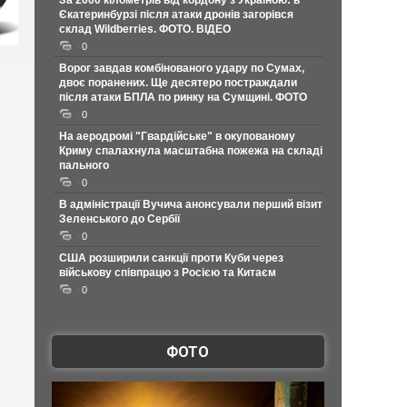
За 2000 кілометрів від кордону з Україною: в
Єкатеринбурзі після атаки дронів загорівся
склад Wildberries. ФОТО. ВІДЕО
0
Ворог завдав комбінованого удару по Сумах,
двоє поранених. Ще десятеро постраждали
після атаки БПЛА по ринку на Сумщині. ФОТО
0
На аеродромі "Гвардійське" в окупованому
Криму спалахнула масштабна пожежа на складі
пального
0
В адміністрації Вучича анонсували перший візит
Зеленського до Сербії
0
США розширили санкції проти Куби через
військову співпрацю з Росією та Китаєм
0
ФОТО