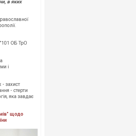
и, в яких
православної
ополії.
 "101 ОБ ТрО
на
ми і
 - захист
ання - стерти
гія, яка завдає
мів" щодо
їни