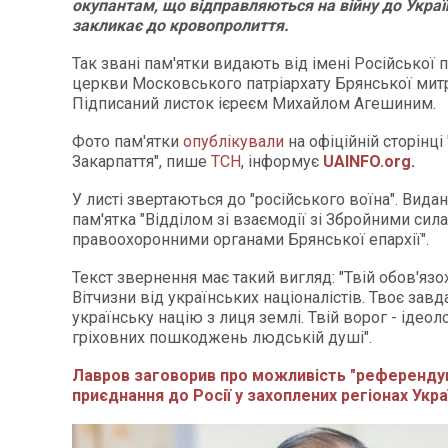
окупантам, що відправляються на війну до Україн
закликає до кровопролиття.
Так звані пам'ятки видають від імені Російської 
церкви Московського патріархату Брянської митр
Підписаний листок ієреєм Михайлом Агешиним.
Фото пам'ятки
опублікували
на офіційній сторінці
Закарпаття", пише
ТСН
, інформує
UAINFO.org
.
У листі звертаються до "російського воїна". Вида
пам'ятка "Відділом зі взаємодії зі Збройними сила
правоохоронними органами Брянської епархії".
Текст звернення має такий вигляд: "Твій обов'язох
Вітчизни від українських націоналістів. Твоє завд
українську націю з лиця землі. Твій ворог - ідеоло
гріховних пошкоджень людській душі".
Лавров заговорив про можливість "референду
приєднання до Росії у захоплених регіонах Укра