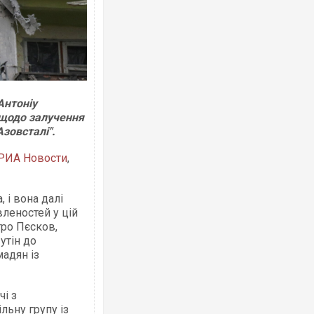
Ворог завдав комбінованого удару по
Антоніу
двоє поранених. Ще десятеро постра
після атаки БПЛА по ринку на Сумщині
 щодо залучення
зовсталі".
РИА Новости
,
 і вона далі
леностей у цій
тро Пєсков,
утін до
адян із
В окупованій Ялті повідомляють про а
порт: над містом навис стовп чорного
чі з
ВІДЕО
ьну групу із