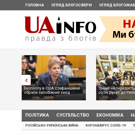
ГОЛОВНА
ОГЛЯД БЛОГОСФЕРИ
ОГЛЯД БЛОГОЖАБ
Експослу в США Стефанішиній
Трамп не передасть
обрали запобіжний захід
сотні ракет до Patri
...
ПОЛІТИКА
СУСПІЛЬСТВО
ЕКОНОМІКА
Н
РОСІЙСЬКО-УКРАЇНСЬКА ВІЙНА
КОРОНАВІРУС COVID-19