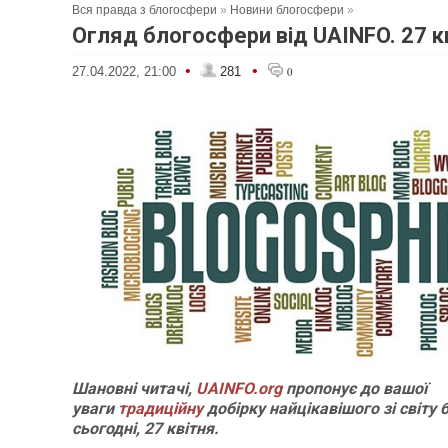
Вся правда з блогосфери
»
Новини блогосфери
»
Огляд блогосфери від UAINFO. 27 к
•
•
27.04.2022, 21:00
281
0
Шановні читачі,
UAINFO.org
пропонує до вашої
уваги
традиційну
добірку найцікавішого зі світу
сьогодні, 27 квітня.