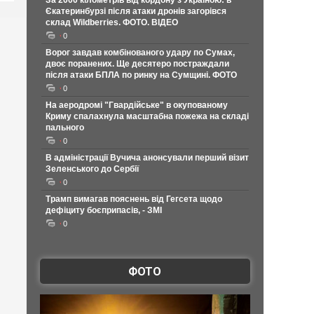
За 2000 кілометрів від кордону з Україною: в
Єкатеринбурзі після атаки дронів загорівся
склад Wildberries. ФОТО. ВІДЕО
0
Ворог завдав комбінованого удару по Сумах,
двоє поранених. Ще десятеро постраждали
після атаки БПЛА по ринку на Сумщині. ФОТО
0
На аеродромі "Гвардійське" в окупованому
Криму спалахнула масштабна пожежа на складі
пального
0
В адміністрації Вучича анонсували перший візит
Зеленського до Сербії
0
Трамп вимагав пояснень від Гегсета щодо
дефіциту боєприпасів, - ЗМІ
0
ФОТО