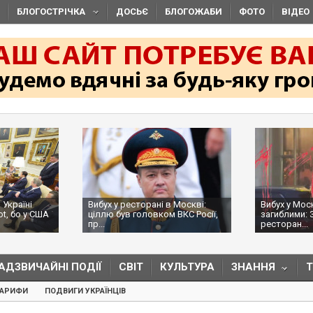
БЛОГОСТРІЧКА
ДОСЬЄ
БЛОГОЖАБИ
ФОТО
ВІДЕО
 Україні
Вибух у ресторані в Москві:
Вибух у Мос
ot, бо у США
ціллю був головком ВКС Росії,
загиблими: 
пр...
ресторан...
АДЗВИЧАЙНІ ПОДІЇ
СВІТ
КУЛЬТУРА
ЗНАННЯ
ТАРИФИ
ПОДВИГИ УКРАЇНЦІВ