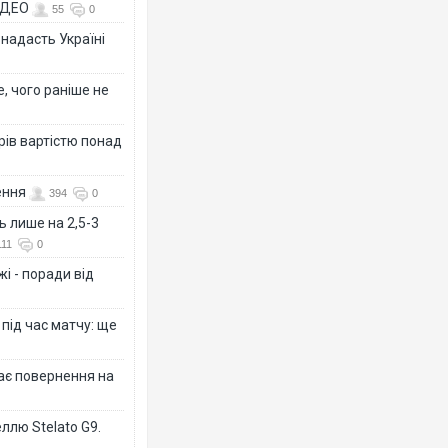
ВІДЕО
55
0
 надасть Україні
, чого раніше не
рів вартістю понад
ення
394
0
ь лише на 2,5-3
111
0
і - поради від
 під час матчу: ще
дає повернення на
ллю Stelato G9.