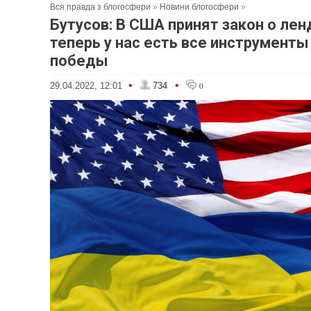
Вся правда з блогосфери
»
Новини блогосфери
»
Бутусов: В США принят закон о лен
теперь у нас есть все инструмент
победы
•
•
29.04.2022, 12:01
734
0