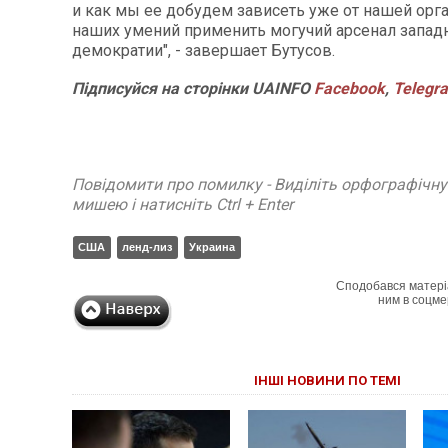
и как мы ее добудем зависеть уже от нашей орг
наших умений применить могучий арсенал запад
демократии", - завершает Бутусов.
Підписуйся на сторінки UAINFO
Facebook
,
Telegr
Повідомити про помилку - Виділіть орфографічн
мишею і натисніть Ctrl + Enter
США
ленд-лиз
Украина
Сподобався матері
ним в соцме
ІНШІ НОВИНИ ПО ТЕМІ