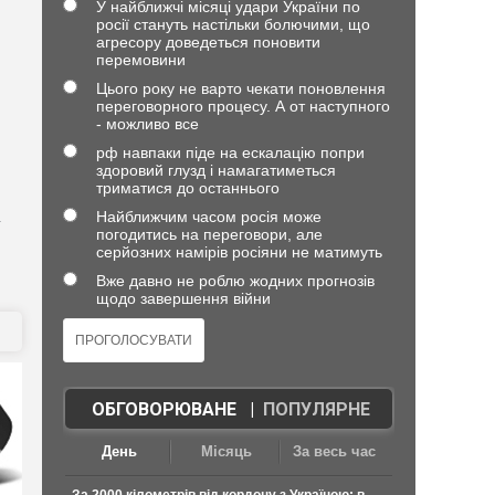
У найближчі місяці удари України по
росії стануть настільки болючими, що
агресору доведеться поновити
перемовини
Цього року не варто чекати поновлення
переговорного процесу. А от наступного
- можливо все
рф навпаки піде на ескалацію попри
здоровий глузд і намагатиметься
триматися до останнього
Найближчим часом росія може
т
погодитись на переговори, але
серйозних намірів росіяни не матимуть
Вже давно не роблю жодних прогнозів
щодо завершення війни
ОБГОВОРЮВАНЕ
|
ПОПУЛЯРНЕ
День
Місяць
За весь час