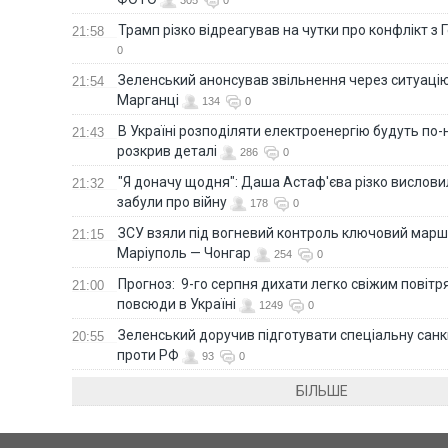
Трамп різко відреагував на чутки про конфлікт з 
21:58
0
Зеленський анонсував звільнення через ситуацію
21:54
Марганці
134
0
В Україні розподіляти електроенергію будуть по
21:43
розкрив деталі
286
0
"Я доначу щодня": Даша Астаф'єва різко висловила
21:32
забули про війну
178
0
ЗСУ взяли під вогневий контроль ключовий марш
21:15
Маріуполь — Чонгар
254
0
Прогноз: 9-го серпня дихати легко свіжим повіт
21:00
повсюди в Україні
1249
0
Зеленський доручив підготувати спеціальну санк
20:55
проти РФ
93
0
БІЛЬШЕ