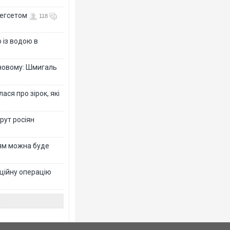
Гегсетом
118
 із водою в
-новому: Шмигаль
ся про зірок, які
рут росіян
рям можна буде
ційну операцію