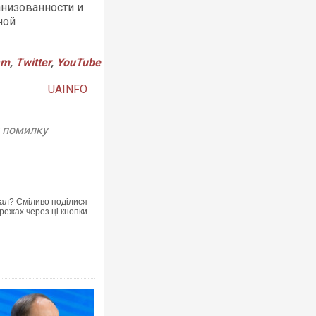
анизованности и
ной
am
,
Twitter
,
YouTube
UAINFO
Ворог завдав комбінова
двоє поранених. Ще де
після атаки БПЛА по рин
у помилку
ал? Сміливо поділися
режах через ці кнопки
За 2000 кілометрів від 
Єкатеринбурзі після ат
склад Wildberries. ФОТО