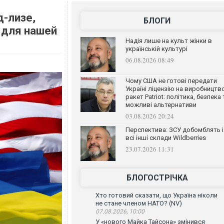
д-лизе,
БЛОГИ
ы для нашей
Надія лише на культ жінки в
українській культурі
06.08.2026 08:49
Чому США не готові передати
Україні ліцензію на виробництв
ракет Patriot: політика, безпека 
можливі альтернативи
03.08.2026 20:24
Перспектива: ЗСУ добомблять і
всі інші склади Wildberries
23.07.2026 11:31
БЛОГОСТРІЧКА
Хто готовий сказати, що Україна ніколи
не стане членом НАТО? (NV)
07.08.2026, 10:00
У «нового Майка Тайсона» змінився