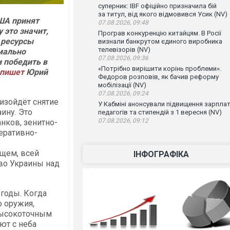
суперник: IBF офіційно призначила бій
за титул, від якого відмовився Усик (NV)
США принят
07.08.2026, 09:48
у это значит,
Програв конкуренцію китайцям. В Росії
 ресурсы
визнали банкрутом єдиного виробника
телевізорів (NV)
мально
07.08.2026, 09:36
 победить в
«Потрібно вирішити корінь проблеми».
пишет
Юрий
Федоров розповів, як бачив реформу
мобілізації (NV)
07.08.2026, 09:24
оизойдёт снятие
У Кабміні анонсували підвищення зарпла
ину. Это
педагогів та стипендій з 1 вересня (NV)
07.08.2026, 09:12
нков, зенитно-
еративно-
щем, всей
ІНФОГРАФІКА
во Украины над
 годы. Когда
о оружия,
высокоточным
ют с неба