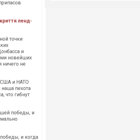
припасов
криття ленд-
ной точки
аких
онбасса и
ами новейших
 ничего не
е США и НАТО
с наша пехота
, что гибнут
ашей победы, и
имально
 победы, и когда