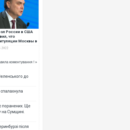
ол России в США
вил, что
итуляции Москвы в
аине не будет
5.2022
вила коментування ! »
Зеленського до
у спалахнула
є поранених. Ще
 на Сумщині.
еринбурзі після