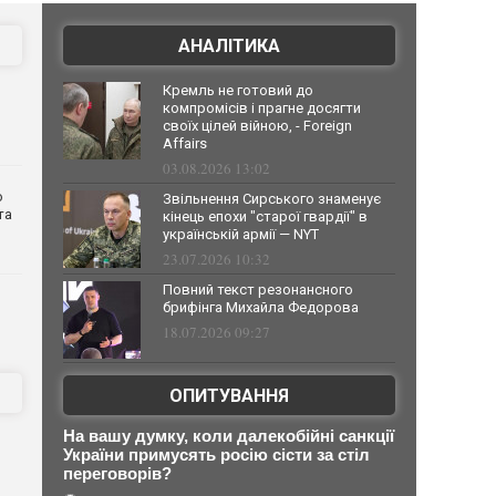
АНАЛІТИКА
Кремль не готовий до
компромісів і прагне досягти
своїх цілей війною, - Foreign
Affairs
03.08.2026 13:02
о
Звільнення Сирського знаменує
та
кінець епохи "старої гвардії" в
українській армії — NYT
23.07.2026 10:32
Повний текст резонансного
брифінга Михайла Федорова
18.07.2026 09:27
ОПИТУВАННЯ
На вашу думку, коли далекобійні санкції
України примусять росію сісти за стіл
переговорів?