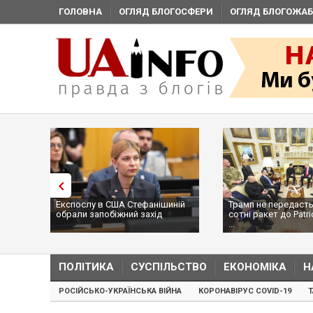
ГОЛОВНА
ОГЛЯД БЛОГОСФЕРИ
ОГЛЯД БЛОГОЖАБ
Експослу в США Стефанішиній
Трамп не передасть
обрали запобіжний захід
сотні ракет до Patri
...
ПОЛІТИКА
СУСПІЛЬСТВО
ЕКОНОМІКА
Н
РОСІЙСЬКО-УКРАЇНСЬКА ВІЙНА
КОРОНАВІРУС COVID-19