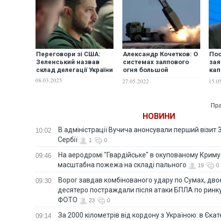
Переговори зі США:
Александр Кочетков: О
Пос
Зеленський назвав
системах залпового
зая
склад делегації України
огня большой
кап
дальности, которые
Укр
08.03.2025
27.05.2022
15.0
"нам не дают"
Пра
НОВИНИ
В адміністрації Вучича анонсували перший візит 
10:02
Сербії
1
0
На аеродромі "Гвардійське" в окупованому Крим
09:46
масштабна пожежа на складі пального
19
0
Ворог завдав комбінованого удару по Сумах, дво
09:30
десятеро постраждали після атаки БПЛА по ринку
ФОТО
23
0
За 2000 кілометрів від кордону з Україною: в Єкат
09:14