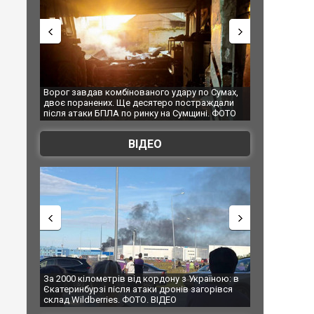
ного удару по Сумах,
За 2000 кілометрів від кордону з Україною: в
сятеро постраждали
Єкатеринбурзі після атаки дронів загорівся
ку на Сумщині. ФОТО
склад Wildberries. ФОТО. ВІДЕО
ВІДЕО
кордону з Україною: в
В Таїланді футболіст загинув від удару
аки дронів загорівся
блискавки під час матчу: ще 12 людей
. ВІДЕО
постраждали. ВІДЕО