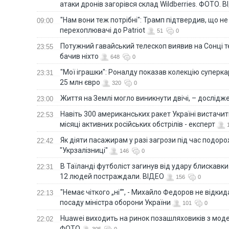
атаки дронів загорівся склад Wildberries. ФОТО. 
"Нам вони теж потрібні": Трамп підтвердив, що не
09:00
перехоплювачі до Patriot
51
0
Потужний гавайський телескоп виявив на Сонці те
23:55
бачив ніхто
648
0
"Мої іграшки": Роналду показав колекцію суперка
23:31
25 млн євро
320
0
Життя на Землі могло виникнути двічі, – дослідж
23:00
Навіть 300 американських ракет Україні вистачит
22:53
місяці активних російських обстрілів - експерт
Як діяти пасажирам у разі загрози під час подорож
22:42
"Укрзалізниці"
146
0
В Таїланді футболіст загинув від удару блискавки
22:31
12 людей постраждали. ВІДЕО
156
0
"Немає чіткого „ні“", - Михайло Федоров не відки
22:13
посаду міністра оборони України
101
0
Huawei виходить на ринок позашляховиків з моде
22:02
ФОТО
305
0