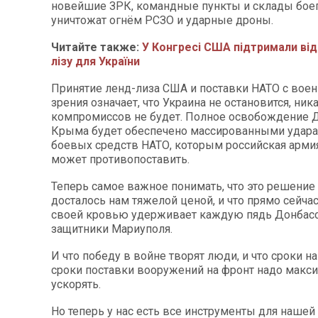
новейшие ЗРК, командные пункты и склады бое
уничтожат огнём РСЗО и ударные дроны.
Читайте также:
У Конгресі США підтримали від
лізу для України
Принятие ленд-лиза США и поставки НАТО с воен
зрения означает, что Украина не остановится, ник
компромиссов не будет. Полное освобождение Д
Крыма будет обеспечено массированными удар
боевых средств НАТО, которым российская армия
может противопоставить.
Теперь самое важное понимать, что это решени
досталось нам тяжелой ценой, и что прямо сейча
своей кровью удерживает каждую пядь Донбасса
защитники Мариуполя.
И что победу в войне творят люди, и что сроки н
сроки поставки вооружений на фронт надо макс
ускорять.
Но теперь у нас есть все инструменты для нашей