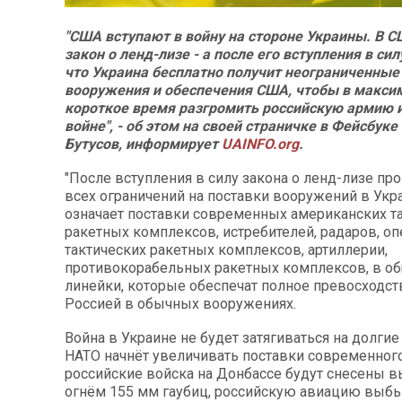
"США вступают в войну на стороне Украины. В 
закон о ленд-лизе - а после его вступления в сил
что Украина бесплатно получит неограниченные
вооружения и обеспечения США, чтобы в макси
короткое время разгромить российскую армию и
войне", - об этом на своей страничке в Фейсбуке
Бутусов, информирует
UAINFO.org
.
"После вступления в силу закона о ленд-лизе пр
всех ограничений на поставки вооружений в Укра
означает поставки современных американских та
ракетных комплексов, истребителей, радаров, оп
тактических ракетных комплексов, артиллерии,
противокорабельных ракетных комплексов, в об
линейки, которые обеспечат полное превосходст
Россией в обычных вооружениях.
Война в Украине не будет затягиваться на долгие
НАТО начнёт увеличивать поставки современног
российские войска на Донбассе будут снесены 
огнём 155 мм гаубиц, российскую авиацию выбь