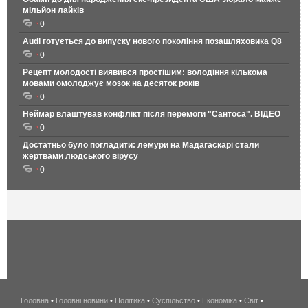
мільйон лайків
0
Audi готується до випуску нового покоління позашляховика Q8
0
Рецепт молодості виявився простішим: володіння кількома
мовами омолоджує мозок на десяток років
0
Неймар влаштував конфлікт після перемоги "Сантоса". ВІДЕО
0
Достатньо було погладити: лемури на Мадагаскарі стали
жертвами людського вірусу
0
Головна
•
Головні новини
•
Політика
•
Суспільство
•
Економіка
беспроводной
•
Світ
•