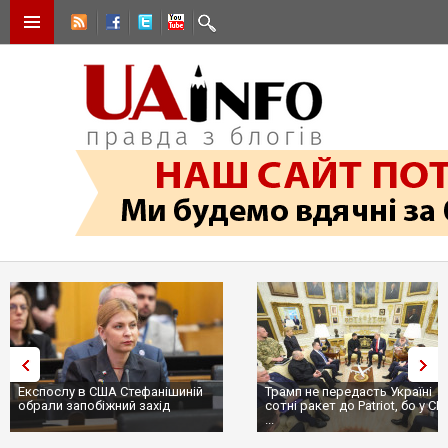
Експослу в США Стефанішиній
Трамп не передасть Україні
обрали запобіжний захід
сотні ракет до Patriot, бо у СШ
...