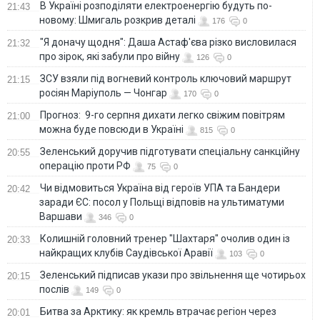
В Україні розподіляти електроенергію будуть по-
21:43
новому: Шмигаль розкрив деталі
176
0
"Я доначу щодня": Даша Астаф'єва різко висловилася
21:32
про зірок, які забули про війну
126
0
ЗСУ взяли під вогневий контроль ключовий маршрут
21:15
росіян Маріуполь — Чонгар
170
0
Прогноз: 9-го серпня дихати легко свіжим повітрям
21:00
можна буде повсюди в Україні
815
0
Зеленський доручив підготувати спеціальну санкційну
20:55
операцію проти РФ
75
0
Чи відмовиться Україна від героїв УПА та Бандери
20:42
заради ЄС: посол у Польщі відповів на ультиматуми
Варшави
346
0
Колишній головний тренер "Шахтаря" очолив один із
20:33
найкращих клубів Саудівської Аравії
103
0
Зеленський підписав укази про звільнення ще чотирьох
20:15
послів
149
0
Битва за Арктику: як кремль втрачає регіон через
20:01