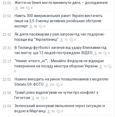
Життя на Землі могло виникнути двічі, – дослідження
23:00
199
0
Навіть 300 американських ракет Україні вистачить
22:53
лише на 2,5-3 місяці активних російських обстрілів -
експерт
65
0
Як діяти пасажирам у разі загрози під час подорожі -
22:42
поради від "Укрзалізниці"
71
0
В Таїланді футболіст загинув від удару блискавки під
22:31
час матчу: ще 12 людей постраждали. ВІДЕО
90
0
"Немає чіткого „ні“", - Михайло Федоров не відкидає
22:13
повернення на посаду міністра оборони України
71
0
Huawei виходить на ринок позашляховиків з моделлю
22:02
Stelato G9. ФОТО
215
0
Трамп різко відреагував на чутки про конфлікт з
21:58
Гегсетом
82
0
Зеленський анонсував звільнення через ситуацію із
21:54
водою в Марганці
81
0