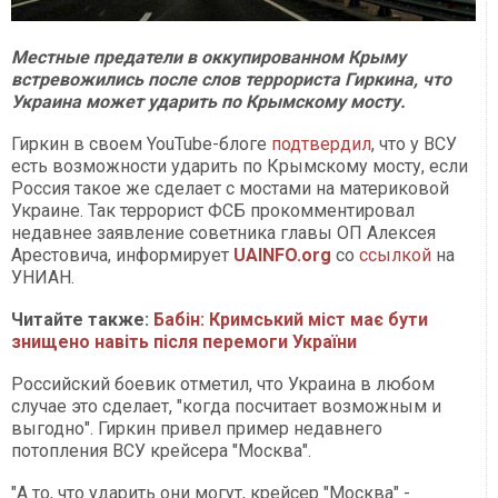
Местные предатели в оккупированном Крыму
встревожились после слов террориста Гиркина, что
Украина может ударить по Крымскому мосту.
Гиркин в своем YouTube-блоге
подтвердил
, что у ВСУ
есть возможности ударить по Крымскому мосту, если
Россия такое же сделает с мостами на материковой
Украине. Так террорист ФСБ прокомментировал
недавнее заявление советника главы ОП Алексея
Арестовича, информирует
UAINFO.org
со
ссылкой
на
УНИАН.
Читайте также:
Бабін: Кримський міст має бути
знищено навіть після перемоги України
Российский боевик отметил, что Украина в любом
случае это сделает, "когда посчитает возможным и
выгодно". Гиркин привел пример недавнего
потопления ВСУ крейсера "Москва".
"А то, что ударить они могут, крейсер "Москва" -