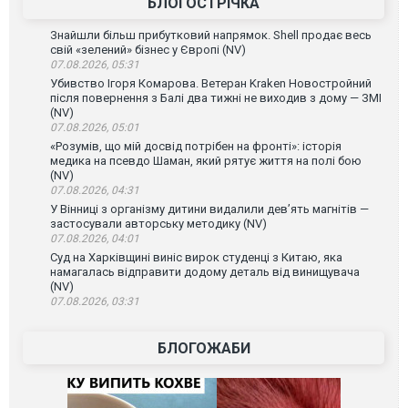
БЛОГОСТРІЧКА
Знайшли більш прибутковий напрямок. Shell продає весь
свій «зелений» бізнес у Європі (NV)
07.08.2026, 05:31
Убивство Ігоря Комарова. Ветеран Kraken Новостройний
після повернення з Балі два тижні не виходив з дому — ЗМІ
(NV)
07.08.2026, 05:01
«Розумів, що мій досвід потрібен на фронті»: історія
медика на псевдо Шаман, який рятує життя на полі бою
(NV)
07.08.2026, 04:31
У Вінниці з організму дитини видалили дев’ять магнітів —
застосували авторську методику (NV)
07.08.2026, 04:01
Суд на Харківщині виніс вирок студенці з Китаю, яка
намагалась відправити додому деталь від винищувача
(NV)
07.08.2026, 03:31
БЛОГОЖАБИ