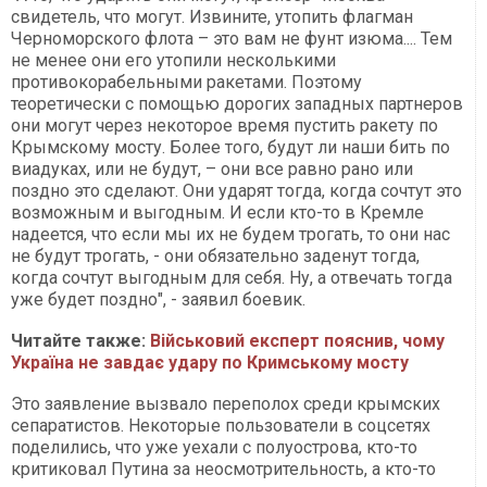
свидетель, что могут. Извините, утопить флагман
Черноморского флота – это вам не фунт изюма.... Тем
не менее они его утопили несколькими
противокорабельными ракетами. Поэтому
теоретически с помощью дорогих западных партнеров
они могут через некоторое время пустить ракету по
Крымскому мосту. Более того, будут ли наши бить по
виадуках, или не будут, – они все равно рано или
поздно это сделают. Они ударят тогда, когда сочтут это
возможным и выгодным. И если кто-то в Кремле
надеется, что если мы их не будем трогать, то они нас
не будут трогать, - они обязательно заденут тогда,
когда сочтут выгодным для себя. Ну, а отвечать тогда
уже будет поздно", - заявил боевик.
Читайте также:
Військовий експерт пояснив, чому
Україна не завдає удару по Кримському мосту
Это заявление вызвало переполох среди крымских
сепаратистов. Некоторые пользователи в соцсетях
поделились, что уже уехали с полуострова, кто-то
критиковал Путина за неосмотрительность, а кто-то