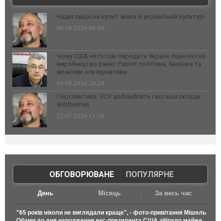
Надія лише на культ жінки в українській культурі
06.08.2026 08:49
Чому США не готові передати Україні ліцензію на
виробництво ракет Patriot: політика, безпека та
можливі альтернативи
03.08.2026 20:24
Перспектива: ЗСУ добомблять і всі інші склади
Wildberries
23.07.2026 11:31
ОБГОВОРЮВАНЕ
|
ПОПУЛЯРНЕ
День
Місяць
За весь час
"65 років ніколи не виглядали краще", - фото-привітання Мішель
Обами до дня народження екс-президента США зібрало майже