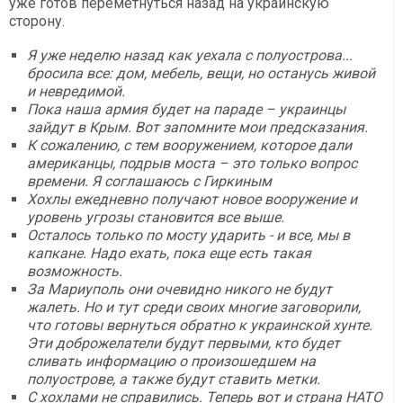
уже готов переметнуться назад на украинскую
сторону.
Я уже неделю назад как уехала с полуострова...
бросила все: дом, мебель, вещи, но останусь живой
и невредимой.
Пока наша армия будет на параде – украинцы
зайдут в Крым. Вот запомните мои предсказания.
К сожалению, с тем вооружением, которое дали
американцы, подрыв моста – это только вопрос
времени. Я соглашаюсь с Гиркиным
Хохлы ежедневно получают новое вооружение и
уровень угрозы становится все выше.
Осталось только по мосту ударить - и все, мы в
капкане. Надо ехать, пока еще есть такая
возможность.
За Мариуполь они очевидно никого не будут
жалеть. Но и тут среди своих многие заговорили,
что готовы вернуться обратно к украинской хунте.
Эти доброжелатели будут первыми, кто будет
сливать информацию о произошедшем на
полуострове, а также будут ставить метки.
С хохлами не справились. Теперь вот и страна НАТО