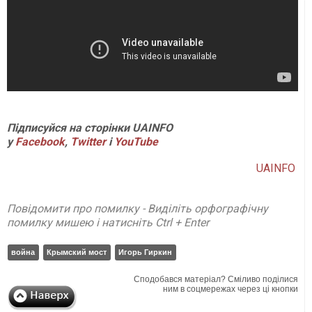
Підписуйся на сторінки UAINFO
у
Facebook
,
Twitter
і
YouTube
UAINFO
Повідомити про помилку - Виділіть орфографічну
помилку мишею і натисніть Ctrl + Enter
война
Крымский мост
Игорь Гиркин
Сподобався матеріал? Сміливо поділися
ним в соцмережах через ці кнопки