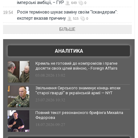
імперські амбіції, – ГУР
649
0
Росія терміново шукає заміну своїм "Іскандерам":
19:54
експерт вказав причину
515
0
БІЛЬШЕ
АНАЛІТИКА
Кремль не готовий до компромісів і прагне
досягти своїх цілей війною, - Foreign Affairs
03.08.2026 13:02
Звільнення Сирського знаменує кінець епохи
"старої гвардії" в українській армії — NYT
23.07.2026 10:32
Повний текст резонансного брифінга Михайла
Федорова
18.07.2026 09:27