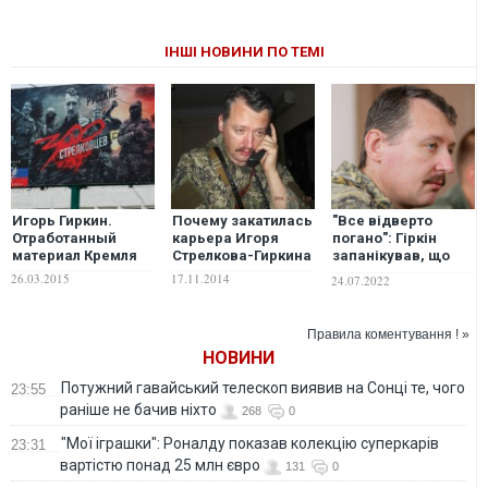
ІНШІ НОВИНИ ПО ТЕМІ
Игорь Гиркин.
Почему закатилась
"Все відверто
Отработанный
карьера Игоря
погано": Гіркін
материал Кремля
Стрелкова-Гиркина
запанікував, що
ЗСУ можуть зайти в
26.03.2015
17.11.2014
24.07.2022
Росію
Правила коментування ! »
НОВИНИ
Потужний гавайський телескоп виявив на Сонці те, чого
23:55
раніше не бачив ніхто
268
0
"Мої іграшки": Роналду показав колекцію суперкарів
23:31
вартістю понад 25 млн євро
131
0