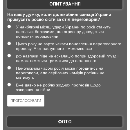
ОПИТУВАННЯ
На вашу думку, коли далекобійні санкції України
примусять росію сісти за стіл переговорів?
У найближчі місяці удари України по росії стануть
настільки болючими, що агресору доведеться
поновити перемовини
Цього року не варто чекати поновлення переговорного
процесу. А от наступного - можливо все
рф навпаки піде на ескалацію попри здоровий глузд і
намагатиметься триматися до останнього
Найближчим часом росія може погодитись на
переговори, але серйозних намірів росіяни не
матимуть
Вже давно не роблю жодних прогнозів щодо
завершення війни
ФОТО