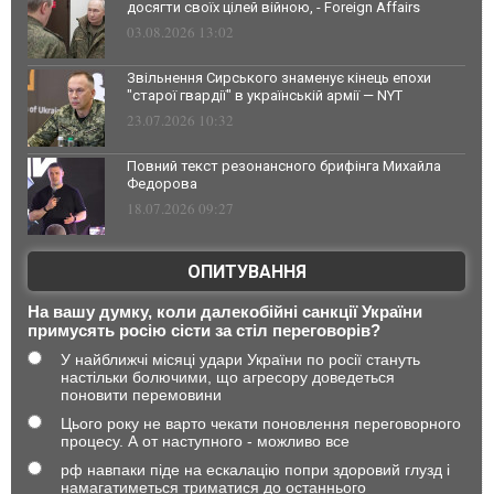
досягти своїх цілей війною, - Foreign Affairs
03.08.2026 13:02
Звільнення Сирського знаменує кінець епохи
"старої гвардії" в українській армії — NYT
23.07.2026 10:32
Повний текст резонансного брифінга Михайла
Федорова
18.07.2026 09:27
ОПИТУВАННЯ
На вашу думку, коли далекобійні санкції України
примусять росію сісти за стіл переговорів?
У найближчі місяці удари України по росії стануть
настільки болючими, що агресору доведеться
поновити перемовини
Цього року не варто чекати поновлення переговорного
процесу. А от наступного - можливо все
рф навпаки піде на ескалацію попри здоровий глузд і
намагатиметься триматися до останнього