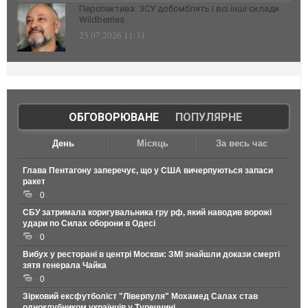
Перспектива: ЗСУ добомблять і всі інші склади
Wildberries
23.07.2026 11:31
ОБГОВОРЮВАНЕ
|
ПОПУЛЯРНЕ
День
Місяць
За весь час
Глава Пентагону заперечує, що у США вичерпуються запаси
ракет
0
СБУ затримала коригувальника гру рф, який наводив ворожі
удари по Силах оборони в Одесі
0
Вибух у ресторані в центрі Москви: ЗМІ знайшли докази смерті
зятя генерала Чайка
0
Зірковий ексфутболіст "Ліверпуля" Мохамед Салах став
одноклубником українців у Туреччині