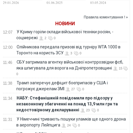
змушені терміново
показали, куди
постійно підтримує
29.01.2026
01.06.2025
03.05.2024
шукати нову
пішли донати
наші проєкти та
домівку для свого
ініціативи":
штабу
волонтерський рух
Правила коментування ! »
ГО "Інститут
НОВИНИ
Свободи Слова"
надав звіт за
У Криму горіли склади військової техніки росіян, -
12:07
березень 2024 року.
соцмережі
2
0
ФОТО. ВІДЕО
Олійникова передала призові від турніру WTA 1000 в
12:00
Торонто на користь ЗСУ
3
0
СБУ затримала агентку військової контррозвідки фсб,
11:46
яка шпигувала для ворога на Дніпропетровщині
15
0
Трамп заперечує дефіцит боєприпасів у США і
11:38
погрожує джерелам ЗМІ
27
0
НАБУ: Стефанішиній повідомили про підозру у
11:34
незаконному збагаченні на понад 13,9 млн грн та
недостовірному декларуванні
23
0
У Німеччині тривають пошуки уламків ще одного дрона
11:31
в аеропорту Лейпцига
24
0