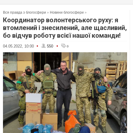
Вся правда з блогосфери
»
Новини блогосфери
»
Координатор волонтерського руху: я
втомлений і знесилений, але щасливий,
бо відчув роботу всієї нашої команди!
•
•
04.05.2022, 10:00
550
0