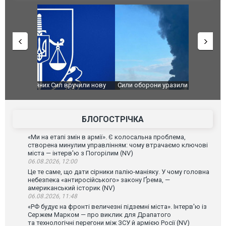
чили нову
Сили оборони уразили Ярославський НПЗ:
Неймар вла
губернатор регіону заявив про наймасштабнішу
"Сантоса".
атаку. ВІДЕО
БЛОГОСТРІЧКА
«Ми на етапі змін в армії». Є колосальна проблема,
створена минулим управлінням: чому втрачаємо ключові
міста — інтерв'ю з Погорілим (NV)
06.08.2026, 12:00
Це те саме, що дати сірники палію-маніяку. У чому головна
небезпека «антиросійського» закону Ґрема, —
американський історик (NV)
06.08.2026, 11:48
«РФ будує на фронті величезні підземні міста». Інтерв'ю із
Сержем Марком — про виклик для Драпатого
та технологічні перегони між ЗСУ й армією Росії (NV)