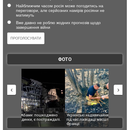
Найближчим часом росія може погодитись на
переговори, але серйозних намірів росіяни не
матимуть
Вже давно не роблю жодних прогнозів щодо
завершення війни
ФОТО
шкоджено
Українські надзвичайники врятували козуленя
СБУ за спр
траждалі.
під час ліквідації масштабної лісової пожежі у
Болгарії з
ВІДЕО
Франції
ФОТО