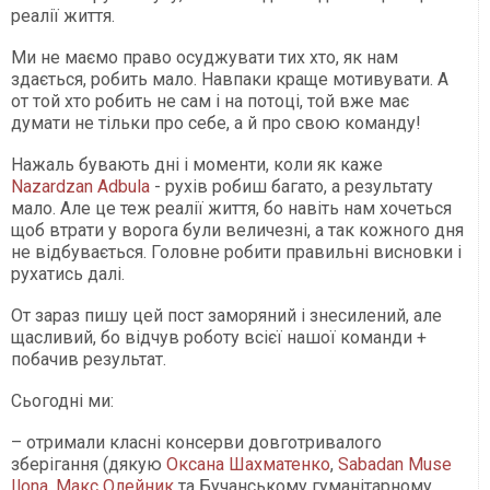
реалії життя.
Ми не маємо право осуджувати тих хто, як нам
здається, робить мало. Навпаки краще мотивувати. А
от той хто робить не сам і на потоці, той вже має
думати не тільки про себе, а й про свою команду!
Нажаль бувають дні і моменти, коли як каже
Nazardzan Adbula
- рухів робиш багато, а результату
мало. Але це теж реалії життя, бо навіть нам хочеться
щоб втрати у ворога були величезні, а так кожного дня
не відбувається. Головне робити правильні висновки і
рухатись далі.
От зараз пишу цей пост заморяний і знесилений, але
щасливий, бо відчув роботу всієї нашої команди +
побачив результат.
Сьогодні ми:
– отримали класні консерви довготривалого
зберігання (дякую
Оксана Шахматенко
,
Sabadan Muse
Ilona
,
Макс Олейник
та Бучанському гуманітарному