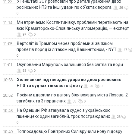
У Генштабі ЗСУ розповіли про деталі ураження двох
11:22
російських НПЗ та інші удари по об'єктах ворога
26
0
Ми втрачаємо Костянтинівку, проблеми перетікають на
11:14
всю Краматорсько-Слов'янську агломерацію, — експерт
97
0
Вертоліт із Трампом через проблеми зі зв'язком
11:05
пролетів поряд із літаком над Вашингтоном, - NYT
47
0
Окупований Маріуполь залишився без світла та води
11:01
53
0
Зеленський підтвердив удари по двох російських
10:58
НПЗ та суднах тіньового флоту
26
0
Росіяни вдарили по вагону біля вокзалу міста Лозова: 2
10:52
загиблих та 3 поранених
53
0
На Одещині РФ атакувала судно з українською
10:46
пшеницею: один загиблий, троє постраждалих
26
0
Топпосадовцю Повітряних Сил вручили нову підозру
10:40