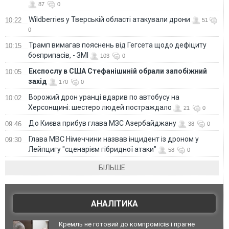
87
0
Wildberries у Тверській області атакували дрони
10:22
51
0
Трамп вимагав пояснень від Гегсета щодо дефіциту
10:15
боєприпасів, - ЗМІ
103
0
Експослу в США Стефанішиній обрали запобіжний
10:05
захід
170
0
Ворожий дрон уранці вдарив по автобусу на
10:02
Херсонщині: шестеро людей постраждало
21
0
До Києва прибув глава МЗС Азербайджану
09:46
38
0
Глава МВС Німеччини назвав інцидент із дроном у
09:30
Лейпцигу "сценарієм гібридної атаки"
58
0
БІЛЬШЕ
АНАЛІТИКА
Кремль не готовий до компромісів і прагне