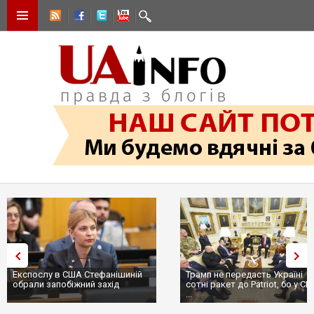
Експослу в США Стефанішиній
Трамп не передасть Україні
обрали запобіжний захід
сотні ракет до Patriot, бо у СШ
...