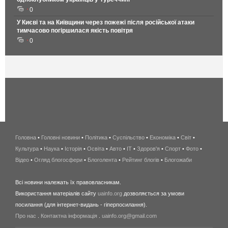
0
У Києві та на Київщини через пожежі після російської атаки
тимчасово погіршилася якість повітря
0
Головна
•
Головні новини
•
Політика
•
Суспільство
•
Економіка
беспроводной
•
Світ
•
Культура
•
Наука
•
Історія
•
Освіта
•
Авто
•
IT
•
Здоров'я
интернет
•
Спорт
•
Фото
•
Відео
•
Огляд блогосфери
•
Блоголента
•
Рейтинг блогів
киев
•
Блогожаби
и
Всі новини належать їх правовласникам.
область
Використання матеріалів сайту
uainfo.org
дозволяється за умови
wimax
посилання (для інтернет-видань - гіперпосилання).
интернет
Про нас
.
Контактна інформація
.
uainfo.org@gmail.com
в
киеве