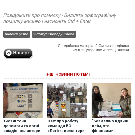
Повідомити про помилку - Виділіть орфографічну
помилку мишею і натисніть Ctrl + Enter
волонтерство
Інститут Свободи Слова
Сподобався матеріал? Сміливо поділися
ним в соцмережах через ці кнопки
ІНШІ НОВИНИ ПО ТЕМІ
Тисячі тонн
Звіт про роботу
"Безмежно вдячні
допомоги та сотні
команди БО
всім, хто
виїздів: волонтери
«Легіт»: волонтери
фінансами