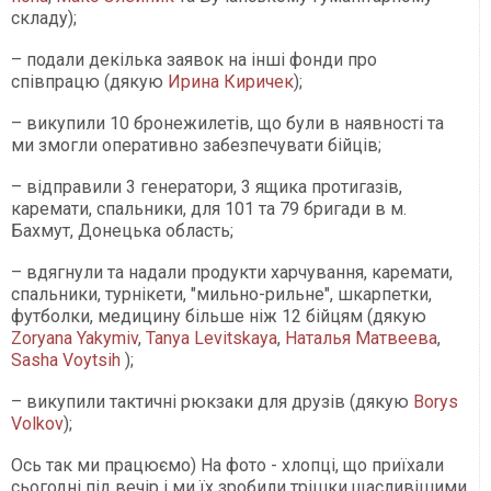
складу);
– подали декілька заявок на інші фонди про
співпрацю (дякую
Ирина Киричек
);
– викупили 10 бронежилетів, що були в наявності та
ми змогли оперативно забезпечувати бійців;
– відправили 3 генератори, 3 ящика протигазів,
каремати, спальники, для 101 та 79 бригади в м.
Бахмут, Донецька область;
– вдягнули та надали продукти харчування, каремати,
спальники, турнікети, "мильно-рильне", шкарпетки,
футболки, медицину більше ніж 12 бійцям (дякую
Zoryana Yakymiv
,
Tanya Levitskaya
,
Наталья Матвеева
,
Sasha Voytsih
);
– викупили тактичні рюкзаки для друзів (дякую
Borys
Volkov
);
Ось так ми працюємо) На фото - хлопці, що приїхали
сьогодні під вечір і ми їх зробили трішки щасливішими