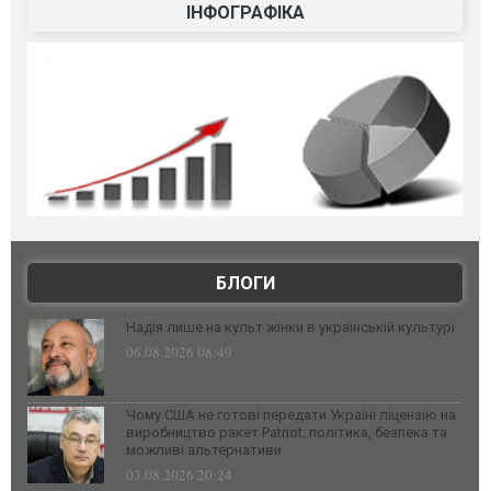
ІНФОГРАФІКА
БЛОГИ
Надія лише на культ жінки в українській культурі
06.08.2026 08:49
Чому США не готові передати Україні ліцензію на
виробництво ракет Patriot: політика, безпека та
можливі альтернативи
03.08.2026 20:24