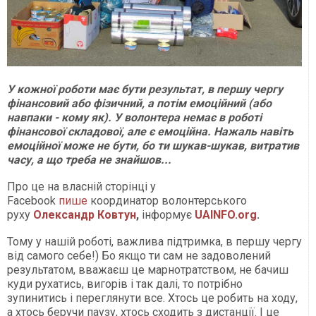
У кожної роботи має бути результат, в першу чергу
фінансовий або фізичний, а потім емоційний (або
навпаки - кому як). У волонтера немає в роботі
фінансової складової, але є емоційна. Нажаль навіть
емоційної може не бути, бо ти шукав-шукав, витратив
часу, а що треба не знайшов...
Про це на власній сторінці у
Facebook
пише
координатор волонтерського
руху
Олександр Ковтун
,
інформує
UAINFO.org
.
Тому у нашій роботі, важлива підтримка, в першу чергу
від самого себе!) Бо якщо ти сам не задоволений
результатом, вважаєш це марнотратством, не бачиш
куди рухатись, вигорів і так далі, то потрібно
зупинитись і переглянути все. Хтось це робить на ходу,
а хтось беручи паузу, хтось сходить з дистанції. І це