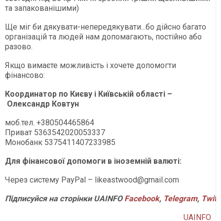
та запакованішими)
Ще міг би дякувати-непередякувати...бо дійсно багато
організацій та людей нам допомагають, постійно або
разово.
Якщо вимаєте можливість і хочете допомогти
фінансово:
Координатор по Києву і Київській області –
Олександр Ковтун
моб.тел. +380504465864
Приват 5363542020053337
Монобанк 5375411407233985
Для фінансової допомоги в іноземній валюті:
Через систему PayPal –
likeastwood@gmail.com
Підписуйся на сторінки UAINFO
Facebook
,
Telegram
,
Twitt
UAINFO