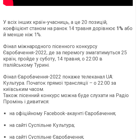
У всіх інших країн-учасниць, а це 20 позицій,
коефіцієнт станом на ранок 14 травня дорівнює
1%
або
й менше ніж 1%.
Фінал міжнародного пісенного конкурсу
Євробачення-2022, де за перемогу змагатимуться 25
країн, пройде у суботу, 14 травня, о 22:00 в
італійському Турині.
Фінал Євробачення-2022 покаже телеканал UA:
Культура. Початок прямої трансляції – о 22:00 за
київським часом.
Також пісенний конкурс можна буде слухати на Радіо
Промінь і дивитися:
на офіційному Facebook-акаунті Євробачення;
на сайті Суспільне Культура;
на сайті Суспільне Євробачення;