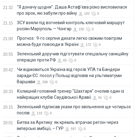
"Я доначу щодня": Даша Астаф'єва різко висловилася
21:32
про зірок, які забули про війну
102
0
ЗСУ взяли під вогневий контроль ключовий маршрут
21:15
росіян Маріуполь — Чонгар
150
0
Прогноз: 9-го серпня дихати легко свіжим повітрям
21:00
можна буде повсюди в Україні
172
0
Зеленський доручив підготувати спеціальну санкційну
20:55
операцію проти РФ
65
0
Чи відмовиться Україна від героїв УПА та Бандери
20:42
заради ЄС: посол у Польщі відповів на ультиматуми
Варшави
298
0
Колишній головний тренер "Шахтаря" очолив один із
20:33
найкращих клубів Саудівської Аравії
91
0
Зеленський підписав укази про звільнення ще чотирьох
20:15
послів
133
0
Битва за Арктику: як кремль втрачає регіон через
20:01
імперські амбіції, – ГУР
597
0