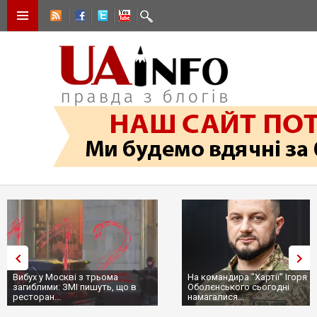
Вибух у Москві з трьома
На командира "Хартії" Ігоря
загиблими: ЗМІ пишуть, що в
Оболєнського сьогодні
ресторан...
намагалися...