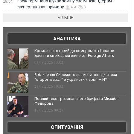
Росія терміново шукає заміну своїм "Іскандерам":
19:54
експерт вказав причину
454
0
БІЛЬШЕ
АНАЛІТИКА
Кремль не готовий до компромісів і прагне
досягти своїх цілей війною, - Foreign Affairs
03.08.2026 13:02
Звільнення Сирського знаменує кінець епохи
"старої гвардії" в українській армії — NYT
23.07.2026 10:32
Повний текст резонансного брифінга Михайла
Федорова
18.07.2026 09:27
ОПИТУВАННЯ