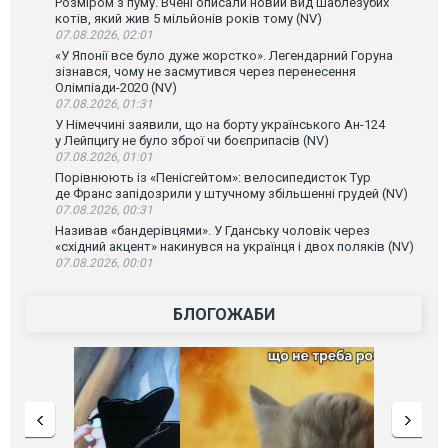
Розміром з пуму. Вчені описали новий вид шаблезубих
котів, який жив 5 мільйонів років тому (NV)
07.08.2026, 02:01
«У Японії все було дуже жорстко». Легендарний Горуна
зізнався, чому не засмутився через перенесення
Олімпіади-2020 (NV)
07.08.2026, 01:31
У Німеччині заявили, що на борту українського Ан-124
у Лейпцигу не було зброї чи боєприпасів (NV)
07.08.2026, 01:01
Порівнюють із «Пенісгейтом»: велосипедисток Тур
де Франс запідозрили у штучному збільшенні грудей (NV)
07.08.2026, 00:31
Називав «бандерівцями». У Гданську чоловік через
«східний акцент» накинувся на українця і двох поляків (NV)
07.08.2026, 00:01
БЛОГОЖАБИ