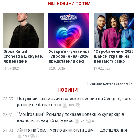
ІНШІ НОВИНИ ПО ТЕМІ
Зірка Kalush
Усі країни-учасниці
"Євробачення-2025":
Orchestra шокував,
"Євробачення-2026"
шанси України на
як пережив
представили свої
перемогу різко
моторошну ДТП і 10
треки: хто серед
впали
10.07.2026
12.03.2026
17.02.2025
операцій: "Мене
фаворитів
збив мотоцикл"
букмекерів
Правила коментування ! »
НОВИНИ
Потужний гавайський телескоп виявив на Сонці те, чого
23:55
раніше не бачив ніхто
109
0
"Мої іграшки": Роналду показав колекцію суперкарів
23:31
вартістю понад 25 млн євро
78
0
Життя на Землі могло виникнути двічі, – дослідження
23:00
133
0