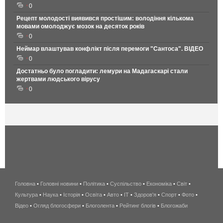
0
Рецепт молодості виявився простішим: володіння кількома
мовами омолоджує мозок на десяток років
0
Неймар влаштував конфлікт після перемоги "Сантоса". ВІДЕО
0
Достатньо було погладити: лемури на Мадагаскарі стали
жертвами людського вірусу
0
Головна
•
Головні новини
•
Політика
•
Суспільство
•
Економіка
беспроводной
•
Світ
•
Культура
•
Наука
•
Історія
•
Освіта
•
Авто
•
IT
•
Здоров'я
интернет
•
Спорт
•
Фото
•
Відео
•
Огляд блогосфери
•
Блоголента
•
Рейтинг блогів
киев
•
Блогожаби
и