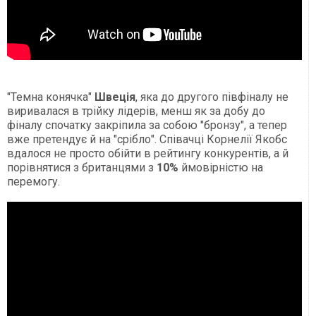
"Темна конячка"
Швеція
, яка до другого півфіналу не
виривалася в трійку лідерів, менш як за добу до
фіналу спочатку закріпила за собою "бронзу", а тепер
вже претендує й на "срібло". Співачці Корнелії Якобс
вдалося не просто обійти в рейтингу конкурентів, а й
порівнятися з британцями з
10%
ймовірністю на
перемогу.