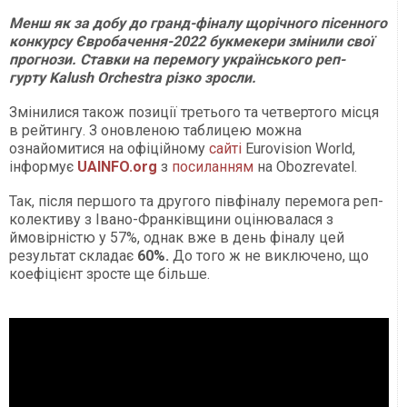
Менш як за добу до гранд-фіналу щорічного пісенного
конкурсу Євробачення-2022 букмекери змінили свої
прогнози. Ставки на перемогу українського реп-
гурту Kalush Orchestra різко зросли.
Змінилися також позиції третього та четвертого місця
в рейтингу. З оновленою таблицею можна
ознайомитися на офіційному
сайті
Eurovision World,
інформує
UAINFO.org
з
посиланням
на Оbozrevatel.
Так, після першого та другого півфіналу перемога реп-
колективу з Івано-Франківщини оцінювалася з
ймовірністю у 57%, однак вже в день фіналу цей
результат складає
60%.
До того ж не виключено, що
коефіцієнт зросте ще більше.