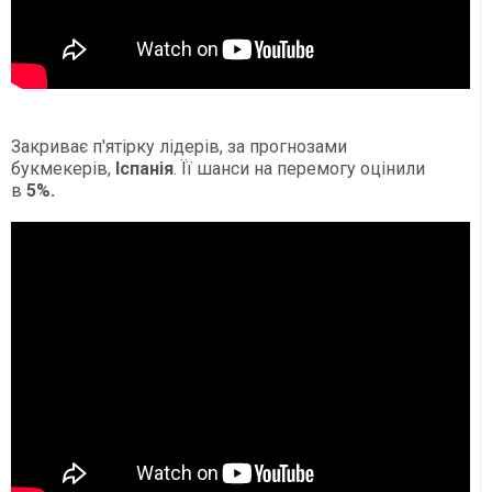
Закриває п'ятірку лідерів, за прогнозами
букмекерів,
Іспанія
. Її шанси на перемогу оцінили
в
5%.