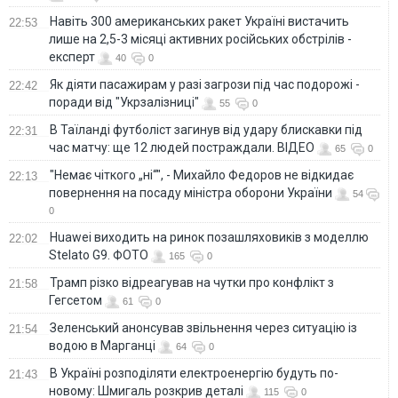
Навіть 300 американських ракет Україні вистачить
22:53
лише на 2,5-3 місяці активних російських обстрілів -
експерт
40
0
Як діяти пасажирам у разі загрози під час подорожі -
22:42
поради від "Укрзалізниці"
55
0
В Таїланді футболіст загинув від удару блискавки під
22:31
час матчу: ще 12 людей постраждали. ВІДЕО
65
0
"Немає чіткого „ні“", - Михайло Федоров не відкидає
22:13
повернення на посаду міністра оборони України
54
0
Huawei виходить на ринок позашляховиків з моделлю
22:02
Stelato G9. ФОТО
165
0
Трамп різко відреагував на чутки про конфлікт з
21:58
Гегсетом
61
0
Зеленський анонсував звільнення через ситуацію із
21:54
водою в Марганці
64
0
В Україні розподіляти електроенергію будуть по-
21:43
новому: Шмигаль розкрив деталі
115
0