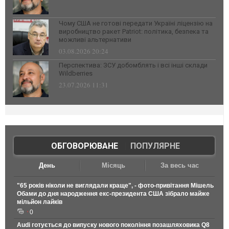
Чому США не готові передати Україні ліцензію на
виробництво ракет Patriot: політика, безпека та
можливі альтернативи
03.08.2026 20:24
Перспектива: ЗСУ добомблять і всі інші склади
Wildberries
23.07.2026 11:31
ОБГОВОРЮВАНЕ
|
ПОПУЛЯРНЕ
День
Місяць
За весь час
"65 років ніколи не виглядали краще", - фото-привітання Мішель
Обами до дня народження екс-президента США зібрало майже
мільйон лайків
0
Audi готується до випуску нового покоління позашляховика Q8