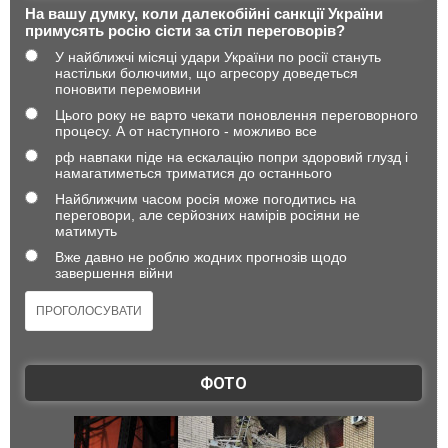
На вашу думку, коли далекобійні санкції України
примусять росію сісти за стіл переговорів?
У найближчі місяці удари України по росії стануть
настільки болючими, що агресору доведеться
поновити перемовини
Цього року не варто чекати поновлення переговорного
процесу. А от наступного - можливо все
рф навпаки піде на ескалацію попри здоровий глузд і
намагатиметься триматися до останнього
Найближчим часом росія може погодитись на
переговори, але серйозних намірів росіяни не
матимуть
Вже давно не роблю жодних прогнозів щодо
завершення війни
ФОТО