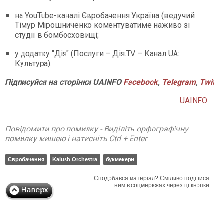
на YouTube-каналі Євробачення Україна (ведучий
Тімур Мірошниченко коментуватиме наживо зі
студії в бомбосховищі;
у додатку "Дія" (Послуги – Дія.TV – Канал UA:
Культура).
Підписуйся на сторінки UAINFO
Facebook
,
Telegram
,
Twitt
UAINFO
Повідомити про помилку - Виділіть орфографічну
помилку мишею і натисніть Ctrl + Enter
Євробачення
Kalush Orchestra
букмекери
Сподобався матеріал? Сміливо поділися
ним в соцмережах через ці кнопки