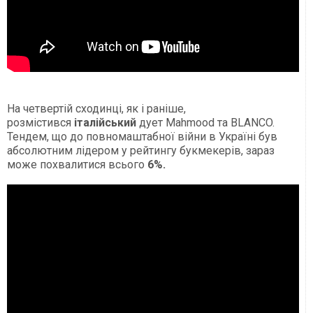
На четвертій сходинці, як і раніше,
розмістився
італійський
дует Mahmood та BLANCO.
Тендем, що до повномаштабної війни в Україні був
абсолютним лідером у рейтингу букмекерів, зараз
може похвалитися всього
6%.