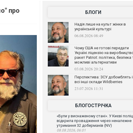
о" про
БЛОГИ
Надія лише на культ жінки в
українській культурі
06.08.2026 08:49
Чому США не готові передати
Україні ліцензію на виробництв
ракет Patriot: політика, безпека 
можливі альтернативи
03.08.2026 20:24
Перспектива: ЗСУ добомблять і
всі інші склади Wildberries
23.07.2026 11:31
БЛОГОСТРІЧКА
«Були у виснаженому стані». У Києві поліц
відкрила провадження через неналежне
утримання 32 доберманів (NV)
08.08.2026, 06:01