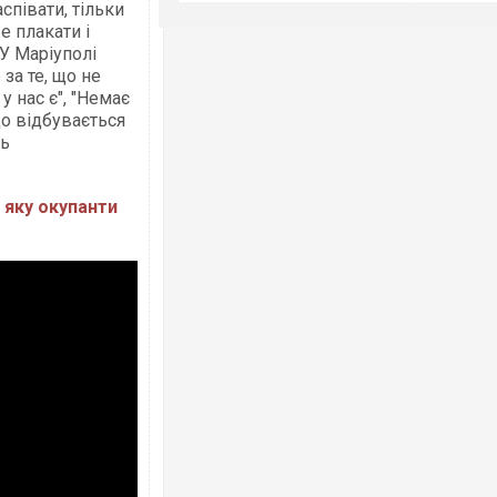
співати, тільки
е плакати і
"У Маріуполі
 за те, що не
у нас є", "Немає
що відбувається
ть
 яку окупанти