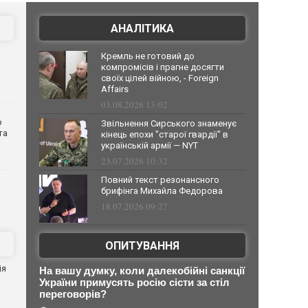
АНАЛІТИКА
Кремль не готовий до
компромісів і прагне досягти
своїх цілей війною, - Foreign
Affairs
03.08.2026 13:02
о
Звільнення Сирського знаменує
та
кінець епохи "старої гвардії" в
українській армії — NYT
23.07.2026 10:32
Повний текст резонансного
брифінга Михайла Федорова
18.07.2026 09:27
ОПИТУВАННЯ
ія
На вашу думку, коли далекобійні санкції
України примусять росію сісти за стіл
переговорів?