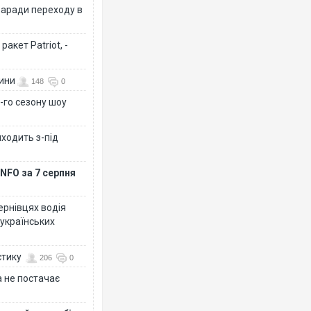
заради переходу в
акет Patriot, -
вини
148
0
-го сезону шоу
иходить з-під
NFO за 7 серпня
Чернівцях водія
 українських
стику
206
0
 не постачає