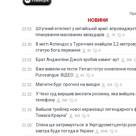
Пра
НОВИНИ
Штучний інтелект у китайській армії: впроваджує
23:55
планування масованих авіаударів
70
0
В місті Аспендос у Туреччині знайшли 2,2-метро
23:30
статую бога лікування
81
0
Брат Анджеліни Джолі зробив камінг-аут
23:02
306
Вже вивели на тести: Ferrari готує оновлення по
22:33
Purosangue. ВІДЕО
91
0
Магнітні бурі: прогноз на вихідні
22:02
224
0
У Чехії суд вирішив вислати росіянку, яка вийшла
21:32
телефону
294
0
Вийшов трейлер нової екранізації легендарного
21:15
Томаса Крауна"
433
0
Спека ще затримується: в Укргідрометцентрі роз
21:00
завтра буде погода в Україні
2045
0