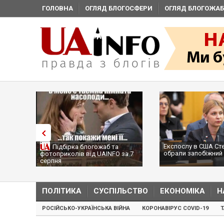
ГОЛОВНА
ОГЛЯД БЛОГОСФЕРИ
ОГЛЯД БЛОГОЖАБ
Експослу в США Ст
Підбірка блогожаб та
обрали запобіжний 
фотоприколів від UAINFO за 7
серпня
ПОЛІТИКА
СУСПІЛЬСТВО
ЕКОНОМІКА
Н
РОСІЙСЬКО-УКРАЇНСЬКА ВІЙНА
КОРОНАВІРУС COVID-19