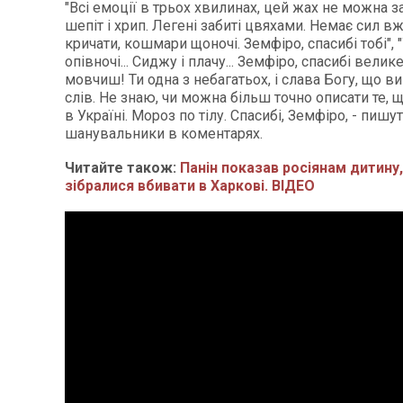
"Всі емоції в трьох хвилинах, цей жах не можна за
шепіт і хрип. Легені забиті цвяхами. Немає сил вж
кричати, кошмари щоночі. Земфіро, спасибі тобі", 
опівночі... Сиджу і плачу... Земфіро, спасибі велике
мовчиш! Ти одна з небагатьох, і слава Богу, що ви 
слів. Не знаю, чи можна більш точно описати те, 
в Україні. Мороз по тілу. Спасибі, Земфіро, - пишу
шанувальники в коментарях.
Читайте також:
Панін показав росіянам дитину,
зібралися вбивати в Харкові. ВІДЕО