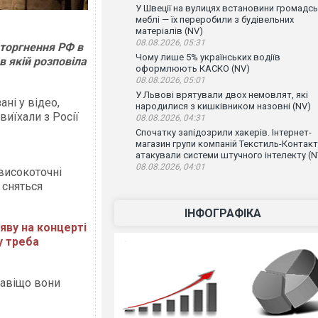
У Швеції на вулицях встановини громадсь
меблі — їх переробили з будівельних
матеріалів (NV)
08.08.2026, 05:31
вторгнення РФ в
Чому лише 5% українських водіїв
в якій розповіла
оформлюють КАСКО (NV)
08.08.2026, 05:01
У Львові врятували двох немовлят, які
ні у відео,
народилися з кишківником назовні (NV)
виїхали з Росії
08.08.2026, 04:31
Спочатку запідозрили хакерів. Інтернет-
магазин групи компаній Текстиль-Контакт
атакували системи штучного інтелекту (N
08.08.2026, 04:01
 високоточні
 сняться
ІНФОГРАФІКА
яву на концерті
у треба
Навіщо вони