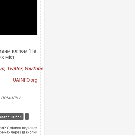
Ворог завдав комбінованого удару п
двоє поранених. Ще десятеро пост
після атаки БПЛА по ринку на Сумщи
овим кліпом "Не
х міст.
am
,
Twitter
,
YouTube
UAINFO.org
у помилку
дження війни
Вже вивели на тести: Ferrari готує 
позашляховика Purosangue. ВІДЕО
ал? Сміливо поділися
режах через ці кнопки