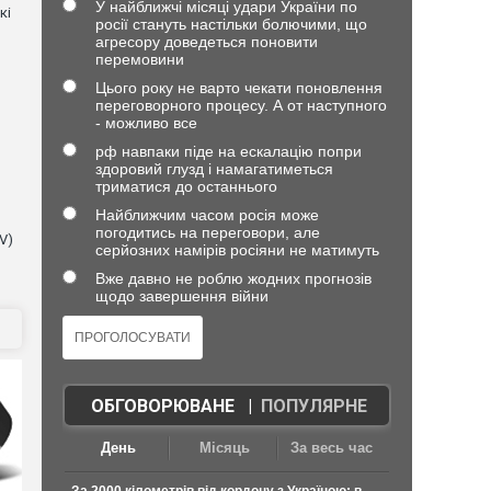
У найближчі місяці удари України по
кі
росії стануть настільки болючими, що
агресору доведеться поновити
перемовини
Цього року не варто чекати поновлення
переговорного процесу. А от наступного
- можливо все
рф навпаки піде на ескалацію попри
здоровий глузд і намагатиметься
триматися до останнього
Найближчим часом росія може
погодитись на переговори, але
V)
серйозних намірів росіяни не матимуть
Вже давно не роблю жодних прогнозів
щодо завершення війни
ОБГОВОРЮВАНЕ
|
ПОПУЛЯРНЕ
День
Місяць
За весь час