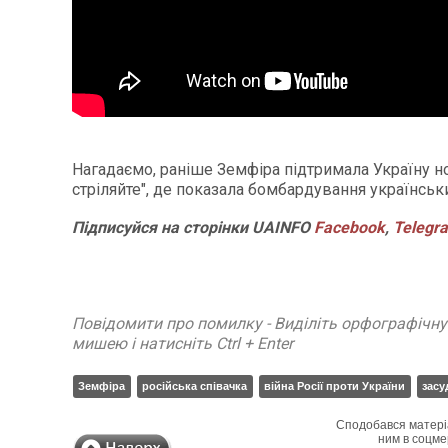
Нагадаємо, раніше Земфіра підтримала Україну н
стріляйте", де показала бомбардування українськи
Підписуйся на сторінки UAINFO
Facebook
,
Telegr
Повідомити про помилку - Виділіть орфографічн
мишею і натисніть Ctrl + Enter
Земфіра
російська співачка
війна Росії проти України
засу
Сподобався матері
ним в соцме