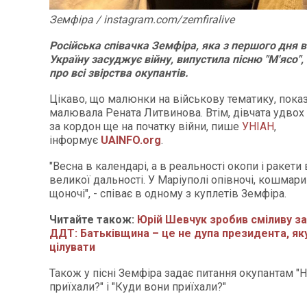
Земфіра / instagram.com/zemfiralive
Російська співачка Земфіра, яка з першого дня 
Україну засуджує війну, випустила пісню "М'ясо", 
про всі звірства окупантів.
Цікаво, що малюнки на військову тематику, показа
малювала Рената Литвинова. Втім, дівчата удвох 
за кордон ще на початку війни, пише
УНІАН
,
інформує
UAINFO.org
.
"Весна в календарі, а в реальності окопи і ракети
великої дальності. У Маріуполі опівночі, кошмари
щоночі", - співає в одному з куплетів Земфіра.
Читайте також:
Юрій Шевчук зробив сміливу за
ДДТ: Батьківщина – це не дупа президента, як
цілувати
Також у пісні Земфіра задає питання окупантам "
приїхали?" і "Куди вони приїхали?"