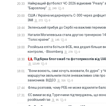
Найкращий футболіст ЧС-2026 відмовив "Реалу" 
20:33
"Барселону"
249
0
США і Україна модернізують С-300 через дефіцит р
20:00
ЗМІ
272
0
Зеленський прибув до Сербії на важливі перемо
19:44
Наталія Могилевська стала другою тренеркою 14
19:33
"Голос країни"
145
0
Російська еліта боїться ФСБ, яка дедалі більше в
19:00
контролю, - Bloomberg
278
0
Підбірка блогожаб та фотоприколів від UAI
18:30
12149
0
"Вони воюють, самі хочуть воювати, бо дурні": у 
18:01
маршрутки звільнили після зневажливих слів про
захисників. ВІДЕО
316
0
Флеш розповів, чому РЕБ не може відхиляти балі
17:44
ЄС вимагає від Туреччини підтверджень, що вона
17:31
російський газ
95
0