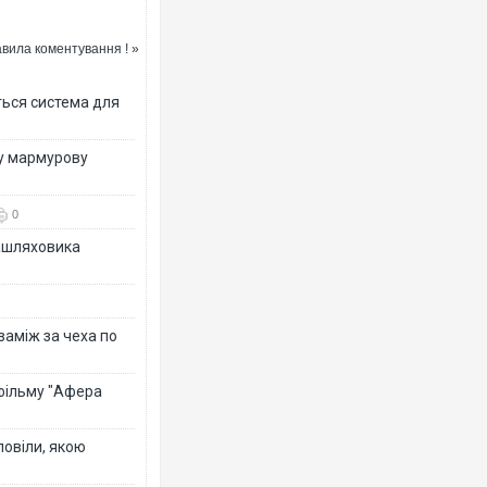
вила коментування ! »
ться система для
ву мармурову
0
зашляховика
 заміж за чеха по
 фільму "Афера
повіли, якою