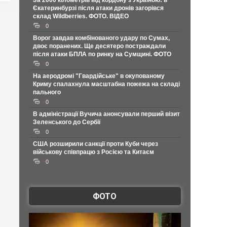
За 2000 кілометрів від кордону з Україною: в
Єкатеринбурзі після атаки дронів загорівся
склад Wildberries. ФОТО. ВІДЕО
0
Ворог завдав комбінованого удару по Сумах,
двоє поранених. Ще десятеро постраждали
після атаки БПЛА по ринку на Сумщині. ФОТО
0
На аеродромі "Гвардійське" в окупованому
Криму спалахнула масштабна пожежа на складі
пального
0
В адміністрації Вучича анонсували перший візит
Зеленського до Сербії
0
США розширили санкції проти Куби через
військову співпрацю з Росією та Китаєм
0
ФОТО