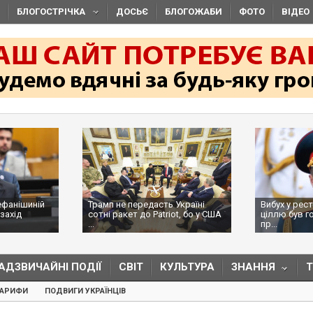
БЛОГОСТРІЧКА
ДОСЬЄ
БЛОГОЖАБИ
ФОТО
ВІДЕО
ефанішиній
Трамп не передасть Україні
Вибух у рес
захід
сотні ракет до Patriot, бо у США
ціллю був г
...
пр...
АДЗВИЧАЙНІ ПОДІЇ
СВІТ
КУЛЬТУРА
ЗНАННЯ
ТАРИФИ
ПОДВИГИ УКРАЇНЦІВ