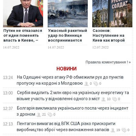
Путин не отказался
Ужасный ракетный
Сазонов:
от идеи поменять
удар по Виннице
Наступление на
власть в Киеве, –
воспринимается
Киев как второй
Кочетков
как последний
этап
14.07.2022
14.07.2022
12.07.2022
предупредительный
"спецоперации":
"выстрел" перед 15
пойдет ли на это
июля. Что будет
Путин?
Правила коментування ! »
завтра?
НОВИНИ
На Одещині через атаку РФ обмежили рух до пунктів
13:24
пропуску на кордоні з Молдовою
0
0
Сербія виділить 2 млн євро на українську енергетику та
13:00
візьме участь у відновленні одного з міст
10
0
Болгарія викликала українського посла через інцидент
12:37
з дроном
21
0
Пентагон вимагає від ВПК США різко прискорити
12:13
виробництво зброї через виснаження запасів
19
0