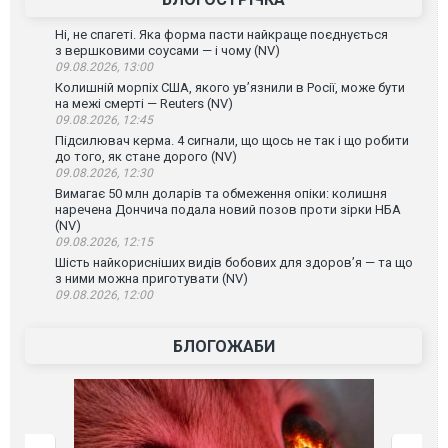
Ні, не спагеті. Яка форма пасти найкраще поєднується
з вершковими соусами — і чому (NV)
09.08.2026, 13:00
Колишній морпіх США, якого ув’язнили в Росії, може бути
на межі смерті — Reuters (NV)
09.08.2026, 12:45
Підсилювач керма. 4 сигнали, що щось не так і що робити
до того, як стане дорого (NV)
09.08.2026, 12:30
Вимагає 50 млн доларів та обмеження опіки: колишня
наречена Дончича подала новий позов проти зірки НБА
(NV)
09.08.2026, 12:15
Шість найкорисніших видів бобових для здоров’я — та що
з ними можна приготувати (NV)
09.08.2026, 12:00
БЛОГОЖАБИ