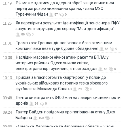
РФ може вдатися до ядерної зброї, якщо опиниться
11:49
перед загрозою виживання країни, - лава МЗС
Туреччини Фідан
57
0
Як перевірити результат ідентифікації пенсіонера: ПФУ
11:25
запустив інструкцію для сервісу "Моя ідентифікація"
86
0
Трамп хоче Гренландії: пов'язана з його оточенням
11:01
компанія вже везе туди бурове обладнання
88
0
Наслідки масованої нічної атаки ракет та БПЛА: у
10:38
чотирьох районах Одеси зникло світло,
електротранспорт зупинено, є постраждалі
48
0
Приїхав за паспортом та квартирою": у полон до
10:13
українських військових потрапив тезка зіркового
футболіста Мохамеда Салаха
295
0
Пентагон витратить $400 млн на лазерні системи проти
09:48
дронів
34
0
Гантер Байден повідомив про погіршення стану Джо
09:24
Байдена
150
0
«Одеська, Херсонська та Запорізька області – у зоні
09:00