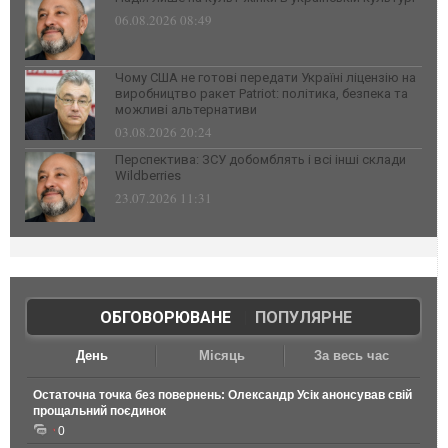
06.08.2026 08:49
Чому США не готові передати Україні ліцензію на
виробництво ракет Patriot: політика, безпека та
можливі альтернативи
03.08.2026 20:24
Перспектива: ЗСУ добомблять і всі інші склади
Wildberries
23.07.2026 11:31
ОБГОВОРЮВАНЕ
|
ПОПУЛЯРНЕ
День
Місяць
За весь час
Остаточна точка без повернень: Олександр Усік анонсував свій
прощальний поєдинок
0