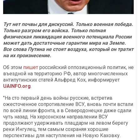
Тут нет почвы для дискуссий. Только военная победа.
Только разгром его войска. Только полная
физическая ликвидация военного потенциала России
может дать достаточные гарантии мира на Земле.
Все слова Путина не стоят воздуха, который он тратит
на их произнесение.
Об этом
пишет
российский оппозиционный политик, не
въездной на территорию РФ, автор многочисленных
антипутинских статей Альфред Кох, информирует
UAINFO.org
.
"На сто первый день войны русские, встретив
ожесточенное сопротивление ВСУ, вновь почти встали
по всей линии фронта, а в Северодонецке даже сдали
чуть назад. На херсонском направлении ВСУ
продолжают удерживать плацдарм на левом берегу
реки Ингулец, тем самым сохраняя хорошие
перспективы для наступления на Новую Каховку.