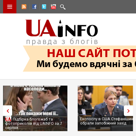
Експослу в США Стефанішиній
Трамп не передасть Україні
обрали запобіжний захід
сотні ракет до Patriot, бо у С
...