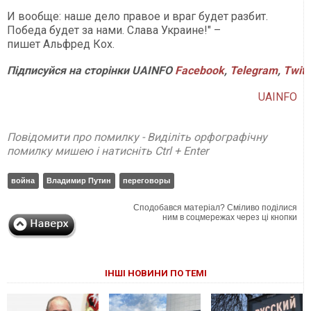
И вообще: наше дело правое и враг будет разбит.
Победа будет за нами. Слава Украине!" –
пишет Альфред Кох.
Підписуйся на сторінки UAINFO
Facebook
,
Telegram
,
Twitt
UAINFO
Повідомити про помилку - Виділіть орфографічну
помилку мишею і натисніть Ctrl + Enter
война
Владимир Путин
переговоры
Сподобався матеріал? Сміливо поділися
ним в соцмережах через ці кнопки
ІНШІ НОВИНИ ПО ТЕМІ