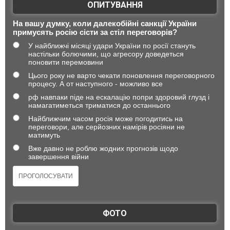
ОПИТУВАННЯ
На вашу думку, коли далекобійні санкції України
примусять росію сісти за стіл переговорів?
У найближчі місяці удари України по росії стануть
настільки болючими, що агресору доведеться
поновити перемовини
Цього року не варто чекати поновлення переговорного
процесу. А от наступного - можливо все
рф навпаки піде на ескалацію попри здоровий глузд і
намагатиметься триматися до останнього
Найближчим часом росія може погодитись на
переговори, але серйозних намірів росіяни не
матимуть
Вже давно не роблю жодних прогнозів щодо
завершення війни
ФОТО