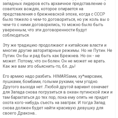
западных лидеров есть архаичное представление о
советских вождях, которое опирается на
представления о брежневской эпохе, когда с СССР
было тяжело о чем-то договориться, но уж коль вы о
чем-то с ними договорились, то можно было быть
уверенным, что эти договоренности будут
соблюдаться.
Эту же традицию продолжают и китайские власти и
многие другие авторитарные режимы. Но не Путин. Не
Путин. Он бы и рад быть как Брежнев. Но он - не
может. Потому, что он болен. Он не может не врать.
Как же вам это обьяснить-то, бл...дь!
Его армию надо разбить. HIMARSами, ху*марсами,
пушками, бомбами, голыми руками, чем угодно.
Другого выхода нет. Любой другой вариант означает
для Запада снова погрузиться в океан путинской лжи и
там барахтаться до тех пор, пока ему опять не придет
охота кого-нибудь съесть на завтрак. И тогда Запад
снова должен будет найти красивую девушку для
своего Дракона...