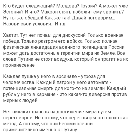
Кто будет следующий? Молдова? Грузия? А может уже
Эстония? И что? Макрон опять побежит ему звонить?
Ну ты же обещал! Как же так! Давай поговорим...
Назови свои условия... И т.д.
Хватит. Тут нет почвы для дискуссий. Только военная
победа. Только разгром его войска. Только полная
физическая ликвидация военного потенциала России
может дать достаточные гарантии мира на Земле. Все
слова Путина не стоят воздуха, который он тратит на их
произнесение.
Каждая пушка у него в арсенале - угроза для
человечества. Каждый патрон у него автомате -
потенциальная смерть для кого-то из землян. Каждый
рубль у него в кармане - это какая-то диверсия против
мирных людей.
Нет никаких шансов на достижение мира путем
переговоров. Не потому, что переговоры это плохо как
метод. А потому, что они бессмысленны
применительно именно к Путину.