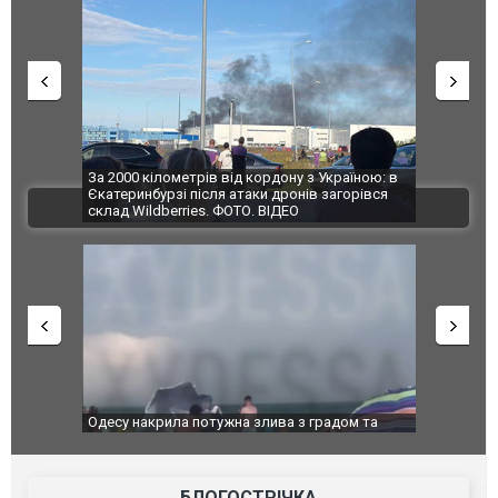
по Сумах,
За 2000 кілометрів від кордону з Україною: в
"Мої іграш
траждали
Єкатеринбурзі після атаки дронів загорівся
суперкарів
ВІДЕО
ині. ФОТО
склад Wildberries. ФОТО. ВІДЕО
": у полон
Одесу накрила потужна злива з градом та
Вже вивели 
в тезка
ураганним вітром
позашляхов
лаха
БЛОГОСТРІЧКА