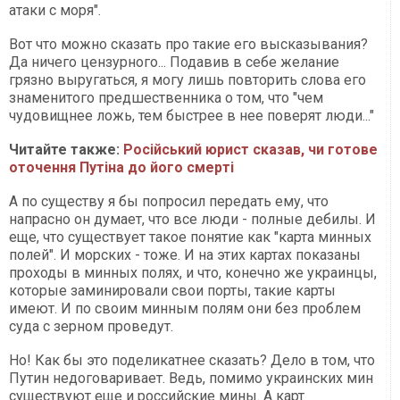
атаки с моря".
Вот что можно сказать про такие его высказывания?
Да ничего цензурного... Подавив в себе желание
грязно выругаться, я могу лишь повторить слова его
знаменитого предшественника о том, что "чем
чудовищнее ложь, тем быстрее в нее поверят люди..."
Читайте также:
Російський юрист сказав, чи готове
оточення Путіна до його смерті
А по существу я бы попросил передать ему, что
напрасно он думает, что все люди - полные дебилы. И
еще, что существует такое понятие как "карта минных
полей". И морских - тоже. И на этих картах показаны
проходы в минных полях, и что, конечно же украинцы,
которые заминировали свои порты, такие карты
имеют. И по своим минным полям они без проблем
суда с зерном проведут.
Но! Как бы это поделикатнее сказать? Дело в том, что
Путин недоговаривает. Ведь, помимо украинских мин
существуют еще и российские мины. А карт