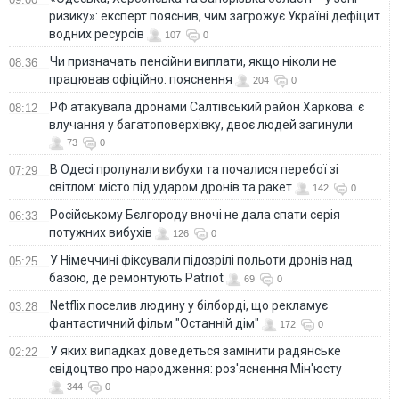
ризику»: експерт пояснив, чим загрожує Україні дефіцит
водних ресурсів
107
0
Чи призначать пенсійни виплати, якщо ніколи не
08:36
працював офіційно: пояснення
204
0
РФ атакувала дронами Салтівський район Харкова: є
08:12
влучання у багатоповерхівку, двоє людей загинули
73
0
В Одесі пролунали вибухи та почалися перебої зі
07:29
світлом: місто під ударом дронів та ракет
142
0
Російському Бєлгороду вночі не дала спати серія
06:33
потужних вибухів
126
0
У Німеччині фіксували підозрілі польоти дронів над
05:25
базою, де ремонтують Patriot
69
0
Netflix поселив людину у білборді, що рекламує
03:28
фантастичний фільм "Останній дім"
172
0
У яких випадках доведеться замінити радянське
02:22
свідоцтво про народження: роз'яснення Мін'юсту
344
0