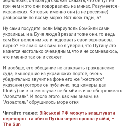
зерновозы, он всегда сможет сказать, что он тут не
при чем и это они подорвались на минах. Разумеется -
украинских. Которые именно они (а не россияне)
разбросали по всему морю. Вот жеж гады, а?
Ну сами посудите: если Мариуполь бомбили сами
украинцы, и в Буче людей резали тоже они, то ведь
сам Бог велел им же и подорвать свои зерновозы,
верно? Не знаю как вам, но я уверен, что Путину это
кажется настолько очевидным, что я не сомневаюсь,
что именно так он и скажет.
И вообще, его обещание не атаковать гражданские
суда, вышедшие из украинских портов, очень
убедительно звучит на фоне его же "жесткого"
указания (которое он публично, под камеры дал
Шойгу) ни в коем случае не бомбить и не обстреливать
"Азовсталь". И после этого, как мы знаем, на
"Азовсталь" обрушилось море огня.
Читайте также:
Військові РФ можуть влаштувати
переворот та вбити Путіна через провал у війні, –
The Sun