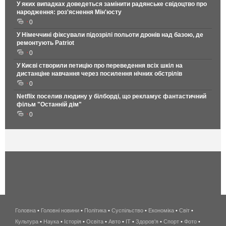
У яких випадках доведеться замінити радянське свідоцтво про
народження: роз'яснення Мін'юсту
0
У Німеччині фіксували підозрілі польоти дронів над базою, де
ремонтують Patriot
0
У Києві створили петицію про переведення всіх шкіл на
дистанціне навчання через посилення нічних обстрілів
0
Netflix поселив людину у білборді, що рекламує фантастичний
фільм "Останній дім"
0
Головна
•
Головні новини
•
Політика
•
Суспільство
•
Економіка
беспроводной
•
Світ
•
Культура
•
Наука
•
Історія
•
Освіта
•
Авто
•
IT
•
Здоров'я
интернет
•
Спорт
•
Фото
•