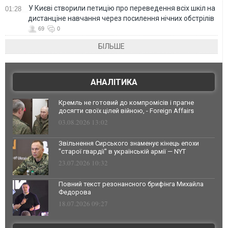
У Києві створили петицію про переведення всіх шкіл на
01:28
дистанціне навчання через посилення нічних обстрілів
69
0
БІЛЬШЕ
АНАЛІТИКА
Кремль не готовий до компромісів і прагне
досягти своїх цілей війною, - Foreign Affairs
03.08.2026 13:02
Звільнення Сирського знаменує кінець епохи
"старої гвардії" в українській армії — NYT
23.07.2026 10:32
Повний текст резонансного брифінга Михайла
Федорова
18.07.2026 09:27