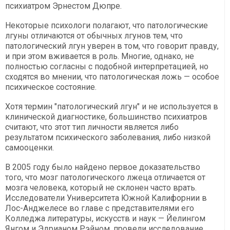
психиатром Эрнестом Дюпре.
Некоторые психологи полагают, что патологические
лгуны отличаются от обычных лгунов тем, что
патологический лгун уверен в том, что говорит правду,
и при этом вживается в роль. Многие, однако, не
полностью согласны с подобной интерпретацией, но
сходятся во мнении, что патологическая ложь — особое
психическое состояние.
Хотя термин "патологический лгун" и не используется в
клинической диагностике, большинство психиатров
считают, что этот тип личности является либо
результатом психического заболевания, либо низкой
самооценки.
В 2005 году было найдено первое доказательство
того, что мозг патологического лжеца отличается от
мозга человека, который не склонен часто врать.
Исследователи Университета Южной Калифорнии в
Лос-Анджелесе во главе с представителями его
Колледжа литературы, искусств и наук — Йелингом
Янгом и Эдрианом Рэйном, провели исследование