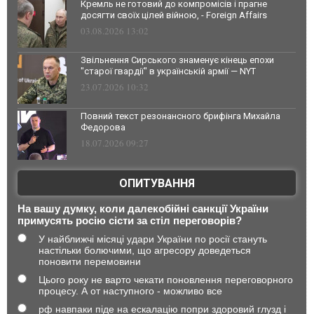
Кремль не готовий до компромісів і прагне
досягти своїх цілей війною, - Foreign Affairs
03.08.2026 13:02
Звільнення Сирського знаменує кінець епохи
"старої гвардії" в українській армії — NYT
23.07.2026 10:32
Повний текст резонансного брифінга Михайла
Федорова
18.07.2026 09:27
ОПИТУВАННЯ
На вашу думку, коли далекобійні санкції України
примусять росію сісти за стіл переговорів?
У найближчі місяці удари України по росії стануть
настільки болючими, що агресору доведеться
поновити перемовини
Цього року не варто чекати поновлення переговорного
процесу. А от наступного - можливо все
рф навпаки піде на ескалацію попри здоровий глузд і