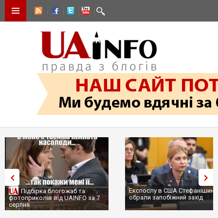
Експослу в США Стефанішиній
Підбірка блогожаб та
обрали запобіжний захід
фотоприколів від UAINFO за 7
серпня