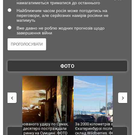
намагатиметься триматися до останнього
Найближчим часом росія може погодитись на
переговори, але серйозних намірів росіяни не
матимуть
Вже давно не роблю жодних прогнозів щодо
завершення війни
ФОТО
по Сумах,
За 2000 кілометрів від кордону з Україною: в
"Мої іграш
траждали
Єкатеринбурзі після атаки дронів загорівся
суперкарів
ВІДЕО
ині. ФОТО
склад Wildberries. ФОТО. ВІДЕО