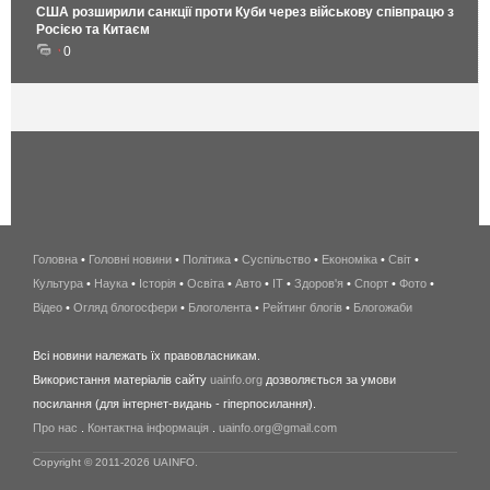
США розширили санкції проти Куби через військову співпрацю з
Росією та Китаєм
0
Головна
•
Головні новини
•
Політика
•
Суспільство
•
Економіка
беспроводной
•
Світ
•
Культура
•
Наука
•
Історія
•
Освіта
•
Авто
•
IT
•
Здоров'я
интернет
•
Спорт
•
Фото
•
Відео
•
Огляд блогосфери
•
Блоголента
•
Рейтинг блогів
киев
•
Блогожаби
и
Всі новини належать їх правовласникам.
область
Використання матеріалів сайту
uainfo.org
дозволяється за умови
wimax
посилання (для інтернет-видань - гіперпосилання).
интернет
Про нас
.
Контактна інформація
.
uainfo.org@gmail.com
в
киеве
Copyright © 2011-2026 UAINFO.
и