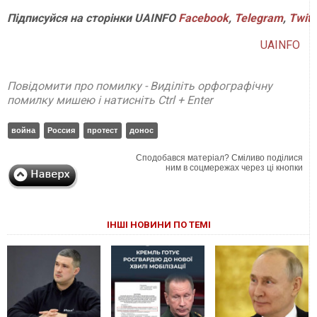
Підписуйся на сторінки UAINFO
Facebook
,
Telegram
,
Twitt
UAINFO
Повідомити про помилку - Виділіть орфографічну
помилку мишею і натисніть Ctrl + Enter
война
Россия
протест
донос
Сподобався матеріал? Сміливо поділися
ним в соцмережах через ці кнопки
ІНШІ НОВИНИ ПО ТЕМІ