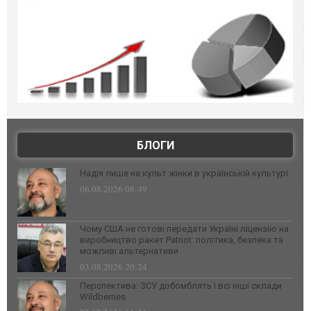
БЛОГИ
Надія лише на культ жінки в українській культурі
06.08.2026 08:49
Чому США не готові передати Україні ліцензію на
виробництво ракет Patriot: політика, безпека та
можливі альтернативи
03.08.2026 20:24
Перспектива: ЗСУ добомблять і всі інші склади
Wildberries