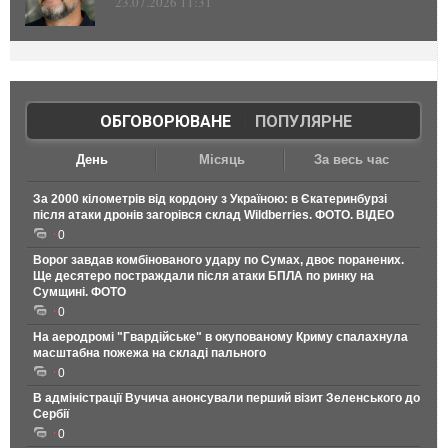
23.07.2026 11:31
ОБГОВОРЮВАНЕ
|
ПОПУЛЯРНЕ
День
Місяць
За весь час
За 2000 кілометрів від кордону з Україною: в Єкатеринбурзі
після атаки дронів загорівся склад Wildberries. ФОТО. ВІДЕО
0
Ворог завдав комбінованого удару по Сумах, двоє поранених.
Ще десятеро постраждали після атаки БПЛА по ринку на
Сумщині. ФОТО
0
На аеродромі "Гвардійське" в окупованому Криму спалахнула
масштабна пожежа на складі пального
0
В адміністрації Вучича анонсували перший візит Зеленського до
Сербії
0