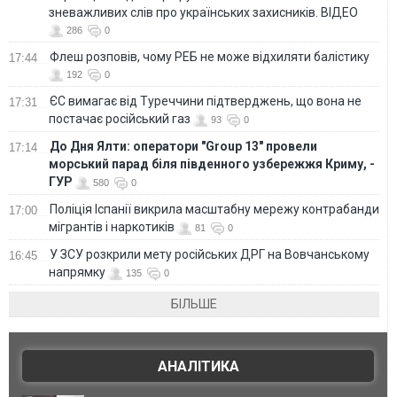
зневажливих слів про українських захисників. ВІДЕО
286
0
Флеш розповів, чому РЕБ не може відхиляти балістику
17:44
192
0
ЄС вимагає від Туреччини підтверджень, що вона не
17:31
постачає російський газ
93
0
До Дня Ялти: оператори "Group 13" провели
17:14
морський парад біля південного узбережжя Криму, -
ГУР
580
0
Поліція Іспанії викрила масштабну мережу контрабанди
17:00
мігрантів і наркотиків
81
0
У ЗСУ розкрили мету російських ДРГ на Вовчанському
16:45
напрямку
135
0
БІЛЬШЕ
АНАЛІТИКА