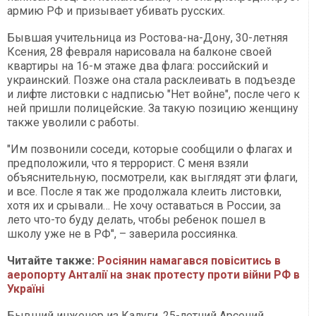
армию РФ и призывает убивать русских.
Бывшая учительница из Ростова-на-Дону, 30-летняя
Ксения, 28 февраля нарисовала на балконе своей
квартиры на 16-м этаже два флага: российский и
украинский. Позже она стала расклеивать в подъезде
и лифте листовки с надписью "Нет войне", после чего к
ней пришли полицейские. За такую позицию женщину
также уволили с работы.
"Им позвонили соседи, которые сообщили о флагах и
предположили, что я террорист. С меня взяли
объяснительную, посмотрели, как выглядят эти флаги,
и все. После я так же продолжала клеить листовки,
хотя их и срывали… Не хочу оставаться в России, за
лето что-то буду делать, чтобы ребенок пошел в
школу уже не в РФ", – заверила россиянка.
Читайте также:
Росіянин намагався повіситись в
аеропорту Анталії на знак протесту проти війни РФ в
Україні
Бывший инженер из Калуги, 25-летний Арсений,