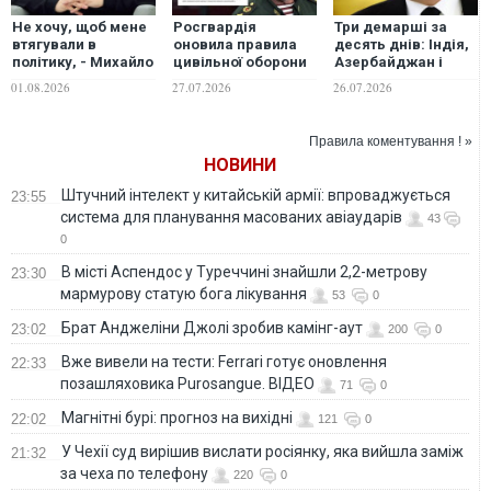
Не хочу, щоб мене
Росгвардія
Три демарші за
втягували в
оновила правила
десять днів: Індія,
політику, - Михайло
цивільної оборони
Азербайджан і
Федоров
задля придушення
Ботсвана
01.08.2026
27.07.2026
26.07.2026
відмовився йти в
ймовірних масових
дистанціюються
опозицію до
протестів після
від РФ
Зеленського під
оголошення
Правила коментування ! »
час війни
мобілізації, - ЦПД
НОВИНИ
Штучний інтелект у китайській армії: впроваджується
23:55
система для планування масованих авіаударів
43
0
В місті Аспендос у Туреччині знайшли 2,2-метрову
23:30
мармурову статую бога лікування
53
0
Брат Анджеліни Джолі зробив камінг-аут
23:02
200
0
Вже вивели на тести: Ferrari готує оновлення
22:33
позашляховика Purosangue. ВІДЕО
71
0
Магнітні бурі: прогноз на вихідні
22:02
121
0
У Чехії суд вирішив вислати росіянку, яка вийшла заміж
21:32
за чеха по телефону
220
0