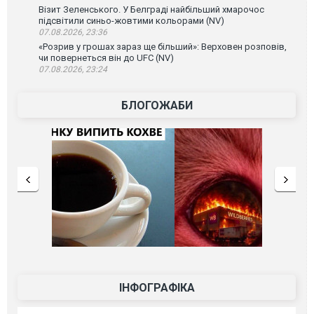
Візит Зеленського. У Белграді найбільший хмарочос
підсвітили синьо-жовтими кольорами (NV)
07.08.2026, 23:36
«Розрив у грошах зараз ще більший»: Верховен розповів,
чи повернеться він до UFC (NV)
07.08.2026, 23:24
БЛОГОЖАБИ
ІНФОГРАФІКА