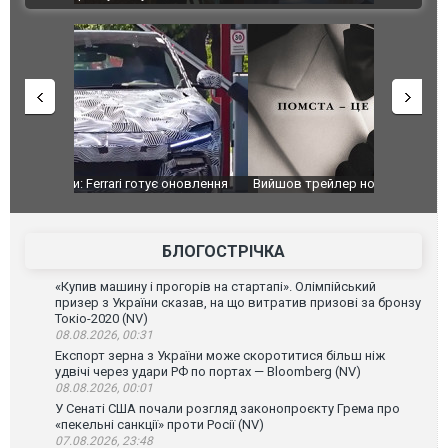
оновлення
Вийшов трейлер нової екранізації легендарного
Зеленський
фільму "Афера Томаса Крауна"
перемовин
БЛОГОСТРІЧКА
«Купив машину і прогорів на стартапі». Олімпійський
призер з України сказав, на що витратив призові за бронзу
Токіо-2020 (NV)
08.08.2026, 00:31
Експорт зерна з України може скоротитися більш ніж
удвічі через удари РФ по портах — Bloomberg (NV)
08.08.2026, 00:01
У Сенаті США почали розгляд законопроєкту Грема про
«пекельні санкції» проти Росії (NV)
07.08.2026, 23:48