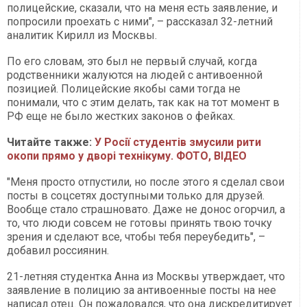
полицейские, сказали, что на меня есть заявление, и
попросили проехать с ними", – рассказал 32-летний
аналитик Кирилл из Москвы.
По его словам, это был не первый случай, когда
родственники жалуются на людей с антивоенной
позицией. Полицейские якобы сами тогда не
понимали, что с этим делать, так как на тот момент в
РФ еще не было жестких законов о фейках.
Читайте также:
У Росії студентів змусили рити
окопи прямо у дворі технікуму. ФОТО, ВІДЕО
"Меня просто отпустили, но после этого я сделал свои
посты в соцсетях доступными только для друзей.
Вообще стало страшновато. Даже не донос огорчил, а
то, что люди совсем не готовы принять твою точку
зрения и сделают все, чтобы тебя переубедить", –
добавил россиянин.
21-летняя студентка Анна из Москвы утверждает, что
заявление в полицию за антивоенные посты на нее
написал отец. Он пожаловался, что она дискредитирует