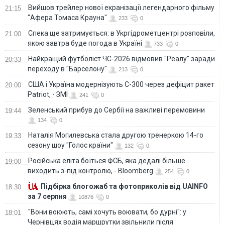
Вийшов трейлер нової екранізації легендарного фільму
21:15
"Афера Томаса Крауна"
233
0
Спека ще затримується: в Укргідрометцентрі розповіли,
21:00
якою завтра буде погода в Україні
733
0
Найкращий футболіст ЧС-2026 відмовив "Реалу" заради
20:33
переходу в "Барселону"
213
0
США і Україна модернізують С-300 через дефіцит ракет
20:00
Patriot, - ЗМІ
241
0
Зеленський прибув до Сербії на важливі перемовини
19:44
134
0
Наталія Могилевська стала другою тренеркою 14-го
19:33
сезону шоу "Голос країни"
132
0
Російська еліта боїться ФСБ, яка дедалі більше
19:00
виходить з-під контролю, - Bloomberg
254
0
Підбірка блогожаб та фотоприколів від UAINFO
18:30
за 7 серпня
10876
0
"Вони воюють, самі хочуть воювати, бо дурні": у
18:01
Чернівцях водія маршрутки звільнили після