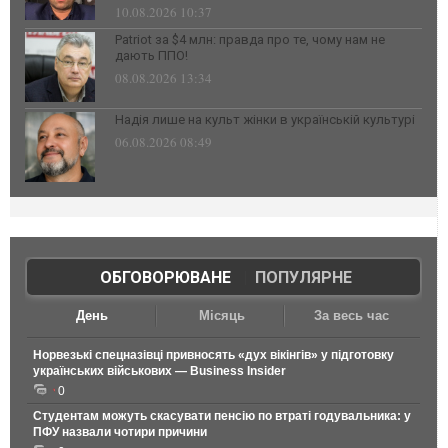
10.08.2026 10:37
Patriot за $4 млн: правда про те, чому нам не
дають ППО!
08.08.2026 13:34
Надія лише на культ жінки в українській культурі
06.08.2026 08:49
ОБГОВОРЮВАНЕ
|
ПОПУЛЯРНЕ
День
Місяць
За весь час
Норвезькі спецназівці привносять «дух вікінгів» у підготовку
українських військових — Business Insider
0
Студентам можуть скасувати пенсію по втраті годувальника: у
ПФУ назвали чотири причини