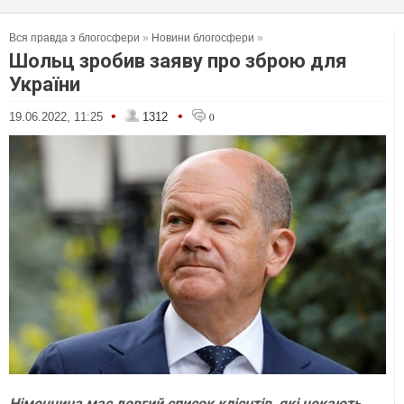
Вся правда з блогосфери
»
Новини блогосфери
»
Шольц зробив заяву про зброю для
України
•
•
19.06.2022, 11:25
1312
0
Німеччина має довгий список клієнтів, які чекають