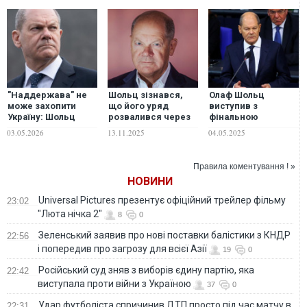
"Наддержава" не
Шольц зізнався,
Олаф Шольц
може захопити
що його уряд
виступив з
Україну: Шольц
розвалився через
фінальною
оцінив
Україну
промовою на
03.05.2026
13.11.2025
04.05.2025
"досягнення" Росії
посаді канцлера
у війні
Німеччини
Правила коментування ! »
НОВИНИ
Universal Pictures презентує офіційний трейлер фільму
23:02
"Люта нічка 2"
8
0
Зеленський заявив про нові поставки балістики з КНДР
22:56
і попередив про загрозу для всієї Азії
19
0
Російський суд зняв з виборів єдину партію, яка
22:42
виступала проти війни з Україною
37
0
Удар футболіста спричинив ДТП просто під час матчу в
22:31