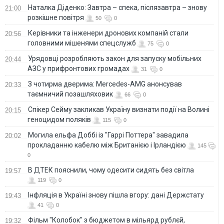
Наталка Діденко: Завтра – спека, післязавтра – знову
21:00
розкішне повітря
50
0
Керівники та інженери дронових компаній стали
20:56
головними мішенями спецслужб
75
0
Урядовці розробляють закон для запуску мобільних
20:44
АЗС у прифронтових громадах
31
0
З чотирма дверима: Mercedes-AMG анонсував
20:33
таємничий позашляховик
66
0
Спікер Сейму закликав Україну визнати події на Волині
20:15
геноцидом поляків
115
0
Могила ельфа Доббі із "Гаррі Поттера" завадила
20:02
прокладанню кабелю між Британією і Ірландією
145
0
В ДТЕК пояснили, чому одесити сидять без світла
19:57
119
0
Інфляція в Україні знову пішла вгору: дані Держстату
19:43
41
0
Фільм "Колобок" з бюджетом в мільярд рублєй,
19:32