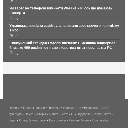
0
Чи варто на телефонi вимикати Wi-Fi на ніч: ось що думають
експерти
0
Українська розвідка зафіксувала ознаки зростаючого песимізму
в Росії
0
Шпигунський скандал і масові висилки: Німеччина видворила
близько 400 росіян і суттєво скоротила штат посольства РФ
0
Головна
•
Головні новини
•
Політика
•
Суспільство
•
Економіка
беспроводной
•
Світ
•
Культура
•
Наука
•
Історія
•
Освіта
•
Авто
•
IT
•
Здоров'я
интернет
•
Спорт
•
Фото
•
Відео
•
Огляд блогосфери
•
Блоголента
•
Рейтинг блогів
киев
•
Блогожаби
и