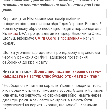
отримання певного озброєння навіть через два і три
роки.
Керівництво Німеччини має намір змінити
пріоритетність постачання зброї для України. Воюючій
країні сучасну зброю необхідно надати першочергово.
Як
пише
DPA, про це заявив канцлер Німеччини Олаф
Шольц, інформує
UAINFO.org
з
посиланням
на "24
канал".
Шольц уточнив, що йдеться про відмову від системи
черги, у рамках якої ФРН здійснює постачання
озброєння до країн світу.
Читайте також:
Шольц про надання Україні статусу
кандидата на вступ: Спробуємо отримати 27 "так"
"Необхідно змінити на користь України пріоритет того,
хто першим отримає німецьку зброю. Є довгий список
клієнтів, які очікують на отримання зброї навіть через
два і три роки. Але багато контрактів мають бути
переглянуті на користь країни, що воює", - зазначив