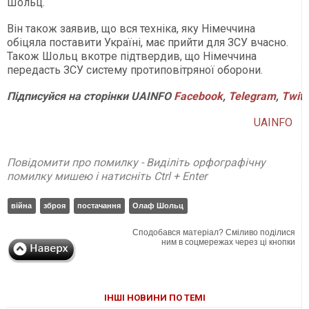
Шольц.
Він також заявив, що вся техніка, яку Німеччина
обіцяла поставити Україні, має прийти для ЗСУ вчасно.
Також Шольц вкотре підтвердив, що Німеччина
передасть ЗСУ систему протиповітряної оборони.
Підписуйся на сторінки UAINFO
Facebook
,
Telegram
,
Twitt
UAINFO
Повідомити про помилку - Виділіть орфографічну
помилку мишею і натисніть Ctrl + Enter
війна
зброя
постачання
Олаф Шольц
Сподобався матеріал? Сміливо поділися
ним в соцмережах через ці кнопки
ІНШІ НОВИНИ ПО ТЕМІ