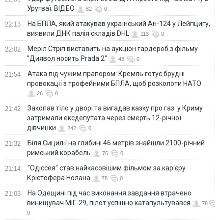
Уругваї. ВІДЕО
62
0
На БПЛА, який атакував український Ан-124 у Лейпцигу,
22:13
виявили ДНК палія складів DHL
113
0
Меріл Стріп виставить на аукціон гардероб з фільму
22:02
"Диявол носить Prada 2"
43
0
Атака під чужим прапором: Кремль готує брудні
21:54
провокації з трофейними БПЛА, щоб розколоти НАТО
26
0
Закопав тіло у дворі та вигадав казку про газ: у Криму
21:42
затримали ексдепутата через смерть 12-річної
дівчинки
242
0
Біля Сицилії на глибині 46 метрів знайшли 2100-річний
21:32
римський корабель
76
0
"Одіссея" став найкасовішим фільмом за кар'єру
21:14
Крістофера Нолана
78
0
На Одещині під час виконання завдання втрачено
21:03
винищувач МіГ-29, пілот успішно катапультувався
78
0