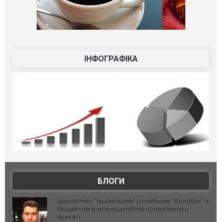
ІНФОГРАФІКА
БЛОГИ
Ідеологічно "правильний" російський "Колобок" з
бюджетом в мільярд рублєй провалився в
прокаті