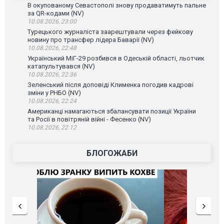
В окупованому Севастополі знову продаватимуть пальне
за QR-кодами (NV)
10.08.2026, 23:00
Турецького журналіста заарештували через фейкову
новину про трансфер лідера Баварії (NV)
10.08.2026, 22:48
Український МіГ-29 розбився в Одеській області, льотчик
катапультувався (NV)
10.08.2026, 22:36
Зеленський після доповіді Клименка погодив кадрові
зміни у РНБО (NV)
10.08.2026, 22:24
Американці намагаються збалансувати позиції України
та Росії в повітряній війні - Фесенко (NV)
10.08.2026, 22:12
БЛОГОЖАБИ