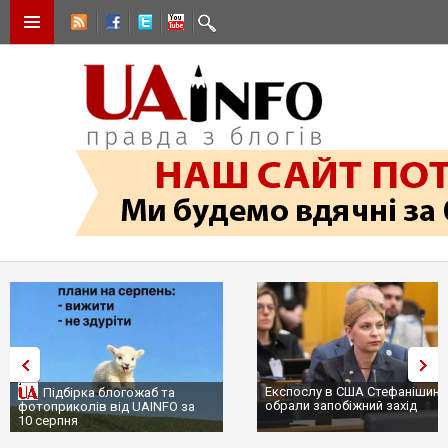
Експослу в США Стефанішині
Підбірка блогожаб та
обрали запобіжний захід
фотоприколів від UAINFO за
10 серпня