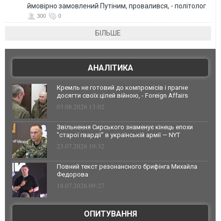
ймовірно замовлений Путіним, провалився, - політолог
300
0
БІЛЬШЕ
АНАЛІТИКА
Кремль не готовий до компромісів і прагне
досягти своїх цілей війною, - Foreign Affairs
03.08.2026 13:02
Звільнення Сирського знаменує кінець епохи
"старої гвардії" в українській армії — NYT
23.07.2026 10:32
Повний текст резонансного брифінга Михайла
Федорова
18.07.2026 09:27
ОПИТУВАННЯ