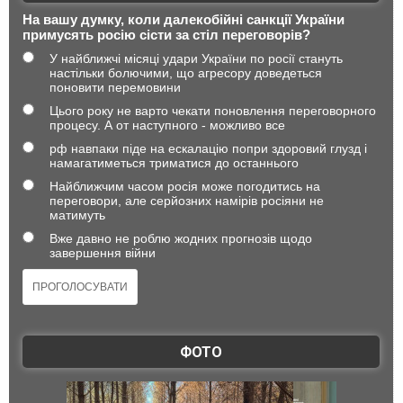
На вашу думку, коли далекобійні санкції України
примусять росію сісти за стіл переговорів?
У найближчі місяці удари України по росії стануть
настільки болючими, що агресору доведеться
поновити перемовини
Цього року не варто чекати поновлення переговорного
процесу. А от наступного - можливо все
рф навпаки піде на ескалацію попри здоровий глузд і
намагатиметься триматися до останнього
Найближчим часом росія може погодитись на
переговори, але серйозних намірів росіяни не
матимуть
Вже давно не роблю жодних прогнозів щодо
завершення війни
ФОТО