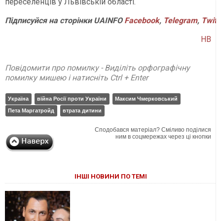
переселенців у Львівській області.
Підписуйся на сторінки UAINFO
Facebook
,
Telegram
,
Twitt
НВ
Повідомити про помилку - Виділіть орфографічну
помилку мишею і натисніть Ctrl + Enter
Україна
війна Росії проти України
Максим Чмерковський
Пета Маргатройд
втрата дитини
Сподобався матеріал? Сміливо поділися
ним в соцмережах через ці кнопки
ІНШІ НОВИНИ ПО ТЕМІ