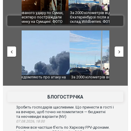
по Сумах,
За 2000 кілометрів від кордону з Україною: в
"Мої іграш
траждали
Єкатеринбурзі після атаки дронів загорівся
суперкарів
ВІДЕО
ині. ФОТО
склад Wildberries. ФОТО. ВІДЕО
о атаку на
За 2000 кілометрів від кордону з Україною: в
В Таїланді 
го диму.
Єкатеринбурзі після атаки дронів загорівся
блискавки 
склад Wildberries. ФОТО. ВІДЕО
постражда
БЛОГОСТРІЧКА
Зробить господарів щасливими. Що принести в гості і
на вечерю, щоб точно не помилитися — бюджетні
та неочевидні варіанти (NV)
07.08.2026, 18:00
Росіяни все частіше бʼють по Харкову FPV-дронами.