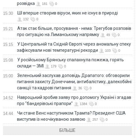
розвідка
181
0
ШІ вперше створив віруси, яких не існує в природі
15:30
132
0
Атак стає більше, просування - нема: Трегубов розповів
15:21
про ситуацію на Лиманському напрямку
49
0
У Центральній та Східній Європі через аномальну спеку
15:15
зафіксували нові температурні рекорди
103
0
У російському Брянську спалахнула пожежа, горять
15:08
склади — ЗМІ
179
0
Зеленський заслухав доповідь Драпатого: обговорили
15:00
питання захисту Донеччини, антибалістику, далекобійні
санкції та кадрові питання
36
0
Навроцький зробив заяву про допомогу Україні і згадав
14:52
про "бандерівські прапори"
1384
0
Чи стане Венс наступником Трампа? Президент США
14:44
виступив із неочікуваною заявою
257
0
БІЛЬШЕ