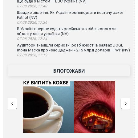
Що буде з містом — ВВС Україна (NV)
07.08.2026, 17:48
Швидке рішення. Як Україні компенсувати нестачу ракет
Patriot (NV)
07.08.2026, 17:36
В Україні вперше судять російського військового за
зґвалтування українки (NV)
07.08.2026, 17:24
Аудитори знайшли серйозні розбіжності в заявах DOGE
Ілона Маска про «заощаджені» 215 млрд доларів — WP (NV)
07.08.2026, 17:12
БЛОГОЖАБИ