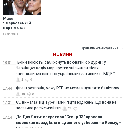
Макс
Чмерковський
вдруге став
батьком
19.06.2023
Правила коментування ! »
НОВИНИ
"Вони воюють, самі хочуть воювати, бо дурні": у
18:01
Чернівцях водія маршрутки звільнили після
зневажливих слів про українських захисників. ВІДЕО
1
0
Флеш розповів, чому РЕБ не може відхиляти балістику
17:44
19
0
ЄС вимагає від Туреччини підтверджень, що вона не
17:31
постачає російський газ
21
0
До Дня Ялти: оператори "Group 13" провели
17:14
морський парад біля південного узбережжя Криму, -