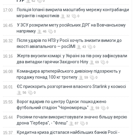
ГУР
62
0
Поліція Іспанії викрила масштабну мережу контрабанди
17:00
мігрантів і наркотиків
32
0
У ЗСУ розкрили мету російських ДРГ на Вовчанському
16:45
напрямку
46
0
Після ударів по НПЗ у Росії хочуть знизити вимоги до
16:32
якості авіапального — росЗМІ
43
0
Жертв вкусили комарі: у Україні за пів року зафіксували
16:16
два випадки гарячки Західного Нілу
69
0
Командира артилерійського дивізіону підозрюють у
16:08
продажу понад 100 кг тротилу
59
0
ЄС прискорить розгортання власного Starlink у космосі
16:01
56
0
Ворог вдарив по центру Одеси: пошкоджено
15:55
футбольний стадіон "Чорноморець"
59
0
Росіяни почали використовувати значно більшу версію
15:44
дрона "Гербера", - "Флеш"
87
0
Кредитна криза дісталася найбільших банків Росії -
15:37