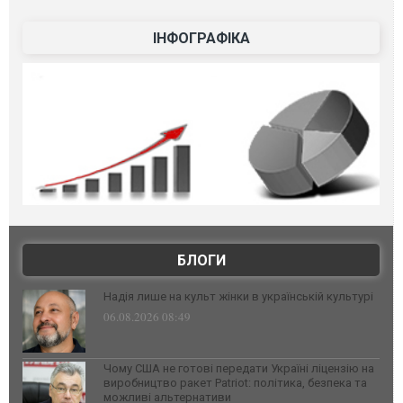
ІНФОГРАФІКА
БЛОГИ
Надія лише на культ жінки в українській культурі
06.08.2026 08:49
Чому США не готові передати Україні ліцензію на
виробництво ракет Patriot: політика, безпека та
можливі альтернативи