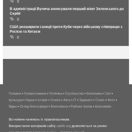
0
В адміністрації Вучича анонсували перший візит Зеленського до
Сербії
0
США розширили санкції проти Куби через військову співпрацю з
Росією та Китаєм
0
Головна
•
Головні новини
•
Політика
•
Суспільство
•
Економіка
беспроводной
•
Світ
•
Культура
•
Наука
•
Історія
•
Освіта
•
Авто
•
IT
•
Здоров'я
интернет
•
Спорт
•
Фото
•
Відео
•
Огляд блогосфери
•
Блоголента
•
Рейтинг блогів
киев
•
Блогожаби
и
Всі новини належать їх правовласникам.
область
Використання матеріалів сайту
uainfo.org
дозволяється за умови
wimax