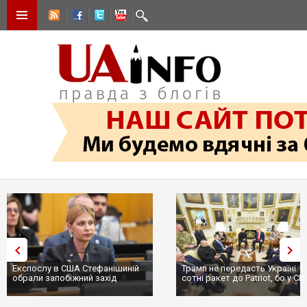
Експослу в США Стефанішиній
Трамп не передасть Україні
обрали запобіжний захід
сотні ракет до Patriot, бо у С
...