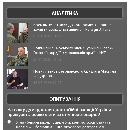
АНАЛІТИКА
Кремль не готовий до компромісів і прагне
досягти своїх цілей війною, - Foreign Affairs
03.08.2026 13:02
Звільнення Сирського знаменує кінець епохи
"старої гвардії" в українській армії — NYT
23.07.2026 10:32
Повний текст резонансного брифінга Михайла
Федорова
18.07.2026 09:27
ОПИТУВАННЯ
На вашу думку, коли далекобійні санкції України
примусять росію сісти за стіл переговорів?
У найближчі місяці удари України по росії стануть
настільки болючими, що агресору доведеться