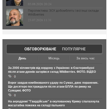
03.08.2026 20:24
Перспектива: ЗСУ добомблять і всі інші склади
Wildberries
23.07.2026 11:31
ОБГОВОРЮВАНЕ
|
ПОПУЛЯРНЕ
День
Місяць
За весь час
За 2000 кілометрів від кордону з Україною: в Єкатеринбурзі
після атаки дронів загорівся склад Wildberries. ФОТО. ВІДЕО
0
Ворог завдав комбінованого удару по Сумах, двоє поранених.
Ще десятеро постраждали після атаки БПЛА по ринку на
Сумщині. ФОТО
0
На аеродромі "Гвардійське" в окупованому Криму спалахнула
масштабна пожежа на складі пального