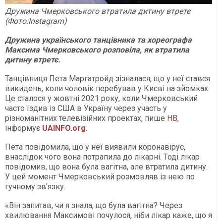
Дружина Чмерковського втратила дитину втретє
(Фото:Instagram)
Дружина українського танцівника та хореографа
Максима Чмерковського розповіла, як втратила
дитину втретє.
Танцівниця Пета Маргатройд зізналася, що у неї стався
викидень, коли чоловік перебував у Києві на зйомках.
Це сталося у жовтні 2021 року, коли Чмерковський
часто їздив із США в Україну через участь у
різноманітних телевізійних проектах, пише
НВ
,
інформує
UAINFO.org
.
Пета повідомила, що у неї виявили коронавірус,
внаслідок чого вона потрапила до лікарні. Тоді лікар
повідомив, що вона була вагітна, але втратила дитину.
У цей момент Чмерковський розмовляв із нею по
гучному зв'язку.
«Він запитав, чи я знала, що була вагітна? Через
хвилювання Максимові почулося, ніби лікар каже, що я