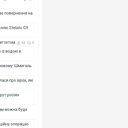
дає повернення на
ллю Stelato G9.
Гегсетом
62
0
 із водою в
-новому: Шмигаль
ся про зірок, які
рут росіян
рям можна буде
ційну операцію