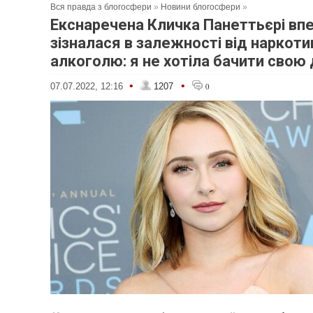
Вся правда з блогосфери
»
Новини блогосфери
»
Екснаречена Кличка Панеттьєрі вп
зізналася в залежності від наркоти
алкоголю: я не хотіла бачити свою
•
•
07.07.2022, 12:16
1207
0