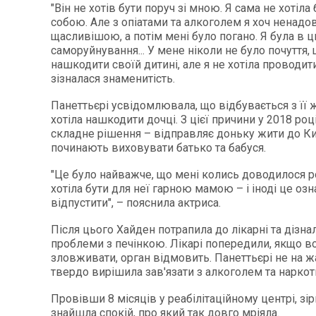
"Він не хотів бути поруч зі мною. Я сама не хотіла 
собою. Але з опіатами та алкоголем я хоч ненадов
щасливішою, а потім мені було погано. Я була в ц
саморуйнування... У мене ніколи не було почуття, 
нашкодити своїй дитині, але я не хотіла проводити
зізналася знаменитість.
Панеттьєрі усвідомлювала, що відбувається з її ж
хотіла нашкодити дочці. З цієї причини у 2018 ро
складне рішення – відправляє доньку жити до Киє
починають виховувати батько та бабуся.
"Це було найважче, що мені колись доводилося ро
хотіла бути для неї гарною мамою – і іноді це озн
відпустити", – пояснила актриса.
Після цього Хайден потрапила до лікарні та дізна
проблеми з печінкою. Лікарі попередили, якщо 
зловживати, орган відмовить. Панеттьєрі не на жа
твердо вирішила зав'язати з алкоголем та наркот
Провівши 8 місяців у реабілітаційному центрі, зі
знайшла спокій, про який так довго мріяла.