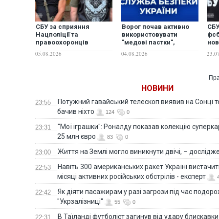
СБУ за сприяння
Ворог почав активно
СБУ
Нацполіції та
використовувати
фсб
правоохоронців
"медові пастки",
нов
Болгарії затримала
намагаючись убити
обо
05.08.2026
04.08.2026
23.0
міжнародного
українських
лог
наркобарона. ФОТО
військових, – СБУ
зах
Пра
НОВИНИ
Потужний гавайський телескоп виявив на Сонці те
23:55
бачив ніхто
124
0
"Мої іграшки": Роналду показав колекцію суперка
23:31
25 млн євро
83
0
Життя на Землі могло виникнути двічі, – дослідж
23:00
Навіть 300 американських ракет Україні вистачит
22:53
місяці активних російських обстрілів - експерт
Як діяти пасажирам у разі загрози під час подорож
22:42
"Укрзалізниці"
55
0
В Таїланді футболіст загинув від удару блискавки
22:31