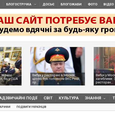
БЛОГОСТРІЧКА
ДОСЬЄ
БЛОГОЖАБИ
ФОТО
ВІДЕО
 Україні
Вибух у ресторані в Москві:
Вибух у Мос
ot, бо у США
ціллю був головком ВКС Росії,
загиблими: 
пр...
ресторан...
АДЗВИЧАЙНІ ПОДІЇ
СВІТ
КУЛЬТУРА
ЗНАННЯ
ТАРИФИ
ПОДВИГИ УКРАЇНЦІВ