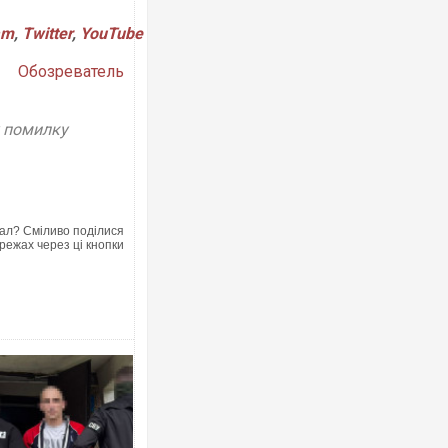
am
,
Twitter
,
YouTube
Обозреватель
у помилку
ал? Сміливо поділися
режах через ці кнопки