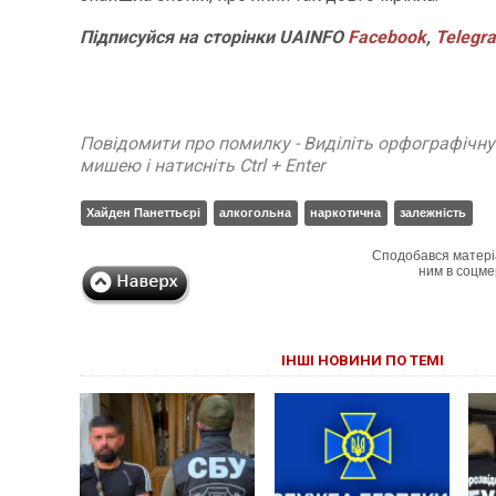
Підписуйся на сторінки UAINFO
Facebook
,
Telegr
Повідомити про помилку - Виділіть орфографічн
мишею і натисніть Ctrl + Enter
Хайден Панеттьєрі
алкогольна
наркотична
залежність
Сподобався матері
ним в соцме
ІНШІ НОВИНИ ПО ТЕМІ