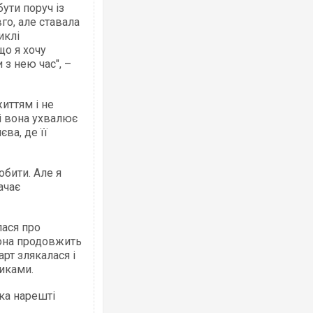
бути поруч із
го, але ставала
иклі
що я хочу
 з нею час", –
Росія атакувала Суми КАБами: пошко
торговельний центр, будинки, є постр
иттям і не
ФОТО
ці вона ухвалює
ва, де її
бити. Але я
ачає
лася про
вона продовжить
рт злякалася і
иками.
Топпосадовцю Повітряних Сил вручил
підозру
рка нарешті