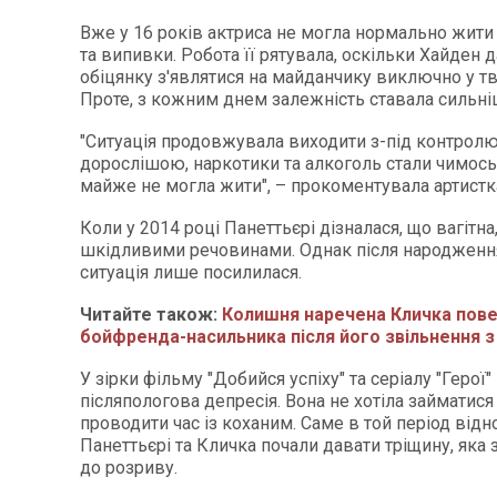
Вже у 16 років актриса не могла нормально жити
та випивки. Робота її рятувала, оскільки Хайден д
обіцянку з'являтися на майданчику виключно у тв
Проте, з кожним днем залежність ставала сильн
"Ситуація продовжувала виходити з-під контролю.
дорослішою, наркотики та алкоголь стали чимось,
майже не могла жити", – прокоментувала артистк
Коли у 2014 році Панеттьєрі дізналася, що вагітна,
шкідливими речовинами. Однак після народженн
ситуація лише посилилася.
Читайте також:
Колишня наречена Кличка пове
бойфренда-насильника після його звільнення з 
У зірки фільму "Добийся успіху" та серіалу "Герої
післяпологова депресія. Вона не хотіла займатис
проводити час із коханим. Саме в той період відн
Панеттьєрі та Кличка почали давати тріщину, яка
до розриву.