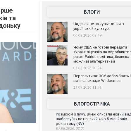
ерше
БЛОГИ
ків та
Надія лише на культ жінки в
 доньку
українській культурі
06.08.2026 08:49
Чому США не готові передати
Україні ліцензію на виробництв
ракет Patriot: політика, безпека 
можливі альтернативи
03.08.2026 20:24
Перспектива: ЗСУ добомблять і
всі інші склади Wildberries
23.07.2026 11:31
БЛОГОСТРІЧКА
Розміром з пуму. Вчені описали новий ви
шаблезубих котів, який жив 5 мільйонів
років тому (NV)
07.08.2026, 02:01