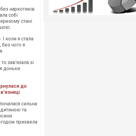
 без наркотиків
ала собі
ерезому стані.
ішою.
 І коли я стала
 без чого я
а.
 то зав'язала зі
я доньки
рнулася до
в'язниці
" почалася сильна
я дитиною та
осини
 згодом призвела