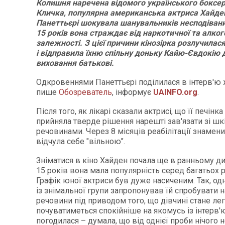
Колишня наречена відомого українського боксе
Кличка, популярна американська актриса Хайде
Панеттьєрі шокувала шанувальників несподівани
15 років вона страждає від наркотичної та алког
залежності. З цієї причини кінозірка розлучилас
і відправила їхню спільну доньку Кайю-Євдокію 
виховання батькові.
Одкровеннями Панеттьєрі поділилася в інтерв'ю
пише
Обозреватель
, інформує
UAINFO.org
.
Після того, як лікарі сказали актрисі, що її печінк
прийняла тверде рішення нарешті зав'язати зі ш
речовинами. Через 8 місяців реабілітації знамени
відчула себе "вільною".
Зніматися в кіно Хайден почала ще в ранньому ди
15 років вона мала популярність серед багатьох 
Графік юної актриси був дуже насиченим. Так, одн
із знімальної групи запропонував їй спробувати 
речовини під приводом того, що дівчині стане ле
почуватиметься спокійніше на якомусь із інтерв'ю
погодилася – думала, що від однієї проби нічого н