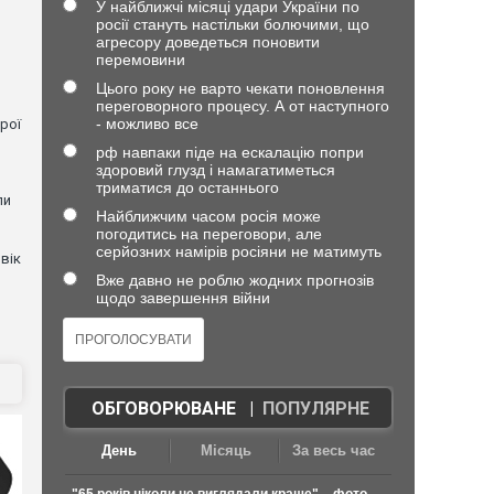
У найближчі місяці удари України по
росії стануть настільки болючими, що
агресору доведеться поновити
перемовини
Цього року не варто чекати поновлення
переговорного процесу. А от наступного
- можливо все
рої
рф навпаки піде на ескалацію попри
здоровий глузд і намагатиметься
триматися до останнього
ли
Найближчим часом росія може
погодитись на переговори, але
серйозних намірів росіяни не матимуть
вік
Вже давно не роблю жодних прогнозів
щодо завершення війни
ОБГОВОРЮВАНЕ
|
ПОПУЛЯРНЕ
День
Місяць
За весь час