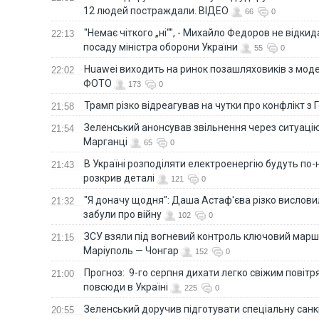
12 людей постраждали. ВІДЕО
66
0
"Немає чіткого „ні“", - Михайло Федоров не відки
22:13
посаду міністра оборони України
55
0
Huawei виходить на ринок позашляховиків з моде
22:02
ФОТО
173
0
Трамп різко відреагував на чутки про конфлікт з 
21:58
Зеленський анонсував звільнення через ситуацію
21:54
Марганці
65
0
В Україні розподіляти електроенергію будуть по
21:43
розкрив деталі
121
0
"Я доначу щодня": Даша Астаф'єва різко висловила
21:32
забули про війну
102
0
ЗСУ взяли під вогневий контроль ключовий марш
21:15
Маріуполь — Чонгар
152
0
Прогноз: 9-го серпня дихати легко свіжим повіт
21:00
повсюди в Україні
225
0
Зеленський доручив підготувати спеціальну санк
20:55