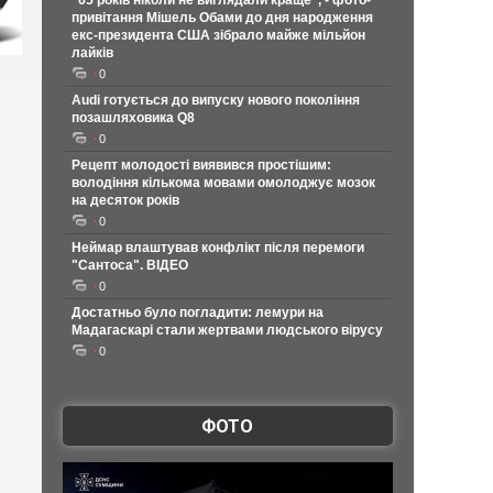
"65 років ніколи не виглядали краще", - фото-
привітання Мішель Обами до дня народження
екс-президента США зібрало майже мільйон
лайків
0
Audi готується до випуску нового покоління
позашляховика Q8
0
Рецепт молодості виявився простішим:
володіння кількома мовами омолоджує мозок
на десяток років
0
Неймар влаштував конфлікт після перемоги
"Сантоса". ВІДЕО
0
Достатньо було погладити: лемури на
Мадагаскарі стали жертвами людського вірусу
0
ФОТО