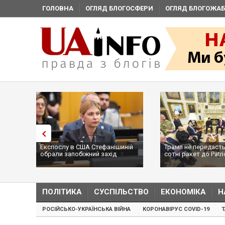
ГОЛОВНА
ОГЛЯД БЛОГОСФЕРИ
ОГЛЯД БЛОГОЖАБ
Експослу в США Стефанішиній
Трамп не передасть
обрали запобіжний захід
сотні ракет до Patri
...
ПОЛІТИКА
СУСПІЛЬСТВО
ЕКОНОМІКА
Н
РОСІЙСЬКО-УКРАЇНСЬКА ВІЙНА
КОРОНАВІРУС COVID-19