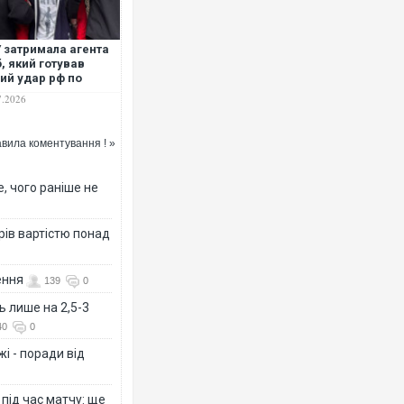
 затримала агента
, який готував
ий удар рф по
ронних заводах та
7.2026
істичних базах на
оді України
вила коментування ! »
, чого раніше не
рів вартістю понад
ення
139
0
ь лише на 2,5-3
40
0
і - поради від
 під час матчу: ще