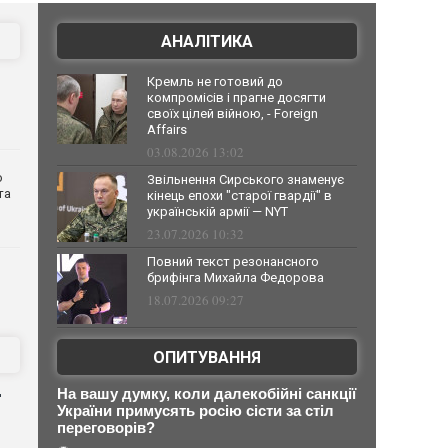
АНАЛІТИКА
Кремль не готовий до
компромісів і прагне досягти
своїх цілей війною, - Foreign
Affairs
03.08.2026 13:02
о
Звільнення Сирського знаменує
та
кінець епохи "старої гвардії" в
українській армії — NYT
23.07.2026 10:32
Повний текст резонансного
брифінга Михайла Федорова
18.07.2026 09:27
ОПИТУВАННЯ
д
На вашу думку, коли далекобійні санкції
України примусять росію сісти за стіл
переговорів?