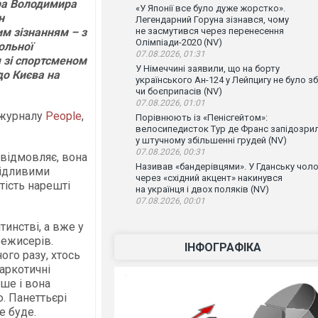
ра Володимира
«У Японії все було дуже жорстко».
н
Легендарний Горуна зізнався, чому
м зізнанням – з
не засмутився через перенесення
Олімпіади-2020 (NV)
ольної
07.08.2026, 01:31
я зі спортсменом
У Німеччині заявили, що на борту
до Києва на
українського Ан-124 у Лейпцигу не було зб
чи боєприпасів (NV)
07.08.2026, 01:01
 журналу
People
,
Порівнюють із «Пенісгейтом»:
велосипедисток Тур де Франс запідозри
у штучному збільшенні грудей (NV)
07.08.2026, 00:31
а відмовляє, вона
Називав «бандерівцями». У Гданську чоло
кідливими
через «східний акцент» накинувся
тість нарешті
на українця і двох поляків (NV)
07.08.2026, 00:01
тинстві, а вже у
режисерів.
ІНФОГРАФІКА
ого разу, хтось
наркотичні
гше і вона
. Панеттьєрі
е буде.