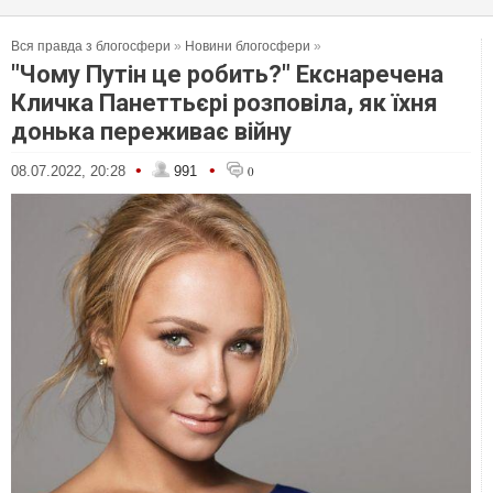
Вся правда з блогосфери
»
Новини блогосфери
»
"Чому Путін це робить?" Екснаречена
Кличка Панеттьєрі розповіла, як їхня
донька переживає війну
•
•
08.07.2022, 20:28
991
0