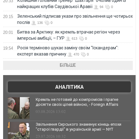
Колишній головний тренер "Шахтаря" очолив один із
20:33
найкращих клубів Саудівської Аравії
94
0
Зеленський підписав укази про звільнення ще чотирьох
20:15
послів
136
0
Битва за Арктику: як кремль втрачає регіон через
20:01
імперські амбіції, – ГУР
613
0
Росія терміново шукає заміну своїм "Іскандерам":
19:54
експерт вказав причину
470
0
БІЛЬШЕ
АНАЛІТИКА
Кремль не готовий до компромісів і прагне
досягти своїх цілей війною, - Foreign Affairs
03.08.2026 13:02
Звільнення Сирського знаменує кінець епохи
"старої гвардії" в українській армії — NYT
23.07.2026 10:32