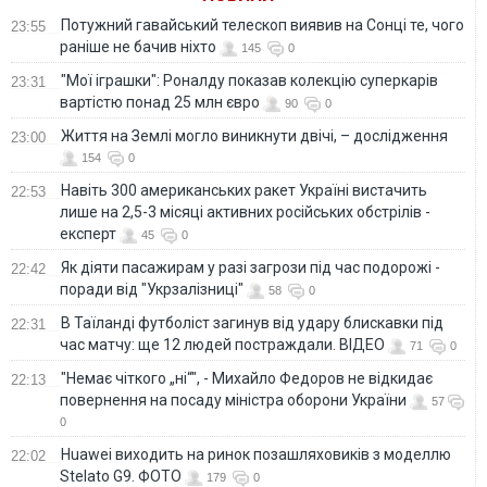
Потужний гавайський телескоп виявив на Сонці те, чого
23:55
раніше не бачив ніхто
145
0
"Мої іграшки": Роналду показав колекцію суперкарів
23:31
вартістю понад 25 млн євро
90
0
Життя на Землі могло виникнути двічі, – дослідження
23:00
154
0
Навіть 300 американських ракет Україні вистачить
22:53
лише на 2,5-3 місяці активних російських обстрілів -
експерт
45
0
Як діяти пасажирам у разі загрози під час подорожі -
22:42
поради від "Укрзалізниці"
58
0
В Таїланді футболіст загинув від удару блискавки під
22:31
час матчу: ще 12 людей постраждали. ВІДЕО
71
0
"Немає чіткого „ні“", - Михайло Федоров не відкидає
22:13
повернення на посаду міністра оборони України
57
0
Huawei виходить на ринок позашляховиків з моделлю
22:02
Stelato G9. ФОТО
179
0