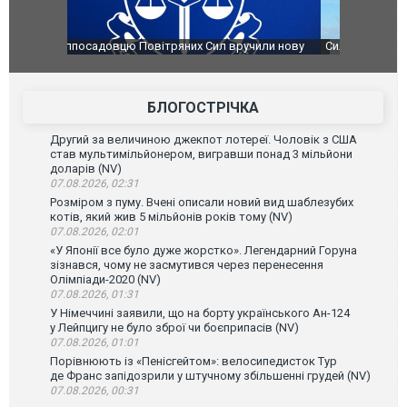
чили нову
Сили оборони уразили Ярославський НПЗ:
Неймар вла
губернатор регіону заявив про наймасштабнішу
"Сантоса".
атаку. ВІДЕО
БЛОГОСТРІЧКА
Другий за величиною джекпот лотереї. Чоловік з США
став мультимільйонером, вигравши понад 3 мільйони
доларів (NV)
07.08.2026, 02:31
Розміром з пуму. Вчені описали новий вид шаблезубих
котів, який жив 5 мільйонів років тому (NV)
07.08.2026, 02:01
«У Японії все було дуже жорстко». Легендарний Горуна
зізнався, чому не засмутився через перенесення
Олімпіади-2020 (NV)
07.08.2026, 01:31
У Німеччині заявили, що на борту українського Ан-124
у Лейпцигу не було зброї чи боєприпасів (NV)
07.08.2026, 01:01
Порівнюють із «Пенісгейтом»: велосипедисток Тур
де Франс запідозрили у штучному збільшенні грудей (NV)
07.08.2026, 00:31