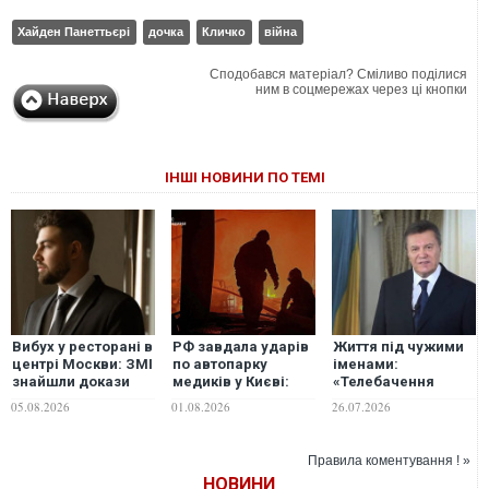
Хайден Панеттьєрі
дочка
Кличко
війна
Сподобався матеріал? Сміливо поділися
ним в соцмережах через ці кнопки
ІНШІ НОВИНИ ПО ТЕМІ
Вибух у ресторані в
РФ завдала ударів
Життя під чужими
центрі Москви: ЗМІ
по автопарку
іменами:
знайшли докази
медиків у Києві:
«Телебачення
смерті зятя
скільки "швидких"
Торонто» розкрило
05.08.2026
01.08.2026
26.07.2026
генерала Чайка
вигоріло вщент
деталі життя
Януковича та його
родини у РФ
Правила коментування ! »
НОВИНИ