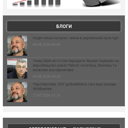
БЛОГИ
Надія лише на культ жінки в українській культурі
06.08.2026 08:49
Чому США не готові передати Україні ліцензію на
виробництво ракет Patriot: політика, безпека та
можливі альтернативи
03.08.2026 20:24
Перспектива: ЗСУ добомблять і всі інші склади
Wildberries
23.07.2026 11:31