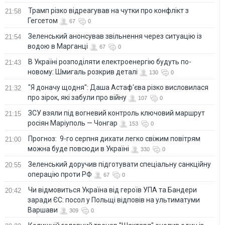
Трамп різко відреагував на чутки про конфлікт з
21:58
Гегсетом
67
0
Зеленський анонсував звільнення через ситуацію із
21:54
водою в Марганці
67
0
В Україні розподіляти електроенергію будуть по-
21:43
новому: Шмигаль розкрив деталі
130
0
"Я доначу щодня": Даша Астаф'єва різко висловилася
21:32
про зірок, які забули про війну
107
0
ЗСУ взяли під вогневий контроль ключовий маршрут
21:15
росіян Маріуполь — Чонгар
153
0
Прогноз: 9-го серпня дихати легко свіжим повітрям
21:00
можна буде повсюди в Україні
330
0
Зеленський доручив підготувати спеціальну санкційну
20:55
операцію проти РФ
67
0
Чи відмовиться Україна від героїв УПА та Бандери
20:42
заради ЄС: посол у Польщі відповів на ультиматуми
Варшави
309
0