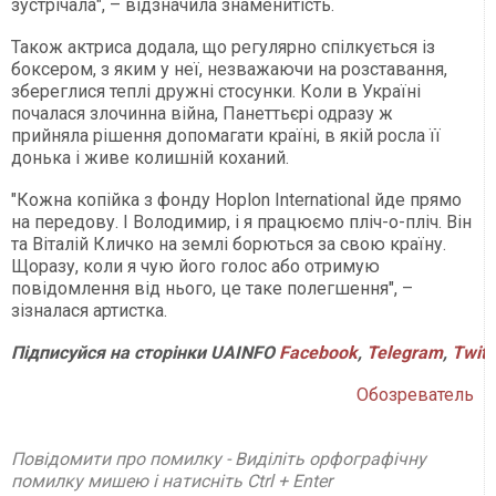
зустрічала", – відзначила знаменитість.
Також актриса додала, що регулярно спілкується із
боксером, з яким у неї, незважаючи на розставання,
збереглися теплі дружні стосунки. Коли в Україні
почалася злочинна війна, Панеттьєрі одразу ж
прийняла рішення допомагати країні, в якій росла її
донька і живе колишній коханий.
"Кожна копійка з фонду Hoplon International йде прямо
на передову. І Володимир, і я працюємо пліч-о-пліч. Він
та Віталій Кличко на землі борються за свою країну.
Щоразу, коли я чую його голос або отримую
повідомлення від нього, це таке полегшення", –
зізналася артистка.
Підписуйся на сторінки UAINFO
Facebook
,
Telegram
,
Twitt
Обозреватель
Повідомити про помилку - Виділіть орфографічну
помилку мишею і натисніть Ctrl + Enter