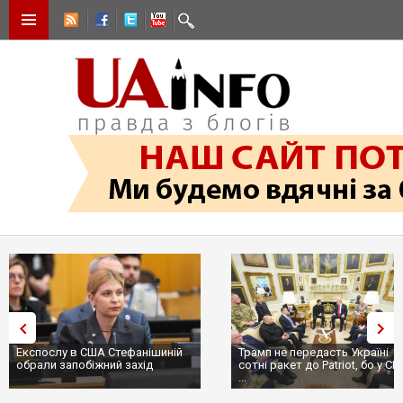
Експослу в США Стефанішиній
Трамп не передасть Україні
обрали запобіжний захід
сотні ракет до Patriot, бо у С
...