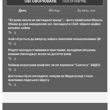
ОБГОВОРЮВАНЕ
|
ПОПУЛЯРНЕ
День
Місяць
За весь час
"65 років ніколи не виглядали краще", - фото-привітання Мішель
Обами до дня народження екс-президента США зібрало майже
мільйон лайків
0
Audi готується до випуску нового покоління позашляховика Q8
0
Рецепт молодості виявився простішим: володіння кількома
мовами омолоджує мозок на десяток років
0
Неймар влаштував конфлікт після перемоги "Сантоса". ВІДЕО
0
Достатньо було погладити: лемури на Мадагаскарі стали
жертвами людського вірусу
0