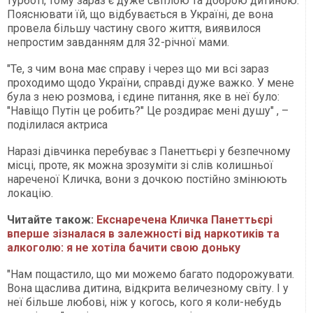
турботі, тому зараз є дуже світлою та доброю дитиною.
Пояснювати їй, що відбувається в Україні, де вона
провела більшу частину свого життя, виявилося
непростим завданням для 32-річної мами.
"Те, з чим вона має справу і через що ми всі зараз
проходимо щодо України, справді дуже важко. У мене
була з нею розмова, і єдине питання, яке в неї було:
"Навіщо Путін це робить?" Це роздирає мені душу" , –
поділилася актриса
Наразі дівчинка перебуває з Панеттьєрі у безпечному
місці, проте, як можна зрозуміти зі слів колишньої
нареченої Кличка, вони з дочкою постійно змінюють
локацію.
Читайте також:
Екснаречена Кличка Панеттьєрі
вперше зізналася в залежності від наркотиків та
алкоголю: я не хотіла бачити свою доньку
"Нам пощастило, що ми можемо багато подорожувати.
Вона щаслива дитина, відкрита величезному світу. І у
неї більше любові, ніж у когось, кого я коли-небудь