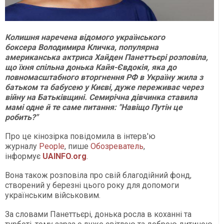
Колишня наречена відомого українського
боксера Володимира Кличка, популярна
американська актриса Хайден Панеттьєрі розповіла,
що їхня спільна донька Кайя-Євдокія, яка до
повномасштабного вторгнення РФ в Україну жила з
батьком та бабусею у Києві, дуже переживає через
війну на Батьківщині. Семирічна дівчинка ставила
мамі одне й те саме питання: "Навіщо Путін це
робить?"
Про це кінозірка повідомила в інтерв'ю
журналу
People
, пише
Обозреватель
,
інформує
UAINFO.org
.
Вона також розповіла про свій благодійний фонд,
створений у березні цього року для допомоги
українським військовим.
За словами Панеттьєрі, донька росла в коханні та