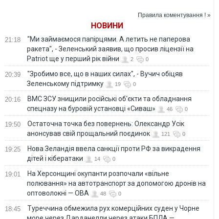
- Плетенчук
Правила коментування ! »
НОВИНИ
"Ми займаємося папірцями. А летить не паперова
21:18
ракета", - Зеленський заявив, що просив ліцензії на
Patriot ще у перший рік війни
2
0
"Зробимо все, що в наших силах", - Вучич обіцяв
20:39
Зеленському підтримку
19
0
ВМС ЗСУ знищили російські об'єкти та обладнання
20:16
спецназу на буровій установці «Сиваш»
46
0
Остаточна точка без повернень: Олександр Усік
19:50
анонсував свій прощальний поєдинок
121
0
Нова Зеландія ввела санкції проти РФ за викрадення
19:25
дітей і кібератаки
14
0
На Херсонщині окупанти розпочали «вільне
19:01
полювання» на автотранспорт за допомогою дронів на
оптоволокні — ОВА
48
0
Туреччина обмежила рух комерційних суден у Чорне
18:45
море через Дарданелли через атаки БПЛА —