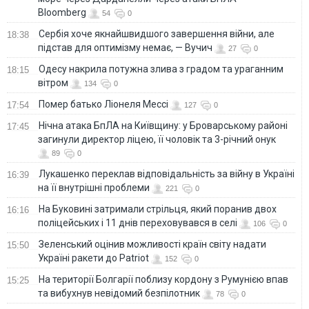
Bloomberg
54
0
Сербія хоче якнайшвидшого завершення війни, але
18:38
підстав для оптимізму немає, — Вучич
27
0
Одесу накрила потужна злива з градом та ураганним
18:15
вітром
134
0
Помер батько Ліонеля Мессі
17:54
127
0
Нічна атака БпЛА на Київщину: у Броварському районі
17:45
загинули директор ліцею, її чоловік та 3-річний онук
89
0
Лукашенко переклав відповідальність за війну в Україні
16:39
на її внутрішні проблеми
221
0
На Буковині затримали стрільця, який поранив двох
16:16
поліцейських і 11 днів переховувався в селі
106
0
Зеленський оцінив можливості країн світу надати
15:50
Україні ракети до Patriot
152
0
На території Болгарії поблизу кордону з Румунією впав
15:25
та вибухнув невідомий безпілотник
78
0