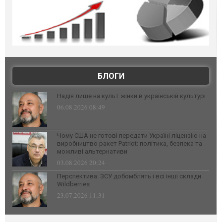
БЛОГИ
Надія лише на культ жінки в українській культурі
06.08.2026 08:49
Чому США не готові передати Україні ліцензію на
виробництво ракет Patriot: політика, безпека та
можливі альтернативи
03.08.2026 20:24
Перспектива: ЗСУ добомблять і всі інші склади
Wildberries
23.07.2026 11:31