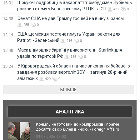
Шокуючі подробиці із Закарпаття: омбудсмен Лубінець
15:01
розкрив схему у Берегівському РТЦК та СП
431
0
Сенат США не дав Трампу грошей на війну з Іраном
14:38
255
0
США щомісяця постачатимуть Україні ракети для
14:14
Patriot, - Зеленський
216
0
Маск відмовляє Україні у використанні Starlink для
13:48
ударів по території РФ
185
0
У Кіровоградській області під час виконання бойового
13:24
завдання розбився вертоліт ЗСУ — загинув 28-річний
авіатехнік
420
0
БІЛЬШЕ
АНАЛІТИКА
Кремль не готовий до компромісів і прагне
досягти своїх цілей війною, - Foreign Affairs
03.08.2026 13:02