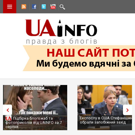
Експослу в США Стефанішині
Підбірка блогожаб та
обрали запобіжний захід
фотоприколів від UAINFO за 7
серпня