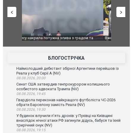
дом та
Вже вивели на тести: Ferrari готує оновлення
Вийшов тре
позашляховика Purosangue. ВІДЕО
фільму "Аф
БЛОГОСТРІЧКА
Наймолодший дебютант збірної Аргентини перейшов із
Реала у клуб Серії А (NV)
08.08.2026, 20:00
Сенат США затвердив генпрокурором колишнього
особистого адвоката Трампа (NV)
08.08.2026, 19:45
Гвардіола переконав найкращого футболіста ЧС-2026
обрати Барселону замість Реала (NV)
08.08.2026, 19:30
У будинок влучили п’ять дронів: у Пухівці на Київщині
внаслідок нічної атаки РФ загинули дідусь, бабуся та їхній
трирічний онук (NV)
08.08.2026, 19:15