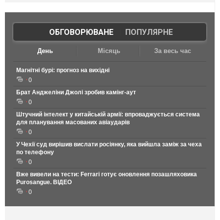
ОБГОВОРЮВАНЕ
|
ПОПУЛЯРНЕ
День
Місяць
За весь час
Магнітні бурі: прогноз на вихідні
0
Брат Анджеліни Джолі зробив камінг-аут
0
Штучний інтелект у китайській армії: впроваджується система
для планування масованих авіаударів
0
У Чехії суд вирішив вислати росіянку, яка вийшла заміж за чеха
по телефону
0
Вже вивели на тести: Ferrari готує оновлення позашляховика
Purosangue. ВІДЕО
0