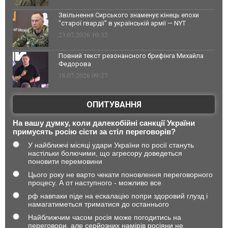
Звільнення Сирського знаменує кінець епохи
"старої гвардії" в українській армії — NYT
23.07.2026 10:32
Повний текст резонансного брифінга Михайла
Федорова
18.07.2026 09:27
ОПИТУВАННЯ
На вашу думку, коли далекобійні санкції України
примусять росію сісти за стіл переговорів?
У найближчі місяці удари України по росії стануть
настільки болючими, що агресору доведеться
поновити перемовини
Цього року не варто чекати поновлення переговорного
процесу. А от наступного - можливо все
рф навпаки піде на ескалацію попри здоровий глузд і
намагатиметься триматися до останнього
Найближчим часом росія може погодитись на
переговори, але серйозних намірів росіяни не