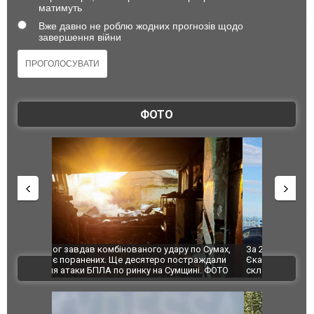
матимуть
Вже давно не роблю жодних прогнозів щодо
завершення війни
ФОТО
по Сумах,
За 2000 кілометрів від кордону з Україною: в
"Мої іграш
траждали
Єкатеринбурзі після атаки дронів загорівся
суперкарів
ВІДЕО
ині. ФОТО
склад Wildberries. ФОТО. ВІДЕО