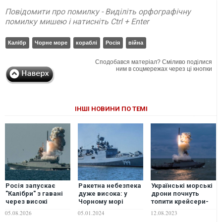
Повідомити про помилку - Виділіть орфографічну
помилку мишею і натисніть Ctrl + Enter
Калібр
Чорне море
кораблі
Росія
війна
Сподобався матеріал? Сміливо поділися
ним в соцмережах через ці кнопки
ІНШІ НОВИНИ ПО ТЕМІ
Росія запускає
Ракетна небезпека
Українські морські
"Калібри" з гавані
дуже висока: у
дрони почнуть
через високі
Чорному морі
топити крейсери-
ризики виходу
вдвічі зросла
носії "Калібрів", –
05.08.2026
05.01.2024
12.08.2023
ракетоносіїв у море
кількість "Калібрів"
експерт