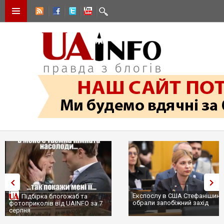
Експослу в США Стефанішині
Підбірка блогожаб та
обрали запобіжний захід
фотоприколів від UAINFO за 7
серпня