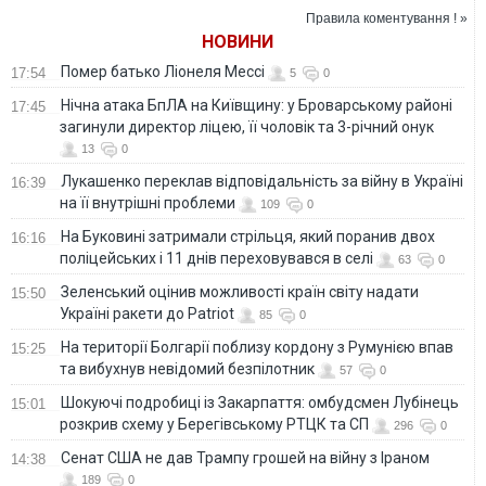
Правила коментування ! »
НОВИНИ
Помер батько Ліонеля Мессі
17:54
5
0
Нічна атака БпЛА на Київщину: у Броварському районі
17:45
загинули директор ліцею, її чоловік та 3-річний онук
13
0
Лукашенко переклав відповідальність за війну в Україні
16:39
на її внутрішні проблеми
109
0
На Буковині затримали стрільця, який поранив двох
16:16
поліцейських і 11 днів переховувався в селі
63
0
Зеленський оцінив можливості країн світу надати
15:50
Україні ракети до Patriot
85
0
На території Болгарії поблизу кордону з Румунією впав
15:25
та вибухнув невідомий безпілотник
57
0
Шокуючі подробиці із Закарпаття: омбудсмен Лубінець
15:01
розкрив схему у Берегівському РТЦК та СП
296
0
Сенат США не дав Трампу грошей на війну з Іраном
14:38
189
0