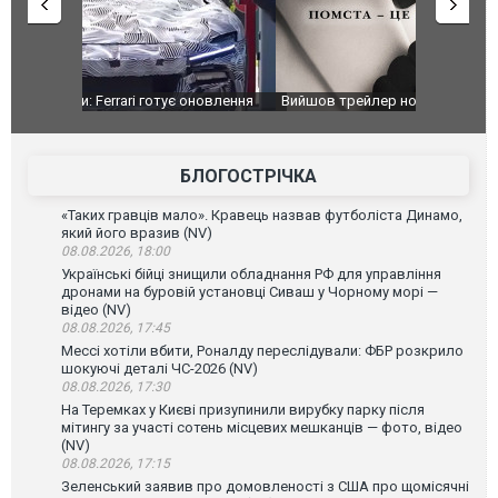
оновлення
Вийшов трейлер нової екранізації легендарного
Зеленський
фільму "Афера Томаса Крауна"
перемовин
БЛОГОСТРІЧКА
«Таких гравців мало». Кравець назвав футболіста Динамо,
який його вразив (NV)
08.08.2026, 18:00
Українські бійці знищили обладнання РФ для управління
дронами на буровій установці Сиваш у Чорному морі —
відео (NV)
08.08.2026, 17:45
Мессі хотіли вбити, Роналду переслідували: ФБР розкрило
шокуючі деталі ЧС-2026 (NV)
08.08.2026, 17:30
На Теремках у Києві призупинили вирубку парку після
мітингу за участі сотень місцевих мешканців — фото, відео
(NV)
08.08.2026, 17:15
Зеленський заявив про домовленості з США про щомісячні