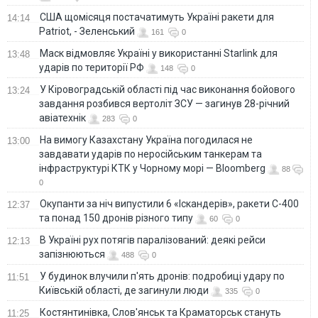
США щомісяця постачатимуть Україні ракети для
14:14
Patriot, - Зеленський
161
0
Маск відмовляє Україні у використанні Starlink для
13:48
ударів по території РФ
148
0
У Кіровоградській області під час виконання бойового
13:24
завдання розбився вертоліт ЗСУ — загинув 28-річний
авіатехнік
283
0
На вимогу Казахстану Україна погодилася не
13:00
завдавати ударів по неросійським танкерам та
інфраструктурі КТК у Чорному морі — Bloomberg
88
0
Окупанти за ніч випустили 6 «Іскандерів», ракети С-400
12:37
та понад 150 дронів різного типу
60
0
В Україні рух потягів паралізований: деякі рейси
12:13
запізнюються
488
0
У будинок влучили п'ять дронів: подробиці удару по
11:51
Київській області, де загинули люди
335
0
Костянтинівка, Слов'янськ та Краматорськ стануть
11:25