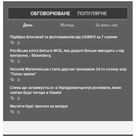
ОБГОВОРЮВАНЕ
|
ПОПУЛЯРНЕ
День
Місяць
За весь час
Підбірка блогожаб та фотоприколів від UAINFO за 7 серпня
0
Російська еліта боїться ФСБ, яка дедалі більше виходить з-під
контролю, - Bloomberg
0
Наталія Могилевська стала другою тренеркою 14-го сезону шоу
"Голос країни"
0
Спека ще затримується: в Укргідрометцентрі розповіли, якою
завтра буде погода в Україні
0
Магнітні бурі: прогноз на вихідні
0