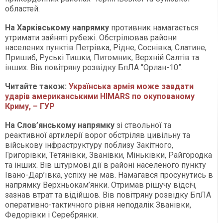
областей.
На Харківському напрямку
противник намагається
утримати зайняті рубежі. Обстрілював райони
населених пунктів Петрівка, Рідне, Соснівка, Слатине,
Пришиб, Руські Тишки, Питомник, Верхній Салтів та
інших. Вів повітряну розвідку БпЛА “Орлан-10”.
Читайте також:
Українська армія може завдати
ударів американськими HIMARS по окупованому
Криму, – ГУР
На Слов’янському напрямку
зі ствольної та
реактивної артилерії ворог обстріляв цивільну та
військову інфраструктуру поблизу Закітного,
Григорівки, Тетянівки, Званівки, Міньківки, Райгородка
та інших. Вів штурмові дії в районі населеного пункту
Івано-Дар’ївка, успіху не мав. Намагався просунутись в
напрямку Верхньокам’янки. Отримав рішучу відсіч,
зазнав втрат та відійшов. Вів повітряну розвідку БпЛА
оперативно-тактичного рівня неподалік Званівки,
Федорівки і Серебрянки.