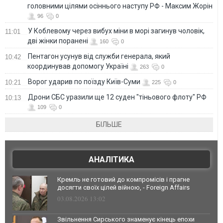
головними цілями осіннього наступу РФ - Максим Жорін
96
0
У Коблевому через вибух міни в морі загинув чоловік,
11:01
дві жінки поранені
160
0
Пентагон усунув від служби генерала, який
10:42
координував допомогу Україні
263
0
Ворог ударив по поїзду Київ-Суми
10:21
225
0
Дрони СБС уразили ще 12 суден "тіньового флоту" РФ
10:13
109
0
БІЛЬШЕ
АНАЛІТИКА
Кремль не готовий до компромісів і прагне
досягти своїх цілей війною, - Foreign Affairs
03.08.2026 13:02
Звільнення Сирського знаменує кінець епохи