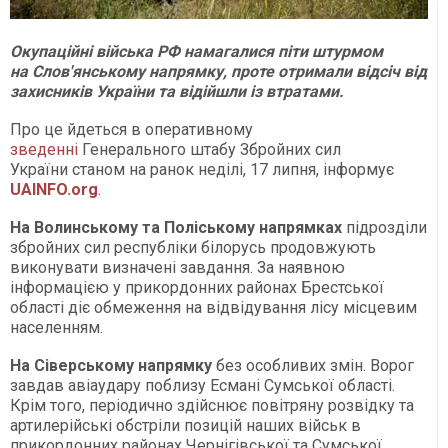
Окупаційні війська РФ намагалися піти штурмом
на Слов'янському напрямку, проте отримали відсіч від
захисників України та відійшли із втратами.
Про це йдеться в оперативному
зведенні
Генерального штабу Збройних сил
України станом на ранок неділі, 17 липня, інформує
UAINFO.org
.
На Волинському та Поліському напрямках
підрозділи
збройних сил республіки білорусь продовжують
виконувати визначені завдання. За наявною
інформацією у прикордонних районах Брестської
області діє обмеження на відвідування лісу місцевим
населенням.
На Сіверському напрямку
без особливих змін. Ворог
завдав авіаудару поблизу Есмані Сумської області.
Крім того, періодично здійснює повітряну розвідку та
артилерійські обстріли позицій наших військ в
прикордонних районах Чернігівської та Сумської