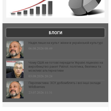
БЛОГИ
Надія лише на культ жінки в українській культурі
06.08.2026 08:49
Чому США не готові передати Україні ліцензію на
виробництво ракет Patriot: політика, безпека та
можливі альтернативи
03.08.2026 20:24
Перспектива: ЗСУ добомблять і всі інші склади
Wildberries
23.07.2026 11:31