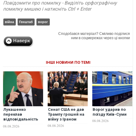
Повідомити про помилку - Виділіть орфографічну
помилку мишею і натисніть Ctrl + Enter
війна
Генштаб
ворог
Сподобався матеріал? Сміливо поділися
ним в соцмережах через ці кнопки
ІНШІ НОВИНИ ПО ТЕМІ
Лукашенко
Сенат США не дав
Ворог ударив по
переклав
Трампу грошей на
поїзду Київ-Суми
відповідальність
війну з Іраном
08.08.2026
за війну в Україні на
08.08.2026
08.08.2026
її внутрішні
проблеми