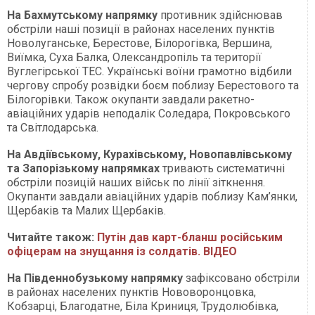
На Бахмутському напрямку
противник здійснював
обстріли наші позиції в районах населених пунктів
Новолуганське, Берестове, Білорогівка, Вершина,
Виїмка, Суха Балка, Олександропіль та території
Вуглегірської ТЕС. Українські воїни грамотно відбили
чергову спробу розвідки боєм поблизу Берестового та
Білогорівки. Також окупанти завдали ракетно-
авіаційних ударів неподалік Соледара, Покровського
та Світлодарська.
На Авдіївському, Курахівському, Новопавлівському
та Запорізькому напрямках
тривають систематичні
обстріли позицій наших військ по лінії зіткнення.
Окупанти завдали авіаційних ударів поблизу Кам’янки,
Щербаків та Малих Щербаків.
Читайте також:
Путін дав карт-бланш російським
офіцерам на знущання із солдатів. ВІДЕО
На Південнобузькому напрямку
зафіксовано обстріли
в районах населених пунктів Нововоронцовка,
Кобзарці, Благодатне, Біла Криниця, Трудолюбівка,