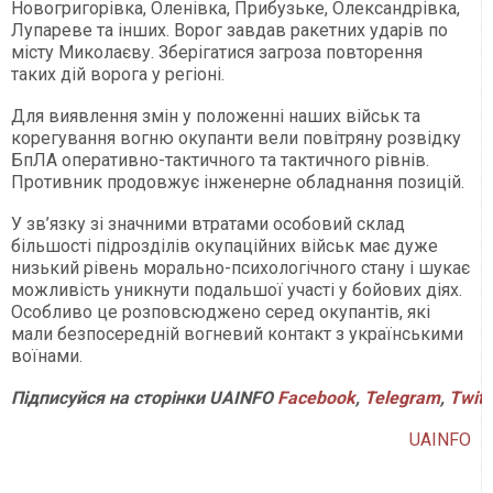
Новогригорівка, Оленівка, Прибузьке, Олександрівка,
Лупареве та інших. Ворог завдав ракетних ударів по
місту Миколаєву. Зберігатися загроза повторення
таких дій ворога у регіоні.
Для виявлення змін у положенні наших військ та
корегування вогню окупанти вели повітряну розвідку
БпЛА оперативно-тактичного та тактичного рівнів.
Противник продовжує інженерне обладнання позицій.
У зв’язку зі значними втратами особовий склад
більшості підрозділів окупаційних військ має дуже
низький рівень морально-психологічного стану і шукає
можливість уникнути подальшої участі у бойових діях.
Особливо це розповсюджено серед окупантів, які
мали безпосередній вогневий контакт з українськими
воїнами.
Підписуйся на сторінки UAINFO
Facebook
,
Telegram
,
Twitt
UAINFO