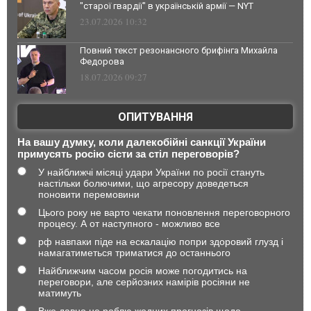
"старої гвардії" в українській армії — NYT
23.07.2026 10:32
Повний текст резонансного брифінга Михайла
Федорова
18.07.2026 09:27
ОПИТУВАННЯ
На вашу думку, коли далекобійні санкції України
примусять росію сісти за стіл переговорів?
У найближчі місяці удари України по росії стануть
настільки болючими, що агресору доведеться
поновити перемовини
Цього року не варто чекати поновлення переговорного
процесу. А от наступного - можливо все
рф навпаки піде на ескалацію попри здоровий глузд і
намагатиметься триматися до останнього
Найближчим часом росія може погодитись на
переговори, але серйозних намірів росіяни не
матимуть
Вже давно не роблю жодних прогнозів щодо