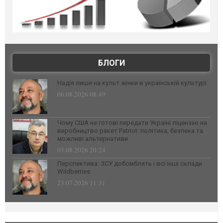
БЛОГИ
Надія лише на культ жінки в українській культурі
06.08.2026 08:49
Чому США не готові передати Україні ліцензію на
виробництво ракет Patriot: політика, безпека та
можливі альтернативи
03.08.2026 20:24
Перспектива: ЗСУ добомблять і всі інші склади
Wildberries
23.07.2026 11:31