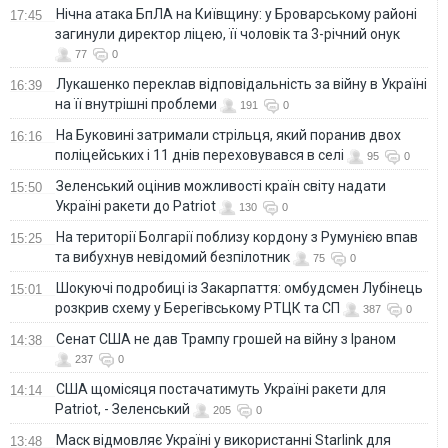
Нічна атака БпЛА на Київщину: у Броварському районі
17:45
загинули директор ліцею, її чоловік та 3-річний онук
77
0
Лукашенко переклав відповідальність за війну в Україні
16:39
на її внутрішні проблеми
191
0
На Буковині затримали стрільця, який поранив двох
16:16
поліцейських і 11 днів переховувався в селі
95
0
Зеленський оцінив можливості країн світу надати
15:50
Україні ракети до Patriot
130
0
На території Болгарії поблизу кордону з Румунією впав
15:25
та вибухнув невідомий безпілотник
75
0
Шокуючі подробиці із Закарпаття: омбудсмен Лубінець
15:01
розкрив схему у Берегівському РТЦК та СП
387
0
Сенат США не дав Трампу грошей на війну з Іраном
14:38
237
0
США щомісяця постачатимуть Україні ракети для
14:14
Patriot, - Зеленський
205
0
Маск відмовляє Україні у використанні Starlink для
13:48