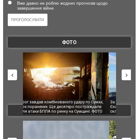
Вже давно не роблю жодних прогнозів щодо
завершення війни
ФОТО
по Сумах,
За 2000 кілометрів від кордону з Україною: в
"Мої іграш
траждали
Єкатеринбурзі після атаки дронів загорівся
суперкарів
ВІДЕО
ині. ФОТО
склад Wildberries. ФОТО. ВІДЕО