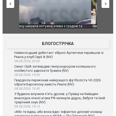
дом та
Вже вивели на тести: Ferrari готує оновлення
Вийшов тре
позашляховика Purosangue. ВІДЕО
фільму "Аф
БЛОГОСТРІЧКА
Наймолодший дебютант збірної Аргентини перейшов із
Реала у клуб Серії А (NV)
08.08.2026, 20:00
Сенат США затвердив генпрокурором колишнього
особистого адвоката Трампа (NV)
08.08.2026, 19:45
Гвардіола переконав найкращого футболіста ЧС-2026
обрати Барселону замість Реала (NV)
08.08.2026, 19:30
У будинок влучили п’ять дронів: у Пухівці на Київщині
внаслідок нічної атаки РФ загинули дідусь, бабуся та їхній
трирічний онук (NV)
08.08.2026, 19:15
«Або ти йдеш, або вона йде»: Інфантіно допоміг коханці
отримати підвищення в УЄФА — The Telegraph (NV)