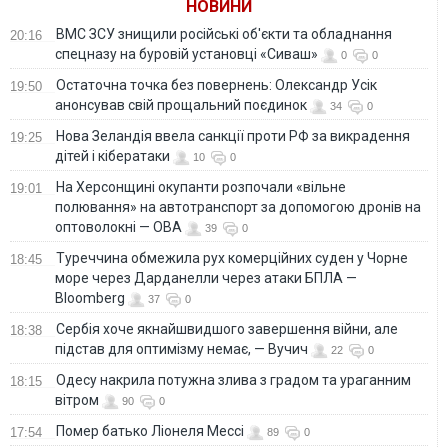
НОВИНИ
ВМС ЗСУ знищили російські об'єкти та обладнання
20:16
спецназу на буровій установці «Сиваш»
0
0
Остаточна точка без повернень: Олександр Усік
19:50
анонсував свій прощальний поєдинок
34
0
Нова Зеландія ввела санкції проти РФ за викрадення
19:25
дітей і кібератаки
10
0
На Херсонщині окупанти розпочали «вільне
19:01
полювання» на автотранспорт за допомогою дронів на
оптоволокні — ОВА
39
0
Туреччина обмежила рух комерційних суден у Чорне
18:45
море через Дарданелли через атаки БПЛА —
Bloomberg
37
0
Сербія хоче якнайшвидшого завершення війни, але
18:38
підстав для оптимізму немає, — Вучич
22
0
Одесу накрила потужна злива з градом та ураганним
18:15
вітром
90
0
Помер батько Ліонеля Мессі
17:54
89
0