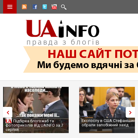
Експослу в США Стефанішині
Підбірка блогожаб та
обрали запобіжний захід
фотоприколів від UAINFO за 7
серпня