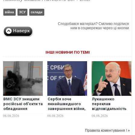
війна
ЗСУ
склади
Сподобався матеріал? Сміливо поділися
ним в соцмережах через ці кнопки
ІНШІ НОВИНИ ПО ТЕМІ
ВМС ЗСУ знищили
Сербія хоче
Лукашенко
російські об'єкти та
якнайшвидшого
переклав
обладнання
завершення війни,
відповідальність
спецназу на
але підстав для
за війну в Україні на
08.08.2026
08.08.2026
08.08.2026
буровій установці
оптимізму немає, —
її внутрішні
«Сиваш»
Вучич
проблеми
Правила коментування ! »