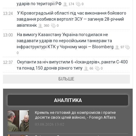
ударів по території РФ
174
0
У Кіровоградській області під час виконання бойового
13:24
завдання розбився вертоліт ЗСУ — загинув 28-річний
авіатехнік
360
0
На вимогу Казахстану Україна погодилася не
13:00
завдавати ударів по неросійським танкерам та
інфраструктурі КТК у Чорному морі — Bloomberg
97
0
Окупанти за ніч випустили 6 «Іскандерів», ракети С-400
12:37
та понад 150 дронів різного типу
66
0
БІЛЬШЕ
АНАЛІТИКА
Кремль не готовий до компромісів і прагне
досягти своїх цілей війною, - Foreign Affairs
03.08.2026 13:02