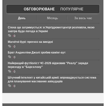
ОБГОВОРЮВАНЕ
|
ПОПУЛЯРНЕ
День
Місяць
За весь час
Спека ще затримується: в Укргідрометцентрі розповіли, якою
завтра буде погода в Україні
0
Магнітні бурі: прогноз на вихідні
0
Брат Анджеліни Джолі зробив камінг-аут
0
Найкращий футболіст ЧС-2026 відмовив "Реалу" заради
переходу в "Барселону"
0
Штучний інтелект у китайській армії: впроваджується система
для планування масованих авіаударів
0