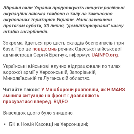
Збройні сили України продовжують нищити російські
окупаційні війська глибоко в тилу на тимчасово
окупованих територіях України. Наші захисники
протягом суботи, 30 липня, "демілітаризували" низку
штабів загарбників.
Зокрема, йдеться про шість складів боєприпасів і три
бази. Про це
повідомив
речник Одеської військової
адміністрації Сергій Братчук, інформує
UAINFO.org
.
Українські військові влучно відпрацювали по тилах
ворожої армії у Херсонській, Запорізькій,
Миколаївській та Луганській областях.
Читайте також:
У Міноборони розповіли, як HIMARS
змінили ситуацію на фронті: дозволяють
просуватися вперед. ВІДЕО
Внаслідок цього було знищено:
БК в Новій Каховці на Херсонщині;