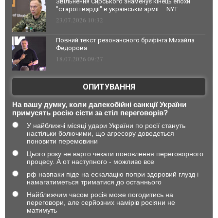
Звільнення Сирського знаменує кінець епохи
"старої гвардії" в українській армії — NYT
23.07.2026 10:32
Повний текст резонансного брифінга Михайла
Федорова
18.07.2026 09:27
ОПИТУВАННЯ
На вашу думку, коли далекобійні санкції України
примусять росію сісти за стіл переговорів?
У найближчі місяці удари України по росії стануть
настільки болючими, що агресору доведеться
поновити перемовини
Цього року не варто чекати поновлення переговорного
процесу. А от наступного - можливо все
рф навпаки піде на ескалацію попри здоровий глузд і
намагатиметься триматися до останнього
Найближчим часом росія може погодитись на
переговори, але серйозних намірів росіяни не
матимуть