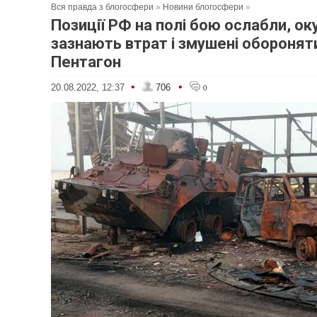
Вся правда з блогосфери
»
Новини блогосфери
»
Позиції РФ на полі бою ослабли, ок
зазнають втрат і змушені оборонят
Пентагон
•
•
20.08.2022, 12:37
706
0