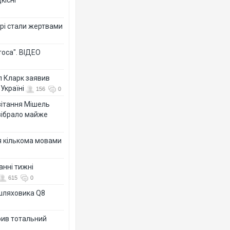
рі стали жертвами
тоса". ВІДЕО
л Кларк заявив
Україні
156
0
ивітання Мішель
зібрало майже
я кількома мовами
анні тижні
615
0
ашляховика Q8
рив тотальний