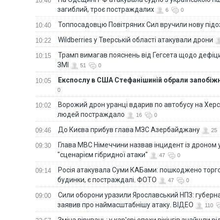
10:46
загиблий, троє постраждалих
6
0
Топпосадовцю Повітряних Сил вручили нову під
10:40
Wildberries у Тверській області атакували дрони
10:22
Трамп вимагав пояснень від Гегсета щодо дефіци
10:15
ЗМІ
51
0
Експослу в США Стефанішиній обрали запобіжн
10:05
0
Ворожий дрон уранці вдарив по автобусу на Хер
10:02
людей постраждало
16
0
До Києва прибув глава МЗС Азербайджану
09:46
25
Глава МВС Німеччини назвав інцидент із дроном 
09:30
"сценарієм гібридної атаки"
47
0
Росія атакувала Суми КАБами: пошкоджено торг
09:14
будинки, є постраждалі. ФОТО
47
0
Сили оборони уразили Ярославський НПЗ: губерна
09:00
заявив про наймасштабнішу атаку. ВІДЕО
110
Зміна вірувань: у кар'єрі епохи вікінгів знайшли рід