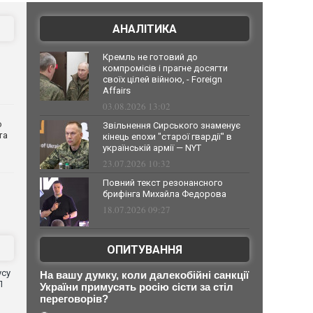
АНАЛІТИКА
Кремль не готовий до
компромісів і прагне досягти
своїх цілей війною, - Foreign
Affairs
03.08.2026 13:02
о
Звільнення Сирського знаменує
та
кінець епохи "старої гвардії" в
українській армії — NYT
23.07.2026 10:32
Повний текст резонансного
брифінга Михайла Федорова
18.07.2026 09:27
ОПИТУВАННЯ
усу
На вашу думку, коли далекобійні санкції
П
України примусять росію сісти за стіл
переговорів?