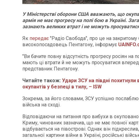
У Міністерстві оборони США вважають, що окупа
армія не має прогресу на полі бою в Україні. Заг
зазнають великих втрат і не можуть просуватис
Як
передає
"Радіо Свобода", про це на закритому
високопосадовець Пентагону, інформує
UAINFO.
"Ви бачите повну відсутність прогресу росіян на п
мають ці втрати й не можуть просуватися вперед"
представник Пентагону.
Читайте також:
Удари ЗСУ на півдні похитнули 
окупантів у безпеці в тилу, – ISW
Зокрема, за його словами, ЗСУ успішно послаблю
війська на сході.
Відповідаючи на питання про вибухи в окупован
Криму, чиновник зазначив, що не має повної карт
відбувається на півострові. Однак він підкреслив,
загальної картини війни в Україні, російські війсь