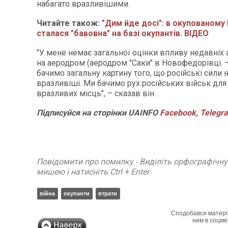
набагато вразливішими.
Читайте також:
"Дим йде досі": в окупованому
сталася "бавовна" на базі окупантів. ВІДЕО
"У мене немає загальної оцінки впливу недавніх 
на аеродром (аеродром "Саки" в Новофедорівці. –
бачимо загальну картину того, що російські сили 
вразливіші. Ми бачимо рух російських військ для 
вразливих місць", – сказав він.
Підписуйся на сторінки UAINFO
Facebook
,
Telegr
Повідомити про помилку - Виділіть орфографічн
мишею і натисніть Ctrl + Enter
війна
окупанти
втрати
Сподобався матері
ним в соцме