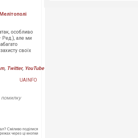
 Мелітополі
атак, особливо
 Ред.), але ми
набагато
захисту своїх
am
,
Twitter
,
YouTube
UAINFO
у помилку
ал? Сміливо поділися
режах через ці кнопки