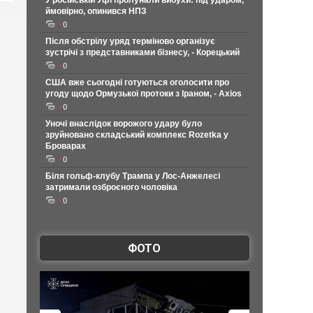
У російській Уфі пролунали вибухи: під ударом,
ймовірно, опинився НПЗ
0
Після обстрілу уряд терміново організує
зустрічі з представниками бізнесу, - Корецький
0
США вже сьогодні готуються оголосити про
угоду щодо Ормузької протоки з Іраном, - Axios
0
Уночі внаслідок ворожого удару було
зруйновано складський комплекс Rozetka у
Броварах
0
Біля гольф-клубу Трампа у Лос-Анжелесі
затримали озброєного чоловіка
0
ФОТО