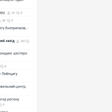
озру
14
0
28
0
ту боєприпасів, -
ий захід
115
сонщині: шестеро
0
у Лейпцигу
овельний центр,
тор регіону
0
кісні