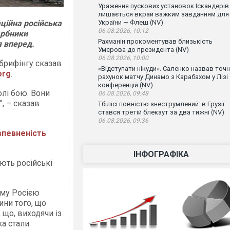
Ураження пускових установок Іскандерів
лишається вкрай важким завданням для
ційна російська
України — Флеш (NV)
06.08.2026, 10:12
арбники
Рахманін прокоментував близькість
я вперед.
Умєрова до президента (NV)
06.08.2026, 10:00
 брифінгу сказав
«Відступати нікуди». Саленко назвав точ
org
.
рахунок матчу Динамо з Карабахом у Лізі
конференцій (NV)
олі бою. Вони
06.08.2026, 09:48
, – сказав
Тбілісі повністю знеструмлений: в Грузії
стався третій блекаут за два тижні (NV)
06.08.2026, 09:36
впевненість
ІНФОГРАФІКА
ють російські
ому Росією
ини того, що
 що, виходячи із
ка стали