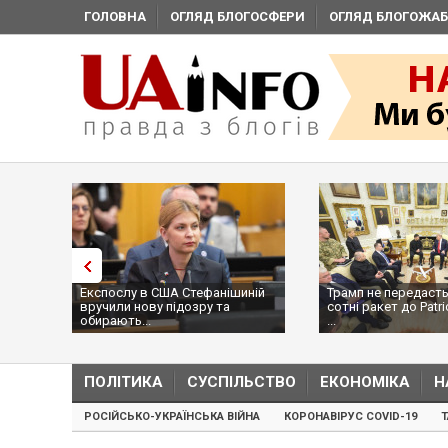
ГОЛОВНА
ОГЛЯД БЛОГОСФЕРИ
ОГЛЯД БЛОГОЖАБ
Експослу в США Стефанішиній
Трамп не передасть
вручили нову підозру та
сотні ракет до Patri
обирають...
...
ПОЛІТИКА
СУСПІЛЬСТВО
ЕКОНОМІКА
Н
РОСІЙСЬКО-УКРАЇНСЬКА ВІЙНА
КОРОНАВІРУС COVID-19