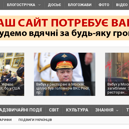
БЛОГОСТРІЧКА
ДОСЬЄ
БЛОГОЖАБИ
ФОТО
ВІДЕО
 Україні
Вибух у ресторані в Москві:
Вибух у Мос
ot, бо у США
ціллю був головком ВКС Росії,
загиблими: 
пр...
ресторан...
АДЗВИЧАЙНІ ПОДІЇ
СВІТ
КУЛЬТУРА
ЗНАННЯ
ТАРИФИ
ПОДВИГИ УКРАЇНЦІВ