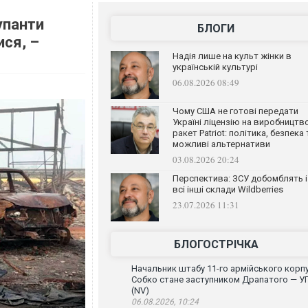
упанти
БЛОГИ
ися, –
Надія лише на культ жінки в
українській культурі
06.08.2026 08:49
Чому США не готові передати
Україні ліцензію на виробництв
ракет Patriot: політика, безпека 
можливі альтернативи
03.08.2026 20:24
Перспектива: ЗСУ добомблять і
всі інші склади Wildberries
23.07.2026 11:31
БЛОГОСТРІЧКА
Начальник штабу 11-го армійського корп
Собко стане заступником Драпатого — У
(NV)
06.08.2026, 10:24