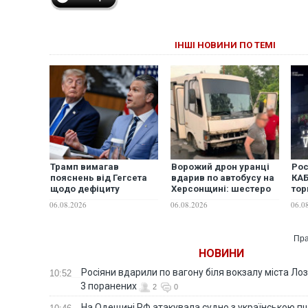
ІНШІ НОВИНИ ПО ТЕМІ
Трамп вимагав
Ворожий дрон уранці
Рос
пояснень від Гегсета
вдарив по автобусу на
КА
щодо дефіциту
Херсонщині: шестеро
тор
боєприпасів, - ЗМІ
людей постраждало
буд
06.08.2026
06.08.2026
06.0
пос
Пра
НОВИНИ
Росіяни вдарили по вагону біля вокзалу міста Лоз
10:52
3 поранених
2
0
На Одещині РФ атакувала судно з українською п