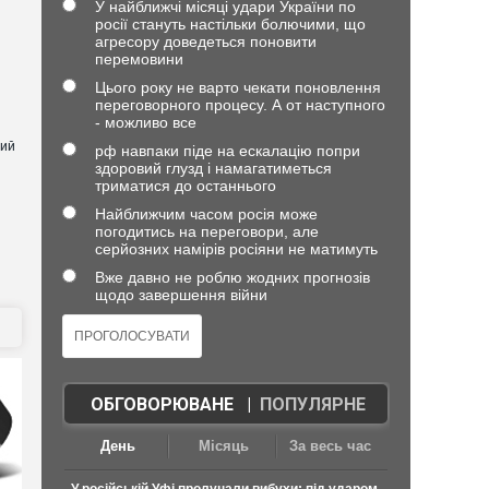
У найближчі місяці удари України по
росії стануть настільки болючими, що
агресору доведеться поновити
перемовини
Цього року не варто чекати поновлення
переговорного процесу. А от наступного
- можливо все
ний
рф навпаки піде на ескалацію попри
здоровий глузд і намагатиметься
триматися до останнього
Найближчим часом росія може
погодитись на переговори, але
серйозних намірів росіяни не матимуть
Вже давно не роблю жодних прогнозів
щодо завершення війни
ОБГОВОРЮВАНЕ
|
ПОПУЛЯРНЕ
День
Місяць
За весь час