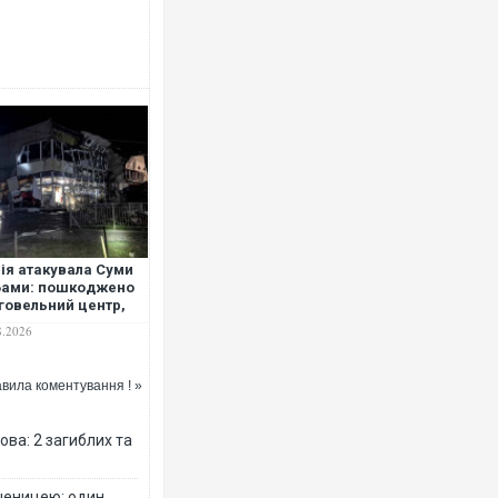
Росія атакувала Суми КАБам
торговельний центр, будинки,
ФОТО
ія атакувала Суми
Бами: пошкоджено
говельний центр,
инки, є
8.2026
траждалі. ФОТО
вила коментування ! »
Топпосадовцю Повітряних С
підозру
ова: 2 загиблих та
шеницею: один