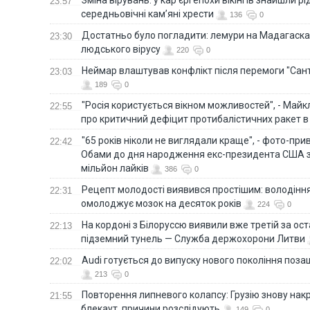
23:57
середньовічні кам’яні хрести
136
0
Достатньо було погладити: лемури на Мадагаска
23:30
людського вірусу
220
0
Неймар влаштував конфлікт після перемоги "Сан
23:03
189
0
"Росія користується вікном можливостей", - Майк
22:55
про критичний дефіцит протибалістичних ракет в 
"65 років ніколи не виглядали краще", - фото-пр
22:42
Обами до дня народження екс-президента США 
мільйон лайків
386
0
Рецепт молодості виявився простішим: володінн
22:31
омолоджує мозок на десяток років
224
0
На кордоні з Білоруссю виявили вже третій за ост
22:13
підземний тунель — Служба держохорони Литви
Audi готується до випуску нового покоління поз
22:02
213
0
Повторення липневого колапсу: Грузію знову нак
21:55
блекаут, причини розслідують
149
0