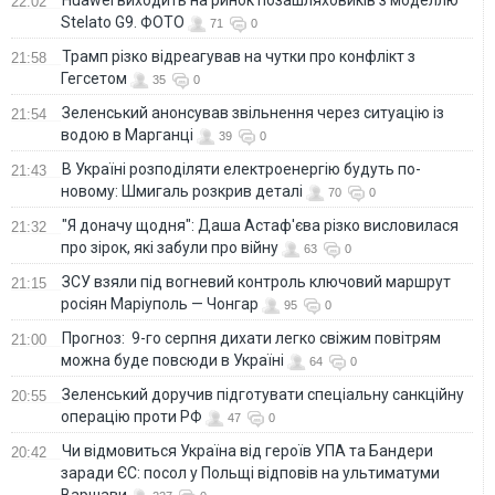
Huawei виходить на ринок позашляховиків з моделлю
22:02
Stelato G9. ФОТО
71
0
Трамп різко відреагував на чутки про конфлікт з
21:58
Гегсетом
35
0
Зеленський анонсував звільнення через ситуацію із
21:54
водою в Марганці
39
0
В Україні розподіляти електроенергію будуть по-
21:43
новому: Шмигаль розкрив деталі
70
0
"Я доначу щодня": Даша Астаф'єва різко висловилася
21:32
про зірок, які забули про війну
63
0
ЗСУ взяли під вогневий контроль ключовий маршрут
21:15
росіян Маріуполь — Чонгар
95
0
Прогноз: 9-го серпня дихати легко свіжим повітрям
21:00
можна буде повсюди в Україні
64
0
Зеленський доручив підготувати спеціальну санкційну
20:55
операцію проти РФ
47
0
Чи відмовиться Україна від героїв УПА та Бандери
20:42
заради ЄС: посол у Польщі відповів на ультиматуми