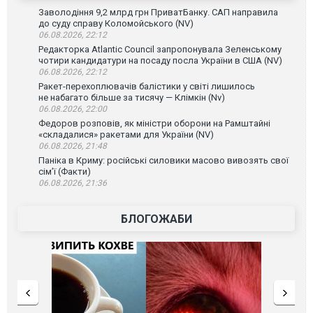
Заволодіння 9,2 млрд грн ПриватБанку. САП направила
до суду справу Коломойського (NV)
06.08.2026, 22:12
Редакторка Atlantic Council запропонувала Зеленському
чотири кандидатури на посаду посла України в США (NV)
06.08.2026, 22:12
Ракет-перехоплювачів балістики у світі лишилось
не набагато більше за тисячу — Клімкін (Nv)
06.08.2026, 22:00
Федоров розповів, як міністри оборони на Рамштайні
«складалися» ракетами для України (NV)
06.08.2026, 21:48
Паніка в Криму: російські силовики масово вивозять свої
сім’ї (Факти)
06.08.2026, 21:36
БЛОГОЖАБИ