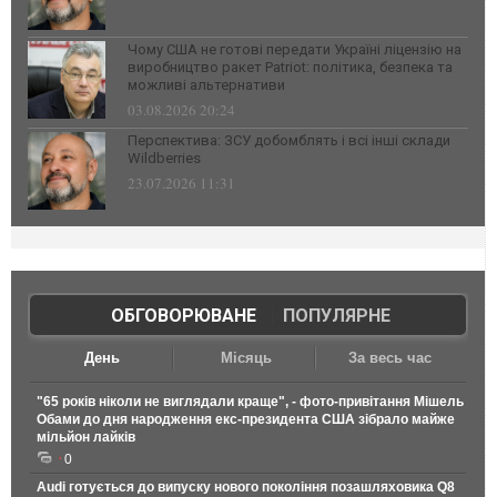
Чому США не готові передати Україні ліцензію на
виробництво ракет Patriot: політика, безпека та
можливі альтернативи
03.08.2026 20:24
Перспектива: ЗСУ добомблять і всі інші склади
Wildberries
23.07.2026 11:31
ОБГОВОРЮВАНЕ
|
ПОПУЛЯРНЕ
День
Місяць
За весь час
"65 років ніколи не виглядали краще", - фото-привітання Мішель
Обами до дня народження екс-президента США зібрало майже
мільйон лайків
0
Audi готується до випуску нового покоління позашляховика Q8