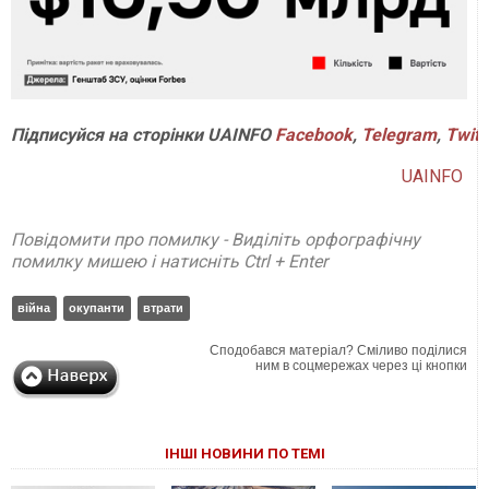
Підписуйся на сторінки UAINFO
Facebook
,
Telegram
,
Twitt
UAINFO
Повідомити про помилку - Виділіть орфографічну
помилку мишею і натисніть Ctrl + Enter
війна
окупанти
втрати
Сподобався матеріал? Сміливо поділися
ним в соцмережах через ці кнопки
ІНШІ НОВИНИ ПО ТЕМІ