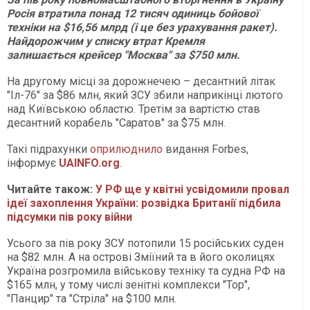
Росія втратила понад 12 тисяч одиниць бойової
техніки на $16,56 млрд (і це без урахування ракет).
Найдорожчим у списку втрат Кремля
залишається крейсер "Москва" за $750 млн.
На другому місці за дорожнечею – десантний літак
"Іл-76" за $86 млн, який ЗСУ збили наприкінці лютого
над Київською областю. Третім за вартістю став
десантний корабель "Саратов" за $75 млн.
Такі підрахунки
оприлюднило
видання Forbes,
інформує
UAINFO.org
.
Читайте також:
У РФ ще у квітні усвідомили провал
ідеї захоплення України: розвідка Британії підбила
підсумки пів року війни
Усього за пів року ЗСУ потопили 15 російських суден
на $82 млн. А на острові Зміїний та в його околицях
Україна розгромила військову техніку та судна РФ на
$165 млн, у тому числі зенітні комплекси "Тор",
"Панцир" та "Стріла" на $100 млн.