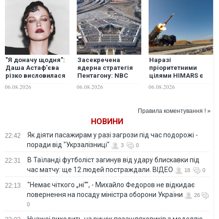
"Я доначу щодня":
Засекречена
Наразі
Даша Астаф'єва
ядерна стратегія
пріоритетними
різко висловилася
Пентагону: NBC
цілями HIMARS є
про зірок, які
дізналося
далекобійні
06.08.2026
06.08.2026
06.08.2026
забули про війну
можливий
гармати росіян, -
сценарій війни з
військовий
Китаєм і Росією
Правила коментування ! »
НОВИНИ
Як діяти пасажирам у разі загрози під час подорожі -
22:42
поради від "Укрзалізниці"
3
0
В Таїланді футболіст загинув від удару блискавки під
22:31
час матчу: ще 12 людей постраждали. ВІДЕО
18
0
"Немає чіткого „ні“", - Михайло Федоров не відкидає
22:13
повернення на посаду міністра оборони України
26
0