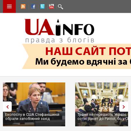
Експослу в США Стефанішиній
Трамп не передасть Україні
обрали запобіжний захід
сотні ракет до Patriot, бо у С
...