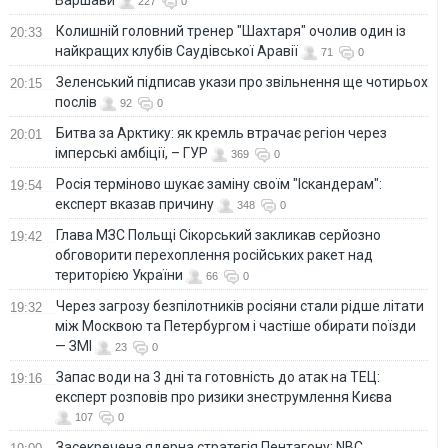
Варшави
227
0
Колишній головний тренер "Шахтаря" очолив один із
20:33
найкращих клубів Саудівської Аравії
71
0
Зеленський підписав укази про звільнення ще чотирьох
20:15
послів
92
0
Битва за Арктику: як кремль втрачає регіон через
20:01
імперські амбіції, – ГУР
369
0
Росія терміново шукає заміну своїм "Іскандерам":
19:54
експерт вказав причину
348
0
Глава МЗС Польщі Сікорський закликав серйозно
19:42
обговорити перехоплення російських ракет над
територією України
66
0
Через загрозу безпілотників росіяни стали рідше літати
19:32
між Москвою та Петербургом і частіше обирати поїзди
— ЗМІ
23
0
Запас води на 3 дні та готовність до атак на ТЕЦ:
19:16
експерт розповів про ризики знеструмлення Києва
107
0
Засекречена ядерна стратегія Пентагону: NBC