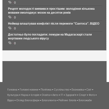
0
Рецепт молодості виявився простішим: володіння кількома
мовами омолоджує мозок на десяток років
0
Неймар влаштував конфлікт після перемоги "Сантоса". ВІДЕО
0
Достатньо було погладити: лемури на Мадагаскарі стали
жертвами людського вірусу
0
Головна
•
Головні новини
•
Політика
•
Суспільство
•
Економіка
беспроводной
•
Світ
•
Культура
•
Наука
•
Історія
•
Освіта
•
Авто
•
IT
•
Здоров'я
интернет
•
Спорт
•
Фото
•
Відео
•
Огляд блогосфери
•
Блоголента
•
Рейтинг блогів
киев
•
Блогожаби
и