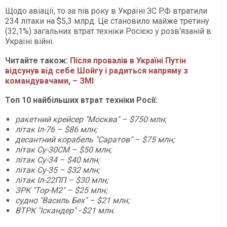
Щодо авіації, то за пів року в Україні ЗС РФ втратили
234 літаки на $5,3 млрд. Це становило майже третину
(32,1%) загальних втрат техніки Росією у розв'язаній в
Україні війні.
Читайте також:
Після провалів в Україні Путін
відсунув від себе Шойгу і радиться напряму з
командувачами, – ЗМІ
Топ 10 найбільших втрат техніки Росії:
ракетний крейсер "Москва" – $750 млн;
літак Іл-76 – $86 млн;
десантний корабель "Саратов" – $75 млн;
літак Су-30СМ – $50 млн;
літак Су-34 – $40 млн;
літак Су-35 – $32 млн;
літак Іл-22ПП – $30 млн;
ЗРК "Тор-М2" – $25 млн;
судно "Василь Бех" – $21 млн;
ВТРК "Іскандер" - $21 млн.