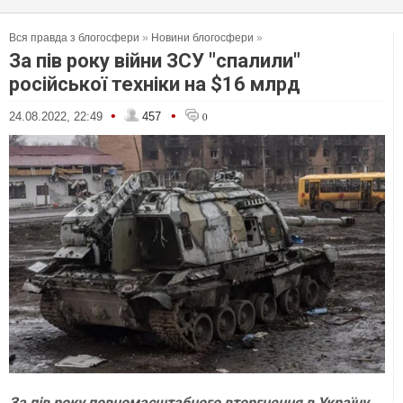
Вся правда з блогосфери
»
Новини блогосфери
»
За пів року війни ЗСУ "спалили"
російської техніки на $16 млрд
•
•
24.08.2022, 22:49
457
0
За пів року повномасштабного вторгнення в Україну