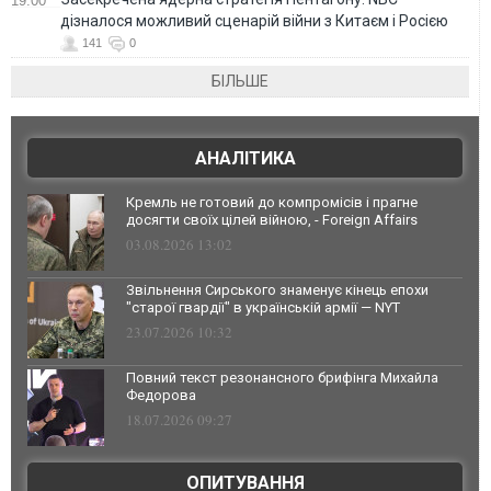
19:00
дізналося можливий сценарій війни з Китаєм і Росією
141
0
БІЛЬШЕ
АНАЛІТИКА
Кремль не готовий до компромісів і прагне
досягти своїх цілей війною, - Foreign Affairs
03.08.2026 13:02
Звільнення Сирського знаменує кінець епохи
"старої гвардії" в українській армії — NYT
23.07.2026 10:32
Повний текст резонансного брифінга Михайла
Федорова
18.07.2026 09:27
ОПИТУВАННЯ