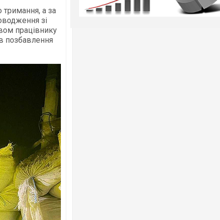
 тримання, а за
оводження зі
твом працівнику
ів позбавлення