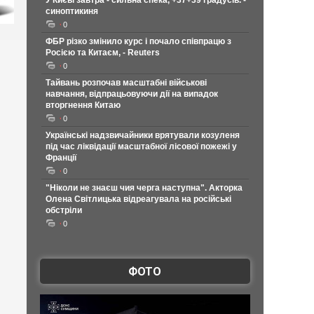
У Києві завтра - сильна спека, +37+39 градусів. -
синоптикиня
0
ФБР різко змінило курс і почало співпрацю з
Росією та Китаєм, - Reuters
0
Тайвань розпочав масштабні військові
навчання, відпрацьовуючи дії на випадок
вторгнення Китаю
0
Українські надзвичайники врятували козуленя
під час ліквідації масштабної лісової пожежі у
Франції
0
"Ніколи не знаєш чия черга наступна". Акторка
Олена Світлицька відреагувала на російські
обстріли
0
ФОТО