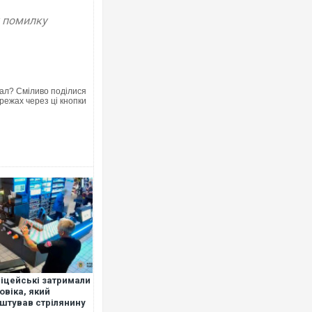
у помилку
ал? Сміливо поділися
режах через ці кнопки
іцейські затримали
овіка, який
штував стрілянину