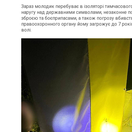
Зараз молодик перебуває в ізоляторі тимчасового
наругу над державними символами, незаконне п
зброєю та боєприпасами, а також погрозу вбивс
правоохоронного органу йому загрожує до 7 рок
волі.