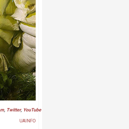
Росія атакувала Суми КАБами: пошко
торговельний центр, будинки, є постр
ФОТО
am
,
Twitter
,
YouTube
Топпосадовцю Повітряних Сил вручил
підозру
UAINFO