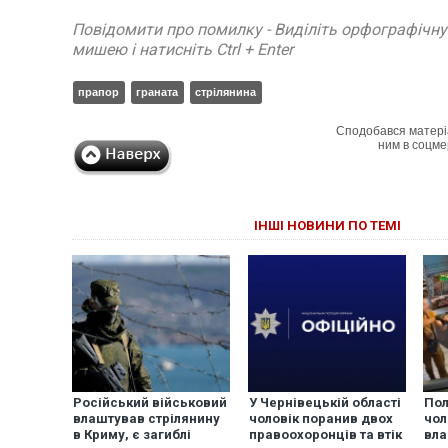
Повідомити про помилку - Виділіть орфографічн
мишею і натисніть Ctrl + Enter
прапор
граната
стрілянина
Сподобався матері
ним в соцме
ІНШІ НОВИНИ ПО ТЕМІ
Російський військовий
У Чернівецькій області
Пол
влаштував стрілянину
чоловік поранив двох
чол
в Криму, є загиблі
правоохоронців та втік
вла