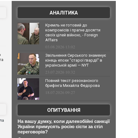
АНАЛІТИКА
Кремль не готовий до
компромісів і прагне досягти
своїх цілей війною, - Foreign
Affairs
03.08.2026 13:02
о
Звільнення Сирського знаменує
та
кінець епохи "старої гвардії" в
українській армії — NYT
23.07.2026 10:32
Повний текст резонансного
брифінга Михайла Федорова
18.07.2026 09:27
ОПИТУВАННЯ
ла
На вашу думку, коли далекобійні санкції
України примусять росію сісти за стіл
переговорів?