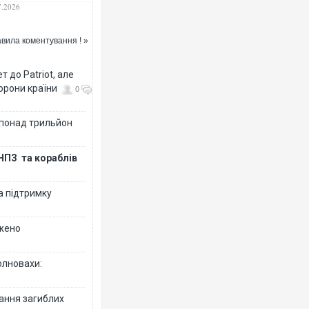
упермаркеті в
7.2026
лонському районі
лиці
вила коментування ! »
 до Patriot, але
борони країни
0
 понад трильйон
НПЗ та кораблів
а підтримку
джено
олновахи:
вання загиблих