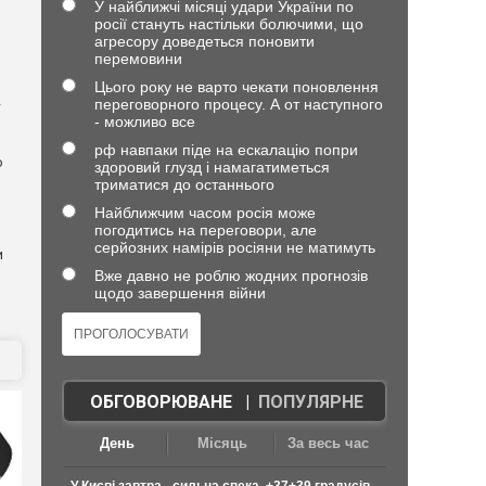
У найближчі місяці удари України по
росії стануть настільки болючими, що
агресору доведеться поновити
)
перемовини
Цього року не варто чекати поновлення
переговорного процесу. А от наступного
—
- можливо все
рф навпаки піде на ескалацію попри
о
здоровий глузд і намагатиметься
триматися до останнього
Найближчим часом росія може
погодитись на переговори, але
серйозних намірів росіяни не матимуть
и
Вже давно не роблю жодних прогнозів
щодо завершення війни
ОБГОВОРЮВАНЕ
|
ПОПУЛЯРНЕ
День
Місяць
За весь час