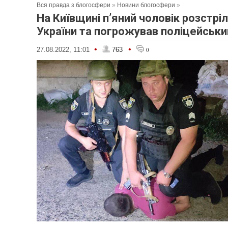
Вся правда з блогосфери
»
Новини блогосфери
»
На Київщині п’яний чоловік розстрі
України та погрожував поліцейськ
•
•
27.08.2022, 11:01
763
0