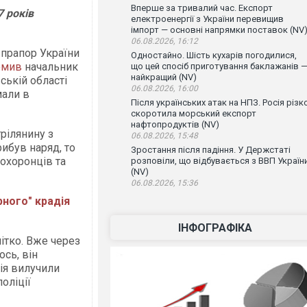
Вперше за тривалий час. Експорт
7 років
електроенергії з України перевищив
імпорт — основні напрямки поставок (NV
06.08.2026, 16:12
 прапор України
Одностайно. Шість кухарів погодилися,
омив
начальник
що цей спосіб приготування баклажанів 
найкращий (NV)
ській області
06.08.2026, 16:00
мали в
Після українських атак на НПЗ. Росія різк
скоротила морський експорт
нафтопродуктів (NV)
рілянину з
06.08.2026, 15:48
рибув наряд, то
Зростання після падіння. У Держстаті
оохоронців та
розповіли, що відбувається з ВВП Україн
(NV)
06.08.2026, 15:36
рного" крадія
ІНФОГРАФІКА
ітко. Вже через
сь, він
дія вилучили
поліції