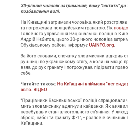
30-річний чоловік затриманий, йому "світить" до 
позбавлення волі.
На Київщині затримали чоловіка, який розстріляв
та погрожував поліцейським гранатою. Як
повід
Головного управління Національної поліції в Київ
Андрій Нєбитов, цього 30-річного чоловіка затри
Обухівському районі, інформує
UAINFO.org
.
За його словами, спочатку зловмисник відкрив ст
рушниці по українському стягу, а коли на місце п
взяв до рук гранату і погрожував підірвати прав
себе.
Читайте також:
На Київщині впіймали "легенда
авто. ВІДЕО
"Працівники Васильківської поліції спрацювали ч
мить зловмиснику вдягнули кайданки. Як виявило
перебував у стані алкогольного сп’яніння. У лихо
зброю, набої та гранату Ф-1", - розповів очільник 
Київщини.