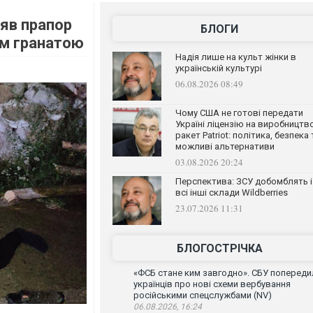
ляв прапор
БЛОГИ
им гранатою
Надія лише на культ жінки в
українській культурі
06.08.2026 08:49
Чому США не готові передати
Україні ліцензію на виробництв
ракет Patriot: політика, безпека 
можливі альтернативи
03.08.2026 20:24
Перспектива: ЗСУ добомблять і
всі інші склади Wildberries
23.07.2026 11:31
БЛОГОСТРІЧКА
«ФСБ стане ким завгодно». СБУ попереди
українців про нові схеми вербування
російськими спецслужбами (NV)
06.08.2026, 16:24