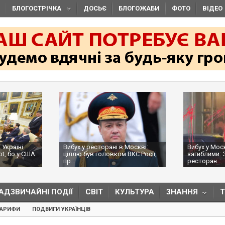
БЛОГОСТРІЧКА
ДОСЬЄ
БЛОГОЖАБИ
ФОТО
ВІДЕО
 Україні
Вибух у ресторані в Москві:
Вибух у Мос
ot, бо у США
ціллю був головком ВКС Росії,
загиблими: 
пр...
ресторан...
АДЗВИЧАЙНІ ПОДІЇ
СВІТ
КУЛЬТУРА
ЗНАННЯ
ТАРИФИ
ПОДВИГИ УКРАЇНЦІВ