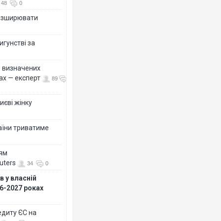
48
0
розширювати
игунстві за
ко визначених
ах — експерт
89
иєві жінку
раїни триватиме
ням
uters
34
0
 у власній
26-2027 роках
едиту ЄС на