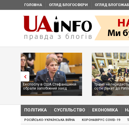
ГОЛОВНА
ОГЛЯД БЛОГОСФЕРИ
ОГЛЯД БЛОГОЖАБ
Експослу в США Стефанішиній
Трамп не передасть
обрали запобіжний захід
сотні ракет до Patri
...
ПОЛІТИКА
СУСПІЛЬСТВО
ЕКОНОМІКА
Н
РОСІЙСЬКО-УКРАЇНСЬКА ВІЙНА
КОРОНАВІРУС COVID-19