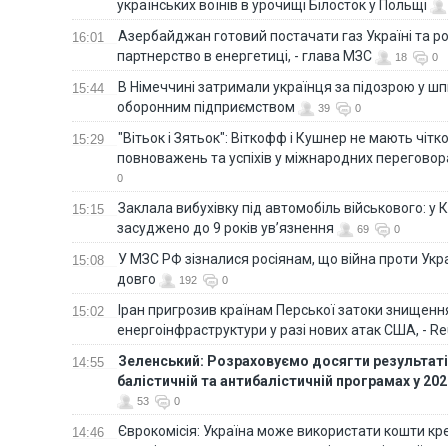
українських воїнів в урочищі Білосток у Польщі
Азербайджан готовий постачати газ Україні та 
16:01
партнерство в енергетиці, - глава МЗС
18
0
В Німеччині затримали українця за підозрою у шп
15:44
оборонним підприємством
39
0
"Вітьок і Зятьок": Віткофф і Кушнер не мають чіт
15:29
повноважень та успіхів у міжнародних переговор
0
Заклала вибухівку під автомобіль військового: у К
15:15
засуджено до 9 років ув’язнення
69
0
У МЗС РФ зізналися росіянам, що війна проти Ук
15:08
довго
192
0
Іран пригрозив країнам Перської затоки знищен
15:02
енергоінфраструктури у разі нових атак США, - Re
Зеленський: Розраховуємо досягти результатів
14:55
балістичній та антибалістичній програмах у 20
53
0
Єврокомісія: Україна може використати кошти кр
14:46