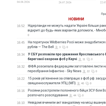
у ліс
в с
04.08.2026
28.07.2026
22.0
Обо
сто
Пра
НОВИНИ
Нідерланди не можуть надати Україні більше ракет
16:52
відкриті до будь-яких варіантів допомоги, - Міно
0
На порятунок Wildberries Росії може знадобитися
16:45
рублів — The Bell
3
0
У СБУ розповіли про ураження Ярославського 
16:34
берегової охорони фсб у Керчі
11
0
ФІФА розсилала федераціям заготовлені листи н
16:32
переобрання Інфантіно - Sky News
22
0
15 років ув’язнення за співпрацю з фсб рф: засу
16:22
священнослужителя УПЦ (МП)
40
0
Росіяни розстріляли полоненого бійця ЗСУ біля В
16:16
розпочато розслідування
44
0
Невідомі вчинили акт вандалізму на місці вшану
16:10