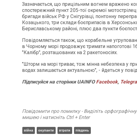
Зазначається, що прицільним вогнем вражено к
спостережний пункт 205-тої окремої мотострілец
бригади військ РФ у Снігурівці, понтонну перепр
Козацького, три склади боєприпасів в Херсонськ
Бериславському районі, плюс два пункти боєпост
Повідомляється також, що корабельне угрупова
в Чорному морі продовжує тримати напоготові 16
"Калібр", розташованих на 2 ракетоносіях.
"Шторм на морі триває, тож мінна небезпека у п
водах залишається актуальною", - йдеться у пові
Підписуйся на сторінки UAINFO
Facebook
,
Telegr
Повідомити про помилку - Виділіть орфографічн
мишею і натисніть Ctrl + Enter
війна
окупанти
втрати
південь