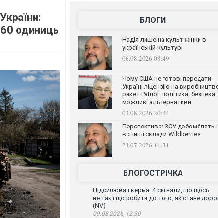
України:
БЛОГИ
 60 одиниць
Надія лише на культ жінки в
українській культурі
06.08.2026 08:49
Чому США не готові передати
Україні ліцензію на виробництв
ракет Patriot: політика, безпека 
можливі альтернативи
03.08.2026 20:24
Перспектива: ЗСУ добомблять і
всі інші склади Wildberries
23.07.2026 11:31
БЛОГОСТРІЧКА
Підсилювач керма. 4 сигнали, що щось
не так і що робити до того, як стане доро
(NV)
09.08.2026, 12:30