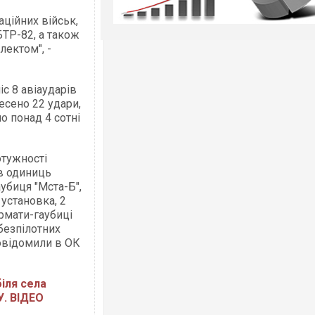
аційних військ,
БТР-82, а також
лектом", -
с 8 авіаударів
есено 22 удари,
о понад 4 сотні
отужності
ів одиниць
аубиця "Мста-Б",
установка, 2
армати-гаубиці
 безпілотних
повідомили в ОК
біля села
У. ВІДЕО