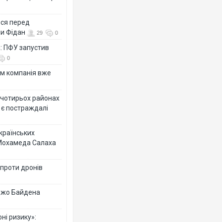
ься перед
ни Фідан
29
0
а: ПФУ запустив
0
ям компанія вже
у чотирьох районах
 є постраждалі
українських
 Мохамеда Салаха
 проти дронів
 Джо Байдена
ні ризику»: