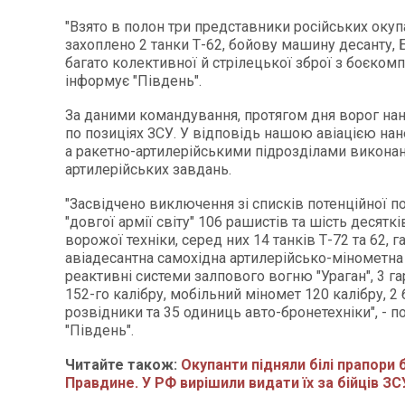
"Взято в полон три представники російських окуп
захоплено 2 танки Т-62, бойову машину десанту, 
багато колективної й стрілецької зброї з боєкомп
інформує "Південь".
За даними командування, протягом дня ворог нані
по позиціях ЗСУ. У відповідь нашою авіацією нан
а ракетно-артилерійськими підрозділами виконан
артилерійських завдань.
"Засвідчено виключення зі списків потенційної п
"довгої армії світу" 106 рашистів та шість десятк
ворожої техніки, серед них 14 танків Т-72 та 62, г
авіадесантна самохідна артилерійсько-мінометна 
реактивні системи залпового вогню "Ураган", 3 г
152-го калібру, мобільний міномет 120 калібру, 2
розвідники та 35 одиниць авто-бронетехніки", - 
"Південь".
Читайте також:
Окупанти підняли білі прапори 
Правдине. У РФ вирішили видати їх за бійців ЗС