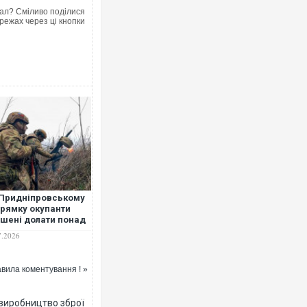
ал? Сміливо поділися
режах через ці кнопки
Придніпровському
рямку окупанти
шені долати понад
км пішки до позицій,
7.2026
ійськовий
вила коментування ! »
 виробництво зброї