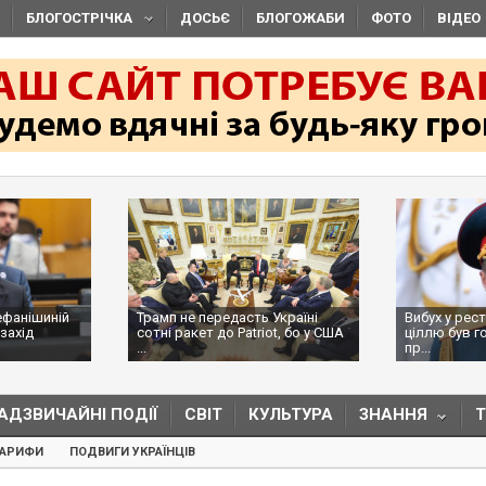
БЛОГОСТРІЧКА
ДОСЬЄ
БЛОГОЖАБИ
ФОТО
ВІДЕО
ефанішиній
Трамп не передасть Україні
Вибух у рес
захід
сотні ракет до Patriot, бо у США
ціллю був г
...
пр...
АДЗВИЧАЙНІ ПОДІЇ
СВІТ
КУЛЬТУРА
ЗНАННЯ
ТАРИФИ
ПОДВИГИ УКРАЇНЦІВ