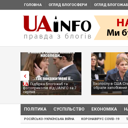
ГОЛОВНА
ОГЛЯД БЛОГОСФЕРИ
ОГЛЯД БЛОГОЖАБ
Експослу в США Ст
Підбірка блогожаб та
обрали запобіжний 
фотоприколів від UAINFO за 7
серпня
ПОЛІТИКА
СУСПІЛЬСТВО
ЕКОНОМІКА
Н
РОСІЙСЬКО-УКРАЇНСЬКА ВІЙНА
КОРОНАВІРУС COVID-19