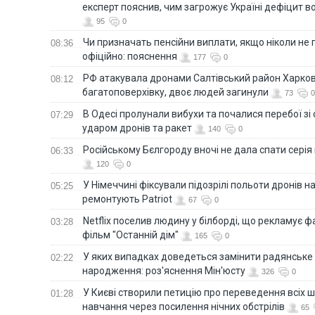
експерт пояснив, чим загрожує Україні дефіцит в
95
0
Чи призначать пенсійни виплати, якщо ніколи не
08:36
офіційно: пояснення
177
0
РФ атакувала дронами Салтівський район Харкова
08:12
багатоповерхівку, двоє людей загинули
73
0
В Одесі пролунали вибухи та почалися перебої зі с
07:29
ударом дронів та ракет
140
0
Російському Бєлгороду вночі не дала спати серія
06:33
120
0
У Німеччині фіксували підозрілі польоти дронів н
05:25
ремонтують Patriot
67
0
Netflix поселив людину у білборді, що рекламує 
03:28
фільм "Останній дім"
165
0
У яких випадках доведеться замінити радянське
02:22
народження: роз'яснення Мін'юсту
326
0
У Києві створили петицію про переведення всіх ш
01:28
навчання через посилення нічних обстрілів
65