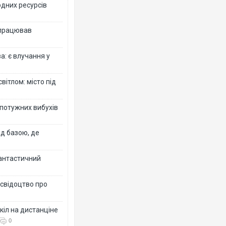
одних ресурсів
 працював
: є влучання у
вітлом: місто під
 потужних вибухів
ад базою, де
фантастичний
 свідоцтво про
кіл на дистанціне
0