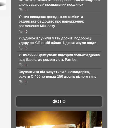
Остаточна точка без повернень: Олександр Усік
анонсував свій прощальний поєдинок
0
У яких випадках доведеться замінити
радянське свідоцтво про народження:
роз'яснення Мін'юсту
0
У будинок влучили п'ять дронів: подробиці
удару по Київській області, де загинули люди
0
У Німеччині фіксували підозрілі польоти дронів
над базою, де ремонтують Patriot
0
Окупанти за ніч випустили 6 «Іскандерів»,
ракети С-400 та понад 150 дронів різного типу
0
ФОТО