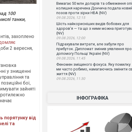
Вимагає 50 млн доларів та обмеження опі
колишня наречена Дончича подала нови
над 100
позов проти зірки НБА (NV)
09.08.2026, 12:15
числі танки,
Шість найкорисніших видів бобових для
здоров’я — та що з ними можна приготув
(NV)
антів, захоплено
09.08.2026, 12:00
домляє
Підрахували витрати, але забули про
оби 2 вересня,
прибуток. Дипломат змінив уявлення про
допомогу Польщі Україні (NV)
09.08.2026, 11:45
Феномен зміщеного фокуса. Яку помилку
становка
ми часто робимо, намагаючись змінити с
нні у знищенні
життя (NV)
управління та
09.08.2026, 11:30
позиційні бої,
имувати зайняті
 протилежно
ІНФОГРАФІКА
начає
ть порятунку від
нелі та