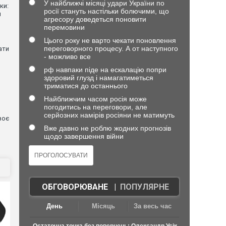
У найближчі місяці удари України по
ки:
росії стануть настільки болючими, що
й
агресору доведеться поновити
перемовини
Цього року не варто чекати поновлення
переговорного процесу. А от наступного
ати
- можливо все
рф навпаки піде на ескалацію попри
здоровий глузд і намагатиметься
триматися до останнього
Найближчим часом росія може
погодитись на переговори, але
серйозних намірів росіяни не матимуть
воє
Вже давно не роблю жодних прогнозів
щодо завершення війни
ОБГОВОРЮВАНЕ
|
ПОПУЛЯРНЕ
День
Місяць
За весь час