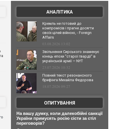
АНАЛІТИКА
Кремль не готовий до
компромісів і прагне досягти
своїх цілей війною, - Foreign
Affairs
03.08.2026 13:02
о
Звільнення Сирського знаменує
та
кінець епохи "старої гвардії" в
українській армії — NYT
23.07.2026 10:32
Повний текст резонансного
брифінга Михайла Федорова
18.07.2026 09:27
ОПИТУВАННЯ
На вашу думку, коли далекобійні санкції
го
України примусять росію сісти за стіл
переговорів?