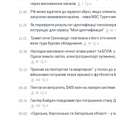
через виснаження запасів
7
0
РФ може вдатися до ядерної зброї, якщо опинит
11:49
загрозою виживання країни, - лава МЗС Туреччи
Як перевірити результат ідентифікації пенсіонер
11:25
інструкцію для сервісу "Моя ідентифікація"
60
Трамп хоче Гренландії: пов'язана з його оточенн
11:01
везе туди бурове обладнання
70
0
Наслідки масованої нічної атаки ракет та БПЛА: 
10:38
Одеси зникло світло, електротранспорт зупинено,
45
0
Приїхав за паспортом та квартирою": у полон до 
10:13
військових потрапив тезка зіркового футболіста
192
0
Пентагон витратить $400 млн на лазерні системи
09:48
30
0
Гантер Байден повідомив про погіршення стану
09:24
133
0
«Одеська, Херсонська та Запорізька області – у зо
09:00