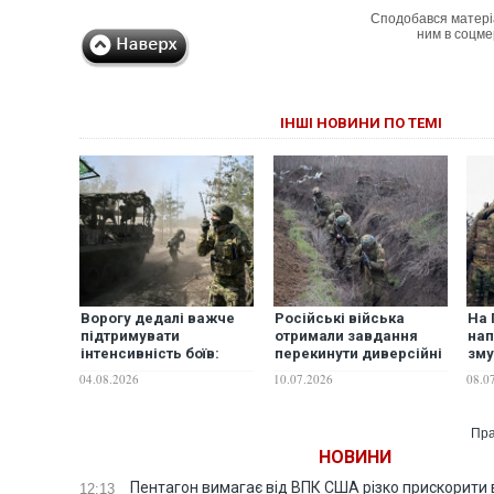
Сподобався матері
ним в соцме
ІНШІ НОВИНИ ПО ТЕМІ
Ворогу дедалі важче
Російські війська
На 
підтримувати
отримали завдання
нап
інтенсивність боїв:
перекинути диверсійні
зму
Братчук розповів про
групи до Оріхова -
10 
04.08.2026
10.07.2026
08.0
ситуацію на
речник СОП
- в
південному фронті
Пра
НОВИНИ
Пентагон вимагає від ВПК США різко прискорити
12:13