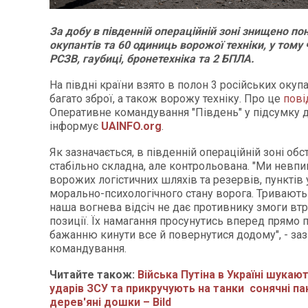
За добу в південній операційній зоні знищено по
окупантів та 60 одиниць ворожої техніки, у тому 
РСЗВ, гаубиці, бронетехніка та 2 БПЛА.
На півдні країни взято в полон 3 російських окуп
багато зброї, а також ворожу техніку. Про це
пові
Оперативне командування "Південь" у підсумку д
інформує
UAINFO.org
.
Як зазначається, в південній операційній зоні об
стабільно складна, але контрольована. "Ми невпи
ворожих логістичних шляхів та резервів, пунктів 
морально-психологічного стану ворога. Тривають 
наша вогнева відсіч не дає противнику змоги втр
позиції. Їх намагання просунутись вперед прямо
бажанню кинути все й повернутися додому", - заз
командування.
Читайте також:
Війська Путіна в Україні шукаю
ударів ЗСУ та прикручують на танки сонячні па
дерев'яні дошки – Bild