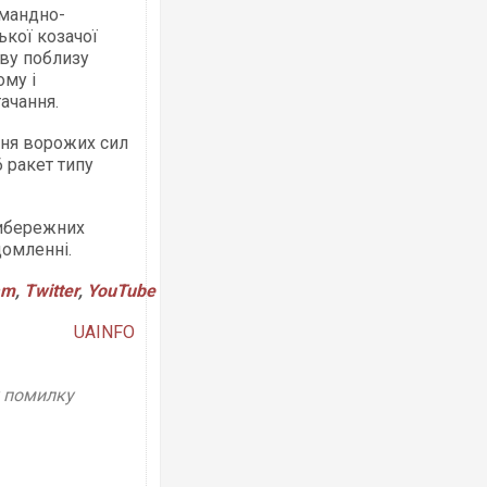
омандно-
ької козачої
аву поблизу
ому і
ачання.
Ворог завдав комбінованого удару п
двоє поранених. Ще десятеро пост
ння ворожих сил
після атаки БПЛА по ринку на Сумщин
 ракет типу
рибережних
домленні.
am
,
Twitter
,
YouTube
UAINFO
у помилку
Приїхав за паспортом та квартирою"
до українських військових потрапив
зіркового футболіста Мохамеда Сал