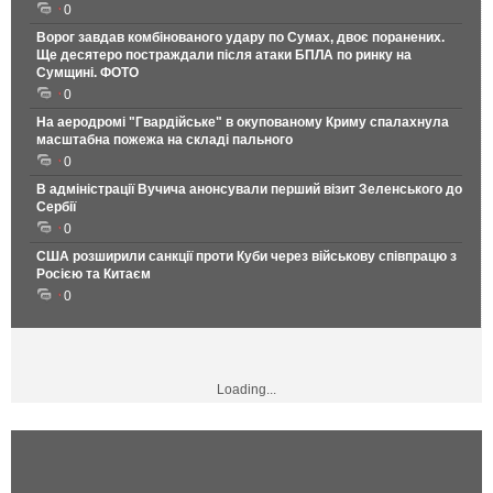
0
Ворог завдав комбінованого удару по Сумах, двоє поранених.
Ще десятеро постраждали після атаки БПЛА по ринку на
Сумщині. ФОТО
0
На аеродромі "Гвардійське" в окупованому Криму спалахнула
масштабна пожежа на складі пального
0
В адміністрації Вучича анонсували перший візит Зеленського до
Сербії
0
США розширили санкції проти Куби через військову співпрацю з
Росією та Китаєм
0
Loading...