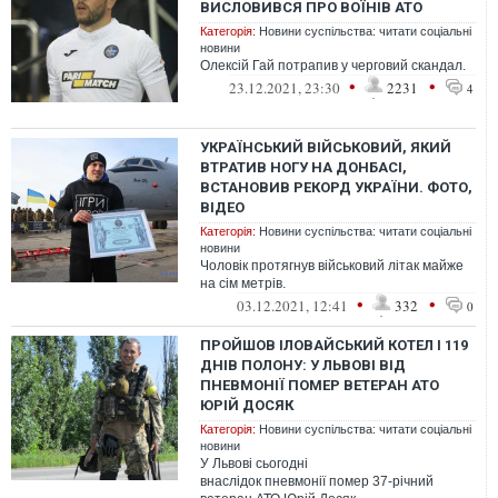
ВИСЛОВИВСЯ ПРО ВОЇНІВ АТО
Категорія:
Новини суспільства: читати соціальні
новини
Олексій Гай потрапив у черговий скандал.
•
•
23.12.2021, 23:30
2231
4
УКРАЇНСЬКИЙ ВІЙСЬКОВИЙ, ЯКИЙ
ВТРАТИВ НОГУ НА ДОНБАСІ,
ВСТАНОВИВ РЕКОРД УКРАЇНИ. ФОТО,
ВІДЕО
Категорія:
Новини суспільства: читати соціальні
новини
Чоловік протягнув військовий літак майже
на сім метрів.
•
•
03.12.2021, 12:41
332
0
ПРОЙШОВ ІЛОВАЙСЬКИЙ КОТЕЛ І 119
ДНІВ ПОЛОНУ: У ЛЬВОВІ ВІД
ПНЕВМОНІЇ ПОМЕР ВЕТЕРАН АТО
ЮРІЙ ДОСЯК
Категорія:
Новини суспільства: читати соціальні
новини
У Львові сьогодні
внаслідок пневмонії помер 37-річний