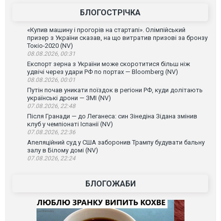
БЛОГОСТРІЧКА
«Купив машину і прогорів на стартапі». Олімпійський
призер з України сказав, на що витратив призові за бронзу
Токіо-2020 (NV)
08.08.2026, 00:31
Експорт зерна з України може скоротитися більш ніж
удвічі через удари РФ по портах — Bloomberg (NV)
08.08.2026, 00:01
Путін почав уникати поїздок в регіони РФ, куди долітають
українські дрони — ЗМІ (NV)
07.08.2026, 22:48
Після Гранади — до Леганеса: син Зінедіна Зідана змінив
клуб у чемпіонаті Іспанії (NV)
07.08.2026, 22:36
Апеляційний суд у США заборонив Трампу будувати бальну
залу в Білому домі (NV)
07.08.2026, 22:24
БЛОГОЖАБИ