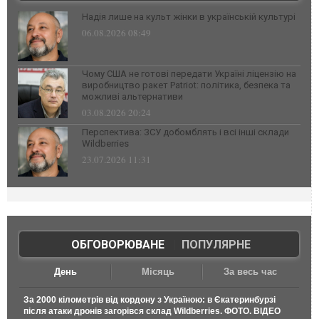
Надія лише на культ жінки в українській культурі
06.08.2026 08:49
Чому США не готові передати Україні ліцензію на
виробництво ракет Patriot: політика, безпека та
можливі альтернативи
03.08.2026 20:24
Перспектива: ЗСУ добомблять і всі інші склади
Wildberries
23.07.2026 11:31
ОБГОВОРЮВАНЕ
|
ПОПУЛЯРНЕ
День
Місяць
За весь час
За 2000 кілометрів від кордону з Україною: в Єкатеринбурзі
після атаки дронів загорівся склад Wildberries. ФОТО. ВІДЕО