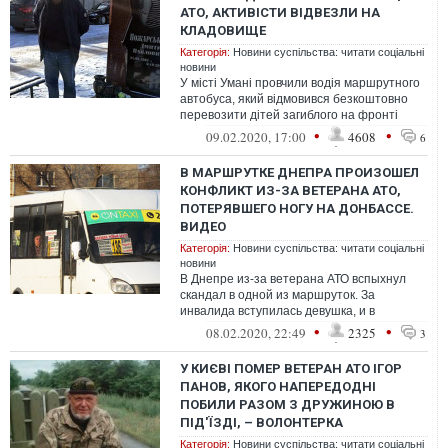
АТО, АКТИВІСТИ ВІДВЕЗЛИ НА
КЛАДОВИЩЕ
Категорія:
Новини суспільства: читати соціальні
новини
У місті Умані провчили водія маршрутного
автобуса, який відмовився безкоштовно
перевозити дітей загиблого на фронті
учасника бойових дій Дмитра Пожарс...
•
•
09.02.2020, 17:00
4608
6
В МАРШРУТКЕ ДНЕПРА ПРОИЗОШЕЛ
КОНФЛИКТ ИЗ-ЗА ВЕТЕРАНА АТО,
ПОТЕРЯВШЕГО НОГУ НА ДОНБАССЕ.
ВИДЕО
Категорія:
Новини суспільства: читати соціальні
новини
В Днепре из-за ветерана АТО вспыхнул
скандал в одной из маршруток. За
инвалида вступилась девушка, и в
маршрутке начался конфликт.
•
•
08.02.2020, 22:49
2325
3
У КИЄВІ ПОМЕР ВЕТЕРАН АТО ІГОР
ПАНОВ, ЯКОГО НАПЕРЕДОДНІ
ПОБИЛИ РАЗОМ З ДРУЖИНОЮ В
ПІД'ЇЗДІ, – ВОЛОНТЕРКА
Категорія:
Новини суспільства: читати соціальні