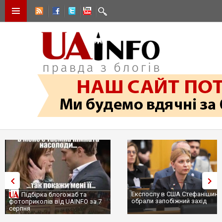
Експослу в США Стефанішині
Підбірка блогожаб та
обрали запобіжний захід
фотоприколів від UAINFO за 7
серпня