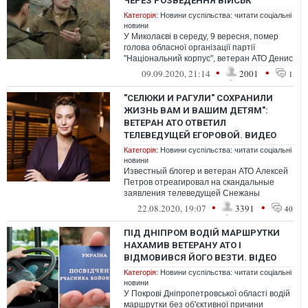
ЧЕРЕЗ РОЗВЕДЕННЯ ВІЙСЬК
Категорія:
Новини суспільства: читати соціальні
новини
У Миколаєві в середу, 9 вересня, помер
голова обласної організації партії
"Національний корпус", ветеран АТО Денис
Янтар.
•
•
09.09.2020, 21:14
2001
1
"СЕЛЮКИ И РАГУЛИ" СОХРАНИЛИ
ЖИЗНЬ ВАМ И ВАШИМ ДЕТЯМ":
ВЕТЕРАН АТО ОТВЕТИЛ
ТЕЛЕВЕДУЩЕЙ ЕГОРОВОЙ. ВИДЕО
Категорія:
Новини суспільства: читати соціальні
новини
Известный блогер и ветеран АТО Алексей
Петров отреагировал на скандальные
заявления телеведущей Снежаны
Егоровой об украинских бойцах, воюющих
•
•
22.08.2020, 19:07
3391
40
на Донб...
ПІД ДНІПРОМ ВОДІЙ МАРШРУТКИ
НАХАМИВ ВЕТЕРАНУ АТО І
ВІДМОВИВСЯ ЙОГО ВЕЗТИ. ВІДЕО
Категорія:
Новини суспільства: читати соціальні
новини
У Покрові Дніпропетровської області водій
маршрутки без об'єктивної причини