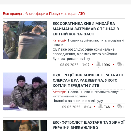
Вся правда з блогосфери
»
Пошук
» ветеран АТО
ЕКССОРАТНИКА КИВИ МИХАЙЛА
МАЙМАНА ЗАТРИМАВ СПЕЦНАЗ В
ЕЛІТНІЙ КОНЧА-ЗАСПІ
Категорія:
Новини суспільства: читати соціальні
новини
СБУ вже розслідує одне кримінальне
провадження, в рамках якого Маймана
було затримано влітку
•
•
08.09.2022, 13:07
1006
0
СУД ГРЕЦІЇ ЗВІЛЬНИВ ВЕТЕРАНА АТО
ОЛЕКСАНДРА РАДКЕВИЧА, ЯКОГО
ХОТІЛИ ПЕРЕДАТИ ЛИТВІ
Категорія:
Політичні новини України та світу:
читати новини політики
Чоловіка звільнили в залі суду.
•
•
09.02.2022, 18:04
748
0
ЕКС-ФУТБОЛІСТ ШАХТАРЯ ТА ЗБІРНОЇ
УКРАЇНИ ЗНЕВАЖЛИВО