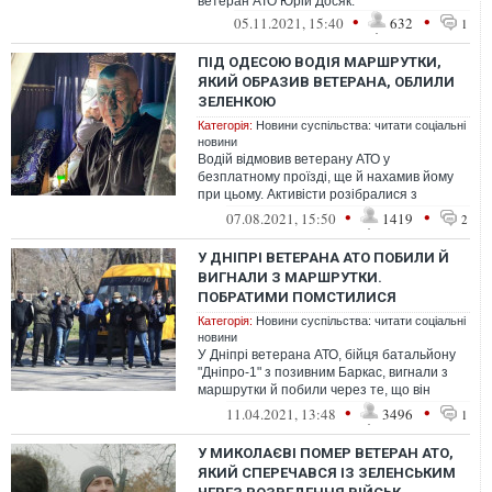
ветеран АТО Юрій Досяк.
•
•
05.11.2021, 15:40
632
1
ПІД ОДЕСОЮ ВОДІЯ МАРШРУТКИ,
ЯКИЙ ОБРАЗИВ ВЕТЕРАНА, ОБЛИЛИ
ЗЕЛЕНКОЮ
Категорія:
Новини суспільства: читати соціальні
новини
Водій відмовив ветерану АТО у
безплатному проїзді, ще й нахамив йому
при цьому. Активісти розібралися з
маршрутником
•
•
07.08.2021, 15:50
1419
2
У ДНІПРІ ВЕТЕРАНА АТО ПОБИЛИ Й
ВИГНАЛИ З МАРШРУТКИ.
ПОБРАТИМИ ПОМСТИЛИСЯ
Категорія:
Новини суспільства: читати соціальні
новини
У Дніпрі ветерана АТО, бійця батальйону
"Дніпро-1" з позивним Баркас, вигнали з
маршрутки й побили через те, що він
нібито хотів скористатися правом п...
•
•
11.04.2021, 13:48
3496
1
У МИКОЛАЄВІ ПОМЕР ВЕТЕРАН АТО,
ЯКИЙ СПЕРЕЧАВСЯ ІЗ ЗЕЛЕНСЬКИМ