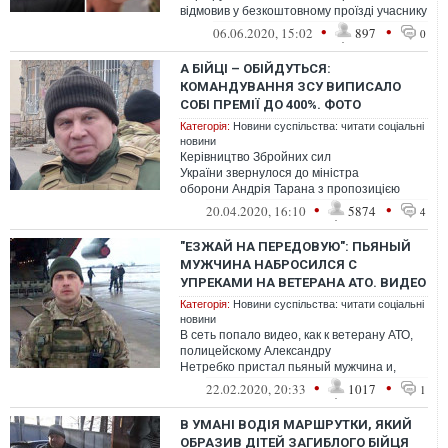
відмовив у безкоштовному проїзді учаснику
бойових дій при наявності пільги...
•
•
06.06.2020, 15:02
897
0
А БІЙЦІ – ОБІЙДУТЬСЯ:
КОМАНДУВАННЯ ЗСУ ВИПИСАЛО
СОБІ ПРЕМІЇ ДО 400%. ФОТО
Категорія:
Новини суспільства: читати соціальні
новини
Керівництво Збройних сил
України звернулося до міністра
оборони Андрія Тарана з пропозицією
надати їм премії в розмірі від 10% до 400%
•
•
20.04.2020, 16:10
5874
4
окладу.
"ЕЗЖАЙ НА ПЕРЕДОВУЮ": ПЬЯНЫЙ
МУЖЧИНА НАБРОСИЛСЯ С
УПРЕКАМИ НА ВЕТЕРАНА АТО. ВИДЕО
Категорія:
Новини суспільства: читати соціальні
новини
В сеть попало видео, как к ветерану АТО,
полицейскому Александру
Нетребко пристал пьяный мужчина и,
используя нецензурную лексику, призывал
•
•
22.02.2020, 20:33
1017
1
его ехать ...
В УМАНІ ВОДІЯ МАРШРУТКИ, ЯКИЙ
ОБРАЗИВ ДІТЕЙ ЗАГИБЛОГО БІЙЦЯ