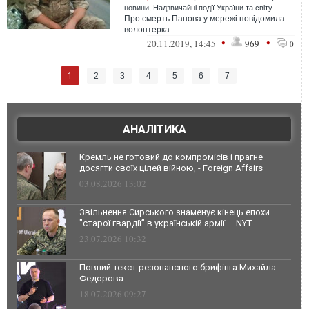
новини
,
Надзвичайні події України та світу.
Про смерть Панова у мережі повідомила
волонтерка
•
•
20.11.2019, 14:45
969
0
1
2
3
4
5
6
7
АНАЛІТИКА
Кремль не готовий до компромісів і прагне
досягти своїх цілей війною, - Foreign Affairs
03.08.2026 13:02
Звільнення Сирського знаменує кінець епохи
"старої гвардії" в українській армії — NYT
23.07.2026 10:32
Повний текст резонансного брифінга Михайла
Федорова
18.07.2026 09:27