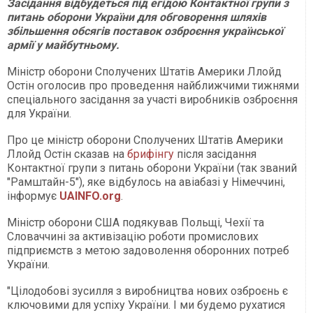
Засідання відбудеться під егідою Контактної групи з
питань оборони України для обговорення шляхів
збільшення обсягів поставок озброєння української
армії у майбутньому.
Міністр оборони Сполучених Штатів Америки Ллойд
Остін оголосив про проведення найближчими тижнями
спеціального засідання за участі виробників озброєння
для України.
Про це міністр оборони Сполучених Штатів Америки
Ллойд Остін сказав на
брифінгу
після засідання
Контактної групи з питань оборони України (так званий
"Рамштайн-5"), яке відбулось на авіабазі у Німеччині,
інформує
UAINFO.org
.
Міністр оборони США подякував Польщі, Чехії та
Словаччині за активізацію роботи промислових
підприємств з метою задоволення оборонних потреб
України.
"Цілодобові зусилля з виробництва нових озброєнь є
ключовими для успіху України. І ми будемо рухатися