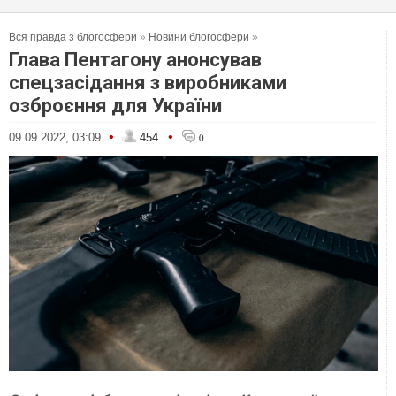
Вся правда з блогосфери
»
Новини блогосфери
»
Глава Пентагону анонсував
спецзасідання з виробниками
озброєння для України
•
•
09.09.2022, 03:09
454
0