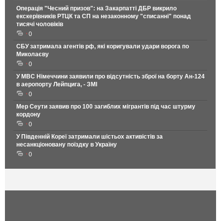
Операція "Чесний призов": на Закарпатті ДБР викрило
екскерівників РТЦК та СП на незаконному "списанні" понад
тисячі чоловіків
0
СБУ затримала агентів рф, які коригували удари ворога по
Миколаєву
0
У МВС Німеччини заявили про відсутність зброї на борту Ан-124
в аеропорту Лейпцига, - ЗМІ
0
Мер Сеути заявив про 100 загиблих мігрантів під час штурму
кордону
0
У Південній Кореї затримали шістьох активістів за
несанкціоновану поїздку в Україну
0