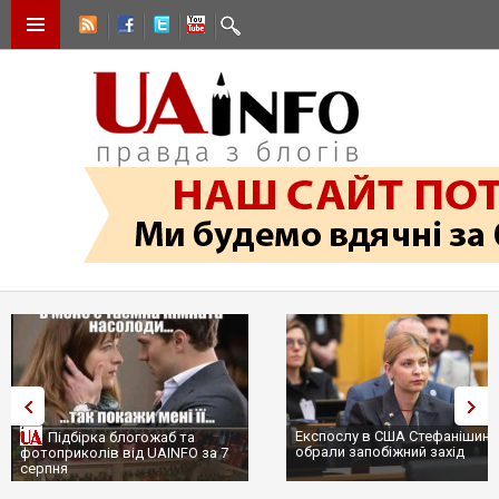
Експослу в США Стефанішині
Підбірка блогожаб та
обрали запобіжний захід
фотоприколів від UAINFO за 7
серпня