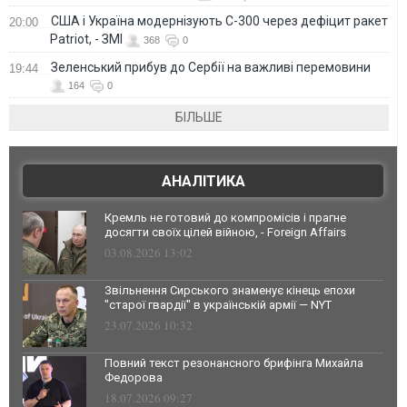
США і Україна модернізують С-300 через дефіцит ракет
20:00
Patriot, - ЗМІ
368
0
Зеленський прибув до Сербії на важливі перемовини
19:44
164
0
БІЛЬШЕ
АНАЛІТИКА
Кремль не готовий до компромісів і прагне
досягти своїх цілей війною, - Foreign Affairs
03.08.2026 13:02
Звільнення Сирського знаменує кінець епохи
"старої гвардії" в українській армії — NYT
23.07.2026 10:32
Повний текст резонансного брифінга Михайла
Федорова
18.07.2026 09:27