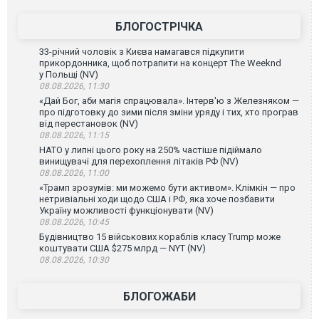
БЛОГОСТРІЧКА
33-річний чоловік з Києва намагався підкупити
прикордонника, щоб потрапити на концерт The Weeknd
у Польщі (NV)
08.08.2026, 11:30
«Дай Бог, аби магія спрацювала». Інтерв'ю з Железняком —
про підготовку до зими після зміни уряду і тих, хто програв
від перестановок (NV)
08.08.2026, 11:15
НАТО у липні цього року на 250% частіше підіймало
винищувачі для перехоплення літаків РФ (NV)
08.08.2026, 11:00
«Трамп зрозумів: ми можемо бути активом». Клімкін — про
нетривіальні ходи щодо США і РФ, яка хоче позбавити
Україну можливості функціонувати (NV)
08.08.2026, 10:45
Будівництво 15 військових кораблів класу Trump може
коштувати США $275 млрд — NYT (NV)
08.08.2026, 10:30
БЛОГОЖАБИ