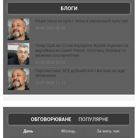
БЛОГИ
Надія лише на культ жінки в українській культурі
06.08.2026 08:49
Чому США не готові передати Україні ліцензію на
виробництво ракет Patriot: політика, безпека та
можливі альтернативи
03.08.2026 20:24
Перспектива: ЗСУ добомблять і всі інші склади
Wildberries
23.07.2026 11:31
ОБГОВОРЮВАНЕ
|
ПОПУЛЯРНЕ
День
Місяць
За весь час