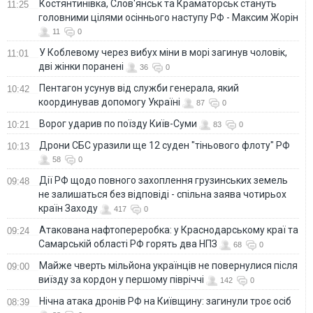
Костянтинівка, Слов'янськ та Краматорськ стануть
11:25
головними цілями осіннього наступу РФ - Максим Жорін
11
0
У Коблевому через вибух міни в морі загинув чоловік,
11:01
дві жінки поранені
36
0
Пентагон усунув від служби генерала, який
10:42
координував допомогу Україні
87
0
Ворог ударив по поїзду Київ-Суми
10:21
83
0
Дрони СБС уразили ще 12 суден "тіньового флоту" РФ
10:13
58
0
Дії РФ щодо повного захоплення грузинських земель
09:48
не залишаться без відповіді - спільна заява чотирьох
країн Заходу
417
0
Атакована нафтопереробка: у Краснодарському краї та
09:24
Самарській області РФ горять два НПЗ
68
0
Майже чверть мільйона українців не повернулися після
09:00
виїзду за кордон у першому півріччі
142
0
Нічна атака дронів РФ на Київщину: загинули троє осіб
08:39