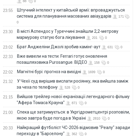
88
0
Штучний інтелект у китайській армії: впроваджується
23:55
система для планування масованих авіаударів
171
0
В місті Аспендос у Туреччині знайшли 2,2-метрову
23:30
мармурову статую бога лікування
201
0
Брат Анджеліни Джолі зробив камінг-аут
23:02
631
0
Вже вивели на тести: Ferrari готує оновлення
22:33
позашляховика Purosangue. ВІДЕО
158
0
Магнітні бурі: прогноз на вихідні
22:02
1699
0
У Чехії суд вирішив вислати росіянку, яка вийшла заміж
21:32
за чеха по телефону
528
0
Вийшов трейлер нової екранізації легендарного фільму
21:15
"Афера Томаса Крауна"
871
0
Спека ще затримується: в Укргідрометцентрі розповіли,
21:00
якою завтра буде погода в Україні
2810
0
Найкращий футболіст ЧС-2026 відмовив "Реалу" заради
20:33
переходу в "Барселону"
362
0