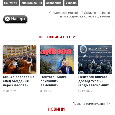
Пентагон
спецзасідання
озброєння
Україна
Сподобався матеріал? Сміливо поділися
ним в соцмережах через ці кнопки
ІНШІ НОВИНИ ПО ТЕМІ
ОБСЄ зібралася на
Пентагон може
Пентагон вивчає
спецзасідання
припинити
досвід України
через масовані
замовляти
щодо автономних
російські удари по
озброєння у
систем озброєння
15.01.2026
08.01.2026
07.12.2025
Україні
Raytheon: Трамп
для своїх ЗС, -
поставив
Гегсет
ультиматум
Правила коментування ! »
компанії, яка
НОВИНИ
виробляє системи
Patriot