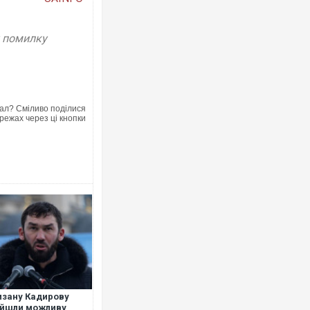
у помилку
Ворог завдав комбінованого удару
двоє поранених. Ще десятеро пос
ал? Сміливо поділися
після атаки БПЛА по ринку на Сумщ
режах через ці кнопки
В окупованій Ялті повідомляють п
порт: над містом навис стовп чорн
ВІДЕО
зану Кадирову
айшли можливу