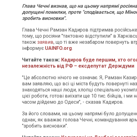
Глава Чечні визнав, що на цьому напрямі росіян
допущені помилки, проте "сподівається, що Мін
зробить висновки".
Глава Чечні Рамзан Кадиров підтримав російськ
тому, що росіяни "тактовно відступили" в Харківсь
також
заявив
, що ті вже незабаром повернуть втр
інформує
UAINFO.org
.
Читайте також:
Кадиров буде першим, хто ого
незалежність від РФ – ексдепутат Держдуми
"Це абсолютно нічого не означає. Я, Рамзан Казир
вам заявляю, що всі ці міста будуть повернуті на
знаходяться наші люди, хлопці спеціально укомп
цієї роботи, готові виїхати ще 10 тис. бійців, і м
часом дійдемо до Одеси", - сказав Кадиров.
За його словами, на цьому напрямі було допущен
однак, як вважає голова Чечні, командування ар
"зробить висновки".