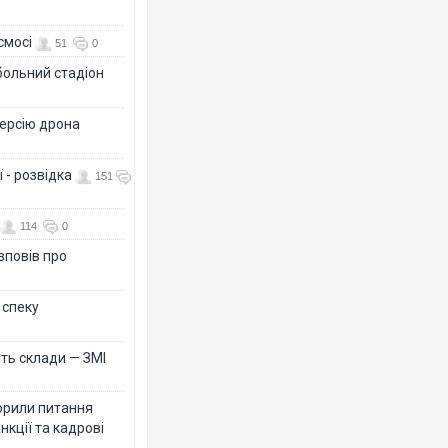
смосі
51
0
больний стадіон
версію дрона
 - розвідка
151
114
0
зповів про
 спеку
ть склади — ЗМІ
орили питання
нкції та кадрові