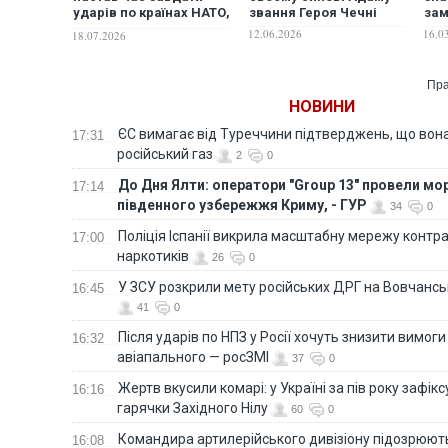
ударів по країнах НАТО,
звання Героя Чечні
зам
які постачають зброю
12.06.2026
16.0
18.07.2026
Україні
Пра
НОВИНИ
ЄС вимагає від Туреччини підтверджень, що вона
17:31
російський газ
2
0
До Дня Ялти: оператори "Group 13" провели мо
17:14
південного узбережжя Криму, - ГУР
34
0
Поліція Іспанії викрила масштабну мережу контра
17:00
наркотиків
26
0
У ЗСУ розкрили мету російських ДРГ на Вовчанс
16:45
41
0
Після ударів по НПЗ у Росії хочуть знизити вимоги
16:32
авіапального — росЗМІ
37
0
Жертв вкусили комарі: у Україні за пів року зафі
16:16
гарячки Західного Нілу
60
0
Командира артилерійського дивізіону підозрюют
16:08