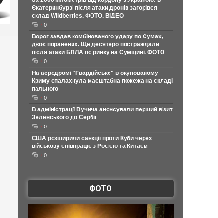
За 2000 кілометрів від кордону з Україною: в
Єкатеринбурзі після атаки дронів загорівся
склад Wildberries. ФОТО. ВІДЕО
0
Ворог завдав комбінованого удару по Сумах,
двоє поранених. Ще десятеро постраждали
після атаки БПЛА по ринку на Сумщині. ФОТО
0
На аеродромі "Гвардійське" в окупованому
Криму спалахнула масштабна пожежа на складі
пального
0
В адміністрації Вучича анонсували перший візит
Зеленського до Сербії
0
США розширили санкції проти Куби через
військову співпрацю з Росією та Китаєм
0
ФОТО