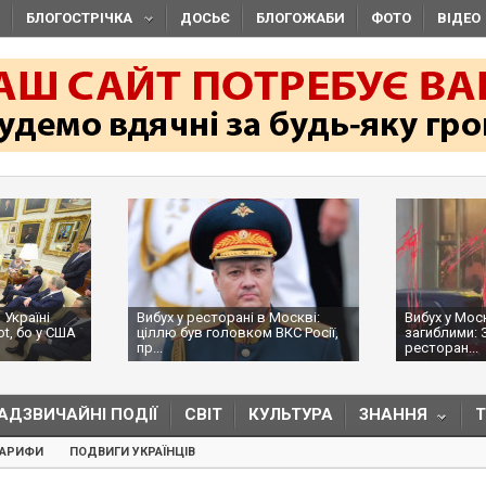
БЛОГОСТРІЧКА
ДОСЬЄ
БЛОГОЖАБИ
ФОТО
ВІДЕО
 Україні
Вибух у ресторані в Москві:
Вибух у Мос
ot, бо у США
ціллю був головком ВКС Росії,
загиблими: 
пр...
ресторан...
АДЗВИЧАЙНІ ПОДІЇ
СВІТ
КУЛЬТУРА
ЗНАННЯ
ТАРИФИ
ПОДВИГИ УКРАЇНЦІВ