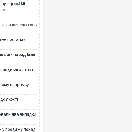
іну — росЗМІ
3.2026
вила коментування ! »
 не постачає
рський парад біля
банди мігрантів і
ькому напрямку
 до якості
ксували два випадки
ь у продажу понад