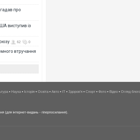
згадав про
ША виступив із
союзу
62
0
земного втручання
ьтура
•
Наука
•
Історія
•
Освіта
•
Авто
•
IT
•
Здоров'я
•
Спорт
•
Фото
•
Відео
•
Огляд блог
я (для інтернет-видань - гіперпосилання).