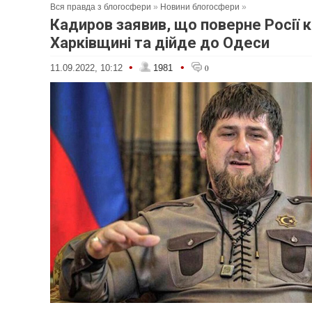
Вся правда з блогосфери
»
Новини блогосфери
»
Кадиров заявив, що поверне Росії 
Харківщині та дійде до Одеси
•
•
11.09.2022, 10:12
1981
0