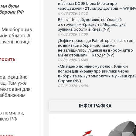
в заявах DOGE Ілона Маска про
ами були
«заощаджені» 215 млрд доларів — WP (NV
оборони РФ
07.08.2026, 17:12
Bihus.Info: забудовник, пов’язаний
з оточенням Єрмака та Медведчука,
е Міноборони у
зупинив роботи в Києві (NV)
07.08.2026, 17:00
кій області. А
Дефіцит ракет до Patriot: країн, які готові
ачені позиції,
поділитись з Україною, майже
не залишилось, ліцензії на виробництво
ми не отримали — нардеп (NV)
лосить
07.08.2026, 16:48
«Ми йдемо по мінному полю». Клімкін
попередив Україну про виклики через
вибори та зміну топ-політиків у низці краї
ов, офіційно
Європи (NV)
зад. Там уже
07.08.2026, 16:36
лектовані для
и найближчим
ІНФОГРАФІКА
о помилок,
мією РФ