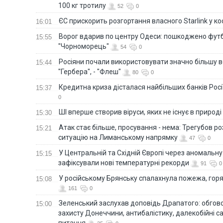
100 кг тротилу
52
0
ЄС прискорить розгортання власного Starlink у ко
16:01
Ворог вдарив по центру Одеси: пошкоджено фут
15:55
"Чорноморець"
54
0
Росіяни почали використовувати значно більшу 
15:44
"Гербера", - "Флеш"
80
0
Кредитна криза дісталася найбільших банків Росії
15:37
0
ШІ вперше створив віруси, яких не існує в природі
15:30
Атак стає більше, просування - нема: Трегубов ро
15:21
ситуацію на Лиманському напрямку
47
0
У Центральній та Східній Європі через аномальну
15:15
зафіксували нові температурні рекорди
91
0
У російському Брянську спалахнула пожежа, горя
15:08
161
0
Зеленський заслухав доповідь Драпатого: обгов
15:00
захисту Донеччини, антибалістику, далекобійні са
питання