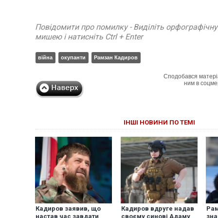
Повідомити про помилку - Виділіть орфографічн
мишею і натисніть Ctrl + Enter
війна
окупанти
Рамзан Кадиров
Сподобався матері
ним в соцме
ІНШІ НОВИНИ ПО ТЕМІ
Кадиров заявив, що
Кадиров вдруге надав
Рам
настав час завдати
своєму синові Адаму
зн