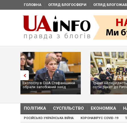
ГОЛОВНА
ОГЛЯД БЛОГОСФЕРИ
ОГЛЯД БЛОГОЖАБ
Експослу в США Стефанішиній
Трамп не передасть
обрали запобіжний захід
сотні ракет до Patri
...
ПОЛІТИКА
СУСПІЛЬСТВО
ЕКОНОМІКА
Н
РОСІЙСЬКО-УКРАЇНСЬКА ВІЙНА
КОРОНАВІРУС COVID-19