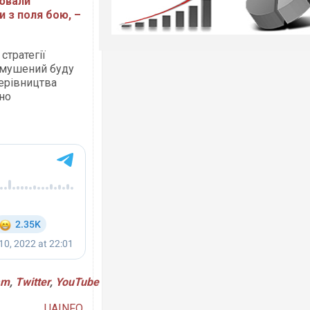
лювали
и з поля бою, –
стратегії
 змушений буду
керівництва
ьно
am
,
Twitter
,
YouTube
UAINFO