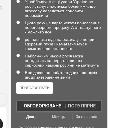
У найближчі місяці удари України по
росії стануть настільки болючими, що
)
агресору доведеться поновити
перемовини
Цього року не варто чекати поновлення
переговорного процесу. А от наступного
- можливо все
рф навпаки піде на ескалацію попри
здоровий глузд і намагатиметься
триматися до останнього
Найближчим часом росія може
погодитись на переговори, але
серйозних намірів росіяни не матимуть
н
Вже давно не роблю жодних прогнозів
щодо завершення війни
ОБГОВОРЮВАНЕ
|
ПОПУЛЯРНЕ
День
Місяць
За весь час