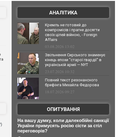
АНАЛІТИКА
Кремль не готовий до
компромісів і прагне досягти
своїх цілей війною, - Foreign
Affairs
03.08.2026 13:02
о
Звільнення Сирського знаменує
та
кінець епохи "старої гвардії" в
українській армії — NYT
23.07.2026 10:32
Повний текст резонансного
брифінга Михайла Федорова
18.07.2026 09:27
ОПИТУВАННЯ
На вашу думку, коли далекобійні санкції
V)
України примусять росію сісти за стіл
переговорів?