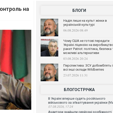
контроль на
БЛОГИ
Надія лише на культ жінки в
українській культурі
06.08.2026 08:49
Чому США не готові передати
Україні ліцензію на виробництв
ракет Patriot: політика, безпека 
можливі альтернативи
03.08.2026 20:24
Перспектива: ЗСУ добомблять і
всі інші склади Wildberries
23.07.2026 11:31
БЛОГОСТРІЧКА
В Україні вперше судять російського
військового за зґвалтування українки (N
07.08.2026, 17:24
Аудитори знайшли серйозні розбіжності