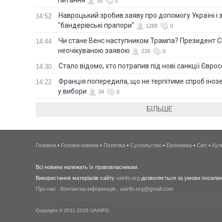
35
0
Навроцький зробив заяву про допомогу Україні і 
14:52
"бандерівські прапори"
1288
0
Чи стане Венс наступником Трампа? Президент С
14:44
неочікуваною заявою
239
0
Стало відомо, хто потрапив під нові санкції Євро
14:30
Франція попередила, що не терпітиме спроб іно
14:22
у вибори
34
0
БІЛЬШЕ
Головна
•
Головні новини
•
Політика
•
Суспільство
•
Економіка
•
Світ
•
Кул
Всі новини належать їх правовласникам.
Використання матеріалів сайту
uainfo.org
дозволяється за умови посиланн
Про нас
.
Контактна інформація
.
uainfo.org@gmail.com
Copyright © 2011-2026 UAINFO.