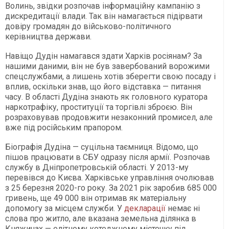
Волинь, звідки розпочав інформаційну кампанію з
дискредитації влади. Так він намагається підірвати
довіру громадян до військово-політичного
керівництва держави.
Навіщо Дудін намагався здати Харків росіянам? За
нашими даними, він не був завербований ворожими
спецслужбами, а лишень хотів зберегти свою посаду і
вплив, оскільки знав, що його відставка — питання
часу. В області Дудіна знають як головного куратора
наркотрафіку, проституції та торгівлі зброєю. Він
розраховував продовжити незаконний промисел, але
вже під російським прапором.
Біографія Дудіна — суцільна таємниця. Відомо, що
пішов працювати в СБУ одразу після армії. Розпочав
службу в Дніпропетровській області. У 2013-му
перевівся до Києва. Харківське управління очолював
з 25 березня 2020-го року. За 2021 рік заробив 685 000
гривень, ще 49 000 він отримав як матеріальну
допомогу за місцем служби. У
декларації
немає ні
слова про житло, але вказана земельна ділянка в
Княжичах — елітному котеджному містечку під