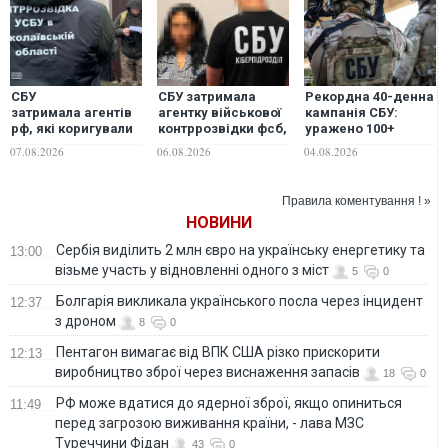
СБУ
СБУ затримала
Рекордна 40-денна
затримала агентів
агентку військової
кампанія СБУ:
рф, які коригували
контррозвідки фсб,
уражено 100+
удари ворога по
яка шпигувала для
стратегічних
07.08.2026
06.08.2026
04.08.2026
Миколаєву
ворога на
об'єктів у РФ та
Дніпропетровщині
знищено 21 тисячу
одиниць техніки
Правила коментування ! »
НОВИНИ
Сербія виділить 2 млн євро на українську енергетику та
13:00
візьме участь у відновленні одного з міст
5
0
Болгарія викликала українського посла через інцидент
12:37
з дроном
8
0
Пентагон вимагає від ВПК США різко прискорити
12:13
виробництво зброї через виснаження запасів
18
0
РФ може вдатися до ядерної зброї, якщо опиниться
11:49
перед загрозою виживання країни, - лава МЗС
Туреччини Фідан
43
0