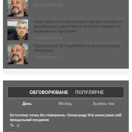
06.08.2026 08:49
Чому США не готові передати Україні ліцензію на
виробництво ракет Patriot: політика, безпека та
можливі альтернативи
03.08.2026 20:24
Перспектива: ЗСУ добомблять і всі інші склади
Wildberries
23.07.2026 11:31
ОБГОВОРЮВАНЕ
|
ПОПУЛЯРНЕ
День
Місяць
За весь час
Остаточна точка без повернень: Олександр Усік анонсував свій
прощальний поєдинок
0