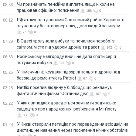
Чи призначать пенсійни виплати, якщо ніколи не
08:36
працював офіційно: пояснення
196
0
РФ атакувала дронами Салтівський район Харкова: є
08:12
влучання у багатоповерхівку, двоє людей загинули
73
0
В Одесі пролунали вибухи та почалися перебої зі
07:29
світлом: місто під ударом дронів та ракет
142
0
Російському Бєлгороду вночі не дала спати серія
06:33
потужних вибухів
124
0
У Німеччині фіксували підозрілі польоти дронів над
05:25
базою, де ремонтують Patriot
67
0
Netflix поселив людину у білборді, що рекламує
03:28
фантастичний фільм "Останній дім"
167
0
У яких випадках доведеться замінити радянське
02:22
свідоцтво про народження: роз'яснення Мін'юсту
338
0
У Києві створили петицію про переведення всіх шкіл на
01:28
дистанціне навчання через посилення нічних обстрілів