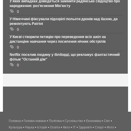
У яких випадках доведеться замінити радянське свідоцтво про
народження: роз'яснення Мін'юсту
0
У Німеччині фіксували підозрілі польоти дронів над базою, де
ремонтують Patriot
0
У Києві створили петицію про переведення всіх шкіл на
дистанціне навчання через посилення нічних обстрілів
0
Netflix поселив людину у білборді, що рекламує фантастичний
фільм "Останній дім"
0
Головна
•
Головні новини
•
Політика
•
Суспільство
•
Економіка
беспроводной
•
Світ
•
Культура
•
Наука
•
Історія
•
Освіта
•
Авто
•
IT
•
Здоров'я
интернет
•
Спорт
•
Фото
•