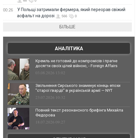
68
0
У Польщі затримали фермера, який переорав свіжий
00:26
асфальт на дорозі
566
0
БІЛЬШЕ
АНАЛІТИКА
Кремль не готовий до компромісів і прагне
досягти своїх цілей війною, - Foreign Affairs
03.08.2026 13:02
Звільнення Сирського знаменує кінець епохи
"старої гвардії" в українській армії — NYT
23.07.2026 10:32
Повний текст резонансного брифінга Михайла
Федорова
18.07.2026 09:27