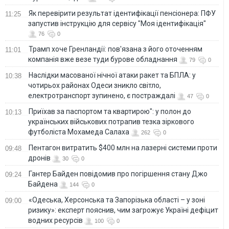
Як перевірити результат ідентифікації пенсіонера: ПФУ
11:25
запустив інструкцію для сервісу "Моя ідентифікація"
76
0
Трамп хоче Гренландії: пов'язана з його оточенням
11:01
компанія вже везе туди бурове обладнання
79
0
Наслідки масованої нічної атаки ракет та БПЛА: у
10:38
чотирьох районах Одеси зникло світло,
електротранспорт зупинено, є постраждалі
47
0
Приїхав за паспортом та квартирою": у полон до
10:13
українських військових потрапив тезка зіркового
футболіста Мохамеда Салаха
262
0
Пентагон витратить $400 млн на лазерні системи проти
09:48
дронів
30
0
Гантер Байден повідомив про погіршення стану Джо
09:24
Байдена
144
0
«Одеська, Херсонська та Запорізька області – у зоні
09:00
ризику»: експерт пояснив, чим загрожує Україні дефіцит
водних ресурсів
100
0