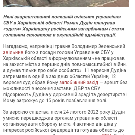
Нині заарештований колишній очільник управління
СБУ в Харківській області Роман Дудін планував
«здати» Харківщину російським загарбникам і стати
головним силовиком в окупаційній адміністрації.
Нагадаємо, наприкінці травня Володимир Зеленський
звільнив
його з посади голови Управління СБУ у
Харківській області з формулюванням «не працював
на захист міста з перших днів повномасштабної війни,
а думав тільки про себе особисто». 11 вересня Дудіна
затримали в одній з західних областей України, 12
вересня суд обрав йому
запобіжний захід
— арешт без
можливості внесення застави. ДБР та СБУ
підозрюють Дудіна у державній зраді та дезертирстві.
Йому загрожує до 15 років позбавлення волі.
За версією слідства, після 24 лютого 2022 року Дудін
умисно перешкоджав органам управління області
організовувати оборону міста. Фактично він діяв у
інтересах російської федерації та готував область до