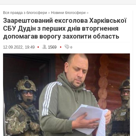
Вся правда з блогосфери
»
Новини блогосфери
»
Заарештований ексголова Харківської
СБУ Дудін з перших днів вторгнення
допомагав ворогу захопити область
•
•
12.09.2022, 19:49
1569
0