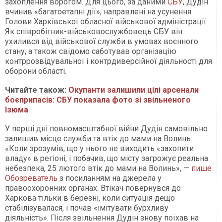
захоплення ворогом. Для цього, за даними
СБУ
, Дудін
вчинив «багатоетапні дії», направлені на усунення
Голови Харківської обласної військової адміністрації.
Як співробітник-військовослужбовець СБУ він
ухилився від військової служби в умовах воєнного
стану, а також свідомо саботував організацію
контррозвідувальної і контрдиверсійної діяльності для
оборони області.
Читайте також:
Окупанти залишили цілі арсенали
боєприпасів: СБУ показала фото зі звільненого
Ізюма
У перші дні повномасштабної війни Дудін самовільно
залишив місце служби та втік до мами на Волинь.
«Коли зрозумів, що у нього не виходить «захопити
владу» в регіоні, і побачив, що місту загрожує реальна
небезпека, 25 лютого втік до мами на Волинь», —
пише
Обозреватель
з посиланням на джерела у
правоохоронних органах. Втікач повернувся до
Харкова тільки в березні, коли ситуація дещо
стабілізувалася, і почав «імітувати бурхливу
діяльність». Після звільнення Дудін знову поїхав на