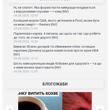
Ні, не спагеті. Яка форма пасти найкраще поєднується
з вершковими соусами — і чому (NV)
09.08.2026, 13:00
Колишній морпіх США, якого ув’язнили в Росії, може бути
на межі смерті — Reuters (NV)
09.08.2026, 12:45
Підсилювач керма. 4 сигнали, що щось не так і що робити
до того, як стане дорого (NV)
09.08.2026, 12:30
Вимагає 50 млн доларів та обмеження опіки: колишня
наречена Дончича подала новий позов проти зірки НБА
(NV)
09.08.2026, 12:15
Шість найкорисніших видів бобових для здоров’я — та що
з ними можна приготувати (NV)
09.08.2026, 12:00
БЛОГОЖАБИ