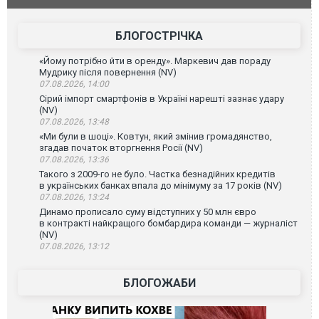
склад Wildberries. ФОТО. ВІДЕО
постражда
БЛОГОСТРІЧКА
«Йому потрібно йти в оренду». Маркевич дав пораду
Мудрику після повернення (NV)
07.08.2026, 14:00
Сірий імпорт смартфонів в Україні нарешті зазнає удару
(NV)
07.08.2026, 13:48
«Ми були в шоці». Ковтун, який змінив громадянство,
згадав початок вторгнення Росії (NV)
07.08.2026, 13:36
Такого з 2009-го не було. Частка безнадійних кредитів
в українських банках впала до мінімуму за 17 років (NV)
07.08.2026, 13:24
Динамо прописало суму відступних у 50 млн євро
в контракті найкращого бомбардира команди — журналіст
(NV)
07.08.2026, 13:12
БЛОГОЖАБИ