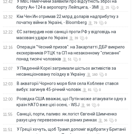
У МВС Німеччини заявили про відсутність зброї на
12:42
борту Ан-124 в аеропорту Лейпцига, - ЗМІ
25
0
Кім Чен Ин отримав 22 млрд доларів надприбутку з
12:32
початку війни в Україні, - Bloomberg
79
0
ЄС затвердив нові санкції проти РФ у відповідь на
12:22
масовані удари по Україні
39
0
Операція "Чесний призов": на Закарпатті ДБР викрило
12:16
екскерівників РТЦК та СП на незаконному "списанні"
понад тисячі чоловіків
51
0
У Південній Кореї затримали шістьох активістів за
12:07
несанкціоновану поїздку в Україну
160
0
В акваторії Чорного моря біля села Коблеве стався
12:03
вибух: загинув 45-річний чоловік
81
0
Розвідка США вважає, що Путін може атакувати одну з
12:00
країн НАТО вже цієї осені, - WSJ
98
0
Санкції, порти, паливо: як логіст Євгеній Шимченко
11:55
рахує ціну перевезення на різних ринках
36
0
У Греції хочуть, щоб Трамп допоміг відібрати у Британії
11:51