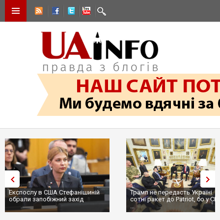
Експослу в США Стефанішиній
Трамп не передасть Україні
обрали запобіжний захід
сотні ракет до Patriot, бо у СШ
...