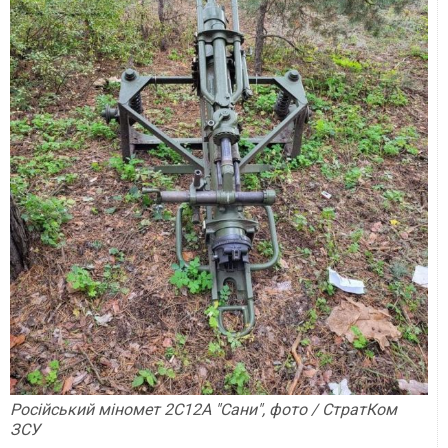
Російський міномет 2С12А "Сани", фото / СтратКом
ЗСУ