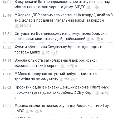
В окупованій Ялті повідомляють про атаку на порт: над
14:01
містом навис стовп чорного диму. ВІДЕО
9
0
У Харкові ДБР затримало капітана Нацгвардії, який за 8
13:44
тис. доларів продавав "легальний виїзд" за кордон
26
0
Ситуація на Вовчанському напрямку: через брак сил
13:31
росіяни змінили тактику дій, - військовий
37
0
Хусити обстріляли Саудівську Аравію: одинадцять
13:22
постраждалих
36
0
Зросла кількість загиблих внаслідок російської
13:14
масованої атаки 5 серпня
24
0
У Москві пролунав потужний вибух: стіни та вікна
13:08
тремтіли по всьому місту
218
0
Пробитий один із найзахищеніших районів: Плетенчук
13:02
прокоментував удар по кораблях ФСБ у Керчі
111
0
Україна ніколи не визнає окупацію Росією частини Грузії
12:51
- МЗС
37
0