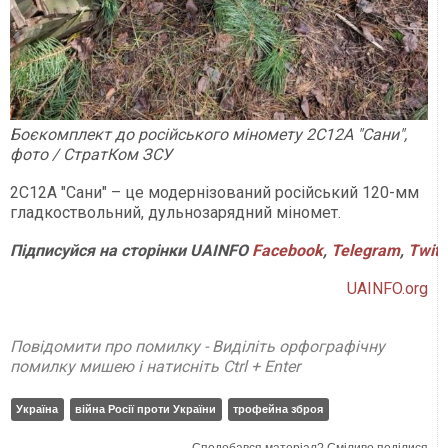
Боєкомплект до російського міномету 2С12А "Сани",
фото / СтратКом ЗСУ
2С12А "Сани" – це модернізований російський 120-мм
гладкоствольний, дульнозарядний міномет.
Підписуйся на сторінки UAINFO
Facebook
,
Telegram
,
Twitt
UAINFO.org
Повідомити про помилку - Виділіть орфографічну
помилку мишею і натисніть Ctrl + Enter
Україна
війна Росії проти України
трофейна зброя