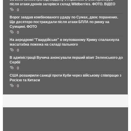
після атаки дронів загорівся склад Wildberries. ФОТО. ВІДЕО
0
Ворог завдав комбінованого удару по Сумах, двоє поранених.
Ще десятеро постраждали після атаки БПЛА по ринку на
Сумщині. ФОТО
0
На аеродромі "Гвардійське" в окупованому Криму спалахнула
масштабна пожежа на складі пального
0
В адміністрації Вучича анонсували перший візит Зеленського до
Сербії
0
США розширили санкції проти Куби через військову співпрацю з
Росією та Китаєм
0