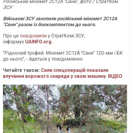
Російський міномет 2С12А "Сани", фото / СтратКом
ЗСУ
Військові ЗСУ захопили російський міномет 2С12А
"Сани" разом із боєкомплектом до нього.
Про це
повідомили
у СтратКомі ЗСУ,
інформує
UAINFO.org
.
"Рідкісний трофей. Міномет 2С12А "Сани" 120-мм і БК
до нього", - йдеться у повідомленні.
Читайте також:
Сили спецоперацій показали
влучання ворожого снаряда у свою машину. ВІДЕО