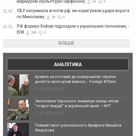
мармурові скульптури Парфенону
54
0
СБУ затримала агентів рф, які коригували удари ворога
11:43
по Миколаєву
38
0
РФ формує бойові підрозділи з українських полонених, -
11:31
ISW
395
0
БІЛЬШЕ
АНАЛІТИКА
Кремль не готовий до компромісів і прагне
досягти своїх цілей війною, - Foreign Affairs
03.08.2026 13:02
Звільнення Сирського знаменує кінець епохи
"старої гвардії" в українській армії — NYT
23.07.2026 10:32
Повний текст резонансного брифінга Михайла
Федорова