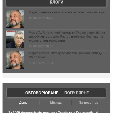
БЛОГИ
Надія лише на культ жінки в українській культурі
06.08.2026 08:49
Чому США не готові передати Україні ліцензію на
виробництво ракет Patriot: політика, безпека та
можливі альтернативи
03.08.2026 20:24
Перспектива: ЗСУ добомблять і всі інші склади
Wildberries
23.07.2026 11:31
ОБГОВОРЮВАНЕ
|
ПОПУЛЯРНЕ
День
Місяць
За весь час
За 2000 кілометрів від кордону з Україною: в Єкатеринбурзі