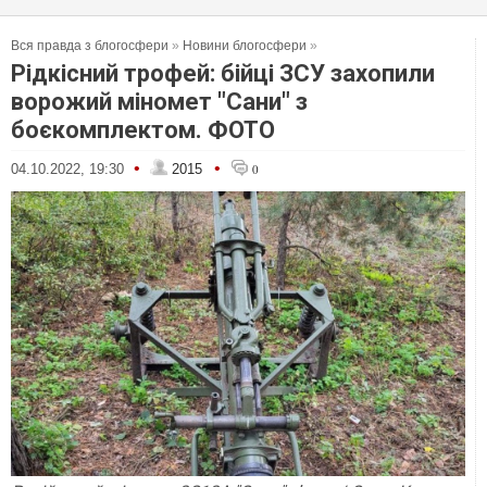
Вся правда з блогосфери
»
Новини блогосфери
»
Рідкісний трофей: бійці ЗСУ захопили
ворожий міномет "Сани" з
боєкомплектом. ФОТО
•
•
04.10.2022, 19:30
2015
0