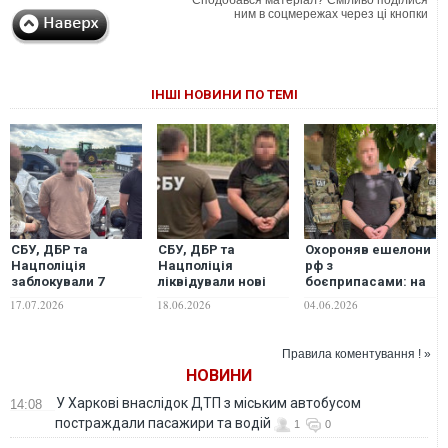
Сподобався матеріал? Сміливо поділися
ним в соцмережах через ці кнопки
ІНШІ НОВИНИ ПО ТЕМІ
СБУ, ДБР та
СБУ, ДБР та
Охороняв ешелони
Нацполіція
Нацполіція
рф з
заблокували 7
ліквідували нові
боєприпасами: на
каналів
спроби налагодити
півдні СБУ
17.07.2026
18.06.2026
04.06.2026
нелегального
підпільний продаж
затримала
продажу зброї в
"трофейної" зброї.
зрадника
Україні
ФОТО
Правила коментування ! »
НОВИНИ
У Харкові внаслідок ДТП з міським автобусом
14:08
постраждали пасажири та водій
1
0