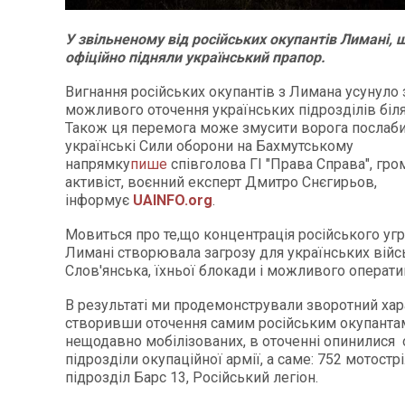
У звільненому від російських окупантів Лимані, 
офіційно підняли український прапор.
Вигнання російських окупантів з Лимана усунуло 
можливого оточення українських підрозділів біля
Також ця перемога може змусити ворога послаби
українські Сили оборони на Бахмутському
напрямку
пише
співголова ГІ "Права Справа", гр
активіст, воєнний експерт Дмитро Снєгирьов,
інформує
UAINFO.org
.
Мовиться про те,що концентрація російського уг
Лимані створювала загрозу для українських війсь
Слов'янська, їхньої блокади і можливого операт
В результаті ми продемонстрували зворотний хара
створивши оточення самим російським окупанта
нещодавно мобілізованих, в оточенні опинилися 
підрозділи окупаційної армії, а саме: 752 мотостр
підрозділ Барс 13, Російський легіон.