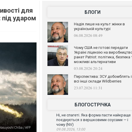
ивості для
БЛОГИ
 під ударом
Надія лише на культ жінки в
українській культурі
06.08.2026 08:49
Чому США не готові передати
Україні ліцензію на виробництв
ракет Patriot: політика, безпека 
можливі альтернативи
03.08.2026 20:24
Перспектива: ЗСУ добомблять і
всі інші склади Wildberries
23.07.2026 11:31
БЛОГОСТРІЧКА
Ні, не спагеті. Яка форма пасти найкраще
поєднується з вершковими соусами — і
чому (NV)
09.08.2026, 13:00