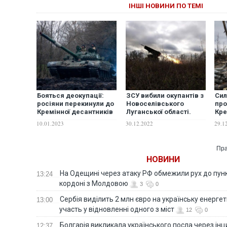
ІНШІ НОВИНИ ПО ТЕМІ
Бояться деокупації:
ЗСУ вибили окупантів з
Сил
росіяни перекинули до
Новоселівського
про
Кремінної десантників
Луганської області.
Кре
та танки
ВІДЕО
оку
10.01.2023
30.12.2022
29.1
зда
Ге
Пра
НОВИНИ
На Одещині через атаку РФ обмежили рух до пунк
13:24
кордоні з Молдовою
3
0
Сербія виділить 2 млн євро на українську енергет
13:00
участь у відновленні одного з міст
12
0
Болгарія викликала українського посла через ін
12:37