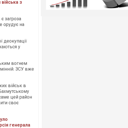
 війська з
 є загроза
е орудує на
ї деокупації
хаються у
ським вогнем
емінній. ЗСУ вже
их військ в
 Бахмутському
 саме цей район
щити своє
було
рсія генерала