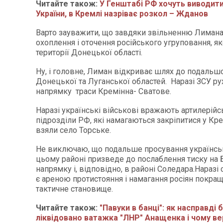
Читайте також:
У Генштабі РФ хочуть виводити
України, в Кремлі назріває розкол – Жданов
Варто зауважити, що завдяки звільненню Лимана
охоплення і оточення російського угруповання, як
території Донецької області.
Ну, і головне, Лиман відкриває шлях до подальшо
Донецької та Луганської областей. Наразі ЗСУ ру
напрямку траси Кремінна- Сватове.
Наразі українські військові вражають артилерій
підрозділи РФ, які намагаються закріпитися у Кр
взяли село Торське.
Не виключаю, що подальше просування українськ
цьому районі призведе до послаблення тиску на
напрямку і, відповідно, в районі Соледара.Наразі
є ареною протистояння і намагання росіян покра
тактичне становище.
Читайте також:
"Павуки в банці": як насправді 
ліквідовано ватажка "ЛНР" Анащенка і чому ве