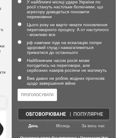
У найближчі місяці удари України по
росії стануть настільки болючими, що
s
агресору доведеться поновити
перемовини
Цього року не варто чекати поновлення
переговорного процесу. А от наступного
го
- можливо все
рф навпаки піде на ескалацію попри
ки:
здоровий глузд і намагатиметься
й
триматися до останнього
Найближчим часом росія може
погодитись на переговори, але
серйозних намірів росіяни не матимуть
ати
Вже давно не роблю жодних прогнозів
щодо завершення війни
ОБГОВОРЮВАНЕ
|
ПОПУЛЯРНЕ
День
Місяць
За весь час