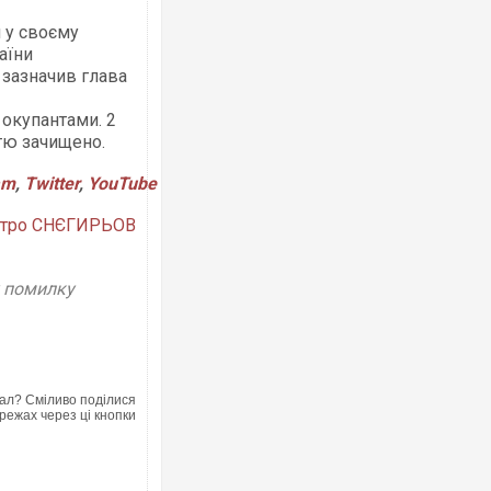
 у своєму
аїни
 зазначив глава
окупантами. 2
стю зачищено.
am
,
Twitter
,
YouTube
тро СНЄГИРЬОВ
у помилку
ал? Сміливо поділися
режах через ці кнопки