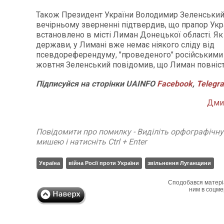
Також Президент України Володимир Зеленський
вечірньому зверненні підтвердив, що прапор Укр
встановлено в місті Лиман Донецької області. Як
держави, у Лимані вже немає ніякого сліду від
псевдореферендуму, "проведеного" російськими 
жовтня Зеленський повідомив, що Лиман повні
Підписуйся на сторінки UAINFO
Facebook
,
Telegr
Дми
Повідомити про помилку - Виділіть орфографічн
мишею і натисніть Ctrl + Enter
Україна
війна Росії проти України
звільнення Луганщини
Сподобався матері
ним в соцме