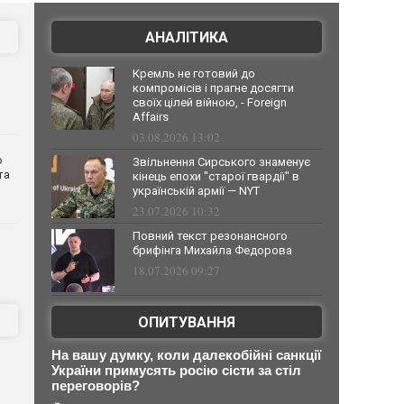
АНАЛІТИКА
Кремль не готовий до
компромісів і прагне досягти
своїх цілей війною, - Foreign
Affairs
03.08.2026 13:02
о
Звільнення Сирського знаменує
та
кінець епохи "старої гвардії" в
українській армії — NYT
23.07.2026 10:32
Повний текст резонансного
брифінга Михайла Федорова
18.07.2026 09:27
ОПИТУВАННЯ
На вашу думку, коли далекобійні санкції
України примусять росію сісти за стіл
переговорів?