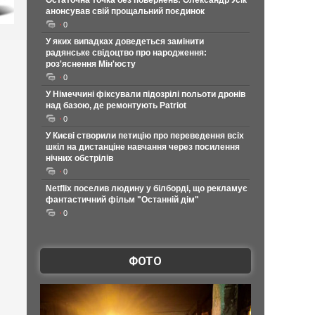
Остаточна точка без повернень: Олександр Усік
анонсував свій прощальний поєдинок
0
У яких випадках доведеться замінити
радянське свідоцтво про народження:
роз'яснення Мін'юсту
0
У Німеччині фіксували підозрілі польоти дронів
над базою, де ремонтують Patriot
0
У Києві створили петицію про переведення всіх
шкіл на дистанціне навчання через посилення
нічних обстрілів
0
Netflix поселив людину у білборді, що рекламує
фантастичний фільм "Останній дім"
0
ФОТО