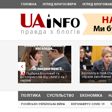
ГОЛОВНА
ОГЛЯД БЛОГОСФЕРИ
ОГЛЯД БЛОГОЖАБ
Експослу в США Ст
Підбірка блогожаб та
обрали запобіжний 
фотоприколів від UAINFO за 7
серпня
ПОЛІТИКА
СУСПІЛЬСТВО
ЕКОНОМІКА
Н
РОСІЙСЬКО-УКРАЇНСЬКА ВІЙНА
КОРОНАВІРУС COVID-19