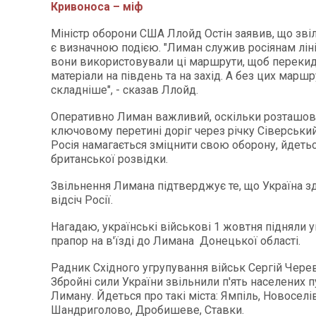
Кривоноса – міф
Міністр оборони США Ллойд Остін заявив, що зві
є визначною подією. "Лиман служив росіянам ліні
вони використовували ці маршрути, щоб перекид
матеріали на південь та на захід. А без цих маршр
складніше", - сказав Ллойд.
Оперативно Лиман важливий, оскільки розташов
ключовому перетині доріг через річку Сіверськи
Росія намагається зміцнити свою оборону, йдетьс
британської розвідки.
Звільнення Лимана підтверджує те, що Україна зд
відсіч Росії.
Нагадаю, українські військові 1 жовтня підняли 
прапор на в'їзді до Лимана Донецької області.
Радник Східного угрупування військ Сергій Чере
Збройні сили України звільнили п'ять населених п
Лиману. Йдеться про такі міста: Ямпіль, Новоселі
Шандриголово, Дробишеве, Ставки.