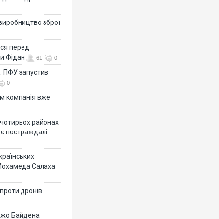
 виробництво зброї
ься перед
ни Фідан
61
0
а: ПФУ запустив
0
ям компанія вже
у чотирьох районах
 є постраждалі
українських
 Мохамеда Салаха
 проти дронів
 Джо Байдена