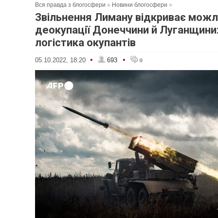
Вся правда з блогосфери
»
Новини блогосфери
»
Звільнення Лиману відкриває можл
деокупації Донеччини й Луганщини:
логістика окупантів
•
•
05.10.2022, 18:20
693
0