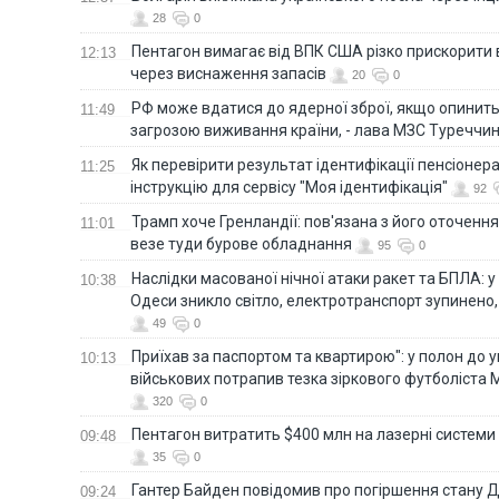
28
0
Пентагон вимагає від ВПК США різко прискорити
12:13
через виснаження запасів
20
0
РФ може вдатися до ядерної зброї, якщо опинит
11:49
загрозою виживання країни, - лава МЗС Туреччи
Як перевірити результат ідентифікації пенсіонер
11:25
інструкцію для сервісу "Моя ідентифікація"
92
Трамп хоче Гренландії: пов'язана з його оточенн
11:01
везе туди бурове обладнання
95
0
Наслідки масованої нічної атаки ракет та БПЛА: 
10:38
Одеси зникло світло, електротранспорт зупинено,
49
0
Приїхав за паспортом та квартирою": у полон до 
10:13
військових потрапив тезка зіркового футболіста
320
0
Пентагон витратить $400 млн на лазерні системи
09:48
35
0
Гантер Байден повідомив про погіршення стану
09:24