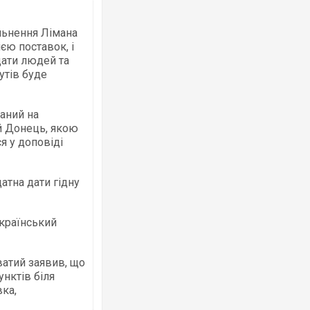
льнення Лімана
єю поставок, і
ати людей та
утів буде
Ворог завдав комбінованого удару по
двоє поранених. Ще десятеро постра
після атаки БПЛА по ринку на Сумщині
аний на
й Донець, якою
я у доповіді
атна дати гідну
український
ватий заявив, що
Приїхав за паспортом та квартирою": 
до українських військових потрапив т
унктів біля
зіркового футболіста Мохамеда Сала
вка,