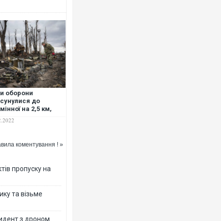
и оборони
сунулися до
мінної на 2,5 км,
панти думають про
2.2022
вання в полон –
нштаб
вила коментування ! »
тів пропуску на
ику та візьме
цидент з дроном