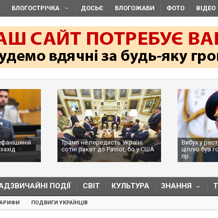
БЛОГОСТРІЧКА
ДОСЬЄ
БЛОГОЖАБИ
ФОТО
ВІДЕО
ефанішиній
Трамп не передасть Україні
Вибух у рес
захід
сотні ракет до Patriot, бо у США
ціллю був г
...
пр...
АДЗВИЧАЙНІ ПОДІЇ
СВІТ
КУЛЬТУРА
ЗНАННЯ
ТАРИФИ
ПОДВИГИ УКРАЇНЦІВ