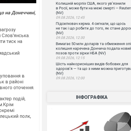
Колишній морпіх США, якого ув’язнили
в Росії, може бути на межі смерті — Reuter
що на Донеччині,
(NV)
09.08.2026, 12:45
Підсилювач керма. 4 сигнали, що щось
не так і що робити до того, як стане доро
загрозу
(NV)
 Слов'янська.
09.08.2026, 12:30
ти тиск на
Вимагає 50 млн доларів та обмеження опі
колишня наречена Дончича подала нови
омадський
позов проти зірки НБА (NV)
09.08.2026, 12:15
Шість найкорисніших видів бобових для
здоров’я — та що з ними можна приготув
(NV)
руповання в
09.08.2026, 12:00
к в районі
ивного оточення.
ІНФОГРАФІКА
ктер подій,
м.Крім
окремі
ілецький полк,