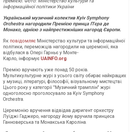
премією. Фото: Міністерство культури та
інформаційної політики України
Український музичний колектив Kyiv Symphony
Orchestra нагородили Премією принца П'єра де
Монако, однією з найпрестижніших нагород Європи.
Як
повідомляє
Міністерство культури та інформаційної
політики, переможців нагородили на церемонії, яка
відбулася в Опері Гарньє у Монте-
Карло, інформує
UAINFO.org
.
Премію вручають уже понад 50 років.
Мультикультурне журі з усього світу обирає найкращих
у музиці, літературі, філософії, візуальному мистецтві.
Цього року у категорії "Музичний трамплін" журі
одноголосно проголосувало за Kyiv Symphony
Orchestra.
Церемонію вручення відвідав диригент оркестру
Луїджі Гаджеро, нагороду йому вручила принцеса
Ганноверська та Монакська Кароліна.