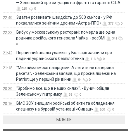
— Зеленський про ситуацію на фронті та гарантії США
110
0
Здатен розвивати швидкість до 560 км/год - у РФ
22:49
похвалилися зенітним дроном «Астра-ППО»
377
0
Вибух у московському ресторані: померла ще одна
22:22
родичка російського генерала Чайка, - росЗМІ
341
0
Первинний аналіз уламків: у Болгарії заявили про
21:42
падіння українського безпілотника
113
0
"Ми займаємося папірцями. А летить не паперова
21:18
ракета", - Зеленський заявив, що просив ліцензії на
Patriot ще у перший рік війни
64
0
"Зробимо все, що в наших силах", - Вучич обіцяв
20:39
Зеленському підтримку
69
0
ВМС ЗСУ знищили російські об'єкти та обладнання
20:16
спецназу на буровій установці «Сиваш»
100
0
БІЛЬШЕ