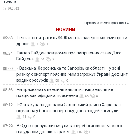
золота
лондонського
19.10.2022
фестивалю
креативності
Правила коментування ! »
НОВИНИ
Пентагон витратить $400 млн на лазерні системи проти
09:48
дронів
7
0
Гантер Байден повідомив про погіршення стану Джо
09:24
Байдена
44
0
«Одеська, Херсонська та Запорізька області – у зоні
09:00
ризику»: експерт пояснив, чим загрожує Україні дефіцит
водних ресурсів
50
0
Чи призначать пенсійни виплати, якщо ніколи не
08:36
працював офіційно: пояснення
85
0
РФ атакувала дронами Салтівський район Харкова: є
08:12
влучання у багатоповерхівку, двоє людей загинули
44
0
В Одесі пролунали вибухи та перебої зі світлом: місто
07:29
під ударом дронів та ракет
116
0