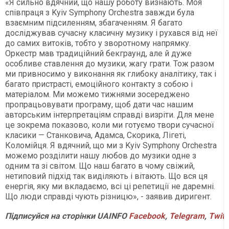
«Я сильно вдячний, що нашу роботу визнають. Моя
співпраця з Kyiv Symphony Orchestra завжди була
взаємним підсиленням, збагаченням. Я багато
досліджував сучасну класичну музику і рухався від неї
до самих витоків, тобто у зворотному напрямку.
Оркестр мав традиційний бекграунд, але й дуже
особливе ставлення до музики, жагу грати. Тож разом
ми привносимо у виконання як глибоку аналітику, так і
багато пристрасті, емоційного контакту з собою і
матеріалом. Ми можемо тижнями зосереджено
пропрацьовувати програму, щоб дати час нашим
авторським інтерпретаціям справді визріти. Для мене
це зокрема показово, коли ми готуємо твори сучасної
класики — Станковича, Адамса, Скорика, Лігеті,
Коломійця. Я вдячний, що ми з Kyiv Symphony Orchestra
можемо розділити нашу любов до музики одне з
одним та зі світом. Що наш багато в чому свіжий,
нетиповий підхід так виділяють і вітають. Що вся ця
енергія, яку ми вкладаємо, всі ці репетиції не даремні.
Що люди справді чують різницю», - заявив диригент.
Підписуйся на сторінки UAINFO
Facebook
,
Telegram
,
Twitt