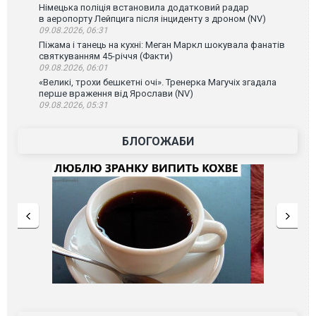
Німецька поліція встановила додатковий радар
в аеропорту Лейпцига після інциденту з дроном (NV)
09.08.2026, 06:31
Піжама і танець на кухні: Меган Маркл шокувала фанатів
святкуванням 45-річчя (Факти)
09.08.2026, 06:01
«Великі, трохи бешкетні очі». Тренерка Магучіх згадала
перше враження від Ярослави (NV)
09.08.2026, 05:31
БЛОГОЖАБИ