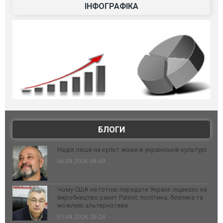
ІНФОГРАФІКА
БЛОГИ
Надія лише на культ жінки в українській культурі
06.08.2026 08:49
Чому США не готові передати Україні ліцензію на
виробництво ракет Patriot: політика, безпека та
можливі альтернативи
03.08.2026 20:24