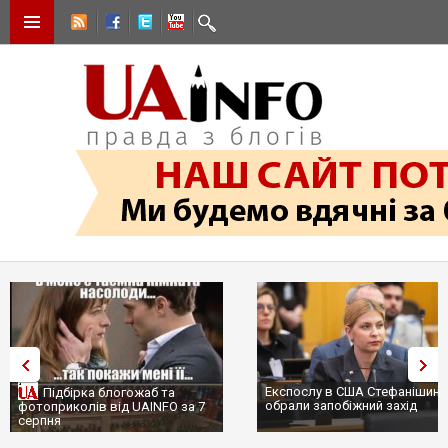
Експослу в США Стефанішині
Підбірка блогожаб та
обрали запобіжний захід
фотоприколів від UAINFO за 7
серпня