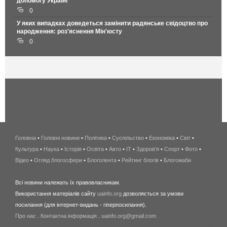
допомогу Україні
0
У яких випадках доведеться замінити радянське свідоцтво про
народження: роз'яснення Мін'юсту
0
Головна
•
Головні новини
•
Політика
•
Суспільство
•
Економіка
беспроводной
•
Світ
•
Культура
•
Наука
•
Історія
•
Освіта
•
Авто
•
IT
•
Здоров'я
интернет
•
Спорт
•
Фото
•
Відео
•
Огляд блогосфери
•
Блоголента
•
Рейтинг блогів
киев
•
Блогожаби
и
Всі новини належать їх правовласникам.
область
Використання матеріалів сайту
uainfo.org
дозволяється за умови
wimax
посилання (для інтернет-видань - гіперпосилання).
интернет
Про нас
.
Контактна інформація
.
uainfo.org@gmail.com
в
киеве