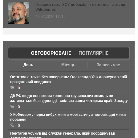
Перспектива: ЗСУ добомблять і всі інші склади
Wildberries
23.07.2026 11:31
ОБГОВОРЮВАНЕ
|
ПОПУЛЯРНЕ
День
Місяць
За весь час
Остаточна точка без повернень: Олександр Усік анонсував свій
прощальний поєдинок
0
Дії РФ щодо повного захоплення грузинських земель не
залишаться без відповіді - спільна заява чотирьох країн Заходу
0
У Коблевому через вибух міни в морі загинув чоловік, дві жінки
поранені
0
Пентагон усунув від служби генерала, який координував