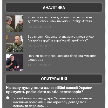
АНАЛІТИКА
Кремль не готовий до компромісів і прагне
досягти своїх цілей війною, - Foreign Affairs
03.08.2026 13:02
Звільнення Сирського знаменує кінець епохи
"старої гвардії" в українській армії — NYT
23.07.2026 10:32
Повний текст резонансного брифінга Михайла
Федорова
18.07.2026 09:27
ОПИТУВАННЯ
На вашу думку, коли далекобійні санкції України
примусять росію сісти за стіл переговорів?
У найближчі місяці удари України по росії стануть
настільки болючими, що агресору доведеться
поновити перемовини