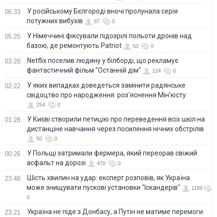
У російському Бєлгороді вночі пролунала серія
06:33
потужних вибухів
87
0
У Німеччині фіксували підозрілі польоти дронів над
05:25
базою, де ремонтують Patriot
50
0
Netflix поселив людину у білборді, що рекламує
03:28
фантастичний фільм "Останній дім"
124
0
У яких випадках доведеться замінити радянське
02:22
свідоцтво про народження: роз'яснення Мін'юсту
254
0
У Києві створили петицію про переведення всіх шкіл на
01:28
дистанціне навчання через посилення нічних обстрілів
50
0
У Польщі затримали фермера, який переорав свіжий
00:26
асфальт на дорозі
470
0
Шість хвилин на удар: експерт розповів, як Україна
23:48
може знищувати пускові установки "Іскандерів"
1189
0
Україна не піде з Донбасу, а Путін не матиме перемоги
23:21