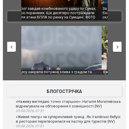
по Сумах,
За 2000 кілометрів від кордону з Україною: в
"Мої іграш
траждали
Єкатеринбурзі після атаки дронів загорівся
суперкарів
ВІДЕО
ині. ФОТО
склад Wildberries. ФОТО. ВІДЕО
дом та
Вже вивели на тести: Ferrari готує оновлення
Вийшов тре
позашляховика Purosangue. ВІДЕО
фільму "Аф
БЛОГОСТРІЧКА
«Наживу виглядаю точно старшою». Наталія Могилевська
відреагувала на обговорення її зовнішності (NV)
09.08.2026, 07:31
«Живий театр» чи суперечливий тренд:. Як італійські бабусі
в ресторані перетворилися на пастку для туристів (NV)
09.08.2026, 07:01