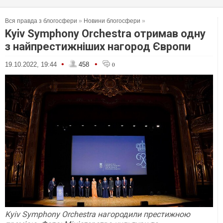
Вся правда з блогосфери
»
Новини блогосфери
»
Kyiv Symphony Orchestra отримав одну
з найпрестижніших нагород Європи
•
•
19.10.2022, 19:44
458
0
Kyiv Symphony Orchestra нагородили престижною