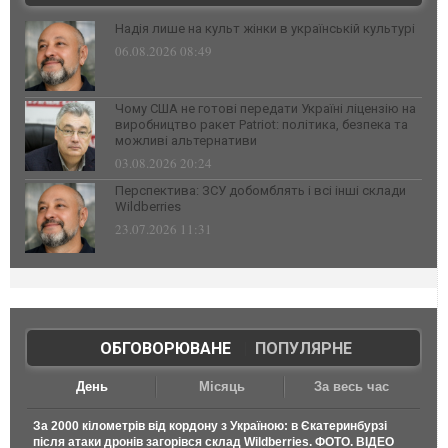
Надія лише на культ жінки в українській культурі
06.08.2026 08:49
Чому США не готові передати Україні ліцензію на
виробництво ракет Patriot: політика, безпека та
можливі альтернативи
03.08.2026 20:24
Перспектива: ЗСУ добомблять і всі інші склади
Wildberries
23.07.2026 11:31
ОБГОВОРЮВАНЕ
|
ПОПУЛЯРНЕ
День
Місяць
За весь час
За 2000 кілометрів від кордону з Україною: в Єкатеринбурзі
після атаки дронів загорівся склад Wildberries. ФОТО. ВІДЕО