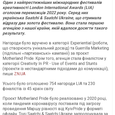
Один з найпрестижніших міжнародних фестивалів
креативності London International Awards (LIA)
оголосив переможців 2022 року. Серед них
українська Saatchi & Saatchi Ukraine, що отримала
відразу два золота фестивалю. Вона стала першою
агенцією з нашої країни, якій вдалося досягти такого
результату.
Нагороди було вручено в категорії Experiential (роботи,
що створюють унікальний досвід) та Guerrilla Marketing
(підпільні «партизанські» кампанії) за проєкт
Motherland Pride. Крім того, агенція стала фіналістом у
категорії Creativity In PR - Use of Events and Stunts
(проекти із нестандартними підходами до комунікації),
пише
ZN.UA
Усього було оголошено 754 нагороди LIA та 230
фіналістів із 45 країн світу.
Проєкт Motherland Pride було реалізовано у 2020 році,
коли пандемія коронавірусу поставила під загрозу
проведення Маршу рівності від KyivPride у форматі
офлайн. Тоді Saatchi & Saatchi Ukraine запропонувала за