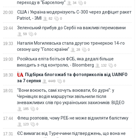
переходу в "Барселону"
34
0
США і Україна модернізують С-300 через дефіцит ракет
20:00
Patriot, - ЗМІ
82
0
Зеленський прибув до Сербії на важливі перемовини
19:44
59
0
Наталія Могилевська стала другою тренеркою 14-го
19:33
сезону шоу "Голос країни"
28
0
Російська еліта боїться ФСБ, яка дедалі більше
19:00
виходить з-під контролю, - Bloomberg
132
0
Підбірка блогожаб та фотоприколів від UAINFO
18:30
за 7 серпня
4449
0
"Вони воюють, самі хочуть воювати, бо дурні": у
18:01
Чернівцях водія маршрутки звільнили після
зневажливих слів про українських захисників. ВІДЕО
185
0
Флеш розповів, чому РЕБ не може відхиляти балістику
17:44
123
0
ЄС вимагає від Туреччини підтверджень, що вона не
17:31