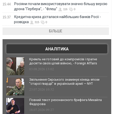
Росіяни почали використовувати значно більшу версію
15:44
дрона "Гербера", - "Флеш"
116
0
Кредитна криза дісталася найбільших банків Росії -
15:37
розвідка
315
0
БІЛЬШЕ
АНАЛІТИКА
Кремль не готовий до компромісів і прагне
досягти своїх цілей війною, - Foreign Affairs
03.08.2026 13:02
Звільнення Сирського знаменує кінець епохи
"старої гвардії" в українській армії — NYT
23.07.2026 10:32
Повний текст резонансного брифінга Михайла
Федорова
18.07.2026 09:27