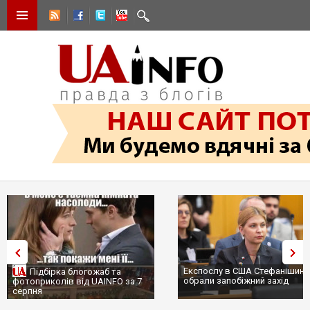
Експослу в США Стефанішині
Підбірка блогожаб та
обрали запобіжний захід
фотоприколів від UAINFO за 7
серпня