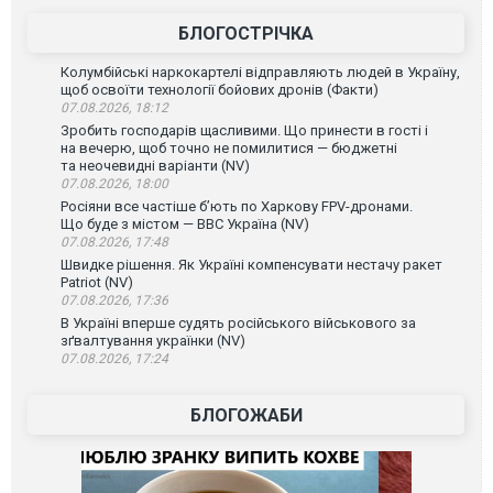
ВІДЕО
БЛОГОСТРІЧКА
Колумбійські наркокартелі відправляють людей в Україну,
щоб освоїти технології бойових дронів (Факти)
07.08.2026, 18:12
Зробить господарів щасливими. Що принести в гості і
на вечерю, щоб точно не помилитися — бюджетні
та неочевидні варіанти (NV)
07.08.2026, 18:00
Росіяни все частіше бʼють по Харкову FPV-дронами.
Що буде з містом — ВВС Україна (NV)
07.08.2026, 17:48
Швидке рішення. Як Україні компенсувати нестачу ракет
Patriot (NV)
07.08.2026, 17:36
В Україні вперше судять російського військового за
зґвалтування українки (NV)
07.08.2026, 17:24
БЛОГОЖАБИ