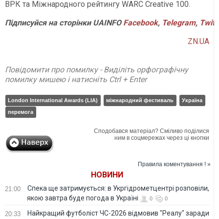
ВРК та Міжнародного рейтингу WARC Creative 100.
Підписуйся на сторінки UAINFO
Facebook
,
Telegram
,
Twitt
ZN.UA
Повідомити про помилку - Виділіть орфографічну
помилку мишею і натисніть Ctrl + Enter
London International Awards (LIA)
міжнародний фестиваль
Україна
перемога
Сподобався матеріал? Сміливо поділися
ним в соцмережах через ці кнопки
Правила коментування ! »
НОВИНИ
Спека ще затримується: в Укргідрометцентрі розповіли,
21:00
якою завтра буде погода в Україні
0
0
Найкращий футболіст ЧС-2026 відмовив "Реалу" заради
20:33