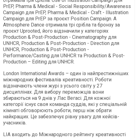
отримала три срібла: Use of Illustration Campaign для
PrEP, Pharma & Medical - Social Responsibility/Awareness
Campaign для PrEP, Pharma & Medical - Craft - Illustration
Campaign для PrEP за проєкт Position Campaign. А
Atmosphere Dance отримала трі срібла та бронзу за
проєкт Uprooted, його відзначили у категоріях
Production & Post-Production - Cinematography для
UNHCR, Production & Post-Production - Direction для
UNHCR, Production & Post-Production -
Performance/Casting для UNHCR та Production & Post-
Production – Editing для UNHCR.
London International Awards – один із найпрестижніших
міжнародних фестивалів креативності. Роботи
відзначають члени журі з усього світу у 27
дисциплінах. Для вибору переможців вони
збираються на 9 днів у Лас Вегасі. Для кожної
категорії існує своя команда суддів, які у спеціальній
кімнаті обговорюють роботи, перш ніж обрати
найкращих. Це забезпечує рівну увагу для кейсів-
учасників.
LIA входить до Міжнародного рейтингу креативності