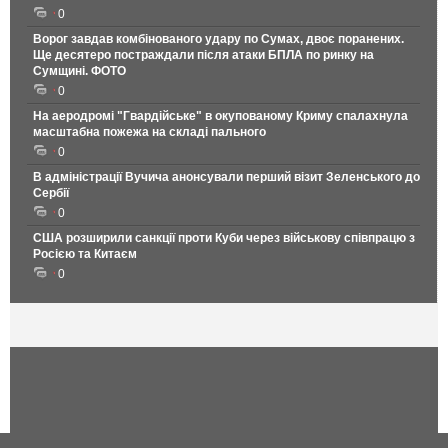
0
Ворог завдав комбінованого удару по Сумах, двоє поранених.
Ще десятеро постраждали після атаки БПЛА по ринку на
Сумщині. ФОТО
0
На аеродромі "Гвардійське" в окупованому Криму спалахнула
масштабна пожежа на складі пального
0
В адміністрації Вучича анонсували перший візит Зеленського до
Сербії
0
США розширили санкції проти Куби через військову співпрацю з
Росією та Китаєм
0