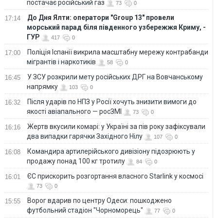
постачає російський газ
73
0
До Дня Ялти: оператори "Group 13" провели
17:14
морський парад біля південного узбережжя Криму, -
ГУР
417
0
Поліція Іспанії викрила масштабну мережу контрабанди
17:00
мігрантів і наркотиків
58
0
У ЗСУ розкрили мету російських ДРГ на Вовчанському
16:45
напрямку
103
0
Після ударів по НПЗ у Росії хочуть знизити вимоги до
16:32
якості авіапального — росЗМІ
73
0
Жертв вкусили комарі: у Україні за пів року зафіксували
16:16
два випадки гарячки Західного Нілу
107
0
Командира артилерійського дивізіону підозрюють у
16:08
продажу понад 100 кг тротилу
84
0
ЄС прискорить розгортання власного Starlink у космосі
16:01
73
0
Ворог вдарив по центру Одеси: пошкоджено
15:55
футбольний стадіон "Чорноморець"
77
0