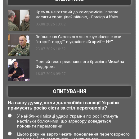
Кремль не готовий до компромісів і прагне
досягти своїх цілей війною, - Foreign Affairs
03.08.2026 13:02
Звільнення Сирського знаменує кінець епохи
"старої гвардії" в українській армії — NYT
23.07.2026 10:32
Повний текст резонансного брифінга Михайла
Федорова
18.07.2026 09:27
ОПИТУВАННЯ
На вашу думку, коли далекобійні санкції України
примусять росію сісти за стіл переговорів?
У найближчі місяці удари України по росії стануть
настільки болючими, що агресору доведеться
поновити перемовини
Цього року не варто чекати поновлення переговорного
процесу. А от наступного - можливо все