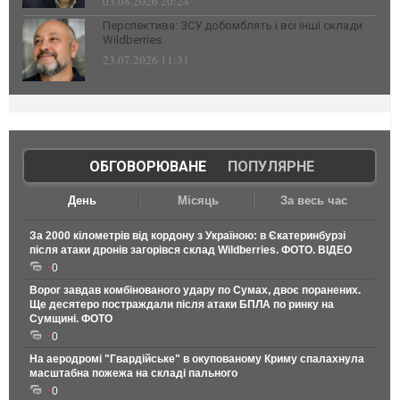
03.08.2026 20:24
Перспектива: ЗСУ добомблять і всі інші склади
Wildberries
23.07.2026 11:31
ОБГОВОРЮВАНЕ
|
ПОПУЛЯРНЕ
День
Місяць
За весь час
За 2000 кілометрів від кордону з Україною: в Єкатеринбурзі
після атаки дронів загорівся склад Wildberries. ФОТО. ВІДЕО
0
Ворог завдав комбінованого удару по Сумах, двоє поранених.
Ще десятеро постраждали після атаки БПЛА по ринку на
Сумщині. ФОТО
0
На аеродромі "Гвардійське" в окупованому Криму спалахнула
масштабна пожежа на складі пального
0