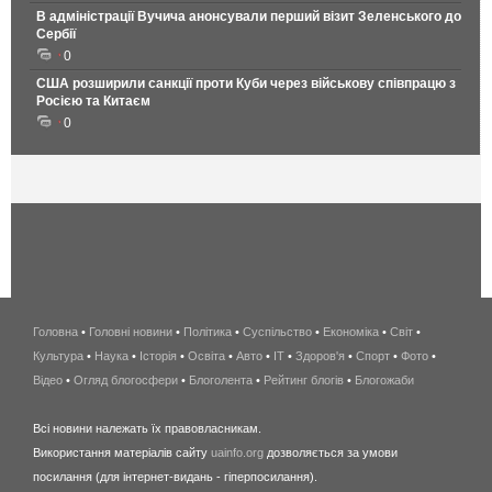
В адміністрації Вучича анонсували перший візит Зеленського до
Сербії
0
США розширили санкції проти Куби через військову співпрацю з
Росією та Китаєм
0
Головна
•
Головні новини
•
Політика
•
Суспільство
•
Економіка
беспроводной
•
Світ
•
Культура
•
Наука
•
Історія
•
Освіта
•
Авто
•
IT
•
Здоров'я
интернет
•
Спорт
•
Фото
•
Відео
•
Огляд блогосфери
•
Блоголента
•
Рейтинг блогів
киев
•
Блогожаби
и
Всі новини належать їх правовласникам.
область
Використання матеріалів сайту
uainfo.org
дозволяється за умови
wimax
посилання (для інтернет-видань - гіперпосилання).
интернет