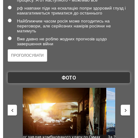
рф навпаки піде на ескалацію попри здоровий глузд і
намагатиметься триматися до останнього
Найближчим часом росія може погодитись на
переговори, але серйозних намірів росіяни не
матимуть
Вже давно не роблю жодних прогнозів щодо
завершення війни
ФОТО
по Сумах,
За 2000 кілометрів від кордону з Україною: в
"Мої іграш