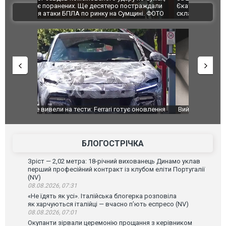
траждали
Єкатеринбурзі після атаки дронів загорівся
суперкарів
ВІДЕО
ині. ФОТО
склад Wildberries. ФОТО. ВІДЕО
оновлення
Вийшов трейлер нової екранізації легендарного
Зеленський
фільму "Афера Томаса Крауна"
перемовин
БЛОГОСТРІЧКА
Зріст — 2,02 метра: 18-річний вихованець Динамо уклав
перший професійний контракт із клубом еліти Португалії
(NV)
08.08.2026, 07:31
«Не їдять як усі». Італійська блогерка розповіла
як харчуються італійці — вчасно п’ють еспресо (NV)
08.08.2026, 07:01
Окупанти зірвали церемонію прощання з керівником