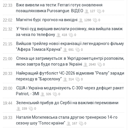
Вже вивели на тести: Ferrari готує оновлення
22:33
позашляховика Purosangue. ВІДЕО
127
0
Магнітні бурі: прогноз на вихідні
22:02
1288
0
У Чехії суд вирішив вислати росіянку, яка вийшла заміж
21:32
за чеха по телефону
418
0
Вийшов трейлер нової екранізації легендарного фільму
21:15
"Афера Томаса Крауна"
691
0
Спека ще затримується: в Укргідрометцентрі розповіли,
21:00
якою завтра буде погода в Україні
2640
0
Найкращий футболіст ЧС-2026 відмовив "Реалу" заради
20:33
переходу в "Барселону"
314
0
США і Україна модернізують С-300 через дефіцит ракет
20:00
Patriot, - ЗМІ
326
0
Зеленський прибув до Сербії на важливі перемовини
19:44
159
0
Наталія Могилевська стала другою тренеркою 14-го
19:33
сезону шоу "Голос країни"
167
0