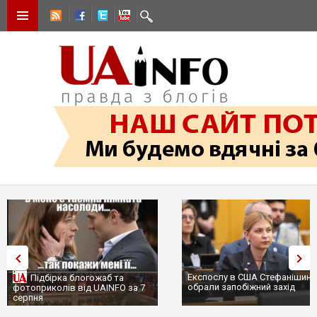
Експослу в США Стефанішині
Підбірка блогожаб та
обрали запобіжний захід
фотоприколів від UAINFO за 7
серпня