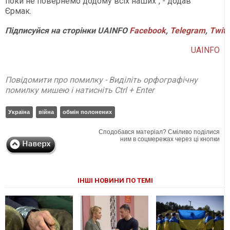
поки не повернемо додому всіх наших", - додав
Єрмак.
Підписуйся на сторінки UAINFO
Facebook
,
Telegram
,
Twitt
UAINFO
Повідомити про помилку - Виділіть орфографічну
помилку мишею і натисніть Ctrl + Enter
Україна
війна
обмін полонених
Сподобався матеріал? Сміливо поділися
ним в соцмережах через ці кнопки
ІНШІ НОВИНИ ПО ТЕМІ