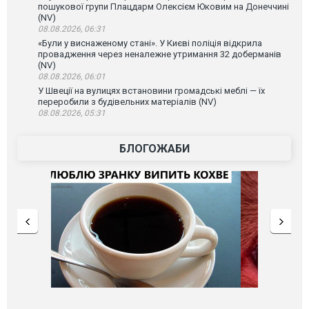
пошукової групи Плацдарм Олексієм Юковим на Донеччині
(NV)
08.08.2026, 06:31
«Були у виснаженому стані». У Києві поліція відкрила
провадження через неналежне утримання 32 доберманів
(NV)
08.08.2026, 06:01
У Швеції на вулицях встановини громадські меблі — їх
переробили з будівельних матеріалів (NV)
08.08.2026, 05:31
БЛОГОЖАБИ