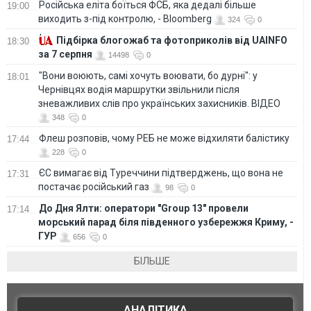
Російська еліта боїться ФСБ, яка дедалі більше
19:00
виходить з-під контролю, - Bloomberg
324
0
Підбірка блогожаб та фотоприколів від UAINFO
18:30
за 7 серпня
14498
0
"Вони воюють, самі хочуть воювати, бо дурні": у
18:01
Чернівцях водія маршрутки звільнили після
зневажливих слів про українських захисників. ВІДЕО
348
0
Флеш розповів, чому РЕБ не може відхиляти балістику
17:44
228
0
ЄС вимагає від Туреччини підтверджень, що вона не
17:31
постачає російський газ
98
0
До Дня Ялти: оператори "Group 13" провели
17:14
морський парад біля південного узбережжя Криму, -
ГУР
656
0
БІЛЬШЕ
АНАЛІТИКА