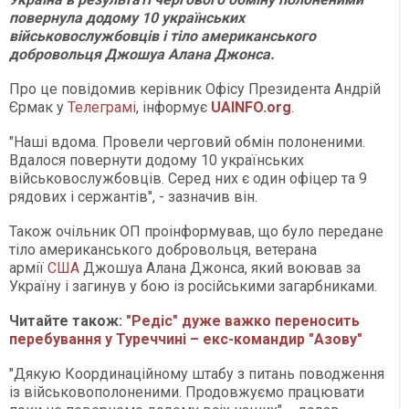
повернула додому 10 українських
військовослужбовців і тіло американського
добровольця Джошуа Алана Джонса.
Про це повідомив керівник Офісу Президента Андрій
Єрмак у
Телеграмі
, інформує
UAINFO.org
.
"Наші вдома. Провели черговий обмін полоненими.
Вдалося повернути додому 10 українських
військовослужбовців. Серед них є один офіцер та 9
рядових і сержантів", - зазначив він.
Також очільник ОП проінформував, що було передане
тіло американського добровольця, ветерана
армії
США
Джошуа Алана Джонса, який воював за
Україну і загинув у бою із російськими загарбниками.
Читайте також:
"Редіс" дуже важко переносить
перебування у Туреччині – екс-командир "Азову"
"Дякую Координаційному штабу з питань поводження
із військовополоненими. Продовжуємо працювати