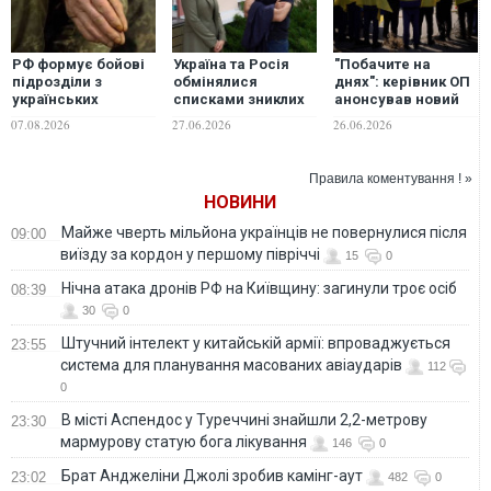
РФ формує бойові
Україна та Росія
"Побачите на
підрозділи з
обмінялися
днях": керівник ОП
українських
списками зниклих
анонсував новий
полонених, - ISW
безвісти
обмін полоненими
07.08.2026
27.06.2026
26.06.2026
військових, -
між Україною та РФ
Лубінець
Правила коментування ! »
НОВИНИ
Майже чверть мільйона українців не повернулися після
09:00
виїзду за кордон у першому півріччі
15
0
Нічна атака дронів РФ на Київщину: загинули троє осіб
08:39
30
0
Штучний інтелект у китайській армії: впроваджується
23:55
система для планування масованих авіаударів
112
0
В місті Аспендос у Туреччині знайшли 2,2-метрову
23:30
мармурову статую бога лікування
146
0
Брат Анджеліни Джолі зробив камінг-аут
23:02
482
0