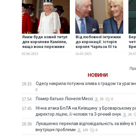
Яким буде новий титул
Від любовної інтрижки
Бер
для королеви Камілли,
до коронації: історія
чет
якщо вона переживе
короля Чарльза III та
Бри
Чарльза
королеви Камілли
кор
02.06.2023
16.03.2023
20.0
Пра
НОВИНИ
Одесу накрила потужна злива з градом та урага
18:15
0
Помер батько Ліонеля Мессі
17:54
25
0
Нічна атака БпЛА на Київщину: у Броварському р
17:45
директор ліцею, її чоловік та 3-річний онук
26
Лукашенко переклав відповідальність за війну в Ук
16:39
внутрішні проблеми
120
0