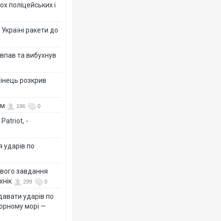
ох поліцейських і
 Україні ракети до
 впав та вибухнув
бінець розкрив
ом
196
0
atriot, -
я ударів по
ового завдання
хнік
299
0
давати ударів по
Чорному морі —