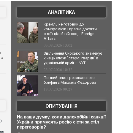
АНАЛІТИКА
Кремль не готовий до
компромісів і прагне досягти
своїх цілей війною, - Foreign
Affairs
03.08.2026 13:02
о
Звільнення Сирського знаменує
та
кінець епохи "старої гвардії" в
українській армії — NYT
23.07.2026 10:32
Повний текст резонансного
брифінга Михайла Федорова
18.07.2026 09:27
ОПИТУВАННЯ
На вашу думку, коли далекобійні санкції
)
України примусять росію сісти за стіл
переговорів?
для