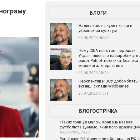
онограму
БЛОГИ
Надія лише на культ жінки в
українській культурі
06.08.2026 08:49
Чому США не готові передати
Україні ліцензію на виробництв
ракет Patriot: політика, безпека 
можливі альтернативи
03.08.2026 20:24
Перспектива: ЗСУ добомблять і
всі інші склади Wildberries
23.07.2026 11:31
БЛОГОСТРІЧКА
«Таких гравців мало». Кравець назвав
футболіста Динамо, який його вразив (NV
08.08.2026, 18:00
Українські бійці знищили обладнання РФ 