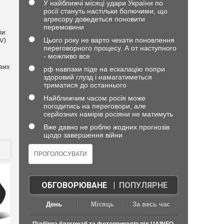
У найближчі місяці удари України по
росії стануть настільки болючими, що
агресору доведеться поновити
перемовини
и:
Цього року не варто чекати поновлення
V)
переговорного процесу. А от наступного
- можливо все
евих
рф навпаки піде на ескалацію попри
здоровий глузд і намагатиметься
триматися до останнього
Найближчим часом росія може
погодитись на переговори, але
серйозних намірів росіяни не матимуть
Вже давно не роблю жодних прогнозів
щодо завершення війни
ОБГОВОРЮВАНЕ
|
ПОПУЛЯРНЕ
День
Місяць
За весь час