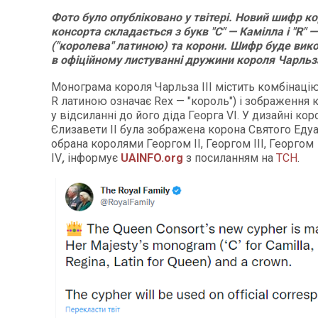
Фото було опубліковано у твітері. Новий шифр к
консорта складається з букв "С" — Камілла і "R" —
("королева" латиною) та корони. Шифр буде вик
в офіційному листуванні дружини короля Чарльза
Монограма короля Чарльза III містить комбінацію л
R латиною означає Rex — "король") і зображення
у відсиланні до його діда Георга VI. У дизайні ко
Єлизавети II була зображена корона Святого Едуа
обрана королями Георгом II, Георгом III, Георгом
IV
,
інформує
UAINFO.org
з посиланням на
ТСН
.