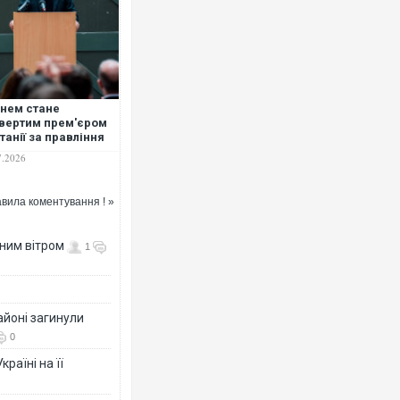
нем стане
вертим прем'єром
танії за правління
оля Чарльза
7.2026
вила коментування ! »
нним вітром
1
айоні загинули
0
раїні на її