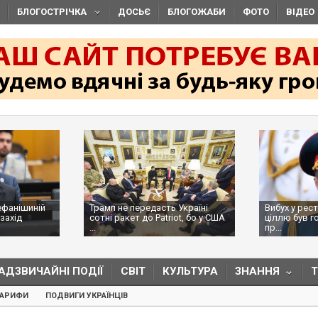
БЛОГОСТРІЧКА
ДОСЬЄ
БЛОГОЖАБИ
ФОТО
ВІДЕО
ефанішиній
Трамп не передасть Україні
Вибух у рес
захід
сотні ракет до Patriot, бо у США
ціллю був г
...
пр...
АДЗВИЧАЙНІ ПОДІЇ
СВІТ
КУЛЬТУРА
ЗНАННЯ
ТАРИФИ
ПОДВИГИ УКРАЇНЦІВ