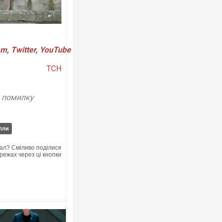
am
,
Twitter
,
YouTube
ТСН
у помилку
лли
ал? Сміливо поділися
режах через ці кнопки