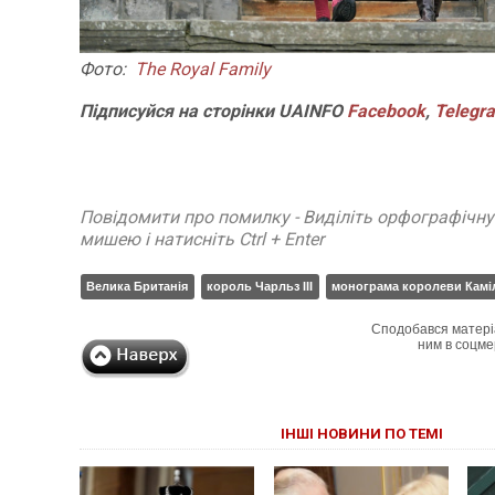
Фото:
The Royal Family
Підписуйся на сторінки UAINFO
Facebook
,
Telegr
Повідомити про помилку - Виділіть орфографічн
мишею і натисніть Ctrl + Enter
Велика Британія
король Чарльз III
монограма королеви Камі
Сподобався матері
ним в соцме
ІНШІ НОВИНИ ПО ТЕМІ