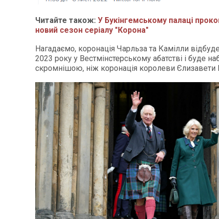
Читайте також:
У Букінгемському палаці прок
новий сезон серіалу "Корона"
Нагадаємо, коронація Чарльза та Камілли відбуде
2023 року у Вестмінстерському абатстві і буде на
скромнішою, ніж коронація королеви Єлизавети I