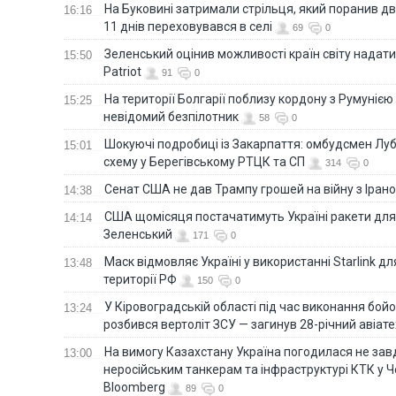
На Буковині затримали стрільця, який поранив дв
16:16
11 днів переховувався в селі
69
0
Зеленський оцінив можливості країн світу надати
15:50
Patriot
91
0
На території Болгарії поблизу кордону з Румунією
15:25
невідомий безпілотник
58
0
Шокуючі подробиці із Закарпаття: омбудсмен Лу
15:01
схему у Берегівському РТЦК та СП
314
0
Сенат США не дав Трампу грошей на війну з Іран
14:38
США щомісяця постачатимуть Україні ракети для P
14:14
Зеленський
171
0
Маск відмовляє Україні у використанні Starlink дл
13:48
території РФ
150
0
У Кіровоградській області під час виконання бой
13:24
розбився вертоліт ЗСУ — загинув 28-річний авіате
На вимогу Казахстану Україна погодилася не зав
13:00
неросійським танкерам та інфраструктурі КТК у 
Bloomberg
89
0