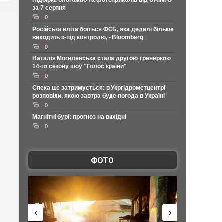
Підбірка блогожаб та фотоприколів від UAINFO
за 7 серпня
0
Російська еліта боїться ФСБ, яка дедалі більше
виходить з-під контролю, - Bloomberg
0
Наталія Могилевська стала другою тренеркою
14-го сезону шоу "Голос країни"
0
Спека ще затримується: в Укргідрометцентрі
розповіли, якою завтра буде погода в Україні
0
Магнітні бурі: прогноз на вихідні
0
ФОТО