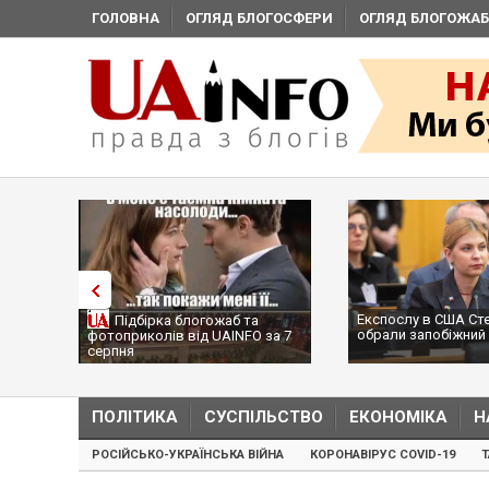
ГОЛОВНА
ОГЛЯД БЛОГОСФЕРИ
ОГЛЯД БЛОГОЖАБ
Експослу в США Ст
Підбірка блогожаб та
обрали запобіжний 
фотоприколів від UAINFO за 7
серпня
ПОЛІТИКА
СУСПІЛЬСТВО
ЕКОНОМІКА
Н
РОСІЙСЬКО-УКРАЇНСЬКА ВІЙНА
КОРОНАВІРУС COVID-19