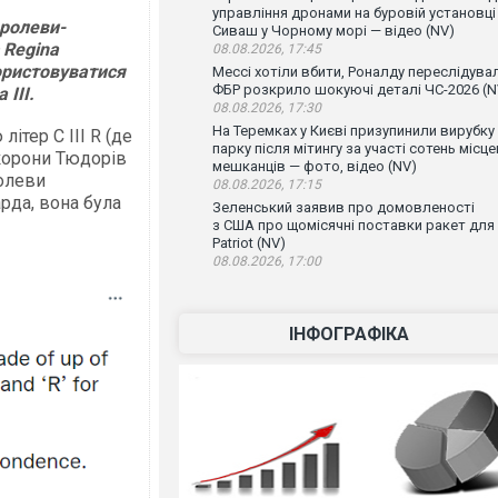
управління дронами на буровій установці
оролеви-
Сиваш у Чорному морі — відео (NV)
 Regina
08.08.2026, 17:45
ористовуватися
Мессі хотіли вбити, Роналду переслідувал
ФБР розкрило шокуючі деталі ЧС-2026 (N
 III.
08.08.2026, 17:30
На Теремках у Києві призупинили вирубку
ітер C III R (де
парку після мітингу за участі сотень місц
 корони Тюдорів
мешканців — фото, відео (NV)
ролеви
08.08.2026, 17:15
рда, вона була
Зеленський заявив про домовленості
з США про щомісячні поставки ракет для
Patriot (NV)
08.08.2026, 17:00
ІНФОГРАФІКА