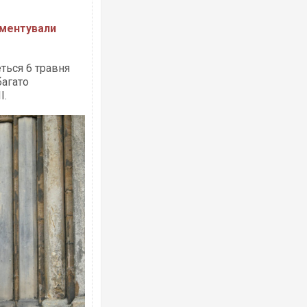
оментували
Ворог завдав комбінованого удару по
двоє поранених. Ще десятеро постра
ться 6 травня
після атаки БПЛА по ринку на Сумщині
багато
I.
Вже вивели на тести: Ferrari готує оно
позашляховика Purosangue. ВІДЕО