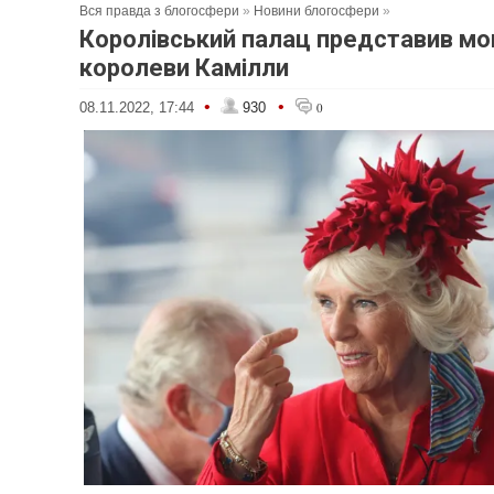
Вся правда з блогосфери
»
Новини блогосфери
»
Королівський палац представив м
королеви Камілли
•
•
08.11.2022, 17:44
930
0