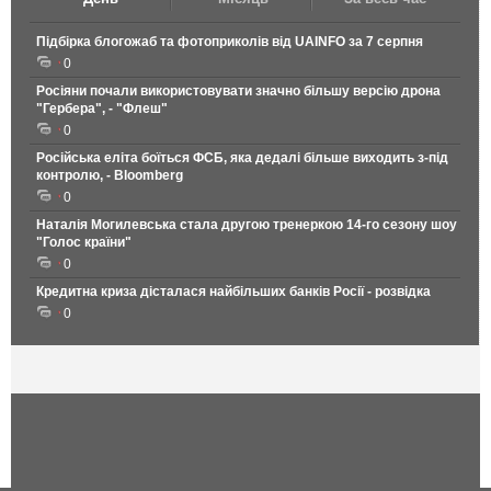
Підбірка блогожаб та фотоприколів від UAINFO за 7 серпня
0
Росіяни почали використовувати значно більшу версію дрона
"Гербера", - "Флеш"
0
Російська еліта боїться ФСБ, яка дедалі більше виходить з-під
контролю, - Bloomberg
0
Наталія Могилевська стала другою тренеркою 14-го сезону шоу
"Голос країни"
0
Кредитна криза дісталася найбільших банків Росії - розвідка
0