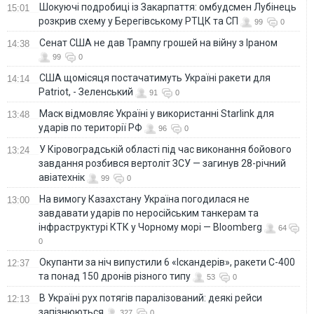
Шокуючі подробиці із Закарпаття: омбудсмен Лубінець
15:01
розкрив схему у Берегівському РТЦК та СП
99
0
Сенат США не дав Трампу грошей на війну з Іраном
14:38
99
0
США щомісяця постачатимуть Україні ракети для
14:14
Patriot, - Зеленський
91
0
Маск відмовляє Україні у використанні Starlink для
13:48
ударів по території РФ
96
0
У Кіровоградській області під час виконання бойового
13:24
завдання розбився вертоліт ЗСУ — загинув 28-річний
авіатехнік
99
0
На вимогу Казахстану Україна погодилася не
13:00
завдавати ударів по неросійським танкерам та
інфраструктурі КТК у Чорному морі — Bloomberg
64
0
Окупанти за ніч випустили 6 «Іскандерів», ракети С-400
12:37
та понад 150 дронів різного типу
53
0
В Україні рух потягів паралізований: деякі рейси
12:13
запізнюються
327
0