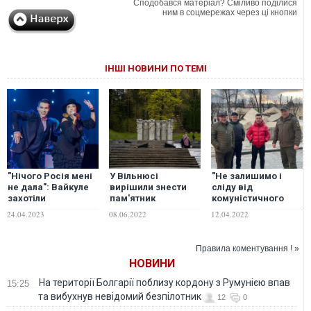
Сподобався матеріал? Сміливо поділися
ним в соцмережах через ці кнопки
ІНШІ НОВИНИ ПО ТЕМІ
"Нічого Росія мені
У Вільнюсі
"Не залишимо і
не дала": Вайкуле
вирішили знести
сліду від
захотіли
пам'ятник
комуністичного
заборонити в'їзд до
радянським воїнам
режиму". У Стрию
24.04.2023
08.06.2022
12.04.2022
РФ після ідеї про
демонтували
знесення
пам’ятник
пам'ятників
радянському
Правила коментування ! »
радянським
солдату. ВІДЕО
НОВИНИ
солдатам
На території Болгарії поблизу кордону з Румунією впав
15:25
та вибухнув невідомий безпілотник
12
0