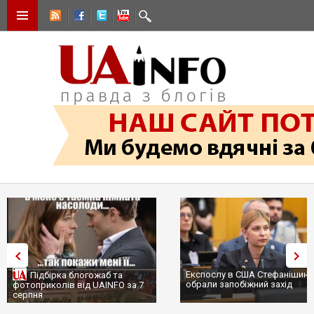
Експослу в США Стефанішиній
Трамп не передасть Украї
обрали запобіжний захід
сотні ракет до Patriot, б
...