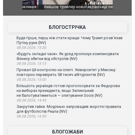
оновлення
Вийшов трейлер нової екранізації легендарного
Зеленський
фільму "Афера Томаса Крауна"
перемовин
БЛОГОСТРІЧКА
Буде гірше, перш ніж стати краще. Чому Трамп розв’язав
Путіну руки (NV)
08.08.2026, 15:30
«Будуть складні часи». Як уряд пропонує компенсувати
бізнесу збитки від обстрілів (NV)
08.08.2026, 15:15
Провал ШІ-контролю на іспиті. Університет у Мексиці
повторно перевірить 58 тисяч абітурієнтів (NV)
08.08.2026, 15:00
Більшість українців готові проголосувати за Федорова
на виборах президента, якщо Зеленський
не балотуватиметься — опитування Socis (NV)
08.08.2026, 14:45
Закрутив гайки. Моурінью запровадив жорсткі правила
для футболістів Реала (NV)
08.08.2026, 14:30
БЛОГОЖАБИ