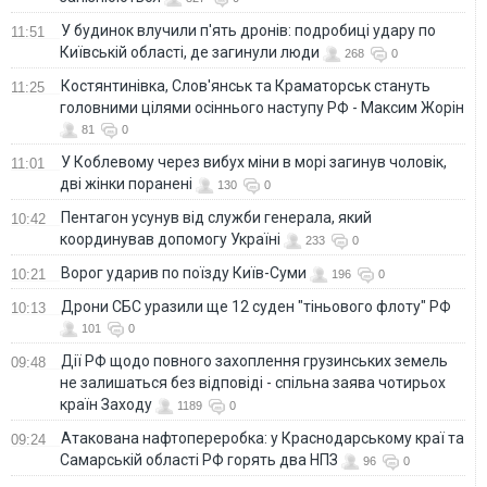
У будинок влучили п'ять дронів: подробиці удару по
11:51
Київській області, де загинули люди
268
0
Костянтинівка, Слов'янськ та Краматорськ стануть
11:25
головними цілями осіннього наступу РФ - Максим Жорін
81
0
У Коблевому через вибух міни в морі загинув чоловік,
11:01
дві жінки поранені
130
0
Пентагон усунув від служби генерала, який
10:42
координував допомогу Україні
233
0
Ворог ударив по поїзду Київ-Суми
10:21
196
0
Дрони СБС уразили ще 12 суден "тіньового флоту" РФ
10:13
101
0
Дії РФ щодо повного захоплення грузинських земель
09:48
не залишаться без відповіді - спільна заява чотирьох
країн Заходу
1189
0
Атакована нафтопереробка: у Краснодарському краї та
09:24
Самарській області РФ горять два НПЗ
96
0