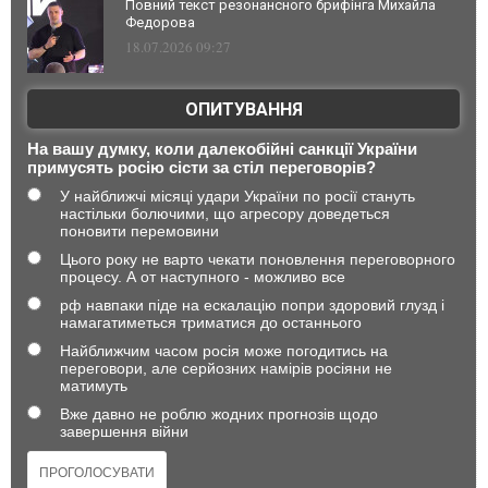
Повний текст резонансного брифінга Михайла
Федорова
18.07.2026 09:27
ОПИТУВАННЯ
На вашу думку, коли далекобійні санкції України
примусять росію сісти за стіл переговорів?
У найближчі місяці удари України по росії стануть
настільки болючими, що агресору доведеться
поновити перемовини
Цього року не варто чекати поновлення переговорного
процесу. А от наступного - можливо все
рф навпаки піде на ескалацію попри здоровий глузд і
намагатиметься триматися до останнього
Найближчим часом росія може погодитись на
переговори, але серйозних намірів росіяни не
матимуть
Вже давно не роблю жодних прогнозів щодо
завершення війни