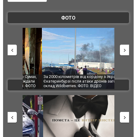
ФОТО
по Сумах,
За 2000 кілометрів від кордону з Україною: в
"Мої іграш
траждали
Єкатеринбурзі після атаки дронів загорівся
суперкарів
ВІДЕО
ині. ФОТО
склад Wildberries. ФОТО. ВІДЕО