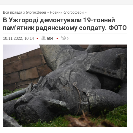
Вся правда з блогосфери
»
Новини блогосфери
»
В Ужгороді демонтували 19-тонний
пам’ятник радянському солдату. ФОТО
•
•
10.11.2022, 10:14
604
0