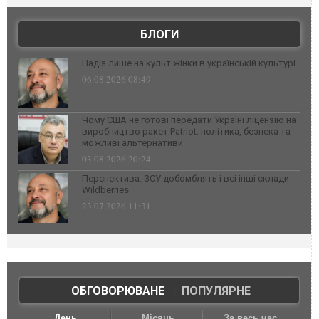
БЛОГИ
Надія лише на культ жінки в українській культурі
06.08.2026 08:49
Чому США не готові передати Україні ліцензію на
виробництво ракет Patriot: політика, безпека та
можливі альтернативи
03.08.2026 20:24
Перспектива: ЗСУ добомблять і всі інші склади
Wildberries
23.07.2026 11:31
ОБГОВОРЮВАНЕ
|
ПОПУЛЯРНЕ
День
Місяць
За весь час