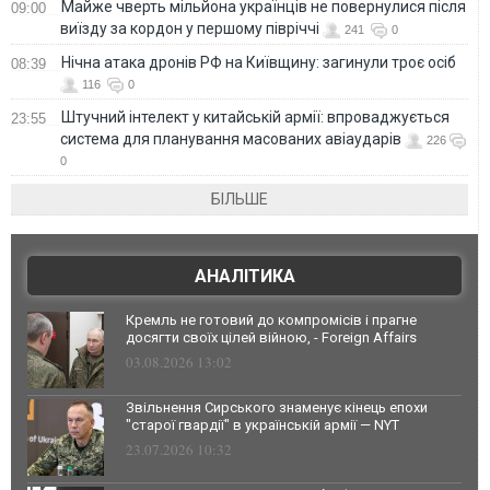
Майже чверть мільйона українців не повернулися після
09:00
виїзду за кордон у першому півріччі
241
0
Нічна атака дронів РФ на Київщину: загинули троє осіб
08:39
116
0
Штучний інтелект у китайській армії: впроваджується
23:55
система для планування масованих авіаударів
226
0
БІЛЬШЕ
АНАЛІТИКА
Кремль не готовий до компромісів і прагне
досягти своїх цілей війною, - Foreign Affairs
03.08.2026 13:02
Звільнення Сирського знаменує кінець епохи
"старої гвардії" в українській армії — NYT
23.07.2026 10:32