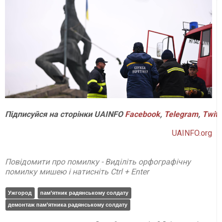
Підписуйся на сторінки UAINFO
Facebook
,
Telegram
,
Twitt
UAINFO.org
Повідомити про помилку - Виділіть орфографічну
помилку мишею і натисніть Ctrl + Enter
Ужгород
пам’ятник радянському солдату
демонтаж пам’ятника радянському солдату