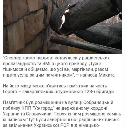
"Спостерігаємо нервові конвульсії у рашистських
пропагандистів та ЗМІ з цього приводу. Дуже
тішимося й обіцяємо, що усі ви, маргінали, разом
підете услід за цим пам’ятником", – написав Микита.
На його місці може з'явитись пам'ятник на честь
Героїв – закарпатських штурмовиків 128-ї бригади.
Пам'ятник був розміщений на вулиці Собранецькій
поблизу КПП "Ужгород" на державному кордоні
України та Словаччини. Поруч із ним розміщено камінь
із написом "Тут були завершені бої радянських військ
за звільнення Української РСР від німецько-