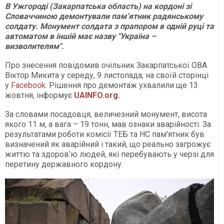
В Ужгороді (Закарпатська область) на кордоні зі
Словаччиною демонтували пам’ятник радянському
солдату. Монумент солдата з прапором в одній руці та
автоматом в іншій має назву "Україна –
визволителям".
Про знесення повідомив очільник Закарпатської ОВА
Віктор Микита у середу, 9 листопада, на своїй сторінці
у
Facebook
. Рішення про демонтаж ухвалили ще 13
жовтня, інформує
UAINFO.org
.
За словами посадовця, величезний монумент, висота
якого 11 м, а вага – 19 тонн, мав ознаки аварійності. За
результатами роботи комісії ТЕБ та НС пам'ятник був
визначений як аварійний і такий, що реально загрожує
життю та здоров’ю людей, які перебувають у черзі для
перетину державного кордону.