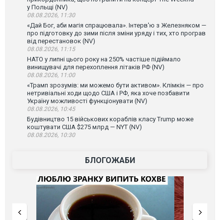
у Польщі (NV)
08.08.2026, 11:30
«Дай Бог, аби магія спрацювала». Інтерв'ю з Железняком —
про підготовку до зими після зміни уряду і тих, хто програв
від перестановок (NV)
08.08.2026, 11:15
НАТО у липні цього року на 250% частіше підіймало
винищувачі для перехоплення літаків РФ (NV)
08.08.2026, 11:00
«Трамп зрозумів: ми можемо бути активом». Клімкін — про
нетривіальні ходи щодо США і РФ, яка хоче позбавити
Україну можливості функціонувати (NV)
08.08.2026, 10:45
Будівництво 15 військових кораблів класу Trump може
коштувати США $275 млрд — NYT (NV)
08.08.2026, 10:30
БЛОГОЖАБИ