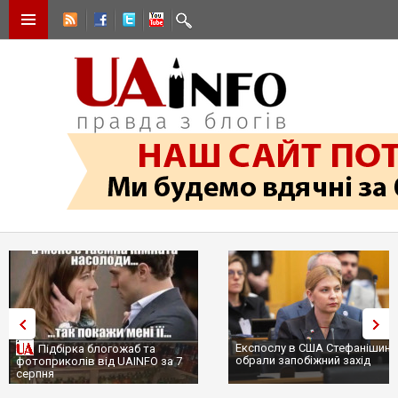
Експослу в США Стефанішині
Підбірка блогожаб та
обрали запобіжний захід
фотоприколів від UAINFO за 7
серпня