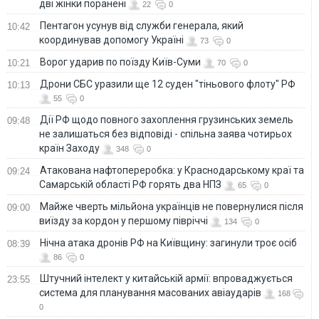
дві жінки поранені
22
0
Пентагон усунув від служби генерала, який
10:42
координував допомогу Україні
73
0
Ворог ударив по поїзду Київ-Суми
10:21
70
0
Дрони СБС уразили ще 12 суден "тіньового флоту" РФ
10:13
55
0
Дії РФ щодо повного захоплення грузинських земель
09:48
не залишаться без відповіді - спільна заява чотирьох
країн Заходу
348
0
Атакована нафтопереробка: у Краснодарському краї та
09:24
Самарській області РФ горять два НПЗ
65
0
Майже чверть мільйона українців не повернулися після
09:00
виїзду за кордон у першому півріччі
134
0
Нічна атака дронів РФ на Київщину: загинули троє осіб
08:39
86
0
Штучний інтелект у китайській армії: впроваджується
23:55
система для планування масованих авіаударів
168
0