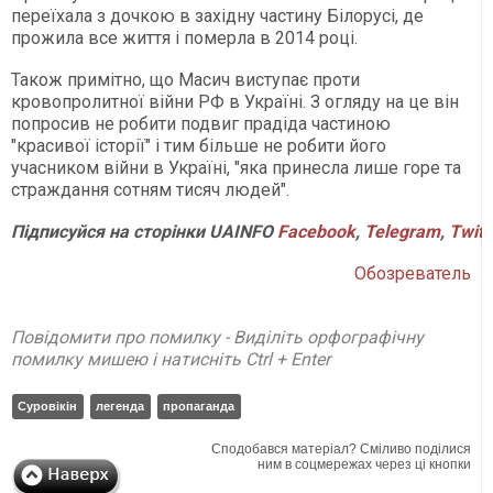
переїхала з дочкою в західну частину Білорусі, де
прожила все життя і померла в 2014 році.
Також примітно, що Масич виступає проти
кровопролитної війни РФ в Україні. З огляду на це він
попросив не робити подвиг прадіда частиною
"красивої історії" і тим більше не робити його
учасником війни в Україні, "яка принесла лише горе та
страждання сотням тисяч людей".
Підписуйся на сторінки UAINFO
Facebook
,
Telegram
,
Twitt
Обозреватель
Повідомити про помилку - Виділіть орфографічну
помилку мишею і натисніть Ctrl + Enter
Суровікін
легенда
пропаганда
Сподобався матеріал? Сміливо поділися
ним в соцмережах через ці кнопки