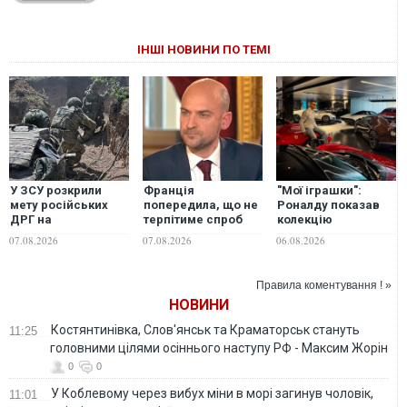
ІНШІ НОВИНИ ПО ТЕМІ
У ЗСУ розкрили
Франція
"Мої іграшки":
мету російських
попередила, що не
Роналду показав
ДРГ на
терпітиме спроб
колекцію
Вовчанському
іноземного
суперкарів
07.08.2026
07.08.2026
06.08.2026
напрямку
втручання у вибори
вартістю понад 25
млн євро
Правила коментування ! »
НОВИНИ
Костянтинівка, Слов'янськ та Краматорськ стануть
11:25
головними цілями осіннього наступу РФ - Максим Жорін
0
0
У Коблевому через вибух міни в морі загинув чоловік,
11:01