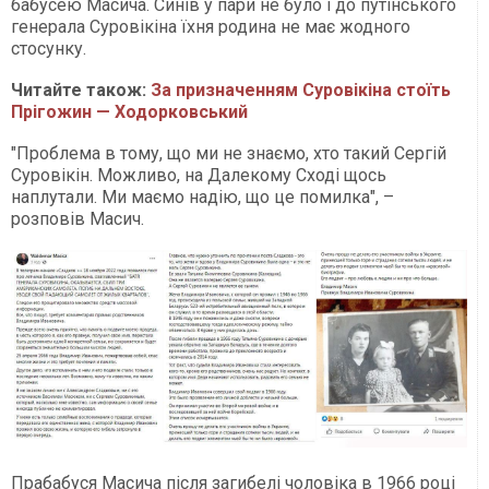
бабусею Масича. Синів у пари не було і до путінського
генерала Суровікіна їхня родина не має жодного
стосунку.
Читайте також:
За призначенням Суровікіна стоїть
Прігожин — Ходорковський
"Проблема в тому, що ми не знаємо, хто такий Сергій
Суровікін. Можливо, на Далекому Сході щось
наплутали. Ми маємо надію, що це помилка", –
розповів Масич.
Прабабуся Масича після загибелі чоловіка в 1966 році