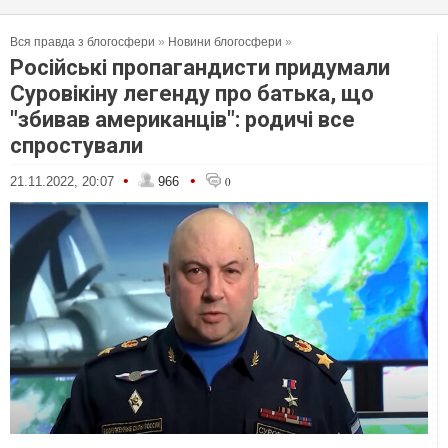
Вся правда з блогосфери
»
Новини блогосфери
»
Російські пропагандисти придумали
Суровікіну легенду про батька, що
"збивав американців": родичі все
спростували
•
•
21.11.2022, 20:07
966
0