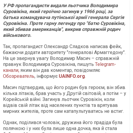
У РФ пропагандисти видали льотчика Володимира
Суровікіна, який героїчно загинув у 1966 році, за
батька командувача путінської армії генерала Сергія
Суровікіна. Проте гарну легенду про "батю Суровікіна,
який збивав американців", викрив справжній родич
військового.
Так, пропагандист Олександр Сладков написав фейк,
бажаючи додати авторитету "генералові Армаггедону".
На це звернув увагу Володимир Масич – справжній
правнук Володимира Суровікіна, пишуть
Telegram-
канали,
яким він дав коментар, повідомляє
Обозреватель
, інформує
UAINFO.org
.
Масич підтвердив, що його родич був героєм, він збив
кілька літаків, брав участь у Другій світовій, а потім – у
Корейській війні. Загинув льотчик Суровікін, коли
відвів свій літак від населених пунктів та врятував
мирних жителів, проте сам катапультуватись не встиг.
Однак, поділився чоловік, дружина його прадіда була
полячкою і у них була лише одна дочка, яка й стала