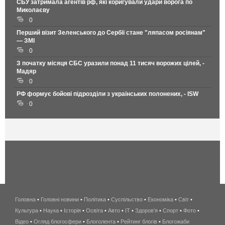
СБУ затримала агентів рф, які коригували удари ворога по
Миколаєву
0
Перший візит Зеленського до Сербії стане "ляпасом росіянам"
— ЗМІ
0
З початку місяця СБС уразили понад 11 тисяч ворожих цілей, -
Мадяр
0
РФ формує бойові підрозділи з українських полонених, - ISW
0
Головна
•
Головні новини
•
Політика
•
Суспільство
•
Економіка
беспроводной
•
Світ
•
Культура
•
Наука
•
Історія
•
Освіта
•
Авто
•
IT
•
Здоров'я
интернет
•
Спорт
•
Фото
•
Відео
•
Огляд блогосфери
•
Блоголента
•
Рейтинг блогів
киев
•
Блогожаби