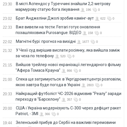
В місті Аспендос у Туреччині знайшли 2,2-метрову
23:30
мармурову статую бога лікування
196
0
Брат Анджеліни Джолі зробив камінг-аут
23:02
622
0
Вже вивели на тести: Ferrari готує оновлення
22:33
позашляховика Purosangue. ВІДЕО
158
0
Магнітні бурі: прогноз на вихідні
22:02
1677
0
У Чехії суд вирішив вислати росіянку, яка вийшла заміж
21:32
за чеха по телефону
520
0
Вийшов трейлер нової екранізації легендарного фільму
21:15
"Афера Томаса Крауна"
866
0
Спека ще затримується: в Укргідрометцентрі розповіли,
21:00
якою завтра буде погода в Україні
2803
0
Найкращий футболіст ЧС-2026 відмовив "Реалу" заради
20:33
переходу в "Барселону"
357
0
США і Україна модернізують С-300 через дефіцит ракет
20:00
Patriot, - ЗМІ
366
0
Зеленський прибув до Сербії на важливі перемовини
19:44