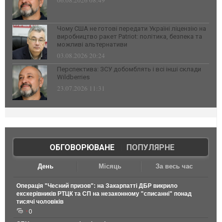
06.08.2026 08:49
Чому США не готові передати Україні ліцензію на
виробництво ракет Patriot: політика, безпека та
можливі альтернативи
03.08.2026 20:24
Перспектива: ЗСУ добомблять і всі інші склади
Wildberries
23.07.2026 11:31
ОБГОВОРЮВАНЕ
|
ПОПУЛЯРНЕ
День
Місяць
За весь час
Операція "Чесний призов": на Закарпатті ДБР викрило
екскерівників РТЦК та СП на незаконному "списанні" понад
тисячі чоловіків
0