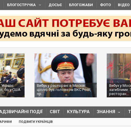
БЛОГОСТРІЧКА
ДОСЬЄ
БЛОГОЖАБИ
ФОТО
ВІДЕО
 Україні
Вибух у ресторані в Москві:
Вибух у Мос
ot, бо у США
ціллю був головком ВКС Росії,
загиблими: 
пр...
ресторан...
АДЗВИЧАЙНІ ПОДІЇ
СВІТ
КУЛЬТУРА
ЗНАННЯ
ТАРИФИ
ПОДВИГИ УКРАЇНЦІВ