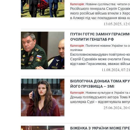
Категорія:
Новини суспільства: читати с
Російського генерала Сергія Суровік
якого російські війська втекли з Хер
в Алжирі під час покладання вінка на
13.05.2025, 12:
ПУТІН ГОТУЄ ЗАМІНУ ГЕРАСИМ
ОЧОЛИТИ ГЕНШТАБ РФ
Категорія:
Політичні новини України та с
політики
Ексголовнокомандувач повітряно-к
Сергій Суровікін може очолити Генш
відставки Герасимова, вважає військ
11.08.2024, 07:2
БІОЛОГІЧНА ДОНЬКА ТОМА КР
ЙОГО ПРІЗВИЩА – ЗМІ
Категорія:
Новини культури в Україні та с
Донька голлівудського актора Тома 
школярка Сурі – відсвяткувала випу
25.06.2024, 20:
БІЖЕНКА З УКРАЇНИ МОЖЕ ПР