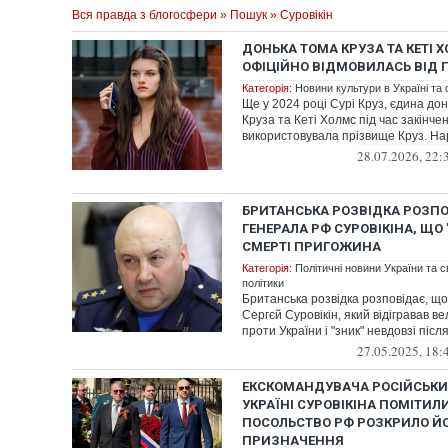
Вся правда з блогосфери
»
Пошук
» Суровікін
ДОНЬКА ТОМА КРУЗА ТА КЕТІ Х
ОФІЦІЙНО ВІДМОВИЛАСЬ ВІД 
Категорія:
Новини культури в Україні та с
Ще у 2024 році Сурі Круз, єдина дон
Круза та Кеті Холмс під час закінч
використовувала прізвище Круз. Нар
28.07.2026, 22:
БРИТАНСЬКА РОЗВІДКА РОЗПО
ГЕНЕРАЛА РФ СУРОВІКІНА, ЩО 
СМЕРТІ ПРИГОЖИНА
Категорія:
Політичні новини України та с
політики
Британська розвідка розповідає, що
Сергєй Суровікін, який відігравав ве
проти України і "зник" невдовзі після 
27.05.2025, 18:
ЕКСКОМАНДУВАЧА РОСІЙСЬКИХ
УКРАЇНІ СУРОВІКІНА ПОМІТИЛИ
ПОСОЛЬСТВО РФ РОЗКРИЛО ЙО
ПРИЗНАЧЕННЯ