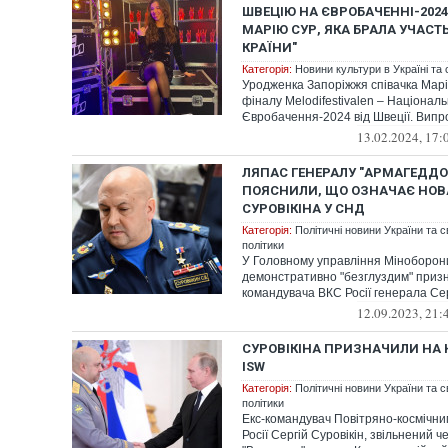
ШВЕЦІЮ НА ЄВРОБАЧЕННІ-2024
МАРІЮ СУР, ЯКА БРАЛА УЧАСТЬ
КРАЇНИ"
Категорія:
Новини культури в Україні та с
Уродженка Запоріжжя співачка Мар
фіналу Melodifestivalen – Національ
Євробачення-2024 від Швеції. Випро
13.02.2024, 17:
ЛЯПАС ГЕНЕРАЛУ "АРМАГЕДДОН
ПОЯСНИЛИ, ЩО ОЗНАЧАЄ НОВ
СУРОВІКІНА У СНД
Категорія:
Політичні новини України та с
політики
У Головному управління Міноборон
демонстративно "безглуздим" приз
командувача ВКС Росії генерала Серг
12.09.2023, 21:
СУРОВІКІНА ПРИЗНАЧИЛИ НА 
ISW
Категорія:
Політичні новини України та с
політики
Екс-командувач Повітряно-космічн
Росії Сергій Суровікін, звільнений че