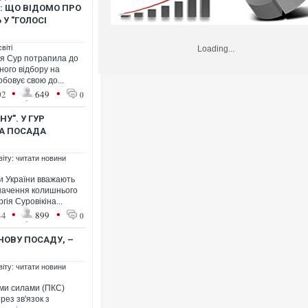
: ЩО ВІДОМО ПРО
 У "ГОЛОСІ
віті
Loading...
ія Сур потрапила до
ного відбору на
бовує свою до...
•
•
02
649
0
У". У ГУР
А ПОСАДА
віту: читати новини
и України вважають
начення колишнього
ія Суровікіна...
•
•
44
899
0
НОВУ ПОСАДУ, –
віту: читати новини
ими силами (ПКС)
рез зв'язок з