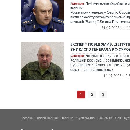
Категорія:
Політичні новини України та с
політики
Російському генералу Сергію Сурові
після заколоту ватажка російської п
компанії "Вагнер" Євгена Пригожина,
31.07.2023, 11:0
ЕКСПЕРТ ПОВІДОМИВ, ДЕ ПУТ
ЗНИКЛОГО ГЕНЕРАЛА РФ СУРОВ
Категорія:
Новини в світі: читати останні
Колишній російський розвідник Сер
Суровікіним "займається" Третя сл
орієнтована на військових
16.07.2023, 12:
1
2
3
Головна
•
Головні новини
•
Політика
•
Суспільство
•
Економіка
•
Світ
•
Кул