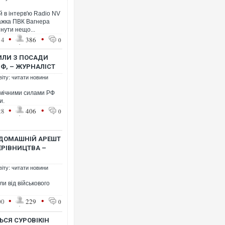
й в інтерв'ю Radio NV
ажка ПВК Вагнера
нути нещо...
•
•
14
386
0
НИЛИ З ПОСАДИ
Ф, – ЖУРНАЛІСТ
віту: читати новини
мічними силами РФ
и.
•
•
28
406
0
 ДОМАШНІЙ АРЕШТ
КЕРІВНИЦТВА –
віту: читати новини
и від військового
•
•
00
229
0
ЬСЯ СУРОВІКІН