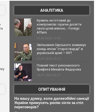
АНАЛІТИКА
Кремль не готовий до
о
компромісів і прагне досягти
та
своїх цілей війною, - Foreign
Affairs
03.08.2026 13:02
Звільнення Сирського знаменує
кінець епохи "старої гвардії" в
українській армії — NYT
23.07.2026 10:32
Повний текст резонансного
іку
брифінга Михайла Федорова
18.07.2026 09:27
ОПИТУВАННЯ
На вашу думку, коли далекобійні санкції
України примусять росію сісти за стіл
переговорів?