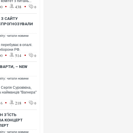
комітет з питань...
•
•
00
438
0
 З САЙТУ
 СПРОГНОЗУВАЛИ
Українські надзвичайники вря
під час ліквідації масштабної л
віту: читати новини
Франції
 перебуває в опалі.
оборони РФ.
•
•
00
514
0
 ВАРТИ, – NEW
віту: читати новини
 Сергія Суровікіна,
а найманців "Вагнера"
•
•
16
218
0
Неймар влаштував конфлікт п
"Сантоса". ВІДЕО
Н З'ЇСТЬ
НА КОНЦЕРТ
ПЕРТ
віту: читати новини