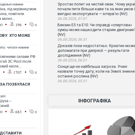
Зростає попит на чистий смак. Чому украї
оціальні новини
почали пити більше кави та за яких умов ї
іна, під керівництвом
вигідно експортувати — інтерв'ю (NV)
сона, помітили
 могил...
06.08.2026, 07:01
•
•
00
196
0
Бензин Е5 та Е10. Чи справді «спиртова»
суміш може нашкодити старим двигунам
(NV)
ОВУ: ХТО МОЖЕ
06.08.2026, 06:31
Доказів поки недостатньо. Креатин мож
віту: читати новини
допомагати при депресії — результати
дослідження (NV)
осмічними силами РФ
06.08.2026, 06:01
таб ЗС Росії після
овий експе...
Сонце ще не найбільша загроза. Учені
•
•
назвали точну дату, коли на Землі зникне
1
1707
0
остання рослина (NV)
06.08.2026, 05:31
УЗА ПОЗБУЛАСЯ
віті
ІНФОГРАФІКА
Круза –
скний.
•
•
00
683
0
ЕДСТАВИТИ