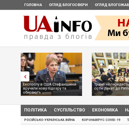
ГОЛОВНА
ОГЛЯД БЛОГОСФЕРИ
ОГЛЯД БЛОГОЖАБ
Експослу в США Стефанішиній
Трамп не передасть
вручили нову підозру та
сотні ракет до Patri
обирають...
...
ПОЛІТИКА
СУСПІЛЬСТВО
ЕКОНОМІКА
Н
РОСІЙСЬКО-УКРАЇНСЬКА ВІЙНА
КОРОНАВІРУС COVID-19