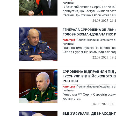
політики
Військовий експерт Сергій Грабськи
припустив, що наступним після ват
Євгенія Пригожина в Росії може заги
24.08.2023, 21:
ГЕНЕРАЛА СУРОВІКІНА ЗВІЛЬ
ГОЛОВНОКОМАНДУВАЧА ПКС Р
Категорія:
Політичні новини України та с
політики
Головнокомандувача Повітряно-кос
Сергія Суровікіна звільнили з посад
22.08.2023, 19:
СУРОВІКІНА ВІДПРАВИЛИ ПІД
І УСУНУЛИ ВІД ВІЙСЬКОВОГО 
POLITICO
Категорія:
Політичні новини України та с
політики
Генерала РФ Сергія Суровікін усунул
керівництва.
16.08.2023, 11:
ЗМІ З'ЯСУВАЛИ, ДЕ ЗНАХОДИТ