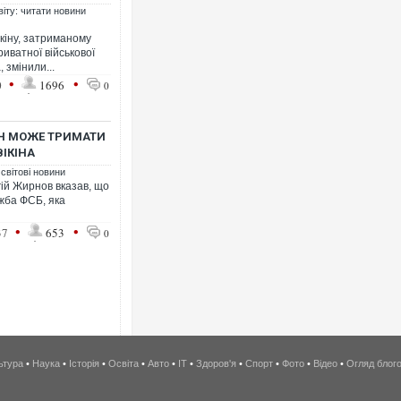
віту: читати новини
кіну, затриманому
риватної військової
 змінили...
•
•
0
1696
0
ІН МОЖЕ ТРИМАТИ
ІКІНА
 світові новини
гій Жирнов вказав, що
ужба ФСБ, яка
•
•
37
653
0
ьтура
•
Наука
•
Історія
•
Освіта
•
Авто
•
IT
•
Здоров'я
•
Спорт
•
Фото
•
Відео
•
Огляд блог