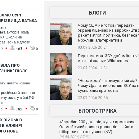
БЛОГИ
ОЛМС СУРІ
ПРІЗВИЩА БАТЬКА
Чому США не готові передати
віті
Україні ліцензію на виробництв
ька акторів Тома
ракет Patriot: політика, безпека 
ення школи не
можливі альтернативи
азі вона відмови...
03.08.2026 20:24
•
•
30
463
0
Перспектива: ЗСУ добомблять і
всі інші склади Wildberries
ВІЛА ПРО
23.07.2026 11:31
"ЗНИК" ПІСЛЯ
“Нова кров” чи вимушений хід?
віту: читати новини
Чому Драпатий очолив ЗСУ на п
суспільних протестів
 російський генерал
22.07.2026 20:36
лику роль у війні РФ
п...
•
•
45
785
0
БЛОГОСТРІЧКА
 ВІЙСЬК В
«Заробив 200 доларів, купив кросівки».
 В АЛЖИРІ:
Олімпійський призер розповів, як його
ГО НОВЕ
обікрали на тренуванні (NV)
06.08.2026, 07:31