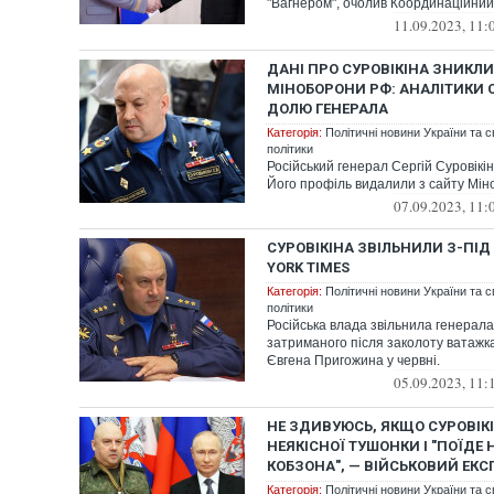
"Вагнером", очолив Координаційний 
11.09.2023, 11:
ДАНІ ПРО СУРОВІКІНА ЗНИКЛИ
МІНОБОРОНИ РФ: АНАЛІТИКИ
ДОЛЮ ГЕНЕРАЛА
Категорія:
Політичні новини України та с
політики
Російський генерал Сергій Суровікін
Його профіль видалили з сайту Мін
07.09.2023, 11:
СУРОВІКІНА ЗВІЛЬНИЛИ З-ПІД
YORK TIMES
Категорія:
Політичні новини України та с
політики
Російська влада звільнила генерала
затриманого після заколоту ватажк
Євгена Пригожина у червні.
05.09.2023, 11:
НЕ ЗДИВУЮСЬ, ЯКЩО СУРОВІКІ
НЕЯКІСНОЇ ТУШОНКИ І "ПОЇДЕ 
КОБЗОНА", — ВІЙСЬКОВИЙ ЕКС
Категорія:
Політичні новини України та с