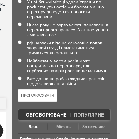
У найближчі місяці удари України по
нці
росії стануть настільки болючими, що
ї
агресору доведеться поновити
перемовини
Цього року не варто чекати поновлення
переговорного процесу. А от наступного
?
- можливо все
рф навпаки піде на ескалацію попри
е
здоровий глузд і намагатиметься
триматися до останнього
Найближчим часом росія може
погодитись на переговори, але
серйозних намірів росіяни не матимуть
Вже давно не роблю жодних прогнозів
щодо завершення війни
ОБГОВОРЮВАНЕ
|
ПОПУЛЯРНЕ
День
Місяць
За весь час