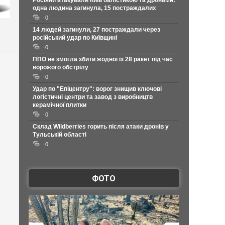
Росіяни атакували Київ балістикою та дронами:
одна людина загинула, 15 постраждалих
0
14 людей загинули, 27 постраждали через
російський удар по Київщині
0
ППО не змогла збити жодної із 28 ракет під час
ворожого обстрілу
0
Удар по "Епіцентру": ворог знищив ключові
логістичні центри та завод з виробництв
керамічної плитки
0
Склад Wildberries горить після атаки дронів у
Тульській області
0
ФОТО