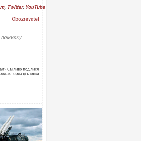
am
,
Twitter
,
YouTube
Obozrevatel
у помилку
ал? Сміливо поділися
режах через ці кнопки