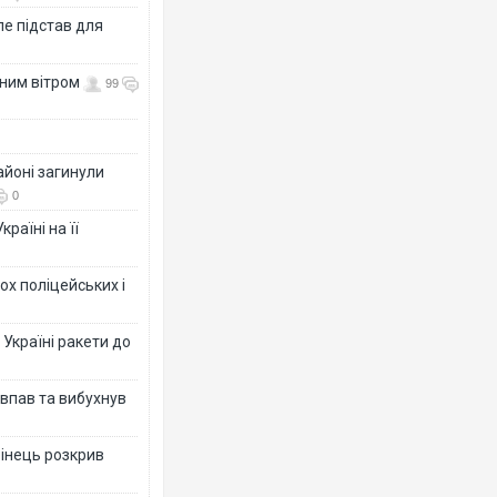
е підстав для
нним вітром
99
айоні загинули
0
раїні на її
ох поліцейських і
 Україні ракети до
 впав та вибухнув
бінець розкрив