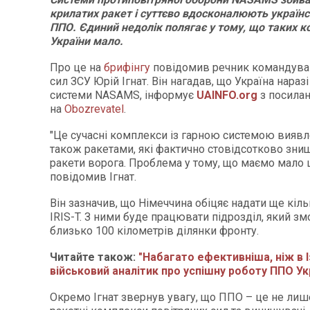
крилатих ракет і суттєво вдосконалюють україн
ППО. Єдиний недолік полягає у тому, що таких к
України мало.
Про це на
брифінгу
повідомив речник командува
сил ЗСУ Юрій Ігнат. Він нагадав, що Україна нараз
системи NASAMS, інформує
UAINFO.org
з посила
на
Obozrevatel
.
"Це сучасні комплекси із гарною системою виявле
також ракетами, які фактично стовідсотково зни
ракети ворога. Проблема у тому, що маємо мало ц
повідомив Ігнат.
Він зазначив, що Німеччина обіцяє надати ще кіл
IRIS-T. З ними буде працювати підрозділ, який з
близько 100 кілометрів ділянки фронту.
Читайте також:
"Набагато ефективніша, ніж в Із
військовий аналітик про успішну роботу ППО Ук
Окремо Ігнат звернув увагу, що ППО – це не лише