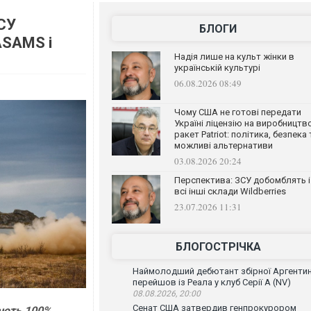
ЗСУ
БЛОГИ
ASAMS і
Надія лише на культ жінки в
українській культурі
06.08.2026 08:49
Чому США не готові передати
Україні ліцензію на виробництв
ракет Patriot: політика, безпека 
можливі альтернативи
03.08.2026 20:24
Перспектива: ЗСУ добомблять і
всі інші склади Wildberries
23.07.2026 11:31
БЛОГОСТРІЧКА
Наймолодший дебютант збірної Аргенти
перейшов із Реала у клуб Серії А (NV)
08.08.2026, 20:00
Сенат США затвердив генпрокурором
ають 100%