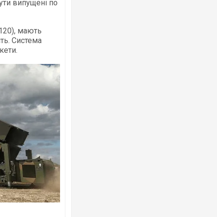
бути випущені по
120), мають
Ворог завдав комбінованого удару по
ть. Система
двоє поранених. Ще десятеро постра
після атаки БПЛА по ринку на Сумщині
кети.
Одесу накрила потужна злива з градо
ураганним вітром