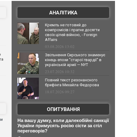
АНАЛІТИКА
Кремль не готовий до
компромісів і прагне досягти
своїх цілей війною, - Foreign
Affairs
03.08.2026 13:02
о
Звільнення Сирського знаменує
та
кінець епохи "старої гвардії" в
українській армії — NYT
23.07.2026 10:32
Повний текст резонансного
брифінга Михайла Федорова
18.07.2026 09:27
ОПИТУВАННЯ
ни
На вашу думку, коли далекобійні санкції
України примусять росію сісти за стіл
переговорів?