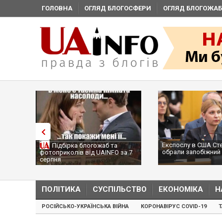
ГОЛОВНА
ОГЛЯД БЛОГОСФЕРИ
ОГЛЯД БЛОГОЖАБ
Експослу в США Ст
Підбірка блогожаб та
обрали запобіжний 
фотоприколів від UAINFO за 7
серпня
ПОЛІТИКА
СУСПІЛЬСТВО
ЕКОНОМІКА
Н
РОСІЙСЬКО-УКРАЇНСЬКА ВІЙНА
КОРОНАВІРУС COVID-19