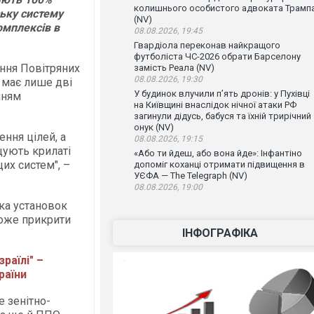
колишнього особистого адвоката Трамп
ську систему
(NV)
омплексів в
08.08.2026, 19:45
Гвардіола переконав найкращого
футболіста ЧС-2026 обрати Барселону
ння Повітряних
замість Реала (NV)
08.08.2026, 19:30
і має лише дві
У будинок влучили п’ять дронів: у Пухівці
нням
на Київщині внаслідок нічної атаки РФ
загинули дідусь, бабуся та їхній трирічний
онук (NV)
ння цілей, а
08.08.2026, 19:15
щують крилаті
«Або ти йдеш, або вона йде»: Інфантіно
их систем", –
допоміг коханці отримати підвищення в
УЄФА — The Telegraph (NV)
08.08.2026, 19:00
ька установок
може прикрити
ІНФОГРАФІКА
раїлі" –
раїни
 зенітно-