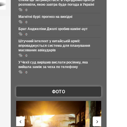
Спека ще затримується: в Укргідрометцентрі
розповіли, якою завтра буде погода в Україні
0
Магнітні бурі: прогноз на вихідні
0
Брат Анджеліни Джолі зробив камінг-аут
0
Штучний інтелект у китайській армії:
впроваджується система для планування
масованих авіаударів
0
У Чехії суд вирішив вислати росіянку, яка
вийшла заміж за чеха по телефону
0
ФОТО