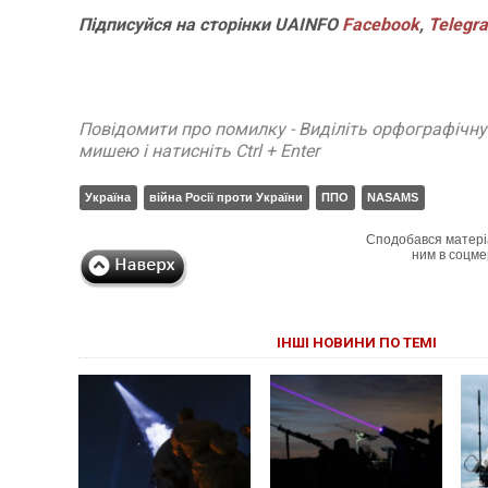
Підписуйся на сторінки UAINFO
Facebook
,
Telegr
Повідомити про помилку - Виділіть орфографічн
мишею і натисніть Ctrl + Enter
Україна
війна Росії проти України
ППО
NASAMS
Сподобався матері
ним в соцме
ІНШІ НОВИНИ ПО ТЕМІ