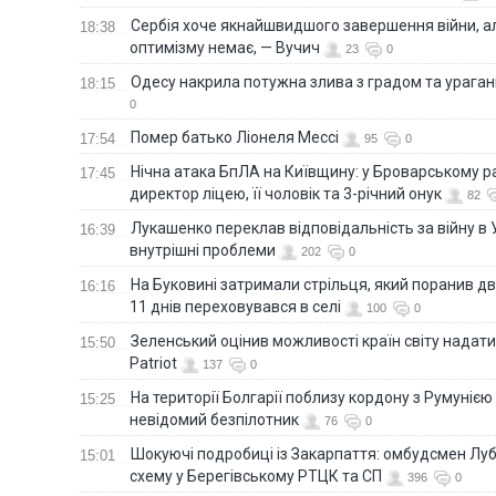
Сербія хоче якнайшвидшого завершення війни, ал
18:38
оптимізму немає, — Вучич
23
0
Одесу накрила потужна злива з градом та урага
18:15
0
Помер батько Ліонеля Мессі
17:54
95
0
Нічна атака БпЛА на Київщину: у Броварському р
17:45
директор ліцею, її чоловік та 3-річний онук
82
Лукашенко переклав відповідальність за війну в Ук
16:39
внутрішні проблеми
202
0
На Буковині затримали стрільця, який поранив дв
16:16
11 днів переховувався в селі
100
0
Зеленський оцінив можливості країн світу надати
15:50
Patriot
137
0
На території Болгарії поблизу кордону з Румунією
15:25
невідомий безпілотник
76
0
Шокуючі подробиці із Закарпаття: омбудсмен Лу
15:01
схему у Берегівському РТЦК та СП
396
0