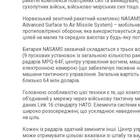
ракетні комплекси повітряних сил та винищувачі,
сухопутних військ, військово-морських сил тощо.
Норвезький зенітний ракетний комплекс NASAMS
Advanced Surface to Air Missile System) – мобільн
протиповітряної оборони, яка використовується 
цілей на малих та середніх висотах у будь-яку пог
Батарея NASAMS зазвичай складається з трьох в
(9 пускових установок із загальною кількістю рак
радарів MPQ-64F, центру управління вогнем, маш
електронною камерою (що забезпечує пасивне н
машини тактичного управління. Загальна вартість
близько 64 млн доларів.
Головною особливістю цієї техніки є те, що комп
об'єднаний у мережу через військову тактичну м
даних Link 16 стандарту НАТО. Елементи системи 
широко розосереджені, що ускладнює наведення
на ціль.
Кожен із радарів здатний замінити інші. Центр у
може отримувати цільові вказівки зі штабу та ви