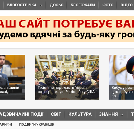
БЛОГОСТРІЧКА
ДОСЬЄ
БЛОГОЖАБИ
ФОТО
ВІДЕО
ефанішиній
Трамп не передасть Україні
Вибух у рес
захід
сотні ракет до Patriot, бо у США
ціллю був г
...
пр...
АДЗВИЧАЙНІ ПОДІЇ
СВІТ
КУЛЬТУРА
ЗНАННЯ
ТАРИФИ
ПОДВИГИ УКРАЇНЦІВ