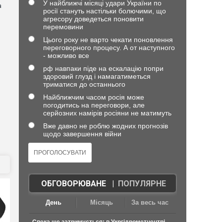
У найближчі місяці удари України по
а
росії стануть настільки болючими, що
агресору доведеться поновити
перемовини
Цього року не варто чекати поновлення
переговорного процесу. А от наступного
- можливо все
рф навпаки піде на ескалацію попри
здоровий глузд і намагатиметься
триматися до останнього
Найближчим часом росія може
погодитись на переговори, але
серйозних намірів росіяни не матимуть
Вже давно не роблю жодних прогнозів
щодо завершення війни
ОБГОВОРЮВАНЕ
|
ПОПУЛЯРНЕ
День
Місяць
За весь час