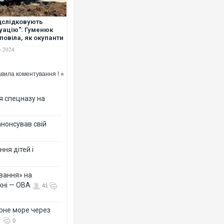
дслідковують
уацію": Гуменюк
повіла, як окупанти
евіряють
3.2024
овність української
 відбивати атаки
вила коментування ! »
я спецназу на
анонсував свій
ня дітей і
вання» на
кні — ОВА
41
рне море через
0