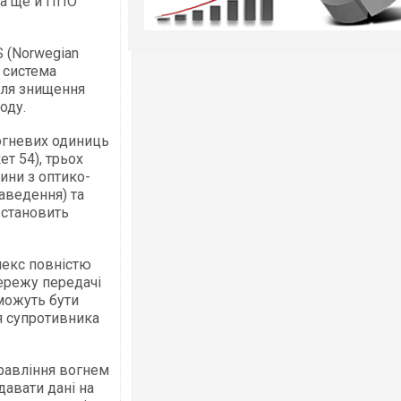
 а ще й ППО
 (Norwegian
а система
для знищення
оду.
огневих одиниць
ет 54), трьох
ини з оптико-
аведення) та
 становить
лекс повністю
ережу передачі
можуть бути
 супротивника
правління вогнем
давати дані на