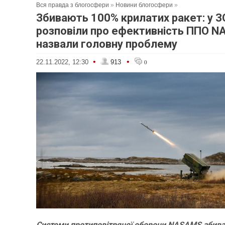
Вся правда з блогосфери
»
Новини блогосфери
»
Збивають 100% крилатих ракет: у 
розповіли про ефективність ППО N
назвали головну проблему
•
•
22.11.2022, 12:30
913
0
Системи протиповітряної оборони NASAMS збив