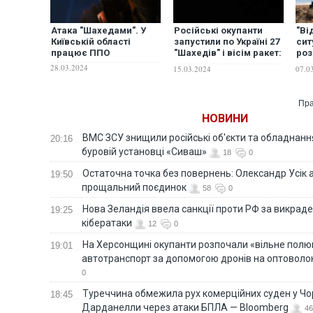
Атака "Шахедами". У
Російські окупанти
"Ві
Київській області
запустили по Україні 27
сит
працює ППО
"Шахедів" і вісім ракет:
роз
сили ППО знищили усі
пер
28.03.2024
15.03.2024
07.0
дрони
гот
ППО
Пра
НОВИНИ
ВМС ЗСУ знищили російські об'єкти та обладнанн
20:16
буровій установці «Сиваш»
18
0
Остаточна точка без повернень: Олександр Усік 
19:50
прощальний поєдинок
58
0
Нова Зеландія ввела санкції проти РФ за викраден
19:25
кібератаки
12
0
На Херсонщині окупанти розпочали «вільне полю
19:01
автотранспорт за допомогою дронів на оптоволо
0
Туреччина обмежила рух комерційних суден у Чо
18:45
Дарданелли через атаки БПЛА — Bloomberg
46