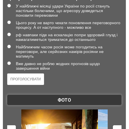
У найближчі місяці удари України по росії стануть
настільки болючими, що агресору доведеться
поновити перемовини
Цього року не варто чекати поновлення переговорного
процесу. А от наступного - можливо все
рф навпаки піде на ескалацію попри здоровий глузд і
намагатиметься триматися до останнього
Найближчим часом росія може погодитись на
переговори, але серйозних намірів росіяни не
матимуть
Вже давно не роблю жодних прогнозів щодо
завершення війни
ФОТО