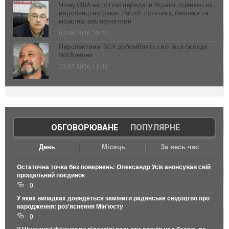
Чому США не готові передати Україні ліцензію на
виробництво ракет Patriot: політика, безпека та
можливі альтернативи
03.08.2026 20:24
Перспектива: ЗСУ добомблять і всі інші склади
Wildberries
23.07.2026 11:31
ОБГОВОРЮВАНЕ
|
ПОПУЛЯРНЕ
День
Місяць
За весь час
Остаточна точка без повернень: Олександр Усік анонсував свій
прощальний поєдинок
0
У яких випадках доведеться замінити радянське свідоцтво про
народження: роз'яснення Мін'юсту
0