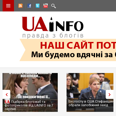
Експослу в США Стефанішині
Підбірка блогожаб та
обрали запобіжний захід
фотоприколів від UAINFO за 7
серпня