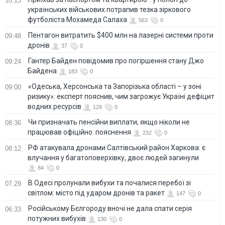
10:13
українських військових потрапив тезка зіркового
футболіста Мохамеда Салаха
563
0
Пентагон витратить $400 млн на лазерні системи проти
09:48
дронів
37
0
Гантер Байден повідомив про погіршення стану Джо
09:24
Байдена
183
0
«Одеська, Херсонська та Запорізька області – у зоні
09:00
ризику»: експерт пояснив, чим загрожує Україні дефіцит
водних ресурсів
129
0
Чи призначать пенсійни виплати, якщо ніколи не
08:36
працював офіційно: пояснення
232
0
РФ атакувала дронами Салтівський район Харкова: є
08:12
влучання у багатоповерхівку, двоє людей загинули
84
0
В Одесі пролунали вибухи та почалися перебої зі
07:29
світлом: місто під ударом дронів та ракет
147
0
Російському Бєлгороду вночі не дала спати серія
06:33
потужних вибухів
130
0