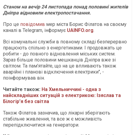
Станом на вечір 24 листопада понад половині жителів
Дніпра відновили електропостачання.
Про це
повідомив
мер міста Борис Філатов на своєму
каналі в Telegram, інформує
UAINFO.org
.
Всі комунальні служби в повному складі безперервно
працюють спільно з енергетиками. І продовжать це
робити - до повного відновлення міських систем.
Зараз більше половини мешканців Дніпра вже зі
світлом. Та пам’ятайте, що на це впливають також
аварійні і планові відключення електрики", -
поінформував він.
Читайте також:
На Хмельниччині - одна з
найскладніших ситуацій з електрикою: Ізяслав та
Білогір’я без світла
Також Філатов зазначив, що лікарні зберігають
стабільне живлення, та все ж є можливість
перепідключитися на генератори.