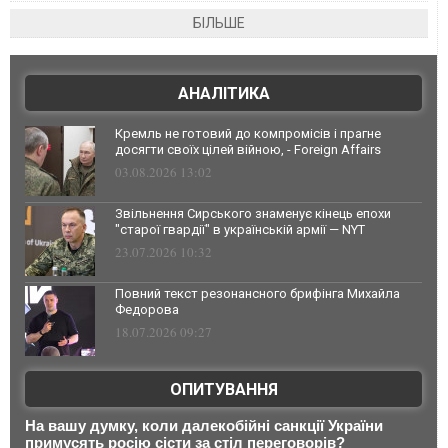
БІЛЬШЕ
АНАЛІТИКА
Кремль не готовий до компромісів і прагне
досягти своїх цілей війною, - Foreign Affairs
03.08.2026 13:02
Звільнення Сирського знаменує кінець епохи
"старої гвардії" в українській армії — NYT
23.07.2026 10:32
Повний текст резонансного брифінга Михайла
Федорова
18.07.2026 09:27
ОПИТУВАННЯ
На вашу думку, коли далекобійні санкції України
примусять росію сісти за стіл переговорів?