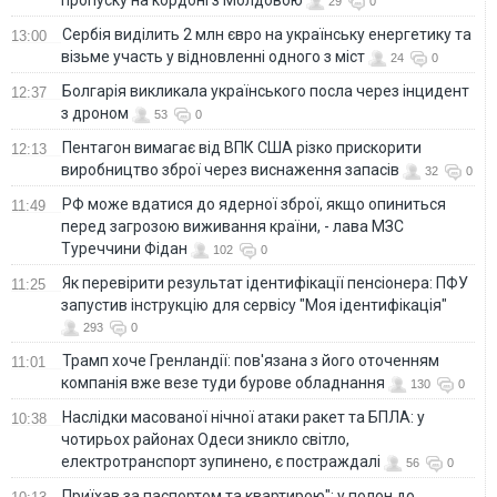
29
0
Сербія виділить 2 млн євро на українську енергетику та
13:00
візьме участь у відновленні одного з міст
24
0
Болгарія викликала українського посла через інцидент
12:37
з дроном
53
0
Пентагон вимагає від ВПК США різко прискорити
12:13
виробництво зброї через виснаження запасів
32
0
РФ може вдатися до ядерної зброї, якщо опиниться
11:49
перед загрозою виживання країни, - лава МЗС
Туреччини Фідан
102
0
Як перевірити результат ідентифікації пенсіонера: ПФУ
11:25
запустив інструкцію для сервісу "Моя ідентифікація"
293
0
Трамп хоче Гренландії: пов'язана з його оточенням
11:01
компанія вже везе туди бурове обладнання
130
0
Наслідки масованої нічної атаки ракет та БПЛА: у
10:38
чотирьох районах Одеси зникло світло,
електротранспорт зупинено, є постраждалі
56
0
Приїхав за паспортом та квартирою": у полон до