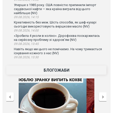
Уперше з 1985 року. США повністю припинили імпорт
саудівської нафти — яка країна виграла від цього
найбільше (NV)
09.08.2026, 14:15
Креативність без меж. Шість способів, як шеф-кухарі
сьогодні використовують вершкове масло (NV)
09.08.2026, 14:00
«Зробила 4 уколи в коліно». Дорофєєва поскаржилась
на серйозну проблему зі здоров’ям (NV)
09.08.2026, 13:45
Навіть якщо ми цього не помічаємо. На чому тримається
існування кожного з нас (NV)
09.08.2026, 13:30
БЛОГОЖАБИ