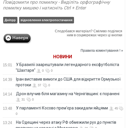
Повідомити про помилку - Виділіть орфографічну
помилку мишею і натисніть Ctrl + Enter
Дніпрр
відновлення електропостачання
Сподобався матеріал? Сміливо поділися
ним в соцмережах через ці кнопки
Правила коментування ! »
НОВИНИ
У Бразилії заарештували легендарного ексфутболіста
15:01
"Шахтаря"
0
0
Іран виставив вимоги до США для відкриття Ормузької
14:39
протоки
37
0
Дрон влучив біля магазину на Чернігівщині: є поранені
14:14
31
0
У парламенті Косово прем'єра закидали яйцями
13:48
45
0
На Одещині через атаку РФ обмежили рух до пунктів
13:24
пропуску на кордоні з Молдовою