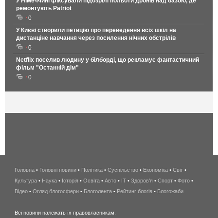
У Німеччині фіксували підозрілі польоти дронів над базою, де
ремонтують Patriot
0
У Києві створили петицію про переведення всіх шкіл на
дистанціне навчання через посилення нічних обстрілів
0
Netflix поселив людину у білборді, що рекламує фантастичний
фільм "Останній дім"
0
Головна
•
Головні новини
•
Політика
•
Суспільство
•
Економіка
беспроводной
•
Світ
•
Культура
•
Наука
•
Історія
•
Освіта
•
Авто
•
IT
•
Здоров'я
интернет
•
Спорт
•
Фото
•
Відео
•
Огляд блогосфери
•
Блоголента
•
Рейтинг блогів
киев
•
Блогожаби
и
Всі новини належать їх правовласникам.
область