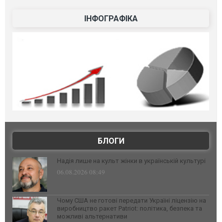
ІНФОГРАФІКА
БЛОГИ
Надія лише на культ жінки в українській культурі
06.08.2026 08:49
Чому США не готові передати Україні ліцензію на
виробництво ракет Patriot: політика, безпека та
можливі альтернативи