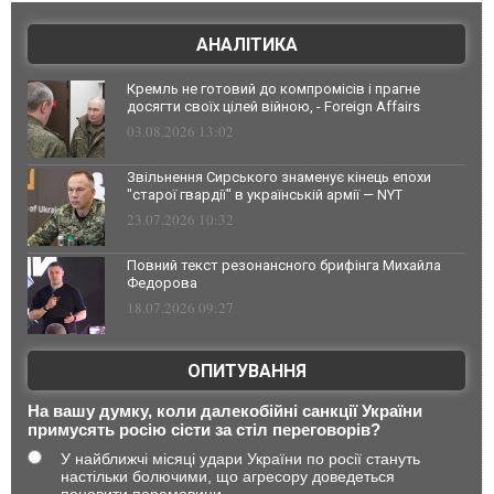
АНАЛІТИКА
Кремль не готовий до компромісів і прагне
досягти своїх цілей війною, - Foreign Affairs
03.08.2026 13:02
Звільнення Сирського знаменує кінець епохи
"старої гвардії" в українській армії — NYT
23.07.2026 10:32
Повний текст резонансного брифінга Михайла
Федорова
18.07.2026 09:27
ОПИТУВАННЯ
На вашу думку, коли далекобійні санкції України
примусять росію сісти за стіл переговорів?
У найближчі місяці удари України по росії стануть
настільки болючими, що агресору доведеться
поновити перемовини