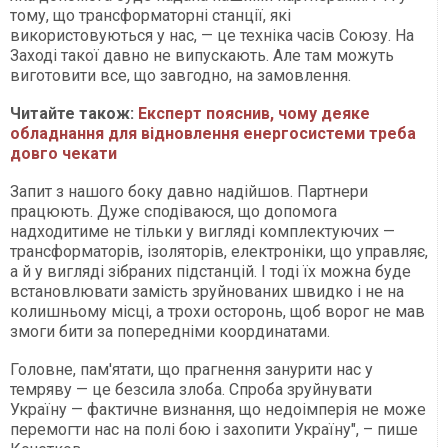
тому, що трансформаторні станції, які
використовуються у нас, — це техніка часів Союзу. На
Заході такої давно не випускають. Але там можуть
виготовити все, що завгодно, на замовлення.
Читайте також:
Експерт пояснив, чому деяке
обладнання для відновлення енергосистеми треба
довго чекати
Запит з нашого боку давно надійшов. Партнери
працюють. Дуже сподіваюся, що допомога
надходитиме не тільки у вигляді комплектуючих —
трансформаторів, ізоляторів, електроніки, що управляє,
а й у вигляді зібраних підстанцій. І тоді їх можна буде
встановлювати замість зруйнованих швидко і не на
колишньому місці, а трохи осторонь, щоб ворог не мав
змоги бити за попередніми координатами.
Головне, пам'ятати, що прагнення занурити нас у
темряву — це безсила злоба. Спроба зруйнувати
Україну — фактичне визнання, що недоімперія не може
перемогти нас на полі бою і захопити Україну", – пише