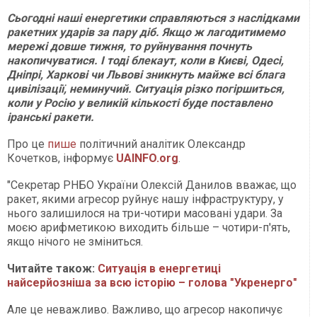
Сьогодні наші енергетики справляються з наслідками
ракетних ударів за пару діб. Якщо ж лагодитимемо
мережі довше тижня, то руйнування почнуть
накопичуватися. І тоді блекаут, коли в Києві, Одесі,
Дніпрі, Харкові чи Львові зникнуть майже всі блага
цивілізації, неминучий. Ситуація різко погіршиться,
коли у Росію у великій кількості буде поставлено
іранські ракети.
Про це
пише
політичний аналітик Олександр
Кочетков, інформує
UAINFO.org
.
"Секретар РНБО України Олексій Данилов вважає, що
ракет, якими агресор руйнує нашу інфраструктуру, у
нього залишилося на три-чотири масовані удари. За
моєю арифметикою виходить більше – чотири-п'ять,
якщо нічого не зміниться.
Читайте також:
Ситуація в енергетиці
найсерйозніша за всю історію – голова "Укренерго"
Але це неважливо. Важливо, що агресор накопичує