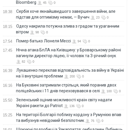
Bloomberg
45
0
Сербія хоче якнайшвидшого завершення війни, але
18:38
підстав для оптимізму немає, — Вучич
23
0
Одесу накрила потужна злива з градом та ураганним
18:15
вітром
98
0
Помер батько Ліонеля Мессі
17:54
94
0
Нічна атака БпЛА на Київщину: у Броварському районі
17:45
загинули директор ліцею, її чоловік та 3-річний онук
82
0
Лукашенко переклав відповідальність за війну в Україні
16:39
на її внутрішні проблеми
200
0
На Буковині затримали стрільця, який поранив двох
16:16
поліцейських і 11 днів переховувався в селі
100
0
Зеленський оцінив можливості країн світу надати
15:50
Україні ракети до Patriot
136
0
На території Болгарії поблизу кордону з Румунією впав
15:25
та вибухнув невідомий безпілотник
76
0
Шокуючі подробиці із Закарпаття: омбудсмен Лубінець
15:01