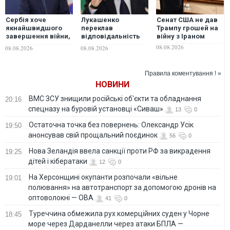
Сербія хоче
Лукашенко
Сенат США не дав
якнайшвидшого
переклав
Трампу грошей на
завершення війни,
відповідальність
війну з Іраном
але підстав для
за війну в Україні на
08.08.2026
08.08.2026
08.08.2026
оптимізму немає, —
її внутрішні
Вучич
проблеми
Правила коментування ! »
НОВИНИ
ВМС ЗСУ знищили російські об'єкти та обладнання
20:16
спецназу на буровій установці «Сиваш»
13
0
Остаточна точка без повернень: Олександр Усік
19:50
анонсував свій прощальний поєдинок
56
0
Нова Зеландія ввела санкції проти РФ за викрадення
19:25
дітей і кібератаки
12
0
На Херсонщині окупанти розпочали «вільне
19:01
полювання» на автотранспорт за допомогою дронів на
оптоволокні — ОВА
41
0
Туреччина обмежила рух комерційних суден у Чорне
18:45
море через Дарданелли через атаки БПЛА —