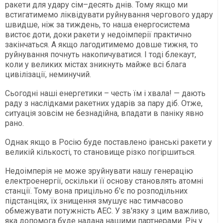
ракети для удару сім–десять днів. Тому якщо ми
встигатимемо ліквідувати руйнування чергового удару
швидше, ніж за тиждень, то наша енергосистема
вистоє доти, доки ракети у недоімперії практично
закінчаться. А якщо лагодитимемо довше тижня, то
руйнування почнуть накопичуватися. І тоді блекаут,
коли у великих містах зникнуть майже всі блага
цивілізації, неминучий.
Сьогодні наші енергетики – честь їм і хвала! — дають
раду з наслідками ракетних ударів за пару діб. Отже,
ситуація зовсім не безнадійна, впадати в паніку явно
рано.
Однак якщо в Росію буде поставлено іранські ракети у
великій кількості, то становище різко погіршиться.
Недоімперія не може зруйнувати нашу генерацію
електроенергії, оскільки її основу становлять атомні
станції. Тому вона прицільно б'є по розподільних
підстанціях, їх знищення змушує нас тимчасово
обмежувати потужність АЕС. У зв'язку з цим важливо,
яка допомога буде надана нашими партнерами. Річ у