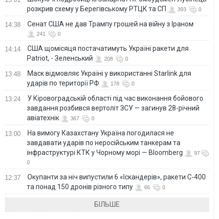
розкрив схему у Берегівському РТЦК та СП
393
0
Сенат США не дав Трампу грошей на війну з Іраном
14:38
241
0
США щомісяця постачатимуть Україні ракети для
14:14
Patriot, - Зеленський
208
0
Маск відмовляє Україні у використанні Starlink для
13:48
ударів по території РФ
178
0
У Кіровоградській області під час виконання бойового
13:24
завдання розбився вертоліт ЗСУ — загинув 28-річний
авіатехнік
367
0
На вимогу Казахстану Україна погодилася не
13:00
завдавати ударів по неросійським танкерам та
інфраструктурі КТК у Чорному морі — Bloomberg
97
0
Окупанти за ніч випустили 6 «Іскандерів», ракети С-400
12:37
та понад 150 дронів різного типу
66
0
БІЛЬШЕ