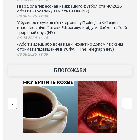
Гвардіола переконав найкращого футболіста ЧС-2026
обрати Барселону замість Реала (NV)
08.08.2026, 19:30
У будинок влучили п’ять дронів: у Пухівці на Київщині
внаслідок нічної атаки РФ загинули дідусь, бабуся та їхній
трирічний онук (NV)
08.08.2026, 19:15
«Або ти йдеш, або вона йде»: Інфантіно допоміг коханці
отримати підвищення в УЄФА — The Telegraph (NV)
08.08.2026, 19:00
БЛОГОЖАБИ