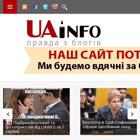
Експослу в США Стефанішині
Підбірка блогожаб та
обрали запобіжний захід
фотоприколів від UAINFO за 7
серпня