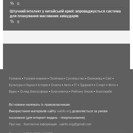
0
Штучний інтелект у китайській армії: впроваджується система
для планування масованих авіаударів
0
Головна
•
Головні новини
•
Політика
•
Суспільство
•
Економіка
беспроводной
•
Світ
•
Культура
•
Наука
•
Історія
•
Освіта
•
Авто
•
IT
•
Здоров'я
интернет
•
Спорт
•
Фото
•
Відео
•
Огляд блогосфери
•
Блоголента
•
Рейтинг блогів
киев
•
Блогожаби
и
Всі новини належать їх правовласникам.
область
Використання матеріалів сайту
uainfo.org
дозволяється за умови
wimax
посилання (для інтернет-видань - гіперпосилання).
интернет
Про нас
.
Контактна інформація
.
uainfo.org@gmail.com
в
киеве