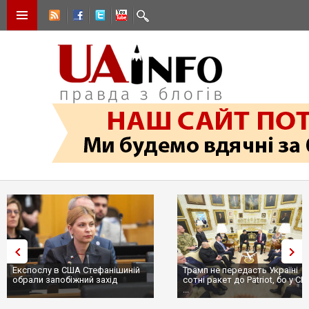
Експослу в США Стефанішиній
Трамп не передасть Україні
обрали запобіжний захід
сотні ракет до Patriot, бо у С
...