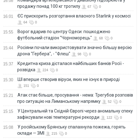
Командира артилерійського дивізіону підозрюють у
16:08
продажу понад 100 кг тротилу
67
0
ЄС прискорить розгортання власного Starlink у космосі
16:01
64
0
Ворог вдарив по центру Одеси: пошкоджено
15:55
футбольний стадіон "Чорноморець"
68
0
Росіяни почали використовувати значно більшу версію
15:44
дрона "Гербера", - "Флеш"
98
0
Кредитна криза дісталася найбільших банків Росії -
15:37
розвідка
224
0
ШІ вперше створив віруси, яких не існує в природі
15:30
151
0
Атак стає більше, просування - нема: Трегубов розповів
15:21
про ситуацію на Лиманському напрямку
52
0
У Центральній та Східній Європі через аномальну спеку
15:15
зафіксували нові температурні рекорди
122
0
У російському Брянську спалахнула пожежа, горять
15:08
склади — ЗМІ
215
0