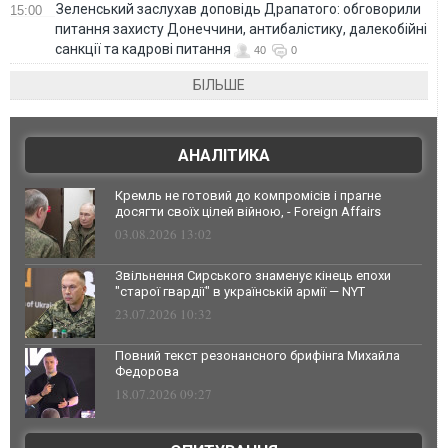
Зеленський заслухав доповідь Драпатого: обговорили
15:00
питання захисту Донеччини, антибалістику, далекобійні
санкції та кадрові питання
40
0
БІЛЬШЕ
АНАЛІТИКА
Кремль не готовий до компромісів і прагне
досягти своїх цілей війною, - Foreign Affairs
03.08.2026 13:02
Звільнення Сирського знаменує кінець епохи
"старої гвардії" в українській армії — NYT
23.07.2026 10:32
Повний текст резонансного брифінга Михайла
Федорова
18.07.2026 09:27