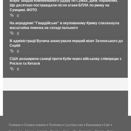
Ворог завдав комбінованого удару по Сумах, двоє поранених.
Ще десятеро постраждали після атаки БПЛА по ринку на
Сумщині. ФОТО
0
На аеродромі "Гвардійське" в окупованому Криму спалахнула
масштабна пожежа на складі пального
0
В адміністрації Вучича анонсували перший візит Зеленського до
Сербії
0
США розширили санкції проти Куби через військову співпрацю з
Росією та Китаєм
0
Головна
•
Головні новини
•
Політика
•
Суспільство
•
Економіка
беспроводной
•
Світ
•