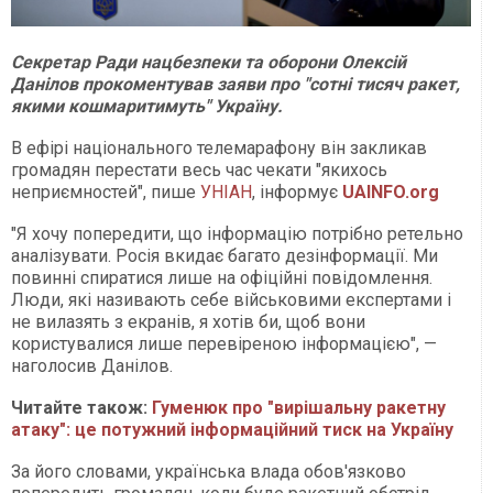
Секретар Ради нацбезпеки та оборони Олексій
Данілов прокоментував заяви про "сотні тисяч ракет,
якими кошмаритимуть" Україну.
В ефірі національного телемарафону він закликав
громадян перестати весь час чекати "якихось
неприємностей", пише
УНІАН
, інформує
UAINFO.org
"Я хочу попередити, що інформацію потрібно ретельно
аналізувати. Росія вкидає багато дезінформації. Ми
повинні спиратися лише на офіційні повідомлення.
Люди, які називають себе військовими експертами і
не вилазять з екранів, я хотів би, щоб вони
користувалися лише перевіреною інформацією", —
наголосив Данілов.
Читайте також:
Гуменюк про "вирішальну ракетну
атаку": це потужний інформаційний тиск на Україну
За його словами, українська влада обов'язково