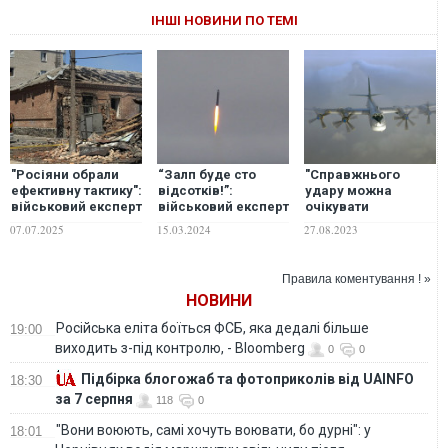
ІНШІ НОВИНИ ПО ТЕМІ
"Росіяни обрали
“Залп буде сто
"Справжнього
ефективну тактику":
відсотків!”:
удару можна
військовий експерт
військовий експерт
очікувати
прокоментував
попередив про
найближчим
07.07.2025
15.03.2024
27.08.2023
удари по ТЦК
масований удар
часом": військовий
РФ – можуть
експерт повідомив
використати до 130
про нову тактику
Правила коментування ! »
ракет
ракетних атак
НОВИНИ
росіян
Російська еліта боїться ФСБ, яка дедалі більше
19:00
виходить з-під контролю, - Bloomberg
0
0
Підбірка блогожаб та фотоприколів від UAINFO
18:30
за 7 серпня
118
0
"Вони воюють, самі хочуть воювати, бо дурні": у
18:01