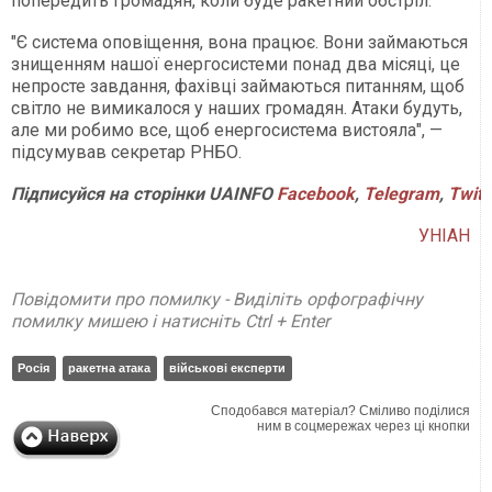
попередить громадян, коли буде ракетний обстріл.
"Є система оповіщення, вона працює. Вони займаються
знищенням нашої енергосистеми понад два місяці, це
непросте завдання, фахівці займаються питанням, щоб
світло не вимикалося у наших громадян. Атаки будуть,
але ми робимо все, щоб енергосистема вистояла", —
підсумував секретар РНБО.
Підписуйся на сторінки UAINFO
Facebook
,
Telegram
,
Twitt
УНІАН
Повідомити про помилку - Виділіть орфографічну
помилку мишею і натисніть Ctrl + Enter
Росія
ракетна атака
військові експерти
Сподобався матеріал? Сміливо поділися
ним в соцмережах через ці кнопки