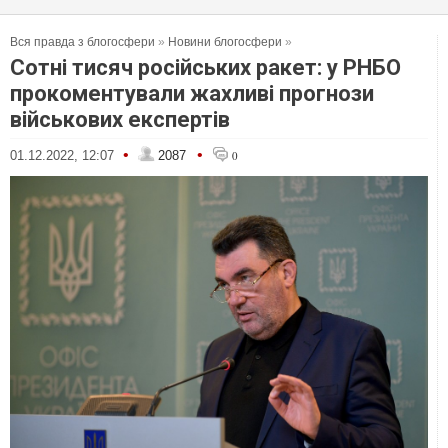
Вся правда з блогосфери
»
Новини блогосфери
»
Сотні тисяч російських ракет: у РНБО
прокоментували жахливі прогнози
військових експертів
•
•
01.12.2022, 12:07
2087
0