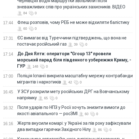
Чернівцях водія маршрутки звільнили після
зневажливих слів про українських захисників. ВІДЕО
84
0
Флеш розповів, чому РЕБ не може відхиляти балістику
17:44
60
0
ЄС вимагає від Туреччини підтверджень, що вона не
17:31
постачає російський газ
39
0
До Дня Ялти: оператори "Group 13" провели
17:14
морський парад біля південного узбережжя Криму, -
ГУР
148
0
Поліція Іспанії викрила масштабну мережу контрабанди
17:00
мігрантів і наркотиків
42
0
У ЗСУ розкрили мету російських ДРГ на Вовчанському
16:45
напрямку
65
0
Після ударів по НПЗ у Росії хочуть знизити вимоги до
16:32
якості авіапального — росЗМІ
60
0
Жертв вкусили комарі: у Україні за пів року зафіксували
16:16
два випадки гарячки Західного Нілу
86
0