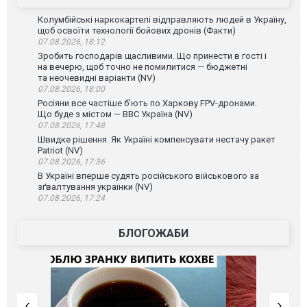
Колумбійські наркокартелі відправляють людей в Україну,
щоб освоїти технології бойових дронів (Факти)
07.08.2026, 18:12
Зробить господарів щасливими. Що принести в гості і
на вечерю, щоб точно не помилитися — бюджетні
та неочевидні варіанти (NV)
07.08.2026, 18:00
Росіяни все частіше бʼють по Харкову FPV-дронами.
Що буде з містом — ВВС Україна (NV)
07.08.2026, 17:48
Швидке рішення. Як Україні компенсувати нестачу ракет
Patriot (NV)
07.08.2026, 17:36
В Україні вперше судять російського військового за
зґвалтування українки (NV)
07.08.2026, 17:24
БЛОГОЖАБИ