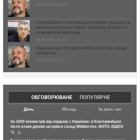
06.08.2026 08:49
Чому США не готові передати Україні ліцензію на
виробництво ракет Patriot: політика, безпека та
можливі альтернативи
03.08.2026 20:24
Перспектива: ЗСУ добомблять і всі інші склади
Wildberries
23.07.2026 11:31
ОБГОВОРЮВАНЕ
|
ПОПУЛЯРНЕ
День
Місяць
За весь час
За 2000 кілометрів від кордону з Україною: в Єкатеринбурзі
після атаки дронів загорівся склад Wildberries. ФОТО. ВІДЕО
0