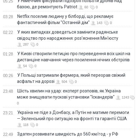
У Німеччині фіксували підозрілі польоти дронів над
05:25
базою, де ремонтують Patriot
60
0
Netflix поселив людину у білборді, що рекламує
03:28
фантастичний фільм "Останній дім"
143
0
У яких випадках доведеться замінити радянське
02:22
свідоцтво про народження: роз'яснення Мін'юсту
287
0
У Києві створили петицію про переведення всіх шкіл на
01:28
дистанціне навчання через посилення нічних обстрілів
54
0
У Польщі затримали фермера, який переорав свіжий
00:26
асфальт на дорозі
504
0
Шість хвилин на удар: експерт розповів, як Україна
23:48
може знищувати пускові установки "Іскандерів"
1243
0
Україна не піде з Донбасу, а Путін не матиме перемоги
23:21
— Зеленський про ситуацію на фронті та гарантії США
118
0
Здатен розвивати швидкість до 560 км/год - у РФ
22:49