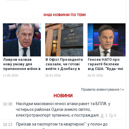
ІНШІ НОВИНИ ПО ТЕМІ
Лавров назвав
В Офісі Президента
Генсек НАТО про
нову умову для
сказали, чи готові
гарантії безпеки
припинення війни в
вийти з Донбасу в
від США: "Будь-які
Україні
обмін на гарантії
рішення щодо
11.04.2026
26.03.2026
26.03.2026
безпеки
території має
приймати Україна"
Правила коментування ! »
НОВИНИ
Наслідки масованої нічної атаки ракет та БПЛА: у
10:38
чотирьох районах Одеси зникло світло,
електротранспорт зупинено, є постраждалі
1
0
Приїхав за паспортом та квартирою": у полон до
10:13