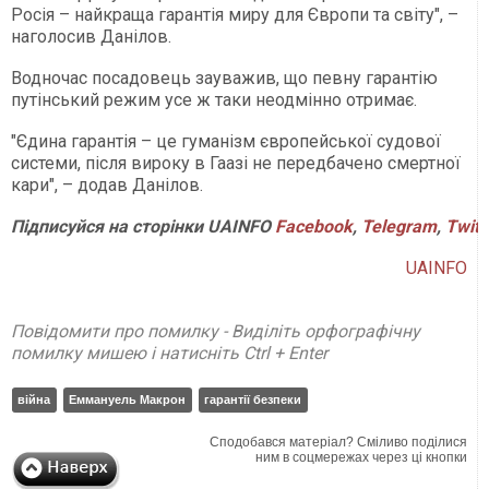
Росія – найкраща гарантія миру для Європи та світу", –
наголосив Данілов.
Водночас посадовець зауважив, що певну гарантію
путінський режим усе ж таки неодмінно отримає.
"Єдина гарантія – це гуманізм європейської судової
системи, після вироку в Гаазі не передбачено смертної
кари", – додав Данілов.
Підписуйся на сторінки UAINFO
Facebook
,
Telegram
,
Twitt
UAINFO
Повідомити про помилку - Виділіть орфографічну
помилку мишею і натисніть Ctrl + Enter
війна
Еммануель Макрон
гарантії безпеки
Сподобався матеріал? Сміливо поділися
ним в соцмережах через ці кнопки