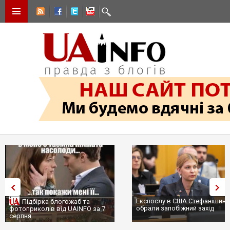
Експослу в США Стефанішині
Підбірка блогожаб та
обрали запобіжний захід
фотоприколів від UAINFO за 7
серпня