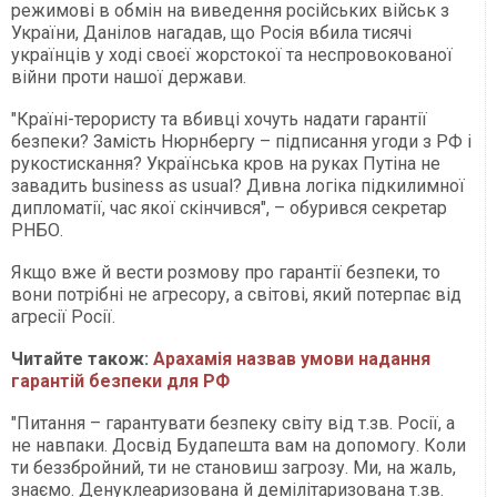
режимові в обмін на виведення російських військ з
України, Данілов нагадав, що Росія вбила тисячі
українців у ході своєї жорстокої та неспровокованої
війни проти нашої держави.
"Країні-терористу та вбивці хочуть надати гарантії
безпеки? Замість Нюрнбергу – підписання угоди з РФ і
рукостискання? Українська кров на руках Путіна не
завадить business as usual? Дивна логіка підкилимної
дипломатії, час якої скінчився", – обурився секретар
РНБО.
Якщо вже й вести розмову про гарантії безпеки, то
вони потрібні не агресору, а світові, який потерпає від
агресії Росії.
Читайте також:
Арахамія назвав умови надання
гарантій безпеки для РФ
"Питання – гарантувати безпеку світу від т.зв. Росії, а
не навпаки. Досвід Будапешта вам на допомогу. Коли
ти беззбройний, ти не становиш загрозу. Ми, на жаль,
знаємо. Денуклеаризована й демілітаризована т.зв.