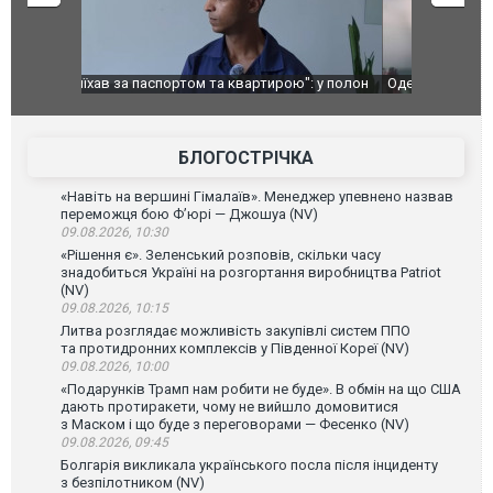
": у полон
Одесу накрила потужна злива з градом та
Вже вивели 
в тезка
ураганним вітром
позашляхов
лаха
БЛОГОСТРІЧКА
«Навіть на вершині Гімалаїв». Менеджер упевнено назвав
переможця бою Ф’юрі — Джошуа (NV)
09.08.2026, 10:30
«Рішення є». Зеленський розповів, скільки часу
знадобиться Україні на розгортання виробництва Patriot
(NV)
09.08.2026, 10:15
Литва розглядає можливість закупівлі систем ППО
та протидронних комплексів у Південної Кореї (NV)
09.08.2026, 10:00
«Подарунків Трамп нам робити не буде». В обмін на що США
дають протиракети, чому не вийшло домовитися
з Маском і що буде з переговорами — Фесенко (NV)
09.08.2026, 09:45
Болгарія викликала українського посла після інциденту
з безпілотником (NV)