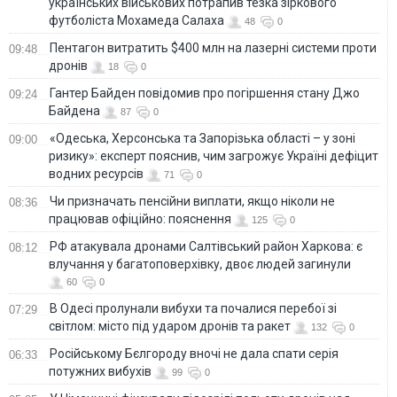
українських військових потрапив тезка зіркового
футболіста Мохамеда Салаха
48
0
Пентагон витратить $400 млн на лазерні системи проти
09:48
дронів
18
0
Гантер Байден повідомив про погіршення стану Джо
09:24
Байдена
87
0
«Одеська, Херсонська та Запорізька області – у зоні
09:00
ризику»: експерт пояснив, чим загрожує Україні дефіцит
водних ресурсів
71
0
Чи призначать пенсійни виплати, якщо ніколи не
08:36
працював офіційно: пояснення
125
0
РФ атакувала дронами Салтівський район Харкова: є
08:12
влучання у багатоповерхівку, двоє людей загинули
60
0
В Одесі пролунали вибухи та почалися перебої зі
07:29
світлом: місто під ударом дронів та ракет
132
0
Російському Бєлгороду вночі не дала спати серія
06:33
потужних вибухів
99
0