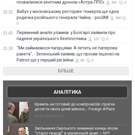
похвалилися зенітним дроном «Астра-ППО»
391
0
Вибух у московському ресторані: померла ще одна
22:22
родичка російського генерала Чайка, - росЗМІ
366
0
Первинний аналіз уламків: у Болгарії заявили про
21:42
падіння українського безпілотника
122
0
"Ми займаємося папірцями. А летить не паперова
21:18
ракета", - Зеленський заявив, що просив ліцензії на
Patriot ще у перший рік війни
68
0
БІЛЬШЕ
АНАЛІТИКА
Кремль не готовий до компромісів і прагне
досягти своїх цілей війною, - Foreign Affairs
03.08.2026 13:02
Звільнення Сирського знаменує кінець епохи
"старої гвардії" в українській армії — NYT