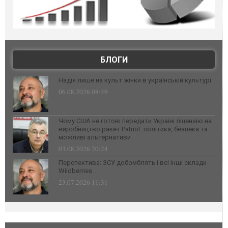
БЛОГИ
Надія лише на культ жінки в українській культурі
06.08.2026 08:49
Чому США не готові передати Україні ліцензію на
виробництво ракет Patriot: політика, безпека та
можливі альтернативи
03.08.2026 20:24
Перспектива: ЗСУ добомблять і всі інші склади
Wildberries
23.07.2026 11:31