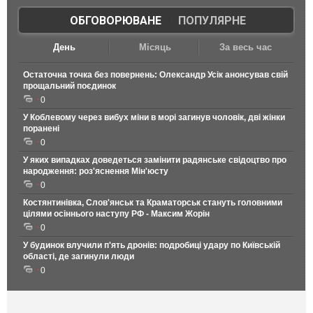
ОБГОВОРЮВАНЕ
|
ПОПУЛЯРНЕ
День
Місяць
За весь час
Остаточна точка без повернень: Олександр Усік анонсував свій
прощальний поєдинок
0
У Коблевому через вибух міни в морі загинув чоловік, дві жінки
поранені
0
У яких випадках доведеться замінити радянське свідоцтво про
народження: роз'яснення Мін'юсту
0
Костянтинівка, Слов'янськ та Краматорськ стануть головними
цілями осіннього наступу РФ - Максим Жорін
0
У будинок влучили п'ять дронів: подробиці удару по Київській
області, де загинули люди
0