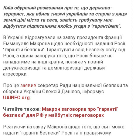
Київ обурений розмовами про те, що держава-
терорист, яка вбила тисячі українців та стерла з лиця
землі цілі міста та села, замість трибуналу має
відбутися підписанням якоїсь угоди з "гарантіями".
В Україні відреагували на заяву президента Франції
Еммануеля Макрона щодо необхідності надання Росії
"гарантій безпеки". Гарантувати слід безпеку світу від
Росії, а єдина запорука того, що Росія більше не
нападатиме на інші країни, полягає у повній
денуклеаризації та демілітаризації держави-
агресорки.
Про це
заявив
секретар Ради національної безпеки та
оборони України Олексій Данілов, інформує
UAINFO.org
.
Читайте також:
Макрон заговорив про "гарантії
безпеки" для РФ у майбутніх переговорах
Реагуючи на заяву Макрона щодо того, що світ може
надати "гарантії безпеки" Росії та її правлячому