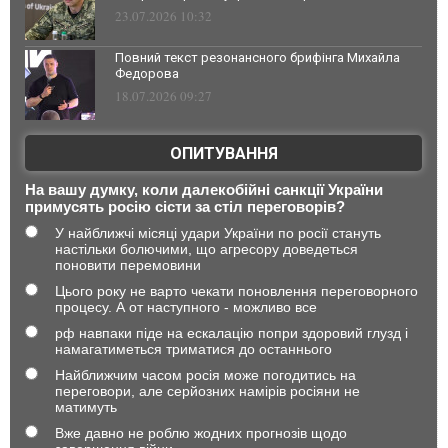
23.07.2026 10:32
Повний текст резонансного брифінга Михайла
Федорова
18.07.2026 09:27
ОПИТУВАННЯ
На вашу думку, коли далекобійні санкції України
примусять росію сісти за стіл переговорів?
У найближчі місяці удари України по росії стануть
настільки болючими, що агресору доведеться
поновити перемовини
Цього року не варто чекати поновлення переговорного
процесу. А от наступного - можливо все
рф навпаки піде на ескалацію попри здоровий глузд і
намагатиметься триматися до останнього
Найближчим часом росія може погодитись на
переговори, але серйозних намірів росіяни не
матимуть
Вже давно не роблю жодних прогнозів щодо