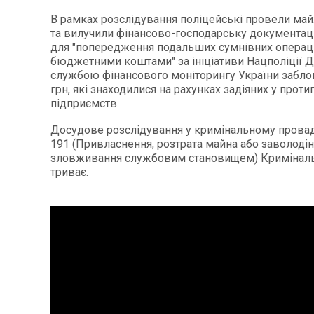
В рамках розслідування поліцейські провели ма
та вилучили фінансово-господарську документаці
для "попередження подальших сумнівних операці
бюджетними коштами" за ініціативи Нацполіції
службою фінансового моніторингу України забло
грн, які знаходилися на рахунках задіяних у проти
підприємств.
Досудове розслідування у кримінальному провадже
191 (Привласнення, розтрата майна або заволод
зловживання службовим становищем) Криміналь
триває.