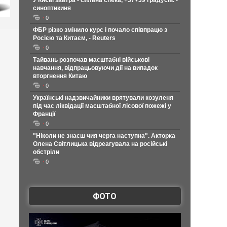
У Києві завтра - сильна спека, +37+39 градусів. -
синоптикиня
0
ФБР різко змінило курс і почало співпрацю з
Росією та Китаєм, - Reuters
0
Тайвань розпочав масштабні військові
навчання, відпрацьовуючи дії на випадок
вторгнення Китаю
0
Українські надзвичайники врятували козуленя
під час ліквідації масштабної лісової пожежі у
Франції
0
"Ніколи не знаєш чия черга наступна". Акторка
Олена Світлицька відреагувала на російські
обстріли
0
ФОТО