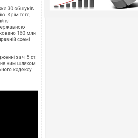
йже 30 обшуків
ю. Крім того,
й із
 Державною
ковано 160 млн
правній схемі
нні за ч. 5 ст.
іння ним шляхом
ного кодексу