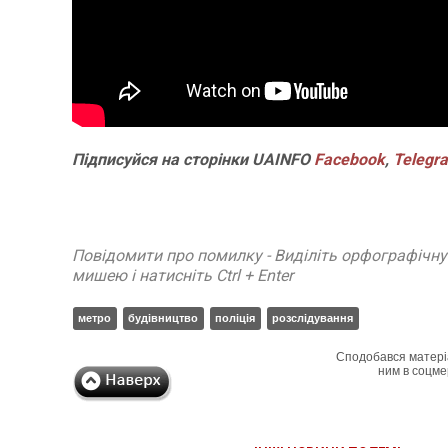
Підписуйся на сторінки UAINFO
Facebook
,
Telegr
Повідомити про помилку - Виділіть орфографічн
мишею і натисніть Ctrl + Enter
метро
будівництво
поліція
розслідування
Сподобався матері
ним в соцме