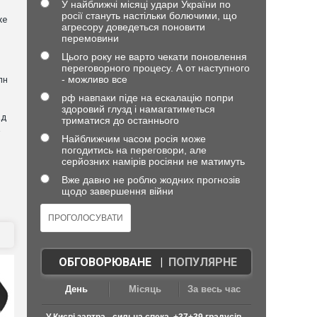
У найближчі місяці удари України по
росії стануть настільки болючими, що
же
агресору доведеться поновити
перемовини
Цього року не варто чекати поновлення
переговорного процесу. А от наступного
- можливо все
лн
рф навпаки піде на ескалацію попри
здоровий глузд і намагатиметься
ад
триматися до останнього
a
Найближчим часом росія може
погодитись на переговори, але
серйозних намірів росіяни не матимуть
Вже давно не роблю жодних прогнозів
щодо завершення війни
ОБГОВОРЮВАНЕ
|
ПОПУЛЯРНЕ
День
Місяць
За весь час