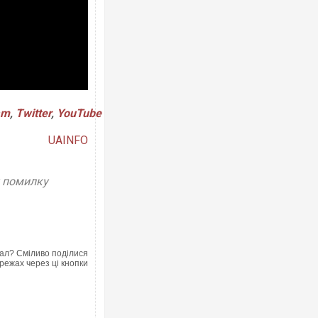
Росія атакувала Суми КАБами: пошк
торговельний центр, будинки, є постр
am
,
Twitter
,
YouTube
ФОТО
UAINFO
у помилку
ал? Сміливо поділися
режах через ці кнопки
Топпосадовцю Повітряних Сил вручи
підозру