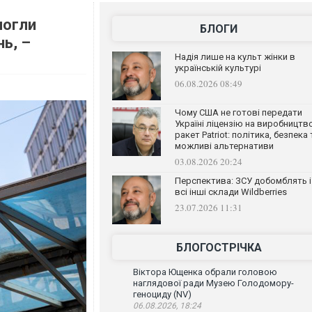
могли
БЛОГИ
ь, –
Надія лише на культ жінки в
українській культурі
06.08.2026 08:49
Чому США не готові передати
Україні ліцензію на виробництв
ракет Patriot: політика, безпека 
можливі альтернативи
03.08.2026 20:24
Перспектива: ЗСУ добомблять і
всі інші склади Wildberries
23.07.2026 11:31
БЛОГОСТРІЧКА
Віктора Ющенка обрали головою
наглядової ради Музею Голодомору-
геноциду (NV)
06.08.2026, 18:24