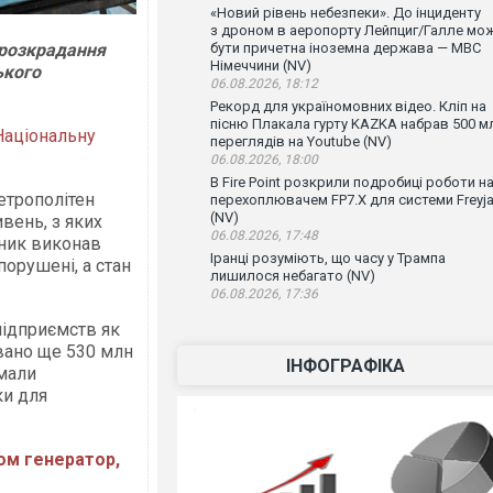
«Новий рівень небезпеки». До інциденту
з дроном в аеропорту Лейпциг/Галле мо
 розкрадання
бути причетна іноземна держава — МВС
Німеччини (NV)
ького
06.08.2026, 18:12
Рекорд для україномовних відео. Кліп на
пісню Плакала гурту KAZKA набрав 500 м
Національну
переглядів на Youtube (NV)
06.08.2026, 18:00
В Fire Point розкрили подробиці роботи н
етрополітен
перехоплювачем FP7.X для системи Freyj
(NV)
вень, з яких
06.08.2026, 17:48
дник виконав
Іранці розуміють, що часу у Трампа
порушені, а стан
лишилося небагато (NV)
06.08.2026, 17:36
підприємств як
вано ще 530 млн
ІНФОГРАФІКА
 мали
ки для
ром генератор,