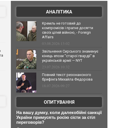
АНАЛІТИКА
Кремль не готовий до
компромісів і прагне досягти
своїх цілей війною, - Foreign
Affairs
03.08.2026 13:02
о
Звільнення Сирського знаменує
та
кінець епохи "старої гвардії" в
українській армії — NYT
23.07.2026 10:32
Повний текст резонансного
брифінга Михайла Федорова
18.07.2026 09:27
ОПИТУВАННЯ
На вашу думку, коли далекобійні санкції
України примусять росію сісти за стіл
переговорів?