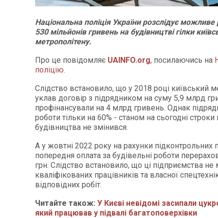
Національна поліція України розслідує можливе
530 мільйонів гривень на будівництві гілки київс
метрополітену.
Про це повідомляє
UAINFO.org
, посилаючись на
поліцію
.
Слідство встановило, що у 2018 році київський м
уклав договір з підрядником на суму 5,9 млрд гри
профінансували на 4 млрд гривень. Однак підря
роботи тільки на 60% - станом на сьогодні строки 
будівництва не змінився.
А у жовтні 2022 року на рахунки підконтрольних 
попередня оплата за будівельні роботи перерахо
грн. Слідство встановило, що ці підприємства не
кваліфікованих працівників та власної спецтехні
відповідних робіт.
Читайте також:
У Києві невідомі засипали цук
який працював у підвалі багатоповерхівки