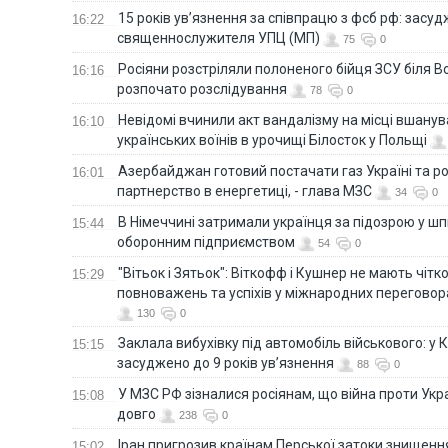
15 років ув’язнення за співпрацю з фсб рф: засу
16:22
священнослужителя УПЦ (МП)
75
0
Росіяни розстріляли полоненого бійця ЗСУ біля В
16:16
розпочато розслідування
78
0
Невідомі вчинили акт вандалізму на місці вшану
16:10
українських воїнів в урочищі Білосток у Польщі
Азербайджан готовий постачати газ Україні та 
16:01
партнерство в енергетиці, - глава МЗС
34
0
В Німеччині затримали українця за підозрою у шп
15:44
оборонним підприємством
54
0
"Вітьок і Зятьок": Віткофф і Кушнер не мають чіт
15:29
повноважень та успіхів у міжнародних переговор
130
0
Заклала вибухівку під автомобіль військового: у К
15:15
засуджено до 9 років ув’язнення
88
0
У МЗС РФ зізналися росіянам, що війна проти Ук
15:08
довго
238
0
Іран пригрозив країнам Перської затоки знищен
15:02