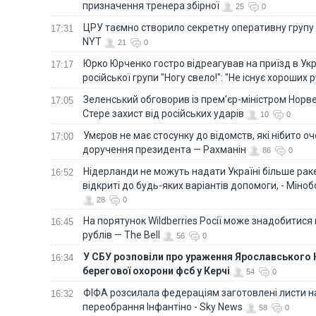
призначення тренера збірної
25
0
ЦРУ таємно створило секретну оперативну групу 
17:31
NYT
21
0
Юрко Юрченко гостро відреагував на приїзд в Укр
17:17
російської групи "Ногу свело!": "Не існує хороших р
Зеленський обговорив із прем’єр-міністром Норве
17:05
Стере захист від російських ударів
10
0
Умєров не має стосунку до відомств, які нібито оч
17:00
доручення президента — Рахманін
86
0
Нідерланди не можуть надати Україні більше ракет
16:52
відкриті до будь-яких варіантів допомоги, - Міно
28
0
На порятунок Wildberries Росії може знадобитися
16:45
рублів — The Bell
56
0
У СБУ розповіли про ураження Ярославського 
16:34
берегової охорони фсб у Керчі
54
0
ФІФА розсилала федераціям заготовлені листи н
16:32
переобрання Інфантіно - Sky News
58
0