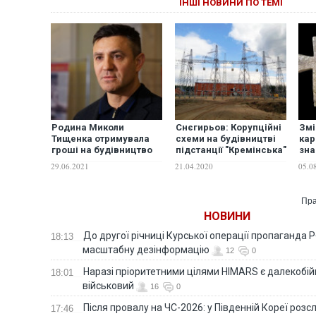
ІНШІ НОВИНИ ПО ТЕМІ
Родина Миколи
Снєгирьов: Корупційні
Змі
Тищенка отримувала
схеми на будівництві
кар
гроші на будівництво
підстанції "Кремінська"
зна
Подільсько-
залишаються без
сер
29.06.2021
21.04.2020
05.0
Воскресенського
розслідування ще з
хре
мосту в Києві -
часів Порошенка
Bihus.Info
Пра
НОВИНИ
До другої річниці Курської операції пропаганда
18:13
масштабну дезінформацію
12
0
Наразі пріоритетними цілями HIMARS є далекобійні
18:01
військовий
16
0
Після провалу на ЧС-2026: у Південній Кореї розс
17:46