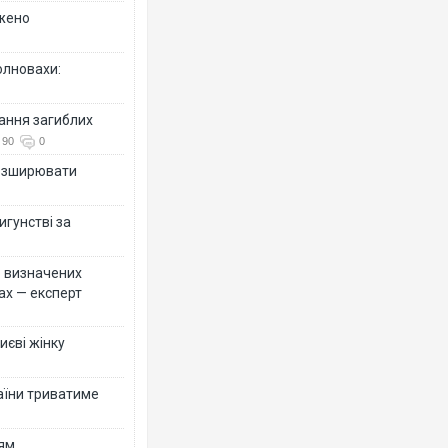
джено
олновахи:
вання загиблих
90
0
розширювати
игунстві за
ко визначених
ах — експерт
иєві жінку
раїни триватиме
ням