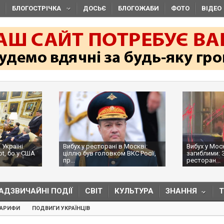
БЛОГОСТРІЧКА
ДОСЬЄ
БЛОГОЖАБИ
ФОТО
ВІДЕО
 Україні
Вибух у ресторані в Москві:
Вибух у Мос
ot, бо у США
ціллю був головком ВКС Росії,
загиблими: 
пр...
ресторан...
АДЗВИЧАЙНІ ПОДІЇ
СВІТ
КУЛЬТУРА
ЗНАННЯ
ТАРИФИ
ПОДВИГИ УКРАЇНЦІВ