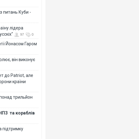
з питань Куби -
аїну лідера
усскіх"
97
0
гії Йонасом Гаром
олює, він виконує
 до Patriot, але
борони країни
 понад трильйон
НПЗ та кораблів
а підтримку