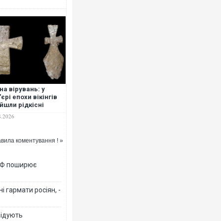
на вірувань: у
'єрі епохи вікінгів
йшли рідкісні
едньовічні кам’яні
8.2026
сти
вила коментування ! »
 РФ поширює
 гармати росіян, -
лідують