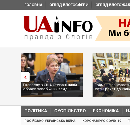
ГОЛОВНА
ОГЛЯД БЛОГОСФЕРИ
ОГЛЯД БЛОГОЖАБ
Експослу в США Стефанішиній
Трамп не передасть
обрали запобіжний захід
сотні ракет до Patri
...
ПОЛІТИКА
СУСПІЛЬСТВО
ЕКОНОМІКА
Н
РОСІЙСЬКО-УКРАЇНСЬКА ВІЙНА
КОРОНАВІРУС COVID-19