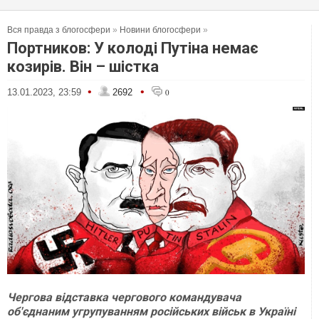
Вся правда з блогосфери
»
Новини блогосфери
»
Портников: У колоді Путіна немає
козирів. Він – шістка
•
•
13.01.2023, 23:59
2692
0
Чергова відставка чергового командувача
об'єднаним угрупуванням російських військ в Україні