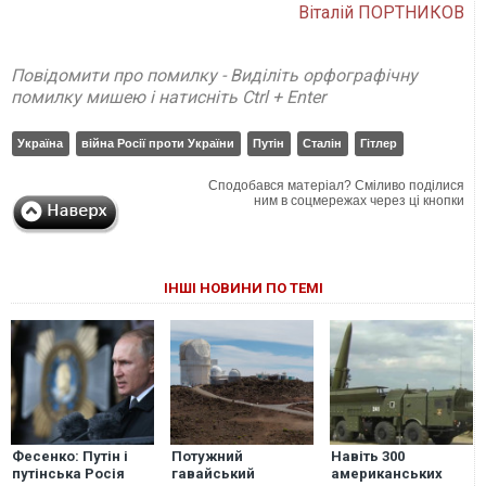
Віталій ПОРТНИКОВ
Повідомити про помилку - Виділіть орфографічну
помилку мишею і натисніть Ctrl + Enter
Україна
війна Росії проти України
Путін
Сталін
Гітлер
Сподобався матеріал? Сміливо поділися
ним в соцмережах через ці кнопки
ІНШІ НОВИНИ ПО ТЕМІ
Фесенко: Путін і
Потужний
Навіть 300
путінська Росія
гавайський
американських