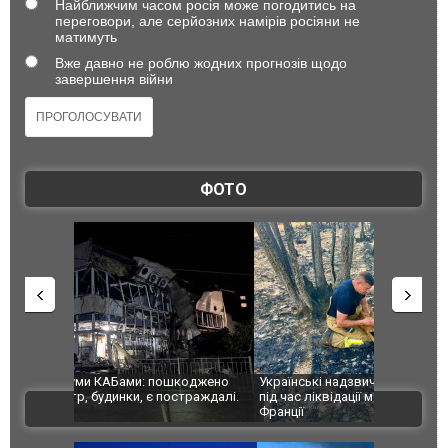
Найближчим часом росія може погодитись на
переговори, але серйозних намірів росіяни не
матимуть
Вже давно не роблю жодних прогнозів щодо
завершення війни
ФОТО
шкоджено
Українські надзвичайники врятували козуленя
СБУ за спр
траждалі.
під час ліквідації масштабної лісової пожежі у
Болгарії з
ВІДЕО
Франції
ФОТО