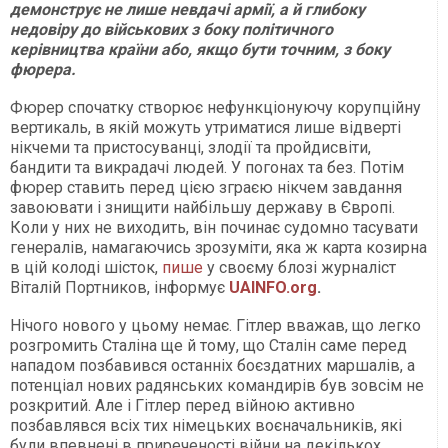
демонструє не лише невдачі армії, а й глибоку
недовіру до військових з боку політичного
керівництва країни або, якщо бути точним, з боку
фюрера.
Фюрер спочатку створює нефункціонуючу корупційну
вертикаль, в якій можуть утриматися лише відверті
нікчеми та пристосуванці, злодії та пройдисвіти,
бандити та викрадачі людей. У погонах та без. Потім
фюрер ставить перед цією зграєю нікчем завдання
завоювати і знищити найбільшу державу в Європі.
Коли у них не виходить, він починає судомно тасувати
генералів, намагаючись зрозуміти, яка ж карта козирна
в цій колоді шісток,
пише
у своєму блозі журналіст
Віталій Портников, інформує
UAINFO.org
.
Нічого нового у цьому немає. Гітлер вважав, що легко
розгромить Сталіна ще й тому, що Сталін саме перед
нападом позбавився останніх боєздатних маршалів, а
потенціал нових радянських командирів був зовсім не
розкритий. Але і Гітлер перед війною активно
позбавлявся всіх тих німецьких воєначальників, які
були впевнені в приреченості війни на декількох