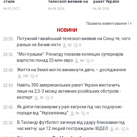
стали
телескоп виявив на
ракет Україні
спадкоємцями
Сонці те, чого
вистачить лише на
06.05.2022
06.08.2026
06.08.2026
Гітлера і фашизма.
раніше не бачив
2,5-3 місяці
Рашизм —
ніхто
активних
це фактично
російських
Правила коментування ! »
нацизм XXI століття
обстрілів - експерт
НОВИНИ
Потужний гавайський телескоп виявив на Сонці те, чого
23:55
раніше не бачив ніхто
82
0
"Мої іграшки": Роналду показав колекцію суперкарів
23:31
вартістю понад 25 млн євро
68
0
Життя на Землі могло виникнути двічі, – дослідження
23:00
118
0
Навіть 300 американських ракет Україні вистачить
22:53
лише на 2,5-3 місяці активних російських обстрілів -
експерт
35
0
Як діяти пасажирам у разі загрози під час подорожі -
22:42
поради від "Укрзалізниці"
54
0
В Таїланді футболіст загинув від удару блискавки під
22:31
час матчу: ще 12 людей постраждали. ВІДЕО
61
0