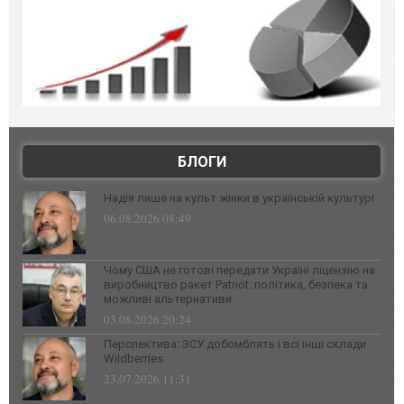
БЛОГИ
Надія лише на культ жінки в українській культурі
06.08.2026 08:49
Чому США не готові передати Україні ліцензію на
виробництво ракет Patriot: політика, безпека та
можливі альтернативи
03.08.2026 20:24
Перспектива: ЗСУ добомблять і всі інші склади
Wildberries
23.07.2026 11:31