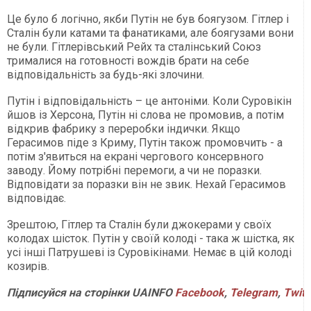
Це було б логічно, якби Путін не був боягузом. Гітлер і
Сталін були катами та фанатиками, але боягузами вони
не були. Гітлерівський Рейх та сталінський Союз
трималися на готовності вождів брати на себе
відповідальність за будь-які злочини.
Путін і відповідальність – це антоніми. Коли Суровікін
йшов із Херсона, Путін ні слова не промовив, а потім
відкрив фабрику з переробки індички. Якщо
Герасимов піде з Криму, Путін також промовчить - а
потім з'явиться на екрані чергового консервного
заводу. Йому потрібні перемоги, а чи не поразки.
Відповідати за поразки він не звик. Нехай Герасимов
відповідає.
Зрештою, Гітлер та Сталін були джокерами у своїх
колодах шісток. Путін у своїй колоді - така ж шістка, як
усі інші Патрушеві із Суровікінами. Немає в цій колоді
козирів.
Підписуйся на сторінки UAINFO
Facebook
,
Telegram
,
Twitt