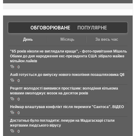
ОБГОВОРЮВАНЕ
|
ПОПУЛЯРНЕ
День
Місяць
За весь час
"65 років ніколи не виглядали краще", - фото-привітання Мішель
Обами до дня народження екс-президента США зібрало майже
мільйон лайків
0
Audi готується до випуску нового покоління позашляховика Q8
0
Рецепт молодості виявився простішим: володіння кількома
мовами омолоджує мозок на десяток років
0
Неймар влаштував конфлікт після перемоги "Сантоса". ВІДЕО
0
Достатньо було погладити: лемури на Мадагаскарі стали
жертвами людського вірусу
0