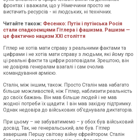
фронтах і вважали, що у Німеччини просто не
вистачить ресурсів - ні людських, ні технічних.
Читайте також:
Фесенко: Путін і путінська Росія
стали спадкоємцями Гітлера і фашизма. Рашизм —
це фактично нацизм XXI століття
Гітлер не хотів мати справу з реальними фактами та
цифрами і не хотів мати справу з людьми, які йому про
ці реальні факти та цифри розповідали. Зрештою, він
не довіряв генералам взагалі і сам очолив
командування армією.
Сталін, між іншим, також. Просто Сталін мав набагато
більше можливостей, ніж Гітлер, наблизити реальність
до своїх бажань. Він мав більше людей і не мав
жодної потреби їх щадити. І він мав західну підтримку.
Однак недовіра до військових об'єднувала диктаторів.
При цьому – не забуватимемо – у обох був військовий
досвід. Так, не генеральський, але був. Гітлер
завершив Першу світову війну єфрейтором. Сталін