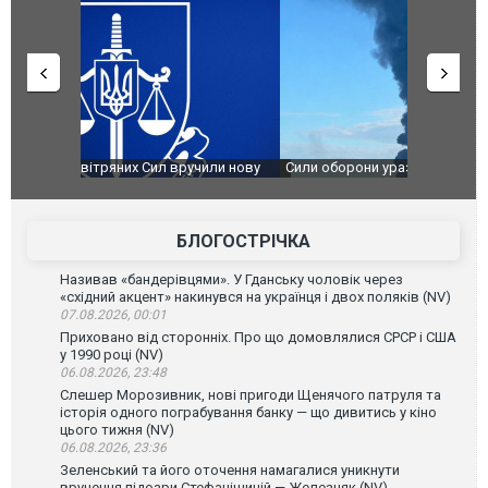
чили нову
Сили оборони уразили Ярославський НПЗ:
Неймар вла
губернатор регіону заявив про наймасштабнішу
"Сантоса".
атаку. ВІДЕО
БЛОГОСТРІЧКА
Називав «бандерівцями». У Гданську чоловік через
«східний акцент» накинувся на українця і двох поляків (NV)
07.08.2026, 00:01
Приховано від сторонніх. Про що домовлялися СРСР і США
у 1990 році (NV)
06.08.2026, 23:48
Слешер Морозивник, нові пригоди Щенячого патруля та
історія одного пограбування банку — що дивитись у кіно
цього тижня (NV)
06.08.2026, 23:36
Зеленський та його оточення намагалися уникнути
вручення підозри Стефанішиній — Железняк (NV)