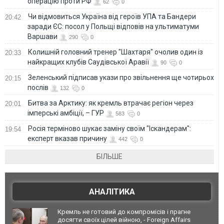
операцію проти РФ
62
0
Чи відмовиться Україна від героїв УПА та Бандери
20:42
заради ЄС: посол у Польщі відповів на ультиматуми
Варшави
290
0
Колишній головний тренер "Шахтаря" очолив один із
20:33
найкращих клубів Саудівської Аравії
90
0
Зеленський підписав укази про звільнення ще чотирьох
20:15
послів
132
0
Битва за Арктику: як кремль втрачає регіон через
20:01
імперські амбіції, – ГУР
583
0
Росія терміново шукає заміну своїм "Іскандерам":
19:54
експерт вказав причину
442
0
БІЛЬШЕ
АНАЛІТИКА
Кремль не готовий до компромісів і прагне
досягти своїх цілей війною, - Foreign Affairs