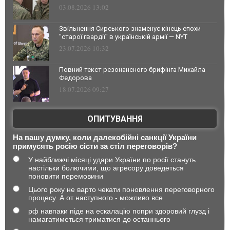
03.08.2026 13:02
Звільнення Сирського знаменує кінець епохи
"старої гвардії" в українській армії — NYT
23.07.2026 10:32
Повний текст резонансного брифінга Михайла
Федорова
18.07.2026 09:27
ОПИТУВАННЯ
На вашу думку, коли далекобійні санкції України
примусять росію сісти за стіл переговорів?
У найближчі місяці удари України по росії стануть
настільки болючими, що агресору доведеться
поновити перемовини
Цього року не варто чекати поновлення переговорного
процесу. А от наступного - можливо все
рф навпаки піде на ескалацію попри здоровий глузд і
намагатиметься триматися до останнього