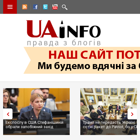
Експослу в США Стефанішиній
Трамп не передасть Україні
обрали запобіжний захід
сотні ракет до Patriot, бо у С
...