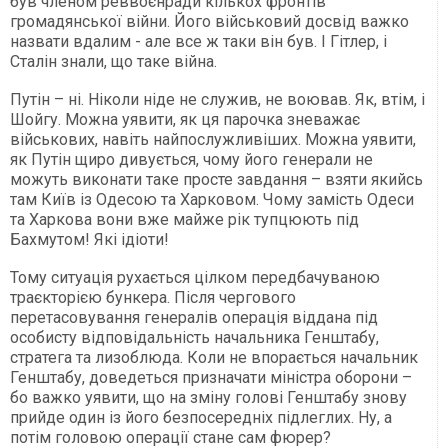
був членом реввоєнради кількох фронтів
громадянської війни. Його військовий досвід важко
назвати вдалим - але все ж таки він був. І Гітлер, і
Сталін знали, що таке війна.
Путін – ні. Ніколи ніде не служив, не воював. Як, втім, і
Шойгу. Можна уявити, як ця парочка зневажає
військових, навіть найпослужливіших. Можна уявити,
як Путін щиро дивується, чому його генерали не
можуть виконати таке просте завдання – взяти якийсь
там Київ із Одесою та Харковом. Чому замість Одеси
та Харкова вони вже майже рік тупцюють під
Бахмутом! Які ідіоти!
Тому ситуація рухається цілком передбачуваною
траєкторією бункера. Після чергового
перетасовування генералів операція віддана під
особисту відповідальність начальника Генштабу,
стратега та лизоблюда. Коли не впорається начальник
Генштабу, доведеться призначати міністра оборони –
бо важко уявити, що на зміну голові Генштабу знову
прийде один із його безпосередніх підлеглих. Ну, а
потім головою операції стане сам фюрер?