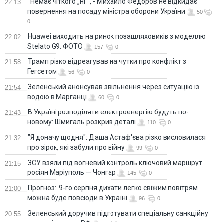
"Немає чіткого „ні“", - Михайло Федоров не відкидає
22:13
повернення на посаду міністра оборони України
50
0
Huawei виходить на ринок позашляховиків з моделлю
22:02
Stelato G9. ФОТО
157
0
Трамп різко відреагував на чутки про конфлікт з
21:58
Гегсетом
56
0
Зеленський анонсував звільнення через ситуацію із
21:54
водою в Марганці
60
0
В Україні розподіляти електроенергію будуть по-
21:43
новому: Шмигаль розкрив деталі
110
0
"Я доначу щодня": Даша Астаф'єва різко висловилася
21:32
про зірок, які забули про війну
99
0
ЗСУ взяли під вогневий контроль ключовий маршрут
21:15
росіян Маріуполь — Чонгар
145
0
Прогноз: 9-го серпня дихати легко свіжим повітрям
21:00
можна буде повсюди в Україні
96
0
Зеленський доручив підготувати спеціальну санкційну
20:55