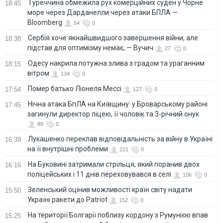
Туреччина обмежила рух комерційних суден у Чорне
18:45
море через Дарданелли через атаки БПЛА —
Bloomberg
54
0
Сербія хоче якнайшвидшого завершення війни, але
18:38
підстав для оптимізму немає, — Вучич
27
0
Одесу накрила потужна злива з градом та ураганним
18:15
вітром
134
0
Помер батько Ліонеля Мессі
17:54
127
0
Нічна атака БпЛА на Київщину: у Броварському районі
17:45
загинули директор ліцею, її чоловік та 3-річний онук
89
0
Лукашенко переклав відповідальність за війну в Україні
16:39
на її внутрішні проблеми
221
0
На Буковині затримали стрільця, який поранив двох
16:16
поліцейських і 11 днів переховувався в селі
106
0
Зеленський оцінив можливості країн світу надати
15:50
Україні ракети до Patriot
152
0
На території Болгарії поблизу кордону з Румунією впав
15:25