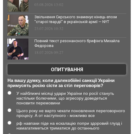
03.08.2026 13:02
Звільнення Сирського знаменує кінець епохи
"старої гвардії" в українській армії — NYT
23.07.2026 10:32
Повний текст резонансного брифінга Михайла
Федорова
18.07.2026 09:27
ОПИТУВАННЯ
На вашу думку, коли далекобійні санкції України
примусять росію сісти за стіл переговорів?
У найближчі місяці удари України по росії стануть
настільки болючими, що агресору доведеться
поновити перемовини
Цього року не варто чекати поновлення переговорного
процесу. А от наступного - можливо все
рф навпаки піде на ескалацію попри здоровий глузд і
намагатиметься триматися до останнього