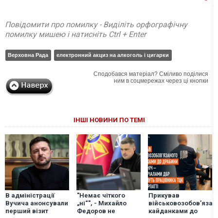
Повідомити про помилку - Виділіть орфографічну
помилку мишею і натисніть Ctrl + Enter
Верховна Рада
електронний акциз на алкоголь і цигарки
Сподобався матеріал? Сміливо поділися
ним в соцмережах через ці кнопки
ІНШІ НОВИНИ ПО ТЕМІ
В адміністрації
"Немає чіткого
Прикував
Вучича анонсували
„ні“", - Михайло
військовозобов’язан
перший візит
Федоров не
кайданками до