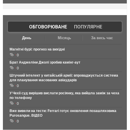
ОБГОВОРЮВАНЕ
|
ПОПУЛЯРНЕ
День
Місяць
За весь час
Магнітні бурі: прогноз на вихідні
0
Брат Анджеліни Джолі зробив камінг-аут
0
Штучний інтелект у китайській армії: впроваджується система
для планування масованих авіаударів
0
У Чехії суд вирішив вислати росіянку, яка вийшла заміж за чеха
по телефону
0
Вже вивели на тести: Ferrari готує оновлення позашляховика
Purosangue. ВІДЕО
0