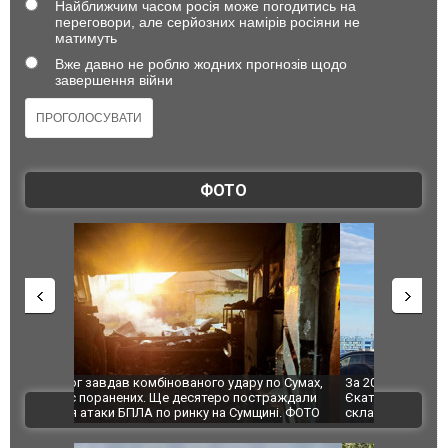
Найближчим часом росія може погодитись на
переговори, але серйозних намірів росіяни не
матимуть
Вже давно не роблю жодних прогнозів щодо
завершення війни
ФОТО
по Сумах,
За 2000 кілометрів від кордону з Україною: в
"Мої іграш
траждали
Єкатеринбурзі після атаки дронів загорівся
суперкарів
ВІДЕО
ині. ФОТО
склад Wildberries. ФОТО. ВІДЕО