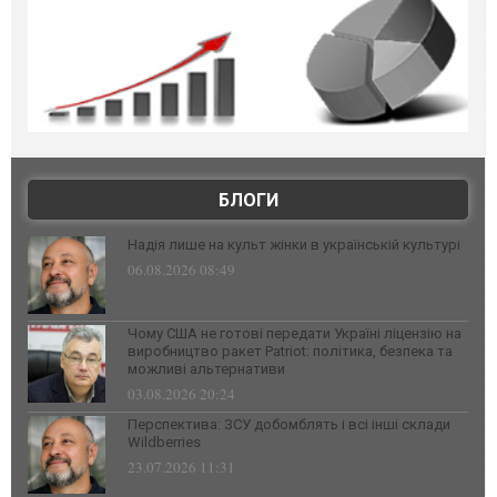
БЛОГИ
Надія лише на культ жінки в українській культурі
06.08.2026 08:49
Чому США не готові передати Україні ліцензію на
виробництво ракет Patriot: політика, безпека та
можливі альтернативи
03.08.2026 20:24
Перспектива: ЗСУ добомблять і всі інші склади
Wildberries
23.07.2026 11:31