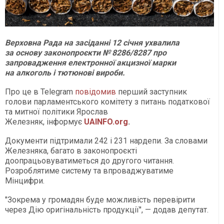
Верховна Рада на засіданні 12 січня ухвалила
за основу законопроєкти № 8286/8287 про
запровадження електронної акцизної марки
на алкоголь і тютюнові вироби.
Про це в Telegram
повідомив
перший заступник
голови парламентського комітету з питань податкової
та митної політики Ярослав
Железняк, інформує
UAINFO.org
.
Документи підтримали 242 і 231 нардепи. За словами
Железняка, багато в законопроєкті
доопрацьовуватиметься до другого читання.
Розроблятиме систему та впроваджуватиме
Мінцифри.
"Зокрема у громадян буде можливість перевірити
через Дію оригінальність продукції", — додав депутат.