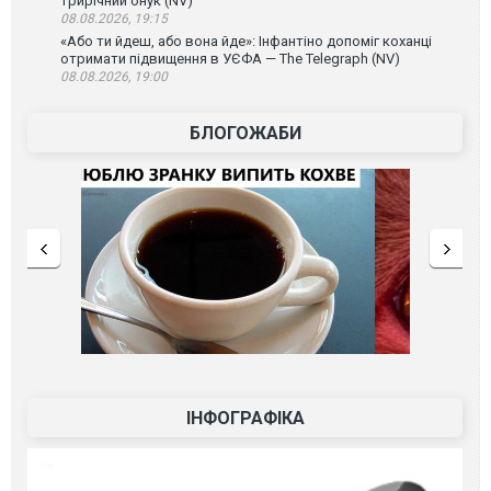
трирічний онук (NV)
08.08.2026, 19:15
«Або ти йдеш, або вона йде»: Інфантіно допоміг коханці
отримати підвищення в УЄФА — The Telegraph (NV)
08.08.2026, 19:00
БЛОГОЖАБИ
ІНФОГРАФІКА