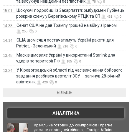
та вибухнув невідомий безпілотник
78
0
Шокуючі подробиці із Закарпаття: омбудсмен Лубінець
15:01
розкрив схему у Берегівському РТЦК та СП
431
0
Сенат США не дав Трампу грошей на війну з Іраном
14:38
255
0
США щомісяця постачатимуть Україні ракети для
14:14
Patriot, - Зеленський
216
0
Маск відмовляє Україні у використанні Starlink для
13:48
ударів по території РФ
185
0
У Кіровоградській області під час виконання бойового
13:24
завдання розбився вертоліт ЗСУ — загинув 28-річний
авіатехнік
420
0
БІЛЬШЕ
АНАЛІТИКА
Кремль не готовий до компромісів і прагне
досягти своїх цілей війною, - Foreign Affairs