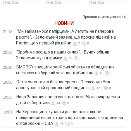
Зеленського до
відкидає
драбини на всю
07.08.2026
06.08.2026
05.08.2026
Сербії
повернення на
ніч: судитимуть
посаду міністра
працівника ТЦК на
оборони України
Закарпатті
Правила коментування ! »
НОВИНИ
"Ми займаємося папірцями. А летить не паперова
21:18
ракета", - Зеленський заявив, що просив ліцензії на
Patriot ще у перший рік війни
2
0
"Зробимо все, що в наших силах", - Вучич обіцяв
20:39
Зеленському підтримку
19
0
ВМС ЗСУ знищили російські об'єкти та обладнання
20:16
спецназу на буровій установці «Сиваш»
46
0
Остаточна точка без повернень: Олександр Усік
19:50
анонсував свій прощальний поєдинок
121
0
Нова Зеландія ввела санкції проти РФ за викрадення
19:25
дітей і кібератаки
14
0
На Херсонщині окупанти розпочали «вільне
19:01
полювання» на автотранспорт за допомогою дронів на
оптоволокні — ОВА
48
0