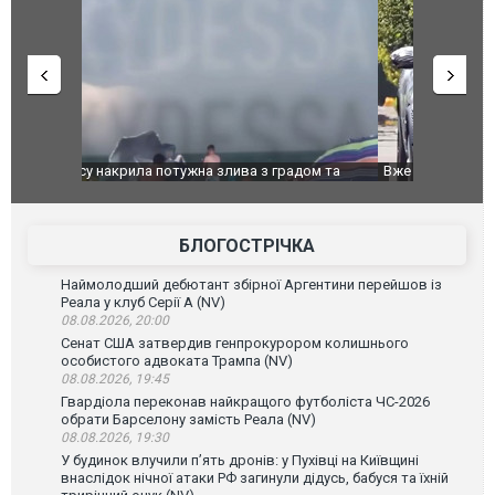
дом та
Вже вивели на тести: Ferrari готує оновлення
Вийшов тре
позашляховика Purosangue. ВІДЕО
фільму "Аф
БЛОГОСТРІЧКА
Наймолодший дебютант збірної Аргентини перейшов із
Реала у клуб Серії А (NV)
08.08.2026, 20:00
Сенат США затвердив генпрокурором колишнього
особистого адвоката Трампа (NV)
08.08.2026, 19:45
Гвардіола переконав найкращого футболіста ЧС-2026
обрати Барселону замість Реала (NV)
08.08.2026, 19:30
У будинок влучили п’ять дронів: у Пухівці на Київщині
внаслідок нічної атаки РФ загинули дідусь, бабуся та їхній