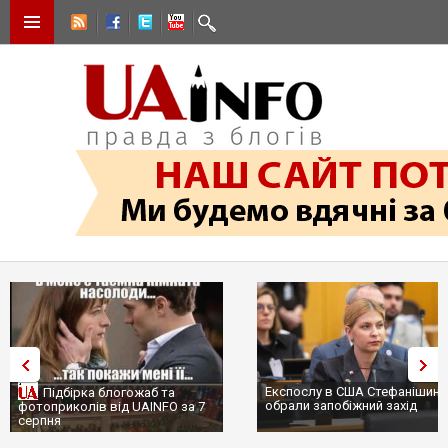
Експослу в США Стефанішині
Підбірка блогожаб та
обрали запобіжний захід
фотоприколів від UAINFO за 7
серпня