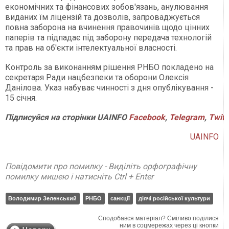
економічних та фінансових зобов'язань, анулювання
виданих їм ліцензій та дозволів, запроваджується
повна заборона на вчинення правочинів щодо цінних
паперів та підпадає під заборону передача технологій
та прав на об'єкти інтелектуальної власності.
Контроль за виконанням рішення РНБО покладено на
секретаря Ради нацбезпеки та оборони Олексія
Данілова. Указ набуває чинності з дня опублікування -
15 січня.
Підписуйся на сторінки UAINFO
Facebook
,
Telegram
,
Twitt
UAINFO
Повідомити про помилку - Виділіть орфографічну
помилку мишею і натисніть Ctrl + Enter
Володимир Зеленський
РНБО
санкції
діячі російської культури
Сподобався матеріал? Сміливо поділися
ним в соцмережах через ці кнопки