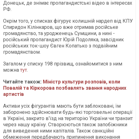
Донецьк, де знімає пропагандистські відео в інтересах
РФ.
Окрім того, у списках фігурує колишній нардеп від КПУ
Спиридон Кілінкаров, що вже отримав російське
громадянство, та уродженець Сумщини, а нині -
російський пропагандист Юрій Подоляка, завсідник
російських ток-шоу Євген Копатько з подвійним
громадянством.
Загалом у списку 198 прізвищ, ознайомитися з ним
можна
тут
.
Читайте також:
Міністр культури розповів, коли
Повалій та Кіркорова позбавлять звання народних
артистів
Активи усіх фігурантів мають бути заблоковані, їм
заборонено здійснювати будь-які торговельні операції
в Україні, закрито в'їзд на територію України чи транзит
через нашу країну. Створюються також запобіжники
для виведення ними капіталів. Також санкційні
обмеження передбачають припинення виконання