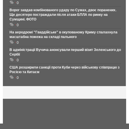
0
Ворог завдав комбінованого удару по Сумах, двоє поранених.
Ще десятеро постраждали після атаки БПЛА по ринку на
Сумщині. ФОТО
0
На аеродромі "Гвардійське" в окупованому Криму спалахнула
масштабна пожежа на складі пального
0
В адміністрації Вучича анонсували перший візит Зеленського до
Сербії
0
США розширили санкції проти Куби через військову співпрацю з
Росією та Китаєм
0