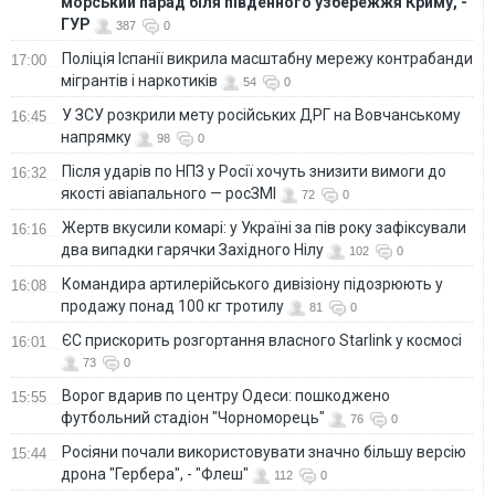
морський парад біля південного узбережжя Криму, -
ГУР
387
0
Поліція Іспанії викрила масштабну мережу контрабанди
17:00
мігрантів і наркотиків
54
0
У ЗСУ розкрили мету російських ДРГ на Вовчанському
16:45
напрямку
98
0
Після ударів по НПЗ у Росії хочуть знизити вимоги до
16:32
якості авіапального — росЗМІ
72
0
Жертв вкусили комарі: у Україні за пів року зафіксували
16:16
два випадки гарячки Західного Нілу
102
0
Командира артилерійського дивізіону підозрюють у
16:08
продажу понад 100 кг тротилу
81
0
ЄС прискорить розгортання власного Starlink у космосі
16:01
73
0
Ворог вдарив по центру Одеси: пошкоджено
15:55
футбольний стадіон "Чорноморець"
76
0
Росіяни почали використовувати значно більшу версію
15:44
дрона "Гербера", - "Флеш"
112
0