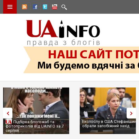
Експослу в США Стефанішині
Підбірка блогожаб та
обрали запобіжний захід
фотоприколів від UAINFO за 7
серпня