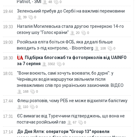
Patriot, - ЗМІ
48
0
Зеленський прибув до Сербії на важливі перемовини
19:44
39
0
Наталія Могилевська стала другою тренеркою 14-го
19:33
сезону шоу "Голос країни"
20
0
Російська еліта боїться ФСБ, яка дедалі більше
19:00
виходить з-під контролю, - Bloomberg
108
0
Підбірка блогожаб та фотоприколів від UAINFO
18:30
за 7 серпня
3302
0
"Вони воюють, самі хочуть воювати, бо дурні": у
18:01
Чернівцях водія маршрутки звільнили після
зневажливих слів про українських захисників. ВІДЕО
168
0
Флеш розповів, чому РЕБ не може відхиляти балістику
17:44
110
0
ЄС вимагає від Туреччини підтверджень, що вона не
17:31
постачає російський газ
67
0
До Дня Ялти: оператори "Group 13" провели
17:14