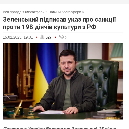
Вся правда з блогосфери
»
Новини блогосфери
»
Зеленський підписав указ про санкції
проти 198 діячів культури з РФ
•
•
15.01.2023, 19:01
527
0
Президент України Володимир Зеленський 15 січня