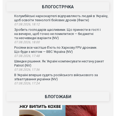
ВІДЕО
БЛОГОСТРІЧКА
Колумбійські наркокартелі відправляють людей в Україну,
щоб освоїти технології бойових дронів (Факти)
07.08.2026, 18:12
Зробить господарів щасливими. Що принести в гості і
на вечерю, щоб точно не помилитися — бюджетні
та неочевидні варіанти (NV)
07.08.2026, 18:00
Росіяни все частіше бʼють по Харкову FPV-дронами.
Що буде з містом — ВВС Україна (NV)
07.08.2026, 17:48
Швидке рішення. Як Україні компенсувати нестачу ракет
Patriot (NV)
07.08.2026, 17:36
В Україні вперше судять російського військового за
зґвалтування українки (NV)
07.08.2026, 17:24
БЛОГОЖАБИ