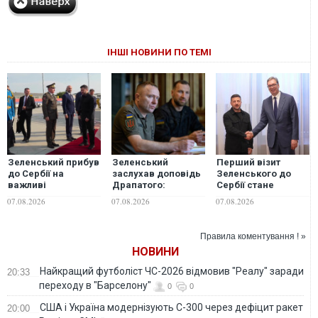
ІНШІ НОВИНИ ПО ТЕМІ
Зеленський прибув
Зеленський
Перший візит
до Сербії на
заслухав доповідь
Зеленського до
важливі
Драпатого:
Сербії стане
перемовини
обговорили
"ляпасом
07.08.2026
07.08.2026
07.08.2026
питання захисту
росіянам" — ЗМІ
Донеччини,
антибалістику,
Правила коментування ! »
далекобійні санкції
НОВИНИ
та кадрові питання
Найкращий футболіст ЧС-2026 відмовив "Реалу" заради
20:33
переходу в "Барселону"
0
0
США і Україна модернізують С-300 через дефіцит ракет
20:00