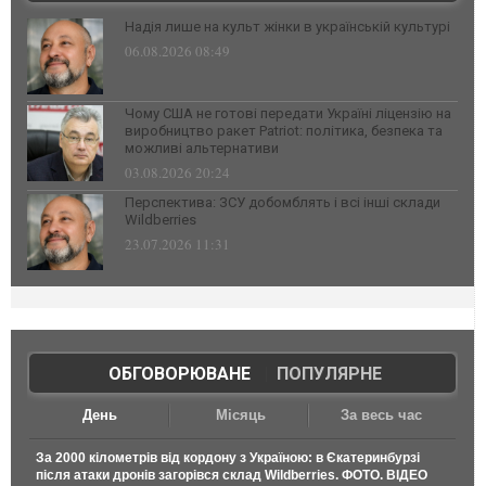
Надія лише на культ жінки в українській культурі
06.08.2026 08:49
Чому США не готові передати Україні ліцензію на
виробництво ракет Patriot: політика, безпека та
можливі альтернативи
03.08.2026 20:24
Перспектива: ЗСУ добомблять і всі інші склади
Wildberries
23.07.2026 11:31
ОБГОВОРЮВАНЕ
|
ПОПУЛЯРНЕ
День
Місяць
За весь час
За 2000 кілометрів від кордону з Україною: в Єкатеринбурзі
після атаки дронів загорівся склад Wildberries. ФОТО. ВІДЕО