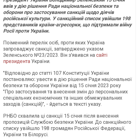
ввів у дію рішення Ради національної безпеки та
оборони про застосування санкцій щодо діячів
російської культури. У санкційний список увійшли 198
представників країни-агресорки, що підтримали війну
Росії проти України.
Поіменний перелік осіб, проти яких Україна
запроваджує санкції, затверджено указом
Зеленського №23/2023. Він з'явився на
сайті
президента
України.
"Відповідно до статті 107 Конституції України
постановляю
:
увести в дію рішення Ради національної
безпеки та оборони України від 15 січня 2023 року
"Про застосування та внесення змін до персональних
спеціальних економічних та інших обмежувальних
заходів (санкцій)", - йдеться в тексті указу.
РНБО схвалила ці санкції 15 січня після внесення
пропозицій Службою безпеки України. До санкційного
списку увійшло 198 громадян Російської Федерації,
України та Білорусі.