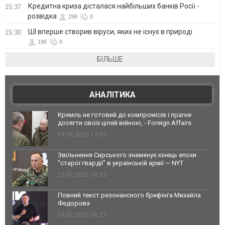
Кредитна криза дісталася найбільших банків Росії -
15:37
розвідка
298
0
ШІ вперше створив віруси, яких не існує в природі
15:30
196
0
БІЛЬШЕ
АНАЛІТИКА
Кремль не готовий до компромісів і прагне
досягти своїх цілей війною, - Foreign Affairs
03.08.2026 13:02
Звільнення Сирського знаменує кінець епохи
"старої гвардії" в українській армії — NYT
23.07.2026 10:32
Повний текст резонансного брифінга Михайла
Федорова
18.07.2026 09:27