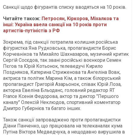
Санкції щодо фігурантів списку вводяться на 10 років.
Читайте також:
Петросян, Кіркоров, Міхалков та
інші: Україна ввела санкції на 10 років проти
артистів-путіністів з РФ
Зокрема, під санкції потрапила колишня російська
фігуристка Яна Рудковська, пропагандисти Борис
Корчевніков та Михайло Шахназаров, музичний критик
Сергій Сосєдов, так звані російські воєнкори Семен
Пєгов та Юрій Котьонок, телеведучі Кирило
Поздняков, Катерина Стриженова та Ангеліна Вовк,
актриса та політик Марина Кім, а також білоруський
пропагандист Григорій Азарьонок, співак Юрій Лоза,
акторка Евеліна Бльоданс, головний редактор RT
France Ксенія Федорова, актор та диктор "Першого
каналу" Олексій Неклюдов, спортивний коментатор
Дмитро Губернієв та багато інших.
Також санкції запроваджено проти пропагандистки
Діани Панченко, що працювала на телеканалах кума
Путіна Віктора Медведчука, а нещодавно вирушила в