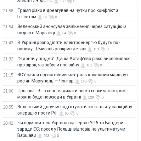
Stelato G9. ФОТО
160
0
Трамп різко відреагував на чутки про конфлікт з
21:58
Гегсетом
58
0
Зеленський анонсував звільнення через ситуацію із
21:54
водою в Марганці
64
0
В Україні розподіляти електроенергію будуть по-
21:43
новому: Шмигаль розкрив деталі
113
0
"Я доначу щодня": Даша Астаф'єва різко висловилася
21:32
про зірок, які забули про війну
102
0
ЗСУ взяли під вогневий контроль ключовий маршрут
21:15
росіян Маріуполь — Чонгар
148
0
Прогноз: 9-го серпня дихати легко свіжим повітрям
21:00
можна буде повсюди в Україні
128
0
Зеленський доручив підготувати спеціальну санкційну
20:55
операцію проти РФ
65
0
Чи відмовиться Україна від героїв УПА та Бандери
20:42
заради ЄС: посол у Польщі відповів на ультиматуми
Варшави
293
0