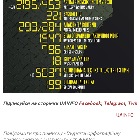
Підписуйся на сторінки UAINFO
Facebook
,
Telegram
,
Twitt
UAINFO
Повідомити про помилку - Виділіть орфографічну
помилку мишею і натисніть Ctrl + Enter