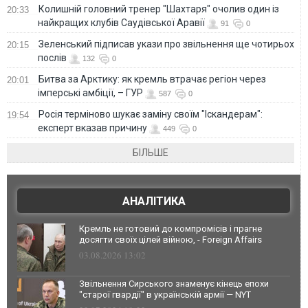
Колишній головний тренер "Шахтаря" очолив один із
20:33
найкращих клубів Саудівської Аравії
91
0
Зеленський підписав укази про звільнення ще чотирьох
20:15
послів
132
0
Битва за Арктику: як кремль втрачає регіон через
20:01
імперські амбіції, – ГУР
587
0
Росія терміново шукає заміну своїм "Іскандерам":
19:54
експерт вказав причину
449
0
БІЛЬШЕ
АНАЛІТИКА
Кремль не готовий до компромісів і прагне
досягти своїх цілей війною, - Foreign Affairs
03.08.2026 13:02
Звільнення Сирського знаменує кінець епохи
"старої гвардії" в українській армії — NYT