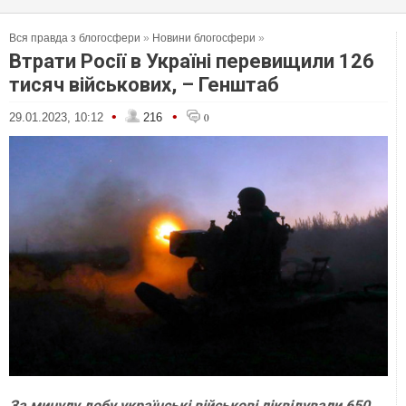
Вся правда з блогосфери
»
Новини блогосфери
»
Втрати Росії в Україні перевищили 126
тисяч військових, – Генштаб
•
•
29.01.2023, 10:12
216
0
За минулу добу українські військові ліквідували 650