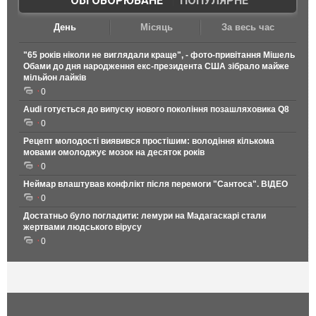
ОБГОВОРЮВАНЕ
|
ПОПУЛЯРНЕ
День
Місяць
За весь час
"65 років ніколи не виглядали краще", - фото-привітання Мішель
Обами до дня народження екс-президента США зібрало майже
мільйон лайків
0
Audi готується до випуску нового покоління позашляховика Q8
0
Рецепт молодості виявився простішим: володіння кількома
мовами омолоджує мозок на десяток років
0
Неймар влаштував конфлікт після перемоги "Сантоса". ВІДЕО
0
Достатньо було погладити: лемури на Мадагаскарі стали
жертвами людського вірусу
0