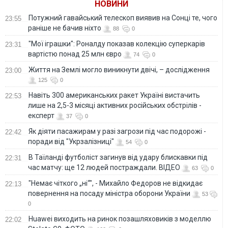
НОВИНИ
Потужний гавайський телескоп виявив на Сонці те, чого
23:55
раніше не бачив ніхто
88
0
"Мої іграшки": Роналду показав колекцію суперкарів
23:31
вартістю понад 25 млн євро
74
0
Життя на Землі могло виникнути двічі, – дослідження
23:00
125
0
Навіть 300 американських ракет Україні вистачить
22:53
лише на 2,5-3 місяці активних російських обстрілів -
експерт
37
0
Як діяти пасажирам у разі загрози під час подорожі -
22:42
поради від "Укрзалізниці"
54
0
В Таїланді футболіст загинув від удару блискавки під
22:31
час матчу: ще 12 людей постраждали. ВІДЕО
63
0
"Немає чіткого „ні“", - Михайло Федоров не відкидає
22:13
повернення на посаду міністра оборони України
53
0
Huawei виходить на ринок позашляховиків з моделлю
22:02