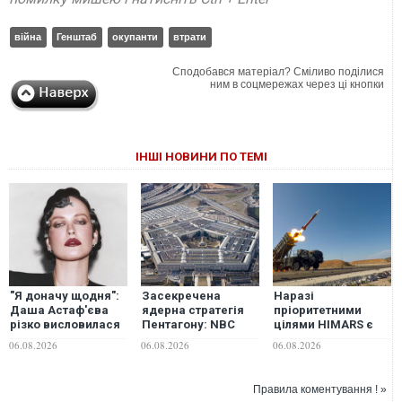
війна
Генштаб
окупанти
втрати
Сподобався матеріал? Сміливо поділися
ним в соцмережах через ці кнопки
ІНШІ НОВИНИ ПО ТЕМІ
"Я доначу щодня":
Засекречена
Наразі
Даша Астаф'єва
ядерна стратегія
пріоритетними
різко висловилася
Пентагону: NBC
цілями HIMARS є
про зірок, які
дізналося
далекобійні
06.08.2026
06.08.2026
06.08.2026
забули про війну
можливий
гармати росіян, -
сценарій війни з
військовий
Китаєм і Росією
Правила коментування ! »