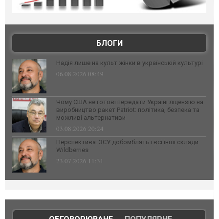
БЛОГИ
Надія лише на культ жінки в українській культурі
06.08.2026 08:49
Чому США не готові передати Україні ліцензію на
виробництво ракет Patriot: політика, безпека та
можливі альтернативи
03.08.2026 20:24
Перспектива: ЗСУ добомблять і всі інші склади
Wildberries
23.07.2026 11:31