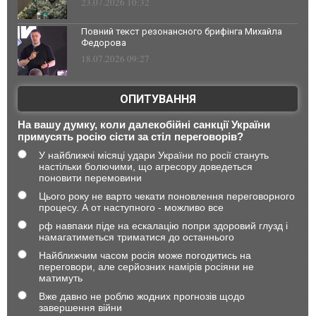
23.07.2026 10:32
Повний текст резонансного брифінга Михайла
Федорова
18.07.2026 09:27
ОПИТУВАННЯ
На вашу думку, коли далекобійні санкції України
примусять росію сісти за стіл переговорів?
У найближчі місяці удари України по росії стануть
настільки болючими, що агресору доведеться
поновити перемовини
Цього року не варто чекати поновлення переговорного
процесу. А от наступного - можливо все
рф навпаки піде на ескалацію попри здоровий глузд і
намагатиметься триматися до останнього
Найближчим часом росія може погодитись на
переговори, але серйозних намірів росіяни не
матимуть
Вже давно не роблю жодних прогнозів щодо
завершення війни