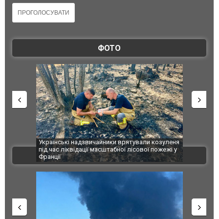
ФОТО
ські надзвичайники врятували козуленя
СБУ за сприяння Нацполіції т
с ліквідації масштабної лісової пожежі у
Болгарії затримала міжнарод
ВІДЕО
ї
ФОТО