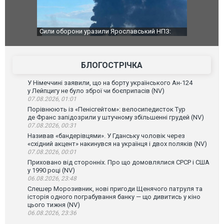
оборони уразили Ярославський НПЗ:
Неймар влаштував конфлікт 
натор регіону заявив про наймасштабнішу
"Сантоса". ВІДЕО
. ВІДЕО
БЛОГОСТРІЧКА
У Німеччині заявили, що на борту українського Ан-124
у Лейпцигу не було зброї чи боєприпасів (NV)
07.08.2026, 01:01
Порівнюють із «Пенісгейтом»: велосипедисток Тур
де Франс запідозрили у штучному збільшенні грудей (NV)
07.08.2026, 00:31
Називав «бандерівцями». У Гданську чоловік через
«східний акцент» накинувся на українця і двох поляків (NV)
07.08.2026, 00:01
Приховано від сторонніх. Про що домовлялися СРСР і США
у 1990 році (NV)
06.08.2026, 23:48
Слешер Морозивник, нові пригоди Щенячого патруля та
історія одного пограбування банку — що дивитись у кіно
цього тижня (NV)
06.08.2026, 23:36