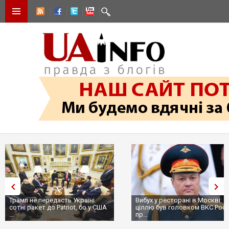
Трамп не передасть Україні
Вибух у ресторані в Москві:
сотні ракет до Patriot, бо у США
ціллю був головком ВКС Росії
...
пр...