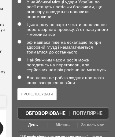
У найближчі місяці удари України по
n
росії стануть настільки болючими, що
ва
агресору доведеться поновити
перемовини
Цього року не варто чекати поновлення
і»:
переговорного процесу. А от наступного
тує
- можливо все
рф навпаки піде на ескалацію попри
здоровий глузд і намагатиметься
у
триматися до останнього
Найближчим часом росія може
погодитись на переговори, але
серйозних намірів росіяни не матимуть
ому
Вже давно не роблю жодних прогнозів
щодо завершення війни
ОБГОВОРЮВАНЕ
|
ПОПУЛЯРНЕ
День
Місяць
За весь час