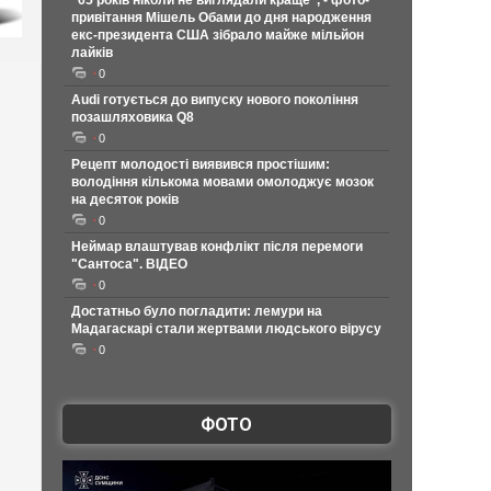
"65 років ніколи не виглядали краще", - фото-
привітання Мішель Обами до дня народження
екс-президента США зібрало майже мільйон
лайків
0
Audi готується до випуску нового покоління
позашляховика Q8
0
Рецепт молодості виявився простішим:
володіння кількома мовами омолоджує мозок
на десяток років
0
Неймар влаштував конфлікт після перемоги
"Сантоса". ВІДЕО
0
Достатньо було погладити: лемури на
Мадагаскарі стали жертвами людського вірусу
0
ФОТО