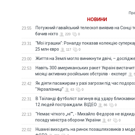
Петербургом і частіше
ВІ
обирати поїзди — ЗМІ
Пра
НОВИНИ
Потужний гавайський телескоп виявив на Сонці те
23:55
бачив ніхто
220
0
"Мої іграшки": Роналду показав колекцію суперка
23:31
25 млн євро
117
0
Життя на Землі могло виникнути двічі, – дослідж
23:00
Навіть 300 американських ракет Україні вистачит
22:53
місяці активних російських обстрілів - експерт
Як діяти пасажирам у разі загрози під час подорож
22:42
"Укрзалізниці"
63
0
В Таїланді футболіст загинув від удару блискавки
22:31
12 людей постраждали. ВІДЕО
86
0
"Немає чіткого „ні“", - Михайло Федоров не відки
22:13
посаду міністра оборони України
67
0
Huawei виходить на ринок позашляховиків з моде
22:02