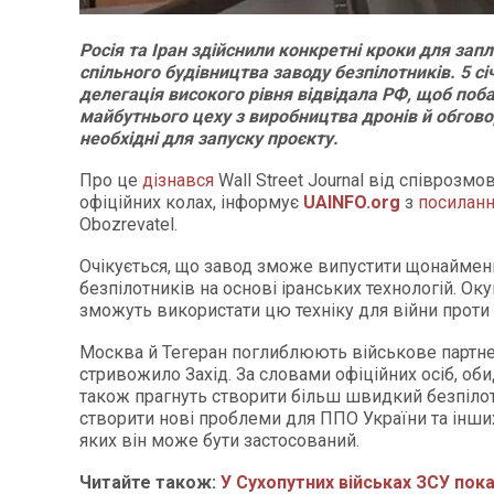
Росія та Іран здійснили конкретні кроки для зап
спільного будівництва заводу безпілотників. 5 сі
делегація високого рівня відвідала РФ, щоб поб
майбутнього цеху з виробництва дронів й обгово
необхідні для запуску проєкту.
Про це
дізнався
Wall Street Journal від співрозмо
офіційних колах, інформує
UAINFO.org
з
посилан
Оbozrevatel.
Очікується, що завод зможе випустити щонайме
безпілотників на основі іранських технологій. Ок
зможуть використати цю техніку для війни проти 
Москва й Тегеран поглиблюють військове партне
стривожило Захід. За словами офіційних осіб, оби
також прагнуть створити більш швидкий безпіло
створити нові проблеми для ППО України та інших
яких він може бути застосований.
Читайте також:
У Сухопутних військах ЗСУ пока