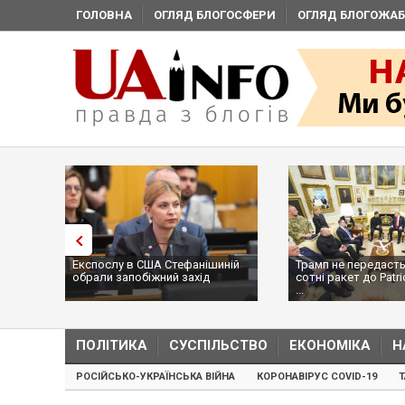
ГОЛОВНА
ОГЛЯД БЛОГОСФЕРИ
ОГЛЯД БЛОГОЖАБ
Експослу в США Стефанішиній
Трамп не передасть
обрали запобіжний захід
сотні ракет до Patri
...
ПОЛІТИКА
СУСПІЛЬСТВО
ЕКОНОМІКА
Н
РОСІЙСЬКО-УКРАЇНСЬКА ВІЙНА
КОРОНАВІРУС COVID-19