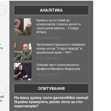
АНАЛІТИКА
Кремль не готовий до
компромісів і прагне досягти
своїх цілей війною, - Foreign
Affairs
03.08.2026 13:02
о
Звільнення Сирського знаменує
та
кінець епохи "старої гвардії" в
українській армії — NYT
23.07.2026 10:32
Повний текст резонансного
брифінга Михайла Федорова
18.07.2026 09:27
ОПИТУВАННЯ
ell
На вашу думку, коли далекобійні санкції
пі
України примусять росію сісти за стіл
переговорів?