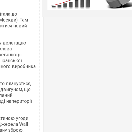
італа до
 Москви). Там
витися новий
у делегацію
олова
 революції
 іранської
онного виробника
то планується,
 двигуном, що
алений
і на території
стиною угоди
Джерела Wall
рану зброю,