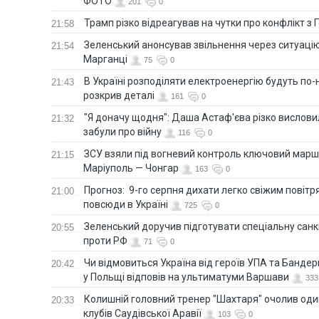
ФОТО
201
0
Трамп різко відреагував на чутки про конфлікт з 
21:58
Зеленський анонсував звільнення через ситуацію
21:54
Марганці
75
0
В Україні розподіляти електроенергію будуть по
21:43
розкрив деталі
161
0
"Я доначу щодня": Даша Астаф'єва різко висловила
21:32
забули про війну
116
0
ЗСУ взяли під вогневий контроль ключовий марш
21:15
Маріуполь — Чонгар
163
0
Прогноз: 9-го серпня дихати легко свіжим повіт
21:00
повсюди в Україні
725
0
Зеленський доручив підготувати спеціальну санк
20:55
проти РФ
71
0
Чи відмовиться Україна від героїв УПА та Бандер
20:42
у Польщі відповів на ультиматуми Варшави
333
Колишній головний тренер "Шахтаря" очолив оди
20:33
клубів Саудівської Аравії
103
0