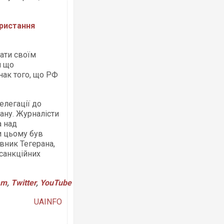
ристання
ати своїм
и що
Росія атакувала Суми КАБами: пошк
торговельний центр, будинки, є постр
нак того, що РФ
ФОТО
делегації до
рану. Журналісти
а над
и цьому був
вник Тегерана,
 санкційних
am
,
Twitter
,
YouTube
Топпосадовцю Повітряних Сил вручи
UAINFO
підозру