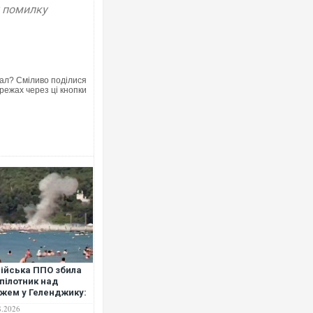
у помилку
ал? Сміливо поділися
режах через ці кнопки
ійська ППО збила
пілотник над
жем у Геленджику:
агиблі та поранені.
8.2026