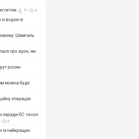
Гегсетом
77
0
 із водою в
-новому: Шмигаль
ся про зірок, які
рут росіян
рям можна буде
ційну операцію
и заради ЄС: посол
0
н із найкращих