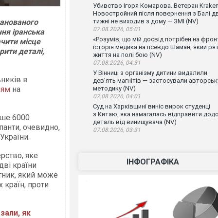
Убивство Ігоря Комарова. Ветеран Krake
Новостройний після повернення з Балі д
ланованого
тижні не виходив з дому — ЗМІ (NV)
07.08.2026, 05:01
чня іранська
«Розумів, що мій досвід потрібен на фронт
ачити місце
історія медика на псевдо Шаман, який ря
рити деталі,
життя на полі бою (NV)
07.08.2026, 04:31
У Вінниці з організму дитини видалили
вників в
дев’ять магнітів — застосували авторськ
ням
на
методику (NV)
07.08.2026, 04:01
Суд на Харківщині виніс вирок студенці
з Китаю, яка намагалась відправити дод
нше 6000
деталь від винищувача (NV)
упанти, очевидно,
07.08.2026, 03:31
України.
рство, яке
ІНФОГРАФІКА
дві країни
тник, який може
 країн, проти
зали, як