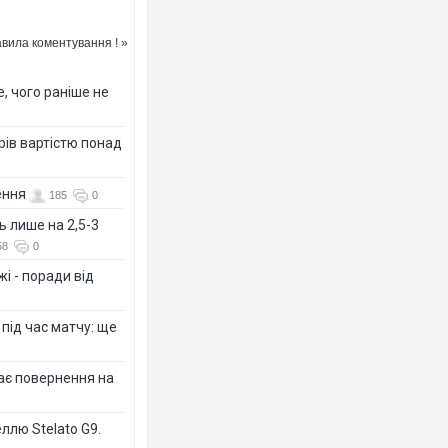
ДЕО
вила коментування ! »
, чого раніше не
рів вартістю понад
ення
185
0
ь лише на 2,5-3
58
0
і - поради від
 під час матчу: ще
дає повернення на
ллю Stelato G9.