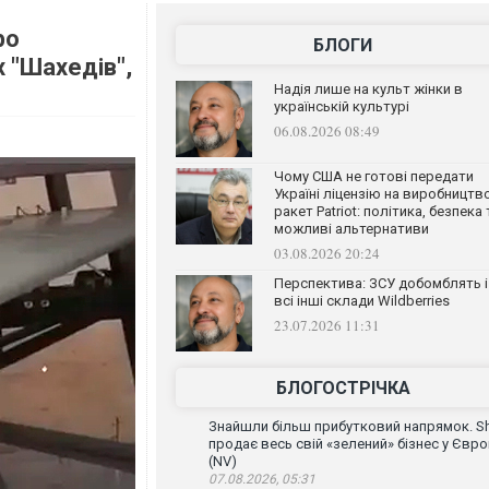
ро
БЛОГИ
 "Шахедів",
Надія лише на культ жінки в
українській культурі
06.08.2026 08:49
Чому США не готові передати
Україні ліцензію на виробництв
ракет Patriot: політика, безпека 
можливі альтернативи
03.08.2026 20:24
Перспектива: ЗСУ добомблять і
всі інші склади Wildberries
23.07.2026 11:31
БЛОГОСТРІЧКА
Знайшли більш прибутковий напрямок. Sh
продає весь свій «зелений» бізнес у Євро
(NV)
07.08.2026, 05:31