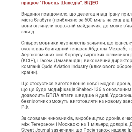
працює "Ловець Шахедів". ВІДЕО
Видання повідомило, що делегація від Ірану прил
міста Єлабуга (приблизно за 600 миль на схід від
вони оглянули порожній майданчик, де може з'я
завод.
Співрозмовники журналістів заявили, що іранськ
очолював бригадний генерал Абдолла Мехрабі, г
Аерокосмічних сил Корпусу вартових ісламської
(КСІР), і Гасем Дамавандян, виконавчий директор
компанії Quds Aviation Industry (ключового обор
країни).
Що стосується виготовлення нової моделі дрона, 
що це буде модифікація Shahed-136 з оновленим
дозволить БПЛА літати швидше й далі. Удоскон
безпілотник зможуть виготовляти на новому завод
РФ.
За словами чиновників, виробництво дронів є ча
між Тегераном і Москвою на 1 мільярд доларів. 
Street Journal зазначили, що Росія також надала І