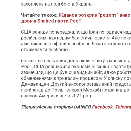
захоплену на полі бою в Україні.
Читайте також:
Жданов розкрив "рецепт" вико
дронів Shahed проти Росії
США раніше попереджали, що Іран погодився над
російським партнерам балістичні ракети. Але пок
американські офіційні особи не бачать жодних оз
отримала таку зброю.
6 січня, на наступний день після візиту іранської 
Росії, США розширили економічні санкції проти І
зазначили, що це був очевидний збіг, адже робот
обмеженнями є тривалим процесом. У списку пр
Дамавандян. Другий високопоставлений предста
який літав до Росії, генерал Мерхабі потрапив до
списків Америки ще в 2021 році.
Підписуйся на сторінки UAINFO
Facebook
,
Telegr