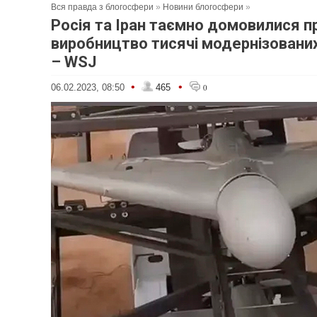
Вся правда з блогосфери
»
Новини блогосфери
»
Росія та Іран таємно домовилися п
виробництво тисячі модернізованих
– WSJ
•
•
06.02.2023, 08:50
465
0