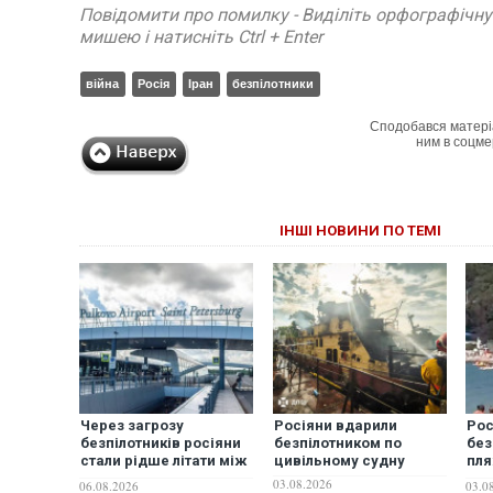
Повідомити про помилку - Виділіть орфографічн
мишею і натисніть Ctrl + Enter
війна
Росія
Іран
безпілотники
Сподобався матері
ним в соцме
ІНШІ НОВИНИ ПО ТЕМІ
Через загрозу
Росіяни вдарили
Рос
безпілотників росіяни
безпілотником по
без
стали рідше літати між
цивільному судну
пля
Москвою та
є з
03.08.2026
06.08.2026
03.0