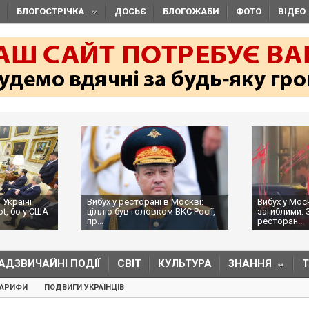
БЛОГОСТРІЧКА
ДОСЬЄ
БЛОГОЖАБИ
ФОТО
ВІДЕО
 Україні
Вибух у ресторані в Москві:
Вибух у Мос
ot, бо у США
ціллю був головком ВКС Росії,
загиблими: 
пр...
ресторан...
АДЗВИЧАЙНІ ПОДІЇ
СВІТ
КУЛЬТУРА
ЗНАННЯ
ТАРИФИ
ПОДВИГИ УКРАЇНЦІВ