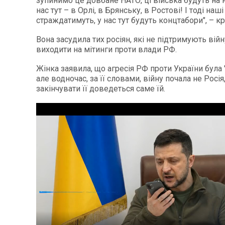
зупинимо це довбане НАТО, ці війська будуть на 
нас тут – в Орлі, в Брянську, в Ростові! І тоді наш
страждатимуть, у нас тут будуть концтабори", – кр
Вона засудила тих росіян, які не підтримують вій
виходити на мітинги проти влади РФ.
Жінка заявила, що агресія РФ проти України бул
але водночас, за її словами, війну почала не Росія
закінчувати її доведеться саме їй.