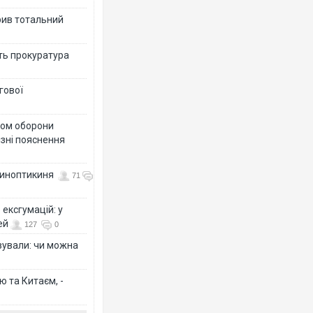
рив тотальний
ить прокуратура
гової
тром оборони
різні пояснення
 синоптикиня
71
ексгумацій: у
ей
127
0
ізували: чи можна
ю та Китаєм, -