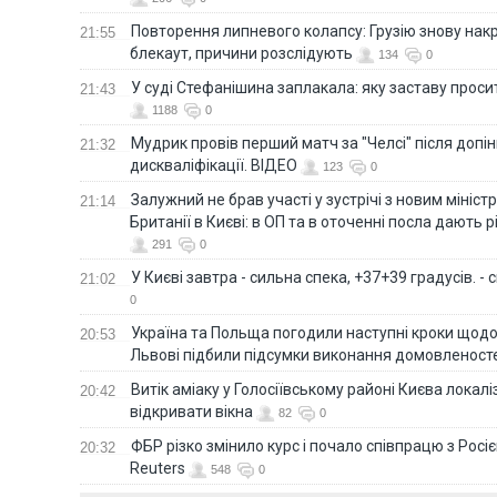
Повторення липневого колапсу: Грузію знову нак
21:55
блекаут, причини розслідують
134
0
У суді Стефанішина заплакала: яку заставу прос
21:43
1188
0
Мудрик провів перший матч за "Челсі" після допін
21:32
дискваліфікації. ВІДЕО
123
0
Залужний не брав участі у зустрічі з новим мініс
21:14
Британії в Києві: в ОП та в оточенні посла дають 
291
0
У Києві завтра - сильна спека, +37+39 градусів. -
21:02
0
Україна та Польща погодили наступні кроки щодо 
20:53
Львові підбили підсумки виконання домовленост
Витік аміаку у Голосіївському районі Києва локал
20:42
відкривати вікна
82
0
ФБР різко змінило курс і почало співпрацю з Росіє
20:32
Reuters
548
0