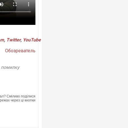
ня Нацполіції та правоохоронців
Росіяни атакували Київ балістикою та
имала міжнародного наркобарона.
одна людина загинула, 15 постраждал
am
,
Twitter
,
YouTube
Обозреватель
у помилку
ал? Сміливо поділися
режах через ці кнопки
 перший матч за "Челсі" після
Українські надзвичайники врятували 
кваліфікації. ВІДЕО
під час ліквідації масштабної лісової 
Франції