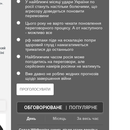
У найближчі місяці удари України по
».
росії стануть настільки болючими, що
агресору доведеться поновити
перемовини
Цього року не варто чекати поновлення
переговорного процесу. А от наступного
- можливо все
рф навпаки піде на ескалацію попри
здоровий глузд і намагатиметься
кий
триматися до останнього
їні
Найближчим часом росія може
погодитись на переговори, але
серйозних намірів росіяни не матимуть
Вже давно не роблю жодних прогнозів
щодо завершення війни
ОБГОВОРЮВАНЕ
|
ПОПУЛЯРНЕ
День
Місяць
За весь час