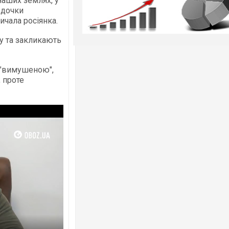
наших землях, у
і дочки
ичала росіянка.
ну та закликають
а "вимушеною",
, проте