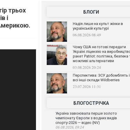
тір трьох
БЛОГИ
в і
Надія лише на культ жінки в
 Америкою.
українській культурі
06.08.2026 08:49
Чому США не готові передати
Україні ліцензію на виробництв
ракет Patriot: політика, безпека 
можливі альтернативи
03.08.2026 20:24
Перспектива: ЗСУ добомблять і
всі інші склади Wildberries
23.07.2026 11:31
БЛОГОСТРІЧКА
Україна завоювала перше золото
чемпіонату Європи з водних видів
спорту-2026 — відео (NV)
06.08.2026, 09:24