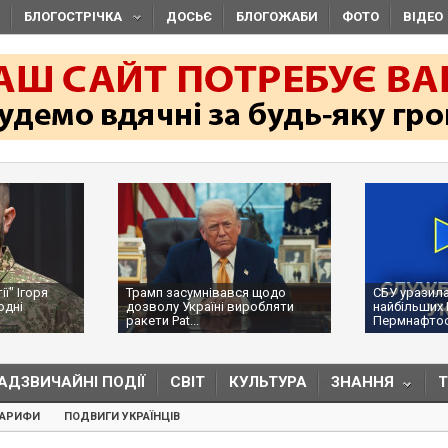
БЛОГОСТРІЧКА
ДОСЬЄ
БЛОГОЖАБИ
ФОТО
ВІДЕО
ї" Ігоря
Трамп засумнівався щодо
СБУ уразила
одні
дозволу Україні виробляти
найбільших 
ракети Pat...
Пермнафтоор
АДЗВИЧАЙНІ ПОДІЇ
СВІТ
КУЛЬТУРА
ЗНАННЯ
ТАРИФИ
ПОДВИГИ УКРАЇНЦІВ