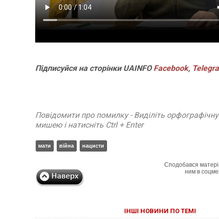
джено
Українські надзвичайники врятували козуленя
СБУ за сприян
ждалі.
під час ліквідації масштабної лісової пожежі у
Болгарії затр
Франції
ФОТО
Підписуйся на сторінки UAINFO
Facebook
,
Telegr
Повідомити про помилку - Виділіть орфографічн
мишею і натисніть Ctrl + Enter
мати
війна
нацисти
Сподобався матері
ним в соцме
НПЗ:
Неймар влаштував конфлікт після перемоги
Мудрик провів
штабнішу
"Сантоса". ВІДЕО
допінгової дис
ІНШІ НОВИНИ ПО ТЕМІ