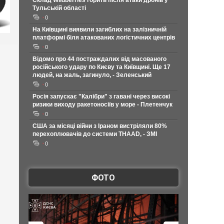
Склад Wildberries горить після атаки дронів у
Тульській області
0
На Київщині виявили загиблих на залізничній
платформі біля атакованих логістичних центрів
0
Відомо про 44 постраждалих від масованого
російського удару по Києву та Київщині. Ще 17
людей, на жаль, загинуло, - Зеленський
0
Росія запускає "Калібри" з гавані через високі
ризики виходу ракетоносіїв у море - Плетенчук
0
США за місяці війни з Іраном вистріляли 80%
перехоплювачів до системи THAAD, - ЗМІ
0
ФОТО