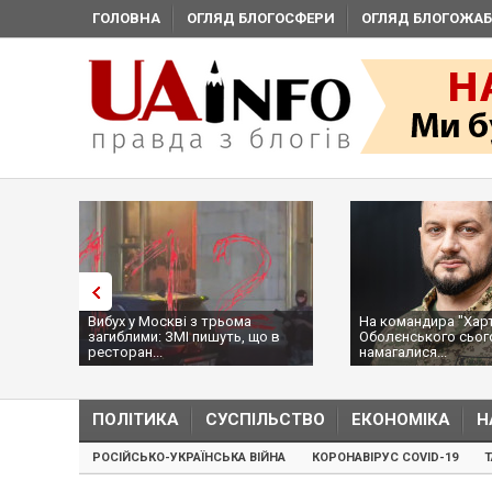
ГОЛОВНА
ОГЛЯД БЛОГОСФЕРИ
ОГЛЯД БЛОГОЖАБ
:
Вибух у Москві з трьома
На командира "Харті
ії,
загиблими: ЗМІ пишуть, що в
Оболєнського сьог
ресторан...
намагалися...
ПОЛІТИКА
СУСПІЛЬСТВО
ЕКОНОМІКА
Н
РОСІЙСЬКО-УКРАЇНСЬКА ВІЙНА
КОРОНАВІРУС COVID-19