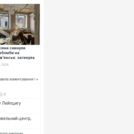
іяни скинули
абомби на
в'янськ: загинула
и з дитиною,
2.2026
меро людей
анені
вила коментування ! »
0
у Лейпцигу
овельний центр,
тор регіону