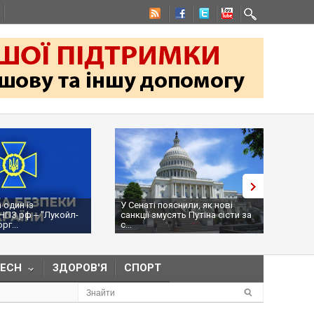
 один із
У Сенаті пояснили, як нові
Ураж
НПЗ рф ‒ "Лукойл-
санкції змусять Путіна сісти за
місц
г...
с...
рф, Р
TECH
ЗДОРОВ'Я
СПОРТ