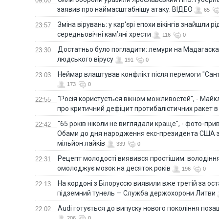
09:00
заявив про наймасштабнішу атаку. ВІДЕО
65
Зміна вірувань: у кар'єрі епохи вікінгів знайшли рід
23:57
середньовічні кам’яні хрести
116
0
Достатньо було погладити: лемури на Мадагаска
23:30
людського вірусу
191
0
Неймар влаштував конфлікт після перемоги "Сан
23:03
173
0
"Росія користується вікном можливостей", - Майк
22:55
про критичний дефіцит протибалістичних ракет в 
"65 років ніколи не виглядали краще", - фото-пр
22:42
Обами до дня народження екс-президента США 
мільйон лайків
339
0
Рецепт молодості виявився простішим: володінн
22:31
омолоджує мозок на десяток років
196
0
На кордоні з Білоруссю виявили вже третій за ост
22:13
підземний тунель — Служба держохорони Литви
Audi готується до випуску нового покоління поз
22:02
206
0