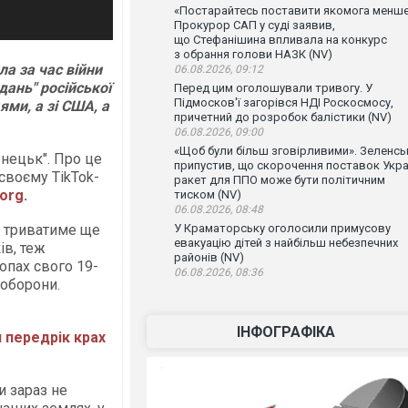
«Постарайтесь поставити якомога менше
Прокурор САП у суді заявив,
що Стефанішина впливала на конкурс
з обрання голови НАЗК (NV)
а за час війни
06.08.2026, 09:12
дань" російської
Перед цим оголошували тривогу. У
Підмосков'ї загорівся НДІ Роскосмосу,
ями, а зі США, а
причетний до розробок балістики (NV)
06.08.2026, 09:00
«Щоб були більш зговірливими». Зеленсь
онецьк". Про це
припустив, що скорочення поставок Укра
 своєму TikTok-
ракет для ППО може бути політичним
org
.
тиском (NV)
06.08.2026, 08:48
на триватиме ще
У Краматорську оголосили примусову
евакуацію дітей з найбільш небезпечних
ів, теж
районів (NV)
опах свого 19-
06.08.2026, 08:36
 оборони.
ІНФОГРАФІКА
н передрік крах
и зараз не