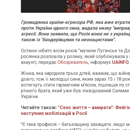
Громадянка країни-агресора РФ, яка вже втратил
проти України одного сина, видала низку "виправ
агресії. Вона заявила, що Росія воює не з українц
також із "бандерівцями та неонацистами".
Останні нібито вісім років "мучили Луганськ та Д
росіянка розповіла у ролику, який опублікувала у
акаунті, передає
Обозреватель
, інформує
UAINFO.
Жінка, яка народила трьох дітей, вважає, що вій
довго, тож її молодші сини, яким зараз 15 і 18 рок
встигнуть стати гарматним м'ясом, пішовши по ст
річного брата, який уже був ліквідований Силами
України.
Читайте також:
"Сенс життя – вмирати": Фейгі
наступних мобілізацій в Росії
"Є така професія – батьківщину захищати...якщо м