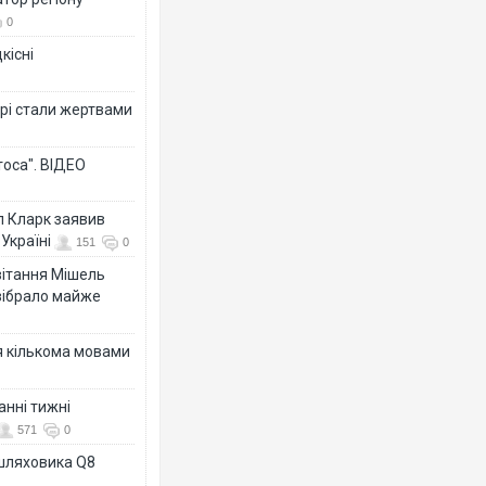
0
кісні
рі стали жертвами
тоса". ВІДЕО
л Кларк заявив
Україні
151
0
ивітання Мішель
зібрало майже
я кількома мовами
анні тижні
571
0
ашляховика Q8