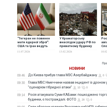
"Тегеран не повинен
У Краматорську
Рос
мати ядерної зброї":
внаслідок удару РФ по
аві
США та Іран ведуть
приватному будинку
Сло
кулуарні переговори,
загинули троє братів,
мат
11.07.2026
13.02.2026
10.0
щоб знизити
їхні мати та бабуся
се
напруженість між
поранені. ФОТО
пор
країнами — ЗМІ
Пра
НОВИНИ
До Києва прибув глава МЗС Азербайджану
09:46
0
Глава МВС Німеччини назвав інцидент із дроном 
09:30
"сценарієм гібридної атаки"
10
0
Росія атакувала Суми КАБами: пошкоджено торг
09:14
будинки, є постраждалі. ФОТО
28
0
Сили оборони уразили Ярославський НПЗ: губерна