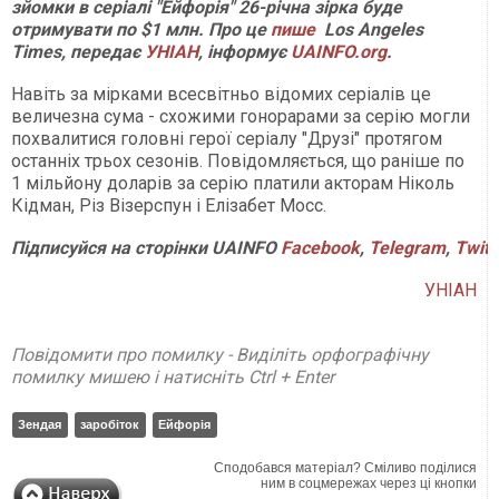
зйомки в серіалі "Ейфорія" 26-річна зірка буде
отримувати по $1 млн. Про це
пише
Los Angeles
Times, передає
УНІАН
, інформує
UAINFO.org
.
Навіть за мірками всесвітньо відомих серіалів це
величезна сума - схожими гонорарами за серію могли
похвалитися головні герої серіалу "Друзі" протягом
останніх трьох сезонів. Повідомляється, що раніше по
1 мільйону доларів за серію платили акторам Ніколь
Кідман, Різ Візерспун і Елізабет Мосс.
Підписуйся на сторінки UAINFO
Facebook
,
Telegram
,
Twitt
УНІАН
Повідомити про помилку - Виділіть орфографічну
помилку мишею і натисніть Ctrl + Enter
Зендая
заробіток
Ейфорія
Сподобався матеріал? Сміливо поділися
ним в соцмережах через ці кнопки