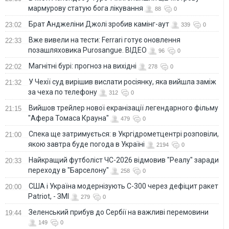
мармурову статую бога лікування
88
0
Брат Анджеліни Джолі зробив камінг-аут
23:02
339
0
Вже вивели на тести: Ferrari готує оновлення
22:33
позашляховика Purosangue. ВІДЕО
96
0
Магнітні бурі: прогноз на вихідні
22:02
278
0
У Чехії суд вирішив вислати росіянку, яка вийшла заміж
21:32
за чеха по телефону
312
0
Вийшов трейлер нової екранізації легендарного фільму
21:15
"Афера Томаса Крауна"
479
0
Спека ще затримується: в Укргідрометцентрі розповіли,
21:00
якою завтра буде погода в Україні
2194
0
Найкращий футболіст ЧС-2026 відмовив "Реалу" заради
20:33
переходу в "Барселону"
258
0
США і Україна модернізують С-300 через дефіцит ракет
20:00
Patriot, - ЗМІ
279
0
Зеленський прибув до Сербії на важливі перемовини
19:44
149
0