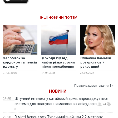
ІНШІ НОВИНИ ПО ТЕМІ
Заробіток за
Доходи РФ від
Співачка Камалія
кордоном та пенсія
нафти різко зросли
розкрила свій
вдома: у
після послаблення
рекордний
Мінсоцполітики
санкцій США:
місячний заробіток
01.08.2026
14.04.2026
27.03.2026
пояснили механізм
заробила $12,8
обліку
млрд за квітень, -
закордонного
The New York
Правила коментування ! »
стажу
Times
НОВИНИ
Штучний інтелект у китайській армії: впроваджується
23:55
система для планування масованих авіаударів
74
0
В місті Аспендос у Туреччині знайшли 2,2-метрову
23:30