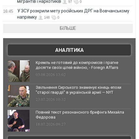
мігрантів і наркотиків
97
0
У ЗСУ розкрили мету російських ДРГ на Вовчанському
16:45
напрямку
148
0
БІЛЬШЕ
АНАЛІТИКА
Кремль не готовий до компромісів і прагне
досягти своїх цілей війною, - Foreign Affairs
03.08.2026 13:02
Звільнення Сирського знаменує кінець епохи
"старої гвардії" в українській армії — NYT
23.07.2026 10:32
Повний текст резонансного брифінга Михайла
Федорова
18.07.2026 09:27