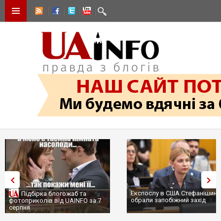
Експослу в США Стефанішині
Підбірка блогожаб та
обрали запобіжний захід
фотоприколів від UAINFO за 7
серпня