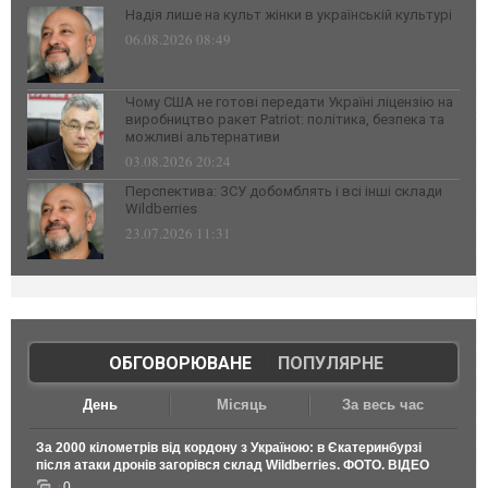
Надія лише на культ жінки в українській культурі
06.08.2026 08:49
Чому США не готові передати Україні ліцензію на
виробництво ракет Patriot: політика, безпека та
можливі альтернативи
03.08.2026 20:24
Перспектива: ЗСУ добомблять і всі інші склади
Wildberries
23.07.2026 11:31
ОБГОВОРЮВАНЕ
|
ПОПУЛЯРНЕ
День
Місяць
За весь час
За 2000 кілометрів від кордону з Україною: в Єкатеринбурзі
після атаки дронів загорівся склад Wildberries. ФОТО. ВІДЕО
0