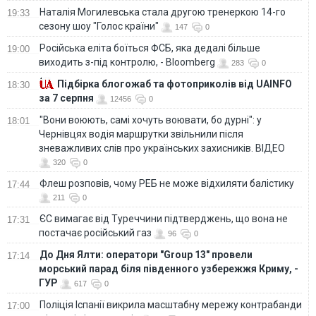
Наталія Могилевська стала другою тренеркою 14-го
19:33
сезону шоу "Голос країни"
147
0
Російська еліта боїться ФСБ, яка дедалі більше
19:00
виходить з-під контролю, - Bloomberg
283
0
Підбірка блогожаб та фотоприколів від UAINFO
18:30
за 7 серпня
12456
0
"Вони воюють, самі хочуть воювати, бо дурні": у
18:01
Чернівцях водія маршрутки звільнили після
зневажливих слів про українських захисників. ВІДЕО
320
0
Флеш розповів, чому РЕБ не може відхиляти балістику
17:44
211
0
ЄС вимагає від Туреччини підтверджень, що вона не
17:31
постачає російський газ
96
0
До Дня Ялти: оператори "Group 13" провели
17:14
морський парад біля південного узбережжя Криму, -
ГУР
617
0
Поліція Іспанії викрила масштабну мережу контрабанди
17:00