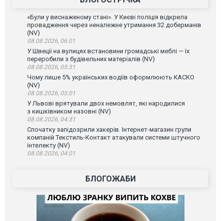
«Були у виснаженому стані». У Києві поліція відкрила
провадження через неналежне утримання 32 доберманів
(NV)
08.08.2026, 06:01
У Швеції на вулицях встановини громадські меблі — їх
переробили з будівельних матеріалів (NV)
08.08.2026, 05:31
Чому лише 5% українських водіїв оформлюють КАСКО
(NV)
08.08.2026, 05:01
У Львові врятували двох немовлят, які народилися
з кишківником назовні (NV)
08.08.2026, 04:31
Спочатку запідозрили хакерів. Інтернет-магазин групи
компаній Текстиль-Контакт атакували системи штучного
інтелекту (NV)
08.08.2026, 04:01
БЛОГОЖАБИ