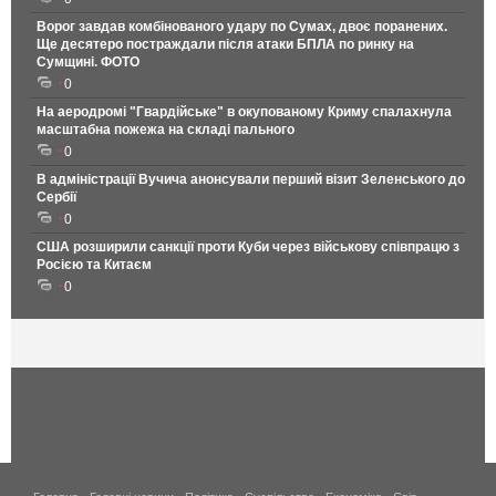
Ворог завдав комбінованого удару по Сумах, двоє поранених.
Ще десятеро постраждали після атаки БПЛА по ринку на
Сумщині. ФОТО
0
На аеродромі "Гвардійське" в окупованому Криму спалахнула
масштабна пожежа на складі пального
0
В адміністрації Вучича анонсували перший візит Зеленського до
Сербії
0
США розширили санкції проти Куби через військову співпрацю з
Росією та Китаєм
0