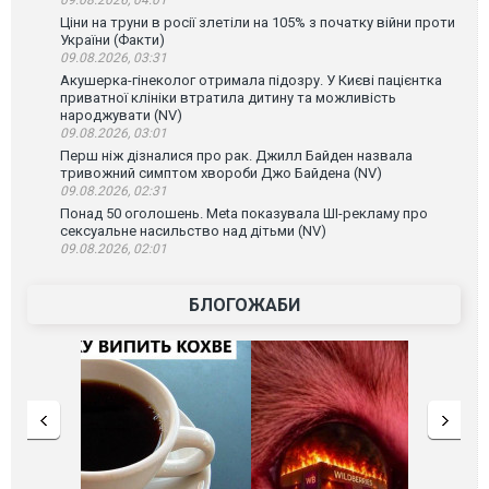
Ціни на труни в росії злетіли на 105% з початку війни проти
України (Факти)
09.08.2026, 03:31
Акушерка-гінеколог отримала підозру. У Києві пацієнтка
приватної клініки втратила дитину та можливість
народжувати (NV)
09.08.2026, 03:01
Перш ніж дізналися про рак. Джилл Байден назвала
тривожний симптом хвороби Джо Байдена (NV)
09.08.2026, 02:31
Понад 50 оголошень. Meta показувала ШІ-рекламу про
сексуальне насильство над дітьми (NV)
09.08.2026, 02:01
БЛОГОЖАБИ