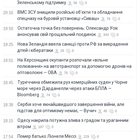
Зеленському підтримку
56
0
ВМС ЗСУ знищили російські об'єкти та обладнання
20:16
спецназу на буровій установці «Сиваш»
76
0
Остаточна точка без повернень: Олександр Усік
19:50
анонсував свій прощальний поєдинок
343
0
Нова Зеландія ввела санкції проти РФ за викрадення
19:25
дітей і кібератаки
26
0
На Херсонщині окупанти розпочали «вільне
19:01
полювання» на автотранспорт за допомогою дронів на
оптоволокні — ОВА
76
0
Туреччина обмежила рух комерційних суден у Чорне
18:45
море через Дарданелли через атаки БПЛА —
Bloomberg
74
0
Сербія хоче якнайшвидшого завершення війни, але
18:38
підстав для оптимізму немає, — Вучич
45
0
Одесу накрила потужна злива з градом та ураганним
18:15
вітром
187
0
Помер батько Ліонеля Мессі
17:54
229
0