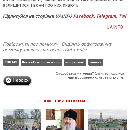
залишитися, і вони про них знають.
Підписуйся на сторінки UAINFO
Facebook
,
Telegram
,
Twitt
UAINFO
Повідомити про помилку - Виділіть орфографічну
помилку мишею і натисніть Ctrl + Enter
УПЦ МП
Києво-Печерська лавра
мощі святих
монахи
Сподобався матеріал? Сміливо поділися
ним в соцмережах через ці кнопки
ІНШІ НОВИНИ ПО ТЕМІ