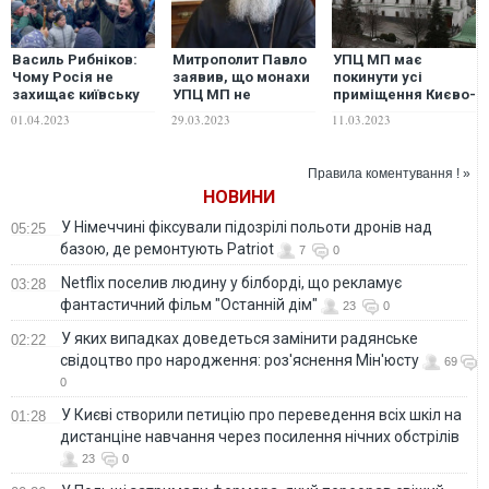
Василь Рибніков:
Митрополит Павло
УПЦ МП має
Чому Росія не
заявив, що монахи
покинути усі
захищає київську
УПЦ МП не
приміщення Києво-
Лавру від
збираються
Печерської лаври:
01.04.2023
29.03.2023
11.03.2023
захоплення
залишати Києво-
"філія" РПЦ
аццкою сотоною?
Печерську лавру
виселятися та
віддавати
Правила коментування ! »
"збережений
НОВИНИ
монахами" спадок
не хоче
У Німеччині фіксували підозрілі польоти дронів над
05:25
базою, де ремонтують Patriot
7
0
Netflix поселив людину у білборді, що рекламує
03:28
фантастичний фільм "Останній дім"
23
0
У яких випадках доведеться замінити радянське
02:22
свідоцтво про народження: роз'яснення Мін'юсту
69
0
У Києві створили петицію про переведення всіх шкіл на
01:28
дистанціне навчання через посилення нічних обстрілів
23
0