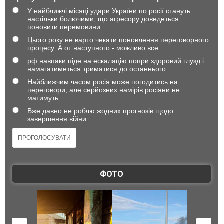
У найближчі місяці удари України по росії стануть
настільки болючими, що агресору доведеться
поновити перемовини
Цього року не варто чекати поновлення переговорного
процесу. А от наступного - можливо все
рф навпаки піде на ескалацію попри здоровий глузд і
намагатиметься триматися до останнього
Найближчим часом росія може погодитись на
переговори, але серйозних намірів росіяни не
матимуть
Вже давно не роблю жодних прогнозів щодо
завершення війни
ФОТО