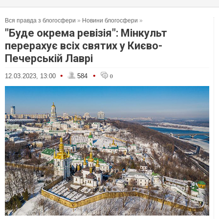
Вся правда з блогосфери
»
Новини блогосфери
»
"Буде окрема ревізія": Мінкульт
перерахує всіх святих у Києво-
Печерській Лаврі
•
•
12.03.2023, 13:00
584
0