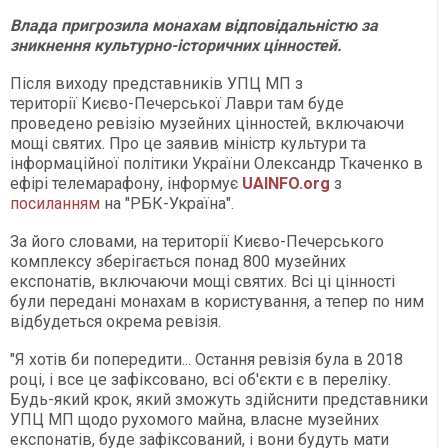
Влада пригрозила монахам відповідальністю за
зникнення культурно-історичних цінностей.
Після виходу представників УПЦ МП з
території Києво-Печерської Лаври там буде
проведено ревізію музейних цінностей, включаючи
мощі святих. Про це заявив міністр культури та
інформаційної політики України Олександр Ткаченко в
ефірі телемарафону, інформує
UAINFO.org
з
посиланням
на "РБК-Україна".
За його словами, на території Києво-Печерського
комплексу зберігається понад 800 музейних
експонатів, включаючи мощі святих. Всі ці цінності
були передані монахам в користування, а тепер по ним
відбудеться окрема ревізія.
"Я хотів би попередити... Остання ревізія була в 2018
році, і все це зафіксовано, всі об'єкти є в переліку.
Будь-який крок, який зможуть здійснити представники
УПЦ МП щодо рухомого майна, власне музейних
експонатів, буде зафіксований, і вони будуть мати