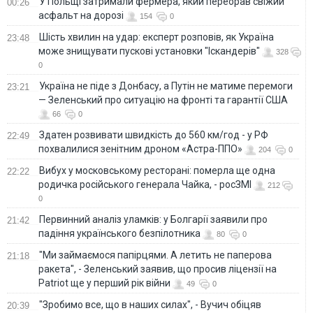
У Польщі затримали фермера, який переорав свіжий
00:26
асфальт на дорозі
154
0
Шість хвилин на удар: експерт розповів, як Україна
23:48
може знищувати пускові установки "Іскандерів"
328
0
Україна не піде з Донбасу, а Путін не матиме перемоги
23:21
— Зеленський про ситуацію на фронті та гарантії США
66
0
Здатен розвивати швидкість до 560 км/год - у РФ
22:49
похвалилися зенітним дроном «Астра-ППО»
204
0
Вибух у московському ресторані: померла ще одна
22:22
родичка російського генерала Чайка, - росЗМІ
212
0
Первинний аналіз уламків: у Болгарії заявили про
21:42
падіння українського безпілотника
80
0
"Ми займаємося папірцями. А летить не паперова
21:18
ракета", - Зеленський заявив, що просив ліцензії на
Patriot ще у перший рік війни
49
0
"Зробимо все, що в наших силах", - Вучич обіцяв
20:39