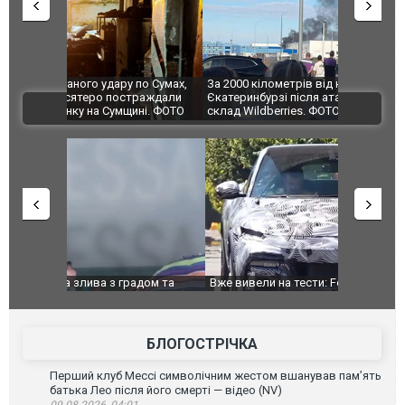
по Сумах,
За 2000 кілометрів від кордону з Україною: в
"Мої іграш
траждали
Єкатеринбурзі після атаки дронів загорівся
суперкарів
ВІДЕО
ині. ФОТО
склад Wildberries. ФОТО. ВІДЕО
дом та
Вже вивели на тести: Ferrari готує оновлення
Вийшов тре
позашляховика Purosangue. ВІДЕО
фільму "Аф
БЛОГОСТРІЧКА
Перший клуб Мессі символічним жестом вшанував пам’ять
батька Лео після його смерті — відео (NV)
09.08.2026, 04:01