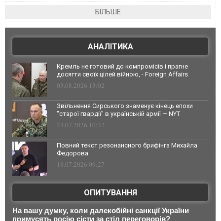
БІЛЬШЕ
АНАЛІТИКА
Кремль не готовий до компромісів і прагне
досягти своїх цілей війною, - Foreign Affairs
03.08.2026 13:02
Звільнення Сирського знаменує кінець епохи
"старої гвардії" в українській армії — NYT
23.07.2026 10:32
Повний текст резонансного брифінга Михайла
Федорова
18.07.2026 09:27
ОПИТУВАННЯ
На вашу думку, коли далекобійні санкції України
примусять росію сісти за стіл переговорів?