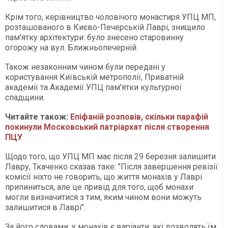
Крім того, керівництво чоловічого монастиря УПЦ МП,
розташованого в Києво-Печерській Лаврі, знищило
пам'ятку архітектури: було знесено старовинну
огорожу на вул. Ближньопечерній.
Також незаконним чином були передані у
користування Київській метрополії, Приватній
академії та Академії УПЦ пам'ятки культурної
спадщини.
Читайте також:
Епіфаній розповів, скільки парафій
покинули Московський патріархат після створення
ПЦУ
Щодо того, що УПЦ МП має після 29 березня залишити
Лавру, Ткаченко сказав таке: "Після завершення ревізії
комісії ніхто не говорить, що життя монахів у Лаврі
припиниться, але це привід для того, щоб монахи
могли визначитися з тим, яким чином вони можуть
залишитися в Лаврі".
За його словами, у монахів є варіанти, які дозволять їм