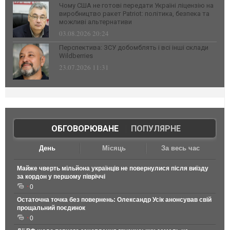
Чому США не готові передати Україні ліцензію на
виробництво ракет Patriot: політика, безпека та
можливі альтернативи
03.08.2026 20:24
Перспектива: ЗСУ добомблять і всі інші склади
Wildberries
23.07.2026 11:31
ОБГОВОРЮВАНЕ
|
ПОПУЛЯРНЕ
День
Місяць
За весь час
Майже чверть мільйона українців не повернулися після виїзду
за кордон у першому півріччі
0
Остаточна точка без повернень: Олександр Усік анонсував свій
прощальний поєдинок
0