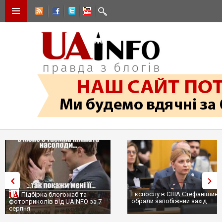
Експослу в США Стефанішині
Підбірка блогожаб та
обрали запобіжний захід
фотоприколів від UAINFO за 7
серпня