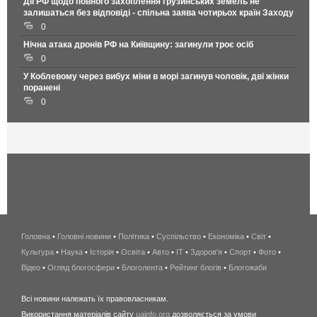
Дії РФ щодо повного захоплення грузинських земель не
залишаться без відповіді - спільна заява чотирьох країн Заходу
0
Нічна атака дронів РФ на Київщину: загинули троє осіб
0
У Коблевому через вибух міни в морі загинув чоловік, дві жінки
поранені
0
Головна
•
Головні новини
•
Політика
•
Суспільство
•
Економіка
беспроводной
•
Світ
•
Культура
•
Наука
•
Історія
•
Освіта
•
Авто
•
IT
•
Здоров'я
интернет
•
Спорт
•
Фото
•
Відео
•
Огляд блогосфери
•
Блоголента
•
Рейтинг блогів
киев
•
Блогожаби
и
Всі новини належать їх правовласникам.
область
Використання матеріалів сайту
uainfo.org
дозволяється за умови
wimax