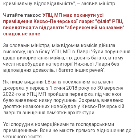
кримінальну відповідальність", – заявив міністр.
Читайте також:
УПЦ МП має покинути усі
приміщення Києво-Печерської лаври: "філія" РПЦ
виселятися та віддавати "збережений монахами"
спадок не хоче
За словами міністра, міжвідомча комісія дійшла
висновку, що з боку УПЦ МП в Лаврі "були порушення
щодо використання майна, і їх досить багато, в тому
числі новобудови на території Нижньої Лаври без
відповідних дозволів, і багато інших речей".
Як пише видання
LB.ua
із посиланням на власні
джерела, у період з 1 січня 2018 року по 30 вересня
2022-го в УПЦ МП пройшла перевірка, під час якої
було виявлено низку порушень. Зокрема, виявлено
десятки незаконних новобудов у Києво-Печерській
лаврі та знищення пам'ятки архітектури.
Усі споруди є комерційними та господарськими
приміщеннями. Вони не мають прямого відношення до
чернечого життя.