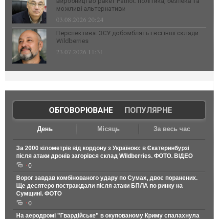
виробництво ракет Patriot: політика, безпека та
можливі альтернативи
03.08.2026 20:24
Перспектива: ЗСУ добомблять і всі інші склади
Wildberries
23.07.2026 11:31
ОБГОВОРЮВАНЕ
|
ПОПУЛЯРНЕ
День
Місяць
За весь час
За 2000 кілометрів від кордону з Україною: в Єкатеринбурзі
після атаки дронів загорівся склад Wildberries. ФОТО. ВІДЕО
0
Ворог завдав комбінованого удару по Сумах, двоє поранених.
Ще десятеро постраждали після атаки БПЛА по ринку на
Сумщині. ФОТО
0
На аеродромі "Гвардійське" в окупованому Криму спалахнула