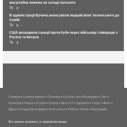
масштабна пожежа на складі пального
0
В адміністрації Вучича анонсували перший візит Зеленського до
Сербії
0
США розширили санкції проти Куби через військову співпрацю з
Росією та Китаєм
0
Головна
•
Головні новини
•
Політика
•
Суспільство
•
Економіка
беспроводной
•
Світ
•
Культура
•
Наука
•
Історія
•
Освіта
•
Авто
•
IT
•
Здоров'я
интернет
•
Спорт
•
Фото
•
Відео
•
Огляд блогосфери
•
Блоголента
•
Рейтинг блогів
киев
•
Блогожаби
и
Всі новини належать їх правовласникам.
область