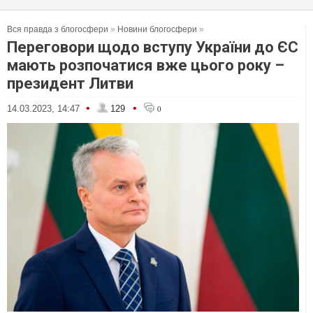
Вся правда з блогосфери
»
Новини блогосфери
»
Переговори щодо вступу України до ЄС
мають розпочатися вже цього року –
президент Литви
•
•
14.03.2023, 14:47
129
0