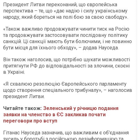
Президент Литви переконаний, що європейська
перспектива – те, що «дає надію і силу українському
народу, який бореться на полі бою за свою свободу».
«Також важливо продовжувати чинити тиск на Росію
та продовжувати застосовувати послідовну політику
санкцій. Ці санкції мають бути болючими, і не повинно
бути місця для їхнього обходу», – додав Науседа.
Він також наголосив, що потрібно шукати можливості
притягнути РФ до відповідальності за злочини, скоєні
в Україні.
«Я схвалюю резолюцію Європейського парламенту
щодо створення спеціального трибуналу», – наголосив
президент Литви.
Читайте також:
Зеленський у річницю подання
заявки на членство в ЄС закликав почати
переговори про вступ
Гітанас Науседа зазначив, що важливим є об'єднання
зусиль у боротьбі з російською дезінформацією та