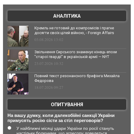
АНАЛІТИКА
Кремль не готовий до компромісів і прагне
досягти своїх цілей війною, - Foreign Affairs
03.08.2026 13:02
Звільнення Сирського знаменує кінець епохи
"старої гвардії" в українській армії — NYT
23.07.2026 10:32
Повний текст резонансного брифінга Михайла
Федорова
18.07.2026 09:27
ОПИТУВАННЯ
На вашу думку, коли далекобійні санкції України
примусять росію сісти за стіл переговорів?
У найближчі місяці удари України по росії стануть
настільки болючими, що агресору доведеться