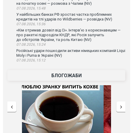
на початку осені — розмова з Чалим (NV)
07.08.2026, 15:48
У найбільших банках РФ зростає частка проблемних
кредитів на тлі ударів по Wildberries — розвідка (NV)
07.08.2026, 15:36
«Кім отримав дозвіл від Сі». Інтерв'ю з кореєзнавецем —
про ракетні підрозділи КНДР, які Росія залучить
до обстрілів України, та роль Китаю (NV)
07.08.2026, 15:24
Російські удари пошкодили активи німецьких компаній Liqui
Moly і Puma в Україні (NV)
07.08.2026, 15:12
БЛОГОЖАБИ