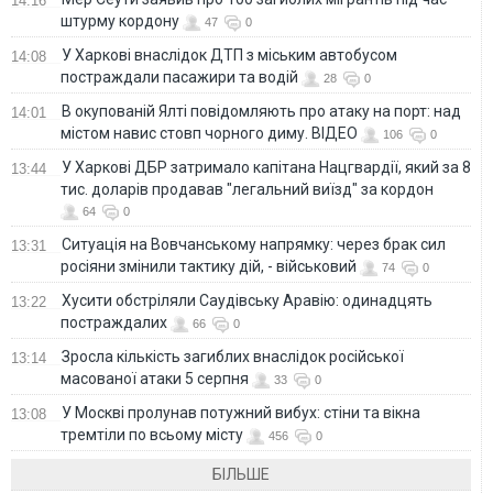
14:16
штурму кордону
47
0
У Харкові внаслідок ДТП з міським автобусом
14:08
постраждали пасажири та водій
28
0
В окупованій Ялті повідомляють про атаку на порт: над
14:01
містом навис стовп чорного диму. ВІДЕО
106
0
У Харкові ДБР затримало капітана Нацгвардії, який за 8
13:44
тис. доларів продавав "легальний виїзд" за кордон
64
0
Ситуація на Вовчанському напрямку: через брак сил
13:31
росіяни змінили тактику дій, - військовий
74
0
Хусити обстріляли Саудівську Аравію: одинадцять
13:22
постраждалих
66
0
Зросла кількість загиблих внаслідок російської
13:14
масованої атаки 5 серпня
33
0
У Москві пролунав потужний вибух: стіни та вікна
13:08
тремтіли по всьому місту
456
0
БІЛЬШЕ