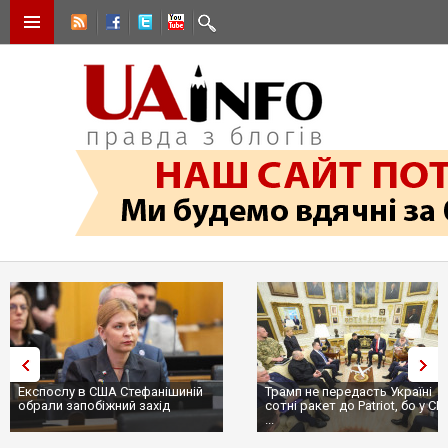
Експослу в США Стефанішиній
Трамп не передасть Україні
обрали запобіжний захід
сотні ракет до Patriot, бо у С
...