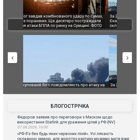
по Сумах,
За 2000 кілометрів від кордону з Україною: в
"Мої іграш
траждали
Єкатеринбурзі після атаки дронів загорівся
суперкарів
ВІДЕО
ині. ФОТО
склад Wildberries. ФОТО. ВІДЕО
о атаку на
За 2000 кілометрів від кордону з Україною: в
В Таїланді 
го диму.
Єкатеринбурзі після атаки дронів загорівся
блискавки 
склад Wildberries. ФОТО. ВІДЕО
постражда
БЛОГОСТРІЧКА
Федоров заявив про переговори з Маском щодо
використання Starlink для ураження цілей у РФ (NV)
07.08.2026, 16:00
«РФ б'є без будь-яких червоних ліній». Усі лякають
складною зимою, але жорстку картину можемо мати вже