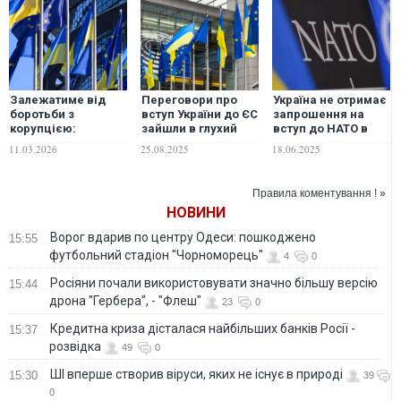
Залежатиме від
Переговори про
Україна не отримає
боротьби з
вступ України до ЄС
запрошення на
корупцією:
зайшли в глухий
вступ до НАТО в
членство України в
кут: Литва
Гаазі, – МЗС Литви
11.03.2026
25.08.2025
18.06.2025
ЄС до 2030 року є
пропонує рішення
стратегічною
метою для Литви, -
Правила коментування ! »
Науседа
НОВИНИ
Ворог вдарив по центру Одеси: пошкоджено
15:55
футбольний стадіон "Чорноморець"
4
0
Росіяни почали використовувати значно більшу версію
15:44
дрона "Гербера", - "Флеш"
23
0
Кредитна криза дісталася найбільших банків Росії -
15:37
розвідка
49
0
ШІ вперше створив віруси, яких не існує в природі
15:30
39
0