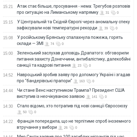
Атак стає більше, просування - нема: Трегубов розповів
15:21
про ситуацію на Лиманському напрямку
31
0
У Центральній та Східній Європі через аномальну спеку
15:15
зафіксували нові температурні рекорди
39
0
У російському Брянську спалахнула пожежа, горять
15:08
склади — ЗМІ
74
0
Зеленський заслухав доповідь Драпатого: обговорили
15:00
питання захисту Донеччини, антибалістику, далекобійні
санкції та кадрові питання
23
0
Навроцький зробив заяву про допомогу Україні і згадав
14:52
про "бандерівські прапори"
163
0
Чи стане Венс наступником Трампа? Президент США
14:44
виступив із неочікуваною заявою
141
0
Стало відомо, хто потрапив під нові санкції Євросоюзу
14:30
50
0
Франція попередила, що не терпітиме спроб іноземного
14:22
втручання у вибори
26
0
Мер Сеути заявив про 100 загиблих мігрантів під час