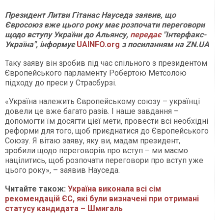
Президент Литви Гітанас Науседа заявив, що
Євросоюз вже цього року має розпочати переговори
щодо вступу України до Альянсу,
передає
"Інтерфакс-
Україна", інформує
UAINFO.org
з посиланням на ZN.UA
Таку заяву він зробив під час спільного з президентом
Європейського парламенту Робертою Метсолою
підходу до преси у Страсбурзі.
«Україна належить Європейському союзу – українці
довели це вже багато разів. І наше завдання –
допомогти їм досягти цієї мети, провести всі необхідні
реформи для того, щоб приєднатися до Європейського
Союзу. Я вітаю заяву, яку ви, мадам президент,
зробили щодо переговорів про вступ – ми маємо
націлитись, щоб розпочати переговори про вступ уже
цього року», – заявив Науседа.
Читайте також:
Україна виконала всі сім
рекомендацій ЄС, які були визначені при отримані
статусу кандидата – Шмигаль