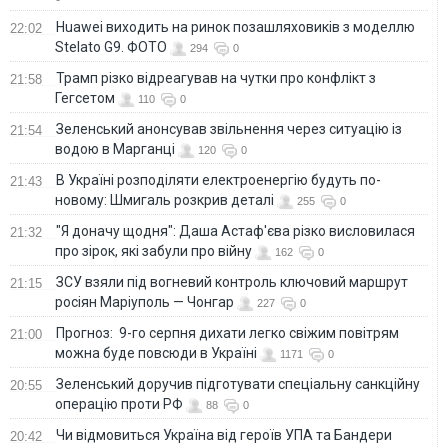
Huawei виходить на ринок позашляховиків з моделлю
22:02
Stelato G9. ФОТО
294
0
Трамп різко відреагував на чутки про конфлікт з
21:58
Гегсетом
110
0
Зеленський анонсував звільнення через ситуацію із
21:54
водою в Марганці
120
0
В Україні розподіляти електроенергію будуть по-
21:43
новому: Шмигаль розкрив деталі
255
0
"Я доначу щодня": Даша Астаф'єва різко висловилася
21:32
про зірок, які забули про війну
162
0
ЗСУ взяли під вогневий контроль ключовий маршрут
21:15
росіян Маріуполь — Чонгар
227
0
Прогноз: 9-го серпня дихати легко свіжим повітрям
21:00
можна буде повсюди в Україні
1171
0
Зеленський доручив підготувати спеціальну санкційну
20:55
операцію проти РФ
88
0
Чи відмовиться Україна від героїв УПА та Бандери
20:42