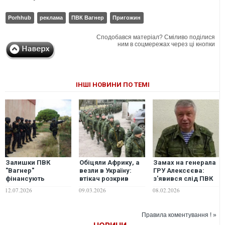
Porhhub
реклама
ПВК Вагнер
Пригожин
Сподобався матеріал? Сміливо поділися
ним в соцмережах через ці кнопки
ІНШІ НОВИНИ ПО ТЕМІ
Залишки ПВК
Обіцяли Африку, а
Замах на генерала
"Вагнер"
везли в Україну:
ГРУ Алексєєва:
фінансують
втікач розкрив
з'явився слід ПВК
діяльність у ЦАР за
схему вербування
"Вагнера"
12.07.2026
09.03.2026
08.02.2026
рахунок
в РФ
наркоторгівлі, -
WSJ
Правила коментування ! »