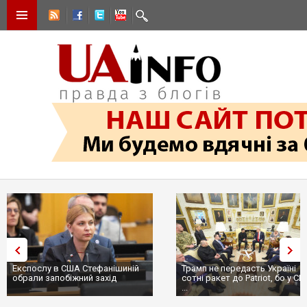
Експослу в США Стефанішиній
Трамп не передасть Україні
обрали запобіжний захід
сотні ракет до Patriot, бо у С
...