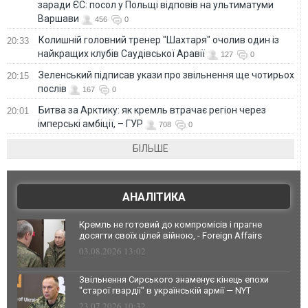
заради ЄС: посол у Польщі відповів на ультиматуми
Варшави
456
0
Колишній головний тренер "Шахтаря" очолив один із
20:33
найкращих клубів Саудівської Аравії
127
0
Зеленський підписав укази про звільнення ще чотирьох
20:15
послів
167
0
Битва за Арктику: як кремль втрачає регіон через
20:01
імперські амбіції, – ГУР
708
0
БІЛЬШЕ
АНАЛІТИКА
Кремль не готовий до компромісів і прагне
досягти своїх цілей війною, - Foreign Affairs
03.08.2026 13:02
Звільнення Сирського знаменує кінець епохи
"старої гвардії" в українській армії — NYT
23.07.2026 10:32