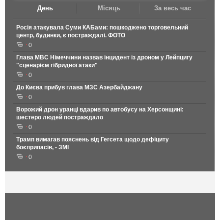
День
Місяць
За весь час
Росія атакувала Суми КАБами: пошкоджено торговельний
центр, будинки, є постраждалі. ФОТО
0
Глава МВС Німеччини назвав інцидент із дроном у Лейпцигу
"сценарієм гібридної атаки"
0
До Києва прибув глава МЗС Азербайджану
0
Ворожий дрон уранці вдарив по автобусу на Херсонщині:
шестеро людей постраждало
0
Трамп вимагав пояснень від Гегсета щодо дефіциту
боєприпасів, - ЗМІ
0