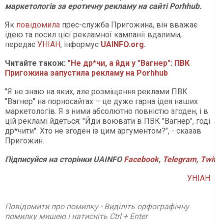
маркетологів за еротичну рекламу на сайті Porhhub.
Як
повідомила
прес-служба Пригожина, він вважає
ідею та посил цієї рекламної кампанії вдалими,
передає
УНІАН
, інформує
UAINFO.org
.
Читайте також:
"Не др*чи, а йди у "Вагнер": ПВК
Пригожина запустила рекламу на Porhhub
"Я не знаю на яких, але розміщення реклами ПВК
"Вагнер" на порносайтах – це дуже гарна ідея наших
маркетологів. Я з ними абсолютно повністю згоден, і в
цій рекламі йдеться: "Йди воювати в ПВК "Вагнер", годі
др*чити". Хто не згоден із цим аргументом?", - сказав
Пригожин.
Підписуйся на сторінки UAINFO
Facebook
,
Telegram
,
Twitt
УНІАН
Повідомити про помилку - Виділіть орфографічну
помилку мишею і натисніть Ctrl + Enter