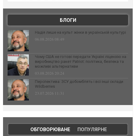
БЛОГИ
Надія лише на культ жінки в українській культурі
06.08.2026 08:49
Чому США не готові передати Україні ліцензію на
виробництво ракет Patriot: політика, безпека та
можливі альтернативи
03.08.2026 20:24
Перспектива: ЗСУ добомблять і всі інші склади
Wildberries
23.07.2026 11:31
ОБГОВОРЮВАНЕ
|
ПОПУЛЯРНЕ