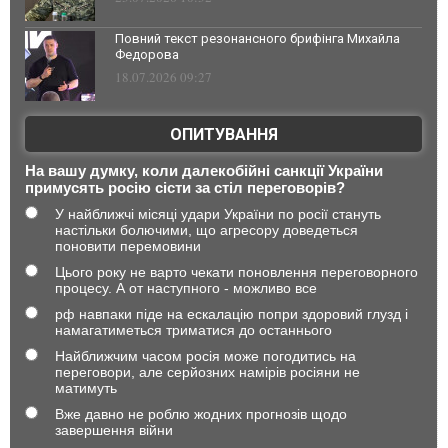
Повний текст резонансного брифінга Михайла
Федорова
18.07.2026 09:27
ОПИТУВАННЯ
На вашу думку, коли далекобійні санкції України
примусять росію сісти за стіл переговорів?
У найближчі місяці удари України по росії стануть
настільки болючими, що агресору доведеться
поновити перемовини
Цього року не варто чекати поновлення переговорного
процесу. А от наступного - можливо все
рф навпаки піде на ескалацію попри здоровий глузд і
намагатиметься триматися до останнього
Найближчим часом росія може погодитись на
переговори, але серйозних намірів росіяни не
матимуть
Вже давно не роблю жодних прогнозів щодо
завершення війни