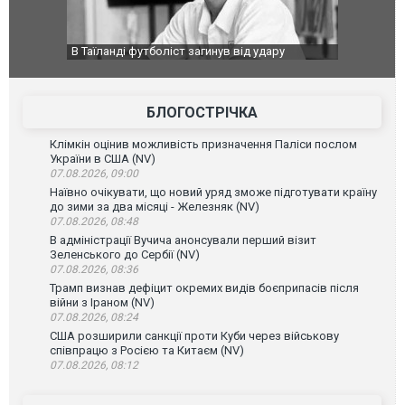
ару
Топпосадовцю Повітряних Сил вручили нову
Сили оборо
ей
підозру
губернатор
атаку. ВІД
БЛОГОСТРІЧКА
Клімкін оцінив можливість призначення Паліси послом
України в США (NV)
07.08.2026, 09:00
Наївно очікувати, що новий уряд зможе підготувати країну
до зими за два місяці - Железняк (NV)
07.08.2026, 08:48
В адміністрації Вучича анонсували перший візит
Зеленського до Сербії (NV)
07.08.2026, 08:36
Трамп визнав дефіцит окремих видів боєприпасів після
війни з Іраном (NV)
07.08.2026, 08:24
США розширили санкції проти Куби через військову
співпрацю з Росією та Китаєм (NV)
07.08.2026, 08:12