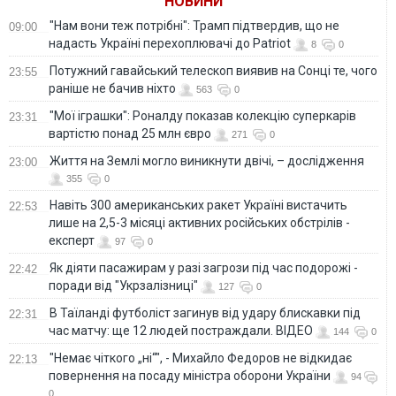
НОВИНИ
"Нам вони теж потрібні": Трамп підтвердив, що не
09:00
надасть Україні перехоплювачі до Patriot
8
0
Потужний гавайський телескоп виявив на Сонці те, чого
23:55
раніше не бачив ніхто
563
0
"Мої іграшки": Роналду показав колекцію суперкарів
23:31
вартістю понад 25 млн євро
271
0
Життя на Землі могло виникнути двічі, – дослідження
23:00
355
0
Навіть 300 американських ракет Україні вистачить
22:53
лише на 2,5-3 місяці активних російських обстрілів -
експерт
97
0
Як діяти пасажирам у разі загрози під час подорожі -
22:42
поради від "Укрзалізниці"
127
0
В Таїланді футболіст загинув від удару блискавки під
22:31
час матчу: ще 12 людей постраждали. ВІДЕО
144
0
"Немає чіткого „ні“", - Михайло Федоров не відкидає
22:13
повернення на посаду міністра оборони України
94
0