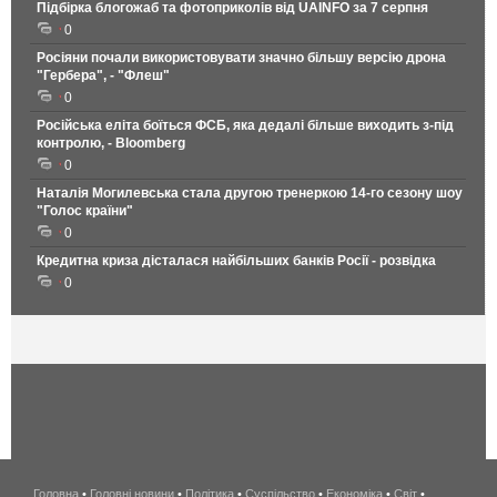
Підбірка блогожаб та фотоприколів від UAINFO за 7 серпня
0
Росіяни почали використовувати значно більшу версію дрона
"Гербера", - "Флеш"
0
Російська еліта боїться ФСБ, яка дедалі більше виходить з-під
контролю, - Bloomberg
0
Наталія Могилевська стала другою тренеркою 14-го сезону шоу
"Голос країни"
0
Кредитна криза дісталася найбільших банків Росії - розвідка
0
Головна
•
Головні новини
•
Політика
•
Суспільство
•
Економіка
беспроводной
•
Світ
•