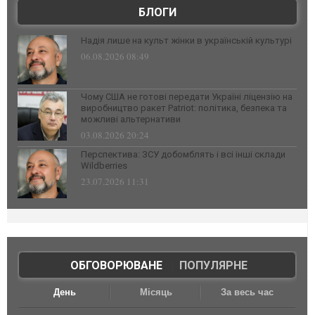
БЛОГИ
Надія лише на культ жінки в українській культурі
06.08.2026 08:49
Чому США не готові передати Україні ліцензію на
виробництво ракет Patriot: політика, безпека та
можливі альтернативи
03.08.2026 20:24
Перспектива: ЗСУ добомблять і всі інші склади
Wildberries
23.07.2026 11:31
ОБГОВОРЮВАНЕ
|
ПОПУЛЯРНЕ
День
Місяць
За весь час