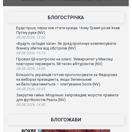
фільму "Афера Томаса Крауна"
перемовин
БЛОГОСТРІЧКА
Буде гірше, перш ніж стати краще. Чому Трамп розв’язав
Путіну руки (NV)
08.08.2026, 15:30
«Будуть складні часи». Як уряд пропонує компенсувати
бізнесу збитки від обстрілів (NV)
08.08.2026, 15:15
Провал ШІ-контролю на іспиті. Університет у Мексиці
повторно перевірить 58 тисяч абітурієнтів (NV)
08.08.2026, 15:00
Більшість українців готові проголосувати за Федорова
на виборах президента, якщо Зеленський
не балотуватиметься — опитування Socis (NV)
08.08.2026, 14:45
Закрутив гайки. Моурінью запровадив жорсткі правила
для футболістів Реала (NV)
08.08.2026, 14:30
БЛОГОЖАБИ