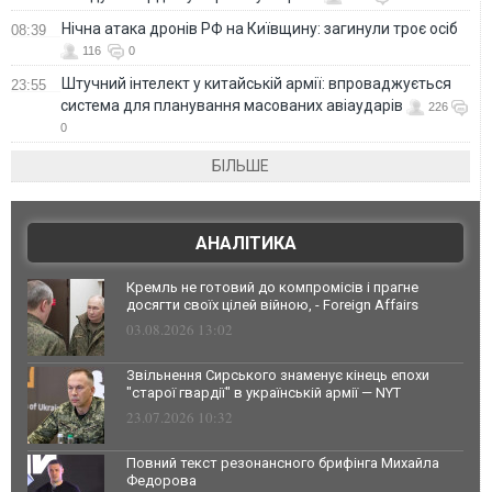
Нічна атака дронів РФ на Київщину: загинули троє осіб
08:39
116
0
Штучний інтелект у китайській армії: впроваджується
23:55
система для планування масованих авіаударів
226
0
БІЛЬШЕ
АНАЛІТИКА
Кремль не готовий до компромісів і прагне
досягти своїх цілей війною, - Foreign Affairs
03.08.2026 13:02
Звільнення Сирського знаменує кінець епохи
"старої гвардії" в українській армії — NYT
23.07.2026 10:32
Повний текст резонансного брифінга Михайла
Федорова