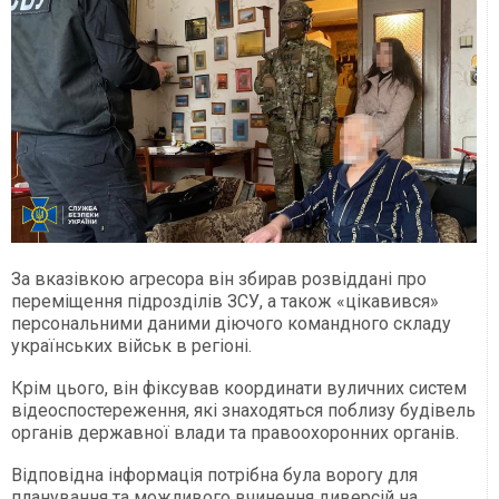
За вказівкою агресора він збирав розвіддані про
переміщення підрозділів ЗСУ, а також «цікавився»
персональними даними діючого командного складу
українських військ в регіоні.
Крім цього, він фіксував координати вуличних систем
відеоспостереження, які знаходяться поблизу будівель
органів державної влади та правоохоронних органів.
Відповідна інформація потрібна була ворогу для
планування та можливого вчинення диверсій на