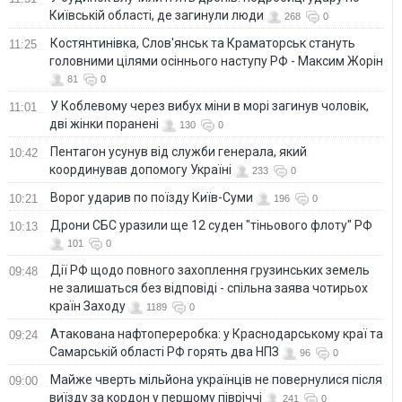
Київській області, де загинули люди
268
0
Костянтинівка, Слов'янськ та Краматорськ стануть
11:25
головними цілями осіннього наступу РФ - Максим Жорін
81
0
У Коблевому через вибух міни в морі загинув чоловік,
11:01
дві жінки поранені
130
0
Пентагон усунув від служби генерала, який
10:42
координував допомогу Україні
233
0
Ворог ударив по поїзду Київ-Суми
10:21
196
0
Дрони СБС уразили ще 12 суден "тіньового флоту" РФ
10:13
101
0
Дії РФ щодо повного захоплення грузинських земель
09:48
не залишаться без відповіді - спільна заява чотирьох
країн Заходу
1189
0
Атакована нафтопереробка: у Краснодарському краї та
09:24
Самарській області РФ горять два НПЗ
96
0
Майже чверть мільйона українців не повернулися після
09:00
виїзду за кордон у першому півріччі
241
0