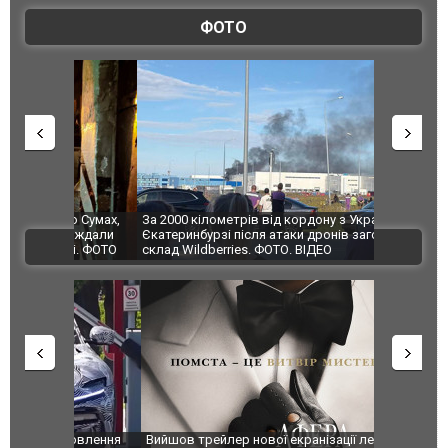
ФОТО
по Сумах,
За 2000 кілометрів від кордону з Україною: в
"Мої іграш
траждали
Єкатеринбурзі після атаки дронів загорівся
суперкарів
ВІДЕО
ині. ФОТО
склад Wildberries. ФОТО. ВІДЕО
оновлення
Вийшов трейлер нової екранізації легендарного
Зеленський