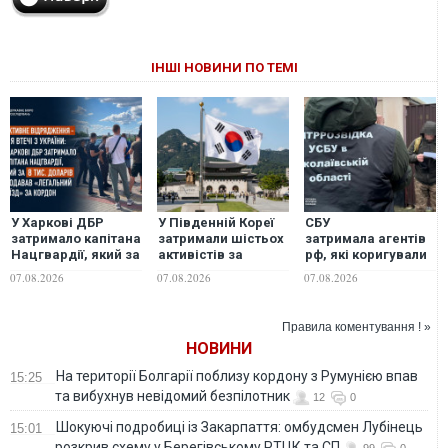
ІНШІ НОВИНИ ПО ТЕМІ
У Харкові ДБР
У Південній Кореї
СБУ
затримало капітана
затримали шістьох
затримала агентів
Нацгвардії, який за
активістів за
рф, які коригували
8 тис. доларів
несанкціоновану
удари ворога по
07.08.2026
07.08.2026
07.08.2026
продавав
поїздку в Україну
Миколаєву
"легальний виїзд"
за кордон
Правила коментування ! »
НОВИНИ
На території Болгарії поблизу кордону з Румунією впав
15:25
та вибухнув невідомий безпілотник
12
0
Шокуючі подробиці із Закарпаття: омбудсмен Лубінець
15:01
розкрив схему у Берегівському РТЦК та СП
99
0