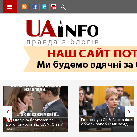
Експослу в США Стефанішиній
Трамп не передасть Україні
обрали запобіжний захід
сотні ракет до Patriot, бо у
...