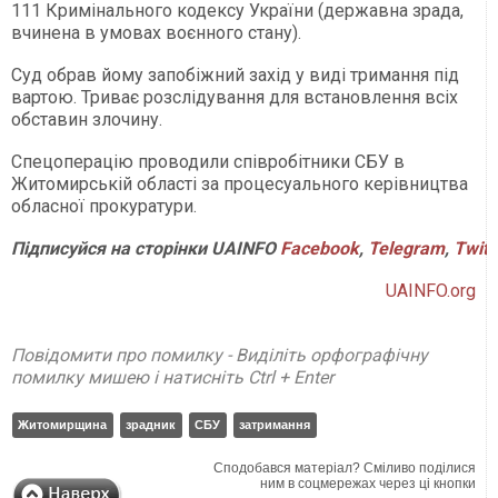
111 Кримінального кодексу України (державна зрада,
вчинена в умовах воєнного стану).
Суд обрав йому запобіжний захід у виді тримання під
вартою. Триває розслідування для встановлення всіх
обставин злочину.
Спецоперацію проводили співробітники СБУ в
Житомирській області за процесуального керівництва
обласної прокуратури.
Підписуйся на сторінки UAINFO
Facebook
,
Telegram
,
Twitt
UAINFO.org
Повідомити про помилку - Виділіть орфографічну
помилку мишею і натисніть Ctrl + Enter
Житомирщина
зрадник
СБУ
затримання
Сподобався матеріал? Сміливо поділися
ним в соцмережах через ці кнопки