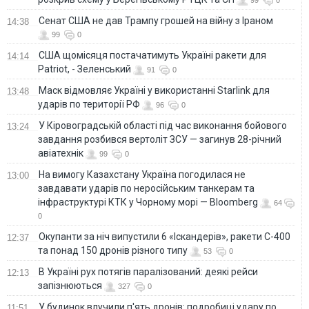
Сенат США не дав Трампу грошей на війну з Іраном
14:38
99
0
США щомісяця постачатимуть Україні ракети для
14:14
Patriot, - Зеленський
91
0
Маск відмовляє Україні у використанні Starlink для
13:48
ударів по території РФ
96
0
У Кіровоградській області під час виконання бойового
13:24
завдання розбився вертоліт ЗСУ — загинув 28-річний
авіатехнік
99
0
На вимогу Казахстану Україна погодилася не
13:00
завдавати ударів по неросійським танкерам та
інфраструктурі КТК у Чорному морі — Bloomberg
64
0
Окупанти за ніч випустили 6 «Іскандерів», ракети С-400
12:37
та понад 150 дронів різного типу
53
0
В Україні рух потягів паралізований: деякі рейси
12:13
запізнюються
327
0
У будинок влучили п'ять дронів: подробиці удару по
11:51